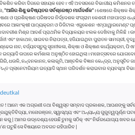
 ବିକଶିତ କରିବା ଦିଗରେ ସହାୟକ ହେବ। ଏହି ଅବସରରେ ବିଭାଗୀୟ କମିଶନର ତ
େ,
“ଆଜିର ଶିଶୁ ଭବିଷ୍ୟତର ସର୍ବଶ୍ରେଷ୍ଠ ମାର୍ଗଦର୍ଶକ”
। ଶେଷରେ ଶିକ୍ଷକ ଶିକ୍
ବେଷଣା ଓ ପ୍ରଶିକ୍ଷଣ ପରିଷଦର ନିର୍ଦ୍ଦେଶକ ସଂଗ୍ରାମ କେଶରୀ ମହାପାତ୍ର ଧ
୍ସବରେ ଆକାଂକ୍ଷୀ ପାଠ୍ୟକ୍ରମ ଓ ଡିଜିଟାଲ ଏଜୁକେଶନ ଏମ୍‌ପାୱାରମେଣ୍ଟ ପ
ାବରୀଶ ମିଶ୍ର ଆଦର୍ଶ ପ୍ରାଥମିକ ବିଦ୍ୟାଳୟର ଝଲକ ଦେଖ‌ିବାକୁ ମିଳିଛି । 
ର୍ଶନୀ ଏବଂ ହାକାଥନ, ସାଇବର ନିରାପତ୍ତା, ହଜିଯାଇଥିବା ପୁରାତନ ସାମଗ୍ରୀ, ବୃ
ଢେଇ ନାଚ, ବର୍ଜ୍ୟବସ୍ତୁରୁ ସୃଜନୀକଳା, ଶିକ୍ଷା ଓ ଶିକ୍ଷଣ କାର୍ଯ୍ୟକ୍ରମ, ପ
୍ଞାନ ଇତ୍ୟାଦି ଉପରେ କର୍ମଶାଳା ଅନୁଷ୍ଠିତ ହୋଇଥିଲା। ମହୋତ୍ସବରେ ଯୋଗଦେ
ିରି, ଧଉଳି, ନନ୍ଦନକାନନ, କଳାଭୂମି, ଆଞ୍ଚଳିକ ବିଜ୍ଞାନ କେନ୍ଦ୍ର, ଅନୁସୂଚିତ ଜ
ମନ୍ତ ପ୍ଲାନେଟାରିୟମ ଇତ୍ୟାଦି ସ୍ଥାନ ପରିଦର୍ଶନ କରାଇବାର ବ୍ୟବସ୍ଥା ବିଭ
deutkal
ତ ! ଆମେ ଏକ ଅଗ୍ରଣୀ ତଥା ବିଶ୍ୱସ୍ତ ସମ୍ବାଦ ପ୍ରକାଶକ, ଆପଣଙ୍କୁ ସର୍
, ପ୍ରଯୁକ୍ତିବିଦ୍ୟା, ମନୋରଞ୍ଜନ, ସ୍ୱାସ୍ଥ୍ୟ ଏବଂ ଅନ୍ୟାନ୍ୟ ଗୁରୁତ୍ୱପୂର୍ଣ୍ଣ 
 କରୁ | ଆମର ଉଦ୍ଦେଶ୍ୟ ହେଉଛି ତୁମକୁ ସଠିକ୍ ଏବଂ ନିର୍ଭରଯୋଗ୍ୟ ଖବର ଯ
କ’ଣ ଘଟୁଛି ସେ ବିଷୟରେ ଅବଗତ ରହିପାରିବ |