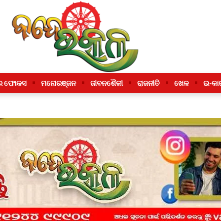
ର ଫୋକସ
ମନୋରଞ୍ଜନ
ଜୀବନଶୈଳୀ
ରାଜନୀତି
ଖେଳ
ଇ-କା