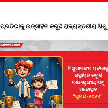
ପ୍ରତିଭାକୁ ଉତ୍ସାହିତ କରୁଛି ରାଜ୍ୟସ୍ତରୀୟ ଶି