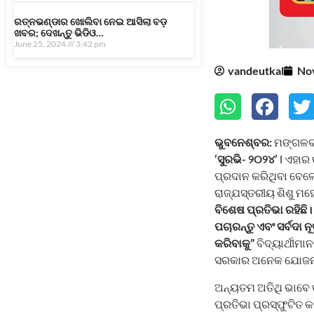
ରତ୍ନଭଣ୍ଡାର ଖୋଲିବା ନେଇ ଆସିଲା ବଡ଼
ଖବର; ଦେଖନ୍ତୁ ଭିଡିଓ…
June 25, 2024
3:42 pm
vandeutkal
No
ଭୁବନେଶ୍ବର:
ମଙ୍ଗଳବା
‘ସୁରଭି- ୨୦୨୪’
l ଏହାର
ପ୍ରଦାନ କରିଥିବା ବେଳେ
ରାଜ୍ଯସ୍ତରୀୟ ଶିଶୁ ମ
ବିଶେଷ ପ୍ରତିଭା ରହିଛି। 
ପଚାରନ୍ତୁ ଏବଂ ସର୍ବଦା
କରିବାକୁ”
ବିଦ୍ୟାର୍ଥୀମା
ସରକାର ଅନେକ ଯୋଜନା କର
ଅନ୍ୟତମ ଅତିଥି ଭାବେ
ପ୍ରତିଭା ପ୍ରସ୍ଫୁଟିତ 