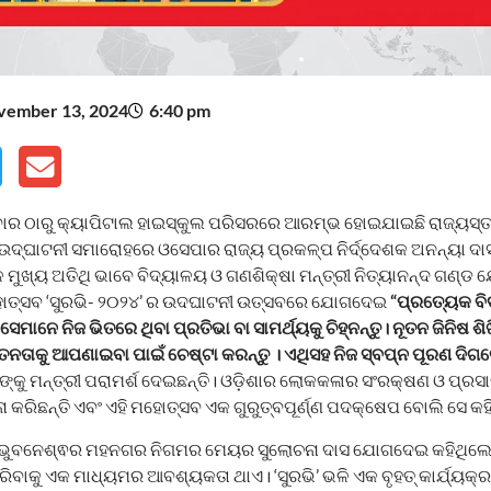
vember 13, 2024
6:40 pm
ର ଠାରୁ କ୍ୟାପିଟାଲ ହାଇସ୍କୁଲ ପରିସରରେ ଆରମ୍ଭ ହୋଇଯାଇଛି ରାଜ୍ୟସ୍ତ
 ଉଦ୍‌ଘାଟନୀ ସମାରୋହରେ ଓସେପାର ରାଜ୍ୟ ପ୍ରକଳ୍ପ ନିର୍ଦ୍ଦେଶକ ଅନନ୍ୟା ଦ
 ମୁଖ୍ୟ ଅତିଥି ଭାବେ ବିଦ୍ୟାଳୟ ଓ ଗଣଶିକ୍ଷା ମନ୍ତ୍ରୀ ନିତ୍ୟାନନ୍ଦ ଗଣ୍
ହୋତ୍ସବ ‘ସୁରଭି- ୨୦୨୪’ ର ଉଦଘାଟନୀ ଉତ୍ସବରେ ଯୋଗଦେଇ
“ପ୍ରତ୍ୟେକ ବିଦ
ସେମାନେ ନିଜ ଭିତରେ ଥିବା ପ୍ରତିଭା ବା ସାମର୍ଥ୍ୟକୁ ଚିହ୍ନନ୍ତୁ। ନୂତନ ଜିନିଷ ଶ
 ନୂତନତାକୁ ଆପଣାଇବା ପାଇଁ ଚେଷ୍ଟା କରନ୍ତୁ । ଏଥିସହ ନିଜ ସ୍ବପ୍ନ ପୂରଣ ଦି
ନଙ୍କୁ ମନ୍ତ୍ରୀ ପରାମର୍ଶ ଦେଇଛନ୍ତି। ଓଡ଼ିଶାର ଲୋକକଳାର ସଂରକ୍ଷଣ ଓ ପ୍ରସା
ିଛନ୍ତି ଏବଂ ଏହି ମହୋତ୍ସବ ଏକ ଗୁରୁତ୍ବପୂର୍ଣ୍ଣ ପଦକ୍ଷେପ ବୋଲି ସେ କହି
 ଭୁବନେଶ୍ଵର ମହନଗର ନିଗମର ମେୟର ସୁଲୋଚନା ଦାସ ଯୋଗଦେଇ କହିଥିଲେ, 
କରିବାକୁ ଏକ ମାଧ୍ୟମର ଆବଶ୍ୟକ‌ତା ଥାଏ। ‘ସୁରଭି’ ଭଳି ଏକ ବୃହତ୍ କାର୍ଯ୍ୟକ