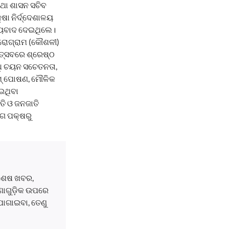
ଥା ଶାସନ ସଚିବ
ଷା ନିର୍ଦ୍ଦେଶାଳୟ
ନ୍ୟବାଦ ଦେଇଥିଲେ।
୍ରୋଗ୍ରାମ (କୌଶଳୀ)
ଉତ୍ସବରେ ଶ୍ରେଷ୍ଠ
ଦ୍ଧି ଚୟନ ସଚେତନତା,
ିଏମ୍ ପୋଷଣ, ମୌଳିକ
ଇଥିବା
ାତି ଓ ଜନଜାତି
ାଗ ପକ୍ଷରୁ
ବଶେଷ ଖବର,
ଘଟଣାଗୁଡ଼ିକ ଉପରେ
ୋଗାଇବା, ତେଣୁ