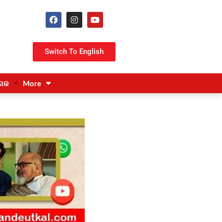
Switch To English
ଗଜ
More