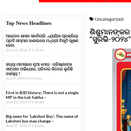
Uncategorized
Top News Headlines
ଶିଶୁମାନଙ୍କର 
ଆଇନର ଶାସନ ସର୍ବୋପରି: ନ୍ୟାୟିକ ପ୍ରକ୍ରିୟା
“ସୁରଭି-୨୦୨୪”
ପ୍ରତି ସମ୍ମାନ ଜଣାଇଲେ ମନ୍ତ୍ରୀ ବିଭୂତି ଭୂଷଣ
ଜେନା
June 22, 2026
1:16 am
ହତ୍ୟା ମାମଲାରେ ନୂଆ ମୋଡ଼ : ତ୍ରିଷ୍ଣାଙ୍କ
ସଙ୍ଗୀନ ଅଭିଯୋଗ, ପରିବାର ଭିତରେ ଲୁଚିଛି
ରହସ୍ୟ ?
June 5, 2026
6:35 pm
First in BJD history; There is not a single
MP in the Lok Sabha –
June 25, 2024
3:42 pm
Big news for ‘Lakshmi Bus’; The name of
Lakshmi bus may change –
June 25, 2024
3:42 pm