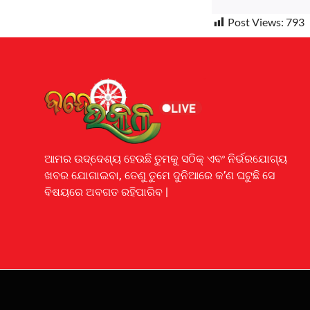
Post Views:
793
Earnyatra
ଆମର ଉଦ୍ଦେଶ୍ୟ ହେଉଛି ତୁମକୁ ସଠିକ୍ ଏବଂ ନିର୍ଭରଯୋଗ୍ୟ
ଖବର ଯୋଗାଇବା, ତେଣୁ ତୁମେ ଦୁନିଆରେ କ’ଣ ଘଟୁଛି ସେ
ବିଷୟରେ ଅବଗତ ରହିପାରିବ |