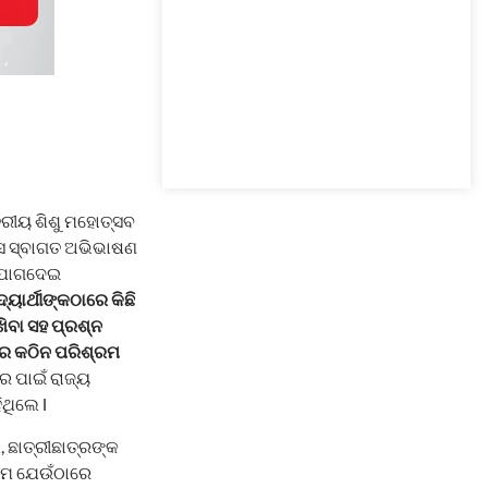
ରୀୟ ଶିଶୁ ମହୋତ୍ସବ
ାସ ସ୍ବାଗତ ଅଭିଭାଷଣ
ଡ ଯୋଗଦେଇ
୍ୟାର୍ଥୀଙ୍କଠାରେ କିଛି
ିଖିବା ସହ ପ୍ରଶ୍ନ
ଗରେ କଠିନ ପରିଶ୍ରମ
ର ପାଇଁ ରାଜ୍ୟ
ଥିଲେ l
ଛାତ୍ରୀଛାତ୍ରଙ୍କ
୍ରମ ଯେଉଁଠାରେ