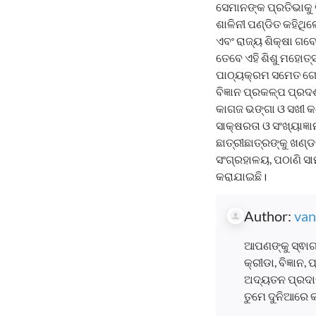
ସେମାନଙ୍କ ପ୍ରତିଭାକୁ
ଶାଳିନୀ ପଣ୍ଡିତ କହିଥିଲ
ଏବଂ ରାଜ୍ୟ ଶିକ୍ଷା ଗ
ତେବେ ଏହି ଶିଶୁ ମହୋତ
ପାଠ୍ୟକ୍ରମ ସମେତ ଗୋଦ
ବିଜ୍ଞାନ ପ୍ରକଳ୍ପ ପ୍ରଦ
କାଗଜ ଭଙ୍ଗା ଓ ସଖୀ କଣ୍
ସାକ୍ଷରତା ଓ ସଂଖ୍ୟାଜ
ଛାତ୍ରୀଛାତ୍ରଙ୍କୁ ଖଣ୍ଡଗ
ସଂଗ୍ରହାଳୟ, ପଠାଣି ସା
କରାଯାଇଛି।
Author:
van
ଆପଣଙ୍କୁ ସ୍ଵାଗ
କ୍ରୀଡା, ବିଜ୍ଞାନ
ଅଦ୍ୟତନ ପ୍ରଦାନ
ତୁମେ ଦୁନିଆରେ 