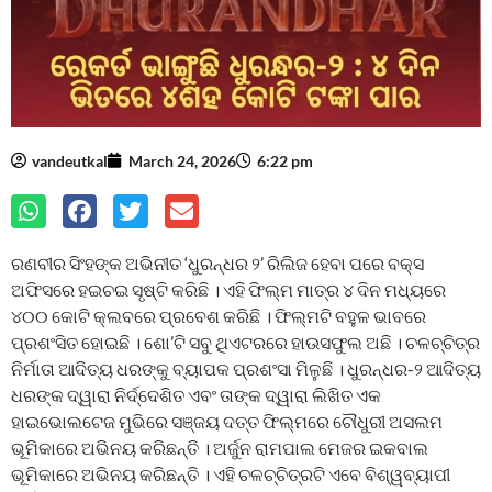
vandeutkal
March 24, 2026
6:22 pm
ରଣବୀର ସିଂହଙ୍କ ଅଭିନୀତ ‘ଧୁରନ୍ଧର ୨’ ରିଲିଜ ହେବା ପରେ ବକ୍ସ
ଅଫିସରେ ହଇଚଇ ସୃଷ୍ଟି କରିଛି । ଏହି ଫିଲ୍ମ ମାତ୍ର ୪ ଦିନ ମଧ୍ୟରେ
୪୦୦ କୋଟି କ୍ଲବରେ ପ୍ରବେଶ କରିଛି । ଫିଲ୍ମଟି ବହୁଳ ଭାବରେ
ପ୍ରଶଂସିତ ହୋଇଛି । ଶୋ’ଟି ସବୁ ଥିଏଟରରେ ହାଉସଫୁଲ ଅଛି । ଚଳଚ୍ଚିତ୍ର
ନିର୍ମାତା ଆଦିତ୍ୟ ଧରଙ୍କୁ ବ୍ୟାପକ ପ୍ରଶଂସା ମିଳୁଛି । ଧୁରନ୍ଧର-୨ ଆଦିତ୍ୟ
ଧରଙ୍କ ଦ୍ୱାରା ନିର୍ଦ୍ଦେଶିତ ଏବଂ ତାଙ୍କ ଦ୍ୱାରା ଲିଖିତ ଏକ
ହାଇଭୋଲଟେଜ ମୁଭିରେ ସଞ୍ଜୟ ଦତ୍ତ ଫିଲ୍ମରେ ଚୌଧୁରୀ ଅସଲମ
ଭୂମିକାରେ ଅଭିନୟ କରିଛନ୍ତି । ଅର୍ଜୁନ ରାମପାଲ ମେଜର ଇକବାଲ
ଭୂମିକାରେ ଅଭିନୟ କରିଛନ୍ତି । ଏହି ଚଳଚ୍ଚିତ୍ରଟି ଏବେ ବିଶ୍ୱବ୍ୟାପୀ