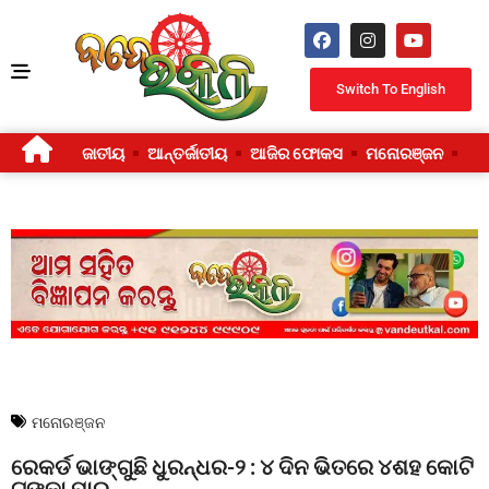
Switch To English
ଜାତୀୟ
ଆନ୍ତର୍ଜାତୀୟ
ଆଜିର ଫୋକସ
ମନୋରଞ୍ଜନ
ଜୀ
ମନୋରଞ୍ଜନ
ରେକର୍ଡ ଭାଙ୍ଗୁଛି ଧୁରନ୍ଧର-୨ : ୪ ଦିନ ଭିତରେ ୪ଶହ କୋଟି
ଟଙ୍କା ପାର