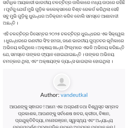
ସର୍ବାଧିକ ଆୟକାରୀ ଭାରତୀୟ ଚଳଚ୍ଚିତ୍ର ତାଲିକାରେ ମଧ୍ୟ ଉପରେ ରହିଛି
। ପୂର୍ବରୁ ଯେଉଁ ମୁଭି ଗୁଡ଼ିକ କଲେକ୍ସନରେ ବିଶ୍ବ ରେକର୍ଡ କରିଥିଲା ସେହି
ସବୁ ମୁଭି ଗୁଡ଼ିକୁ ଧୁରନ୍ଧର ଅତିକ୍ରମ କରିବ ବୋଲି ସମସ୍ତେ ଆଶାବାଦୀ
ଅଛନ୍ତି ।
ଏହି ଚଳଚ୍ଚିତ୍ର ଡିସେମ୍ବର ୨୦୨୫ ଚଳଚ୍ଚିତ୍ର ଧୁରନ୍ଧରର ଏକ ସିକ୍ୱେଲ
। ଧୁରନ୍ଧରରେ ରଣବୀର ସିଂହ ହମଜା, ଜଣେ ଭାରତୀୟ ଗୁପ୍ତଚର ଭୂମିକାରେ
ଅଭିନୟ କରିଥିଲେ। ଅକ୍ଷୟ ଖାନ୍ନା ଫିଲ୍ମରେ ଏଭଳି ଅଭିନୟ କରିଛନ୍ତି
ଯେ, ସମସ୍ତେ ତାଙ୍କର ଫ୍ୟାନ ହୋଇଯାଇଛନ୍ତି । ତାଙ୍କର ଅଭିନୟ
ଚମତ୍କାର ଥିଲା, ଏବଂ ଅକ୍ଷୟଙ୍କ ଡ୍ୟାନ୍ସ ଭାଇରାଲ ହୋଇଥିଲା ।
Author:
vandeutkal
ଆପଣଙ୍କୁ ସ୍ଵାଗତ ! ଆମେ ଏକ ଅଗ୍ରଣୀ ତଥା ବିଶ୍ୱସ୍ତ ସମ୍ବାଦ
ପ୍ରକାଶକ, ଆପଣଙ୍କୁ ସର୍ବଶେଷ ଖବର, କ୍ରୀଡା, ବିଜ୍ଞାନ,
ପ୍ରଯୁକ୍ତିବିଦ୍ୟା, ମନୋରଞ୍ଜନ, ସ୍ୱାସ୍ଥ୍ୟ ଏବଂ ଅନ୍ୟାନ୍ୟ
ଗୁରୁତ୍ୱପୂର୍ଣ୍ଣ ଘଟଣାଗୁଡ଼ିକ ଉପରେ ଅଦ୍ୟତନ ପ୍ରଦାନ କରୁ |