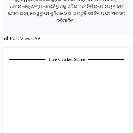
ଆମର ଉଦ୍ଦେଶ୍ୟ ହେଉଛି ତୁମକୁ ସଠିକ୍ ଏବଂ ନିର୍ଭରଯୋଗ୍ୟ ଖବର
ଯୋଗାଇବା, ତେଣୁ ତୁମେ ଦୁନିଆରେ କ’ଣ ଘଟୁଛି ସେ ବିଷୟରେ ଅବଗତ
ରହିପାରିବ |
Post Views:
99
Live Cricket Score