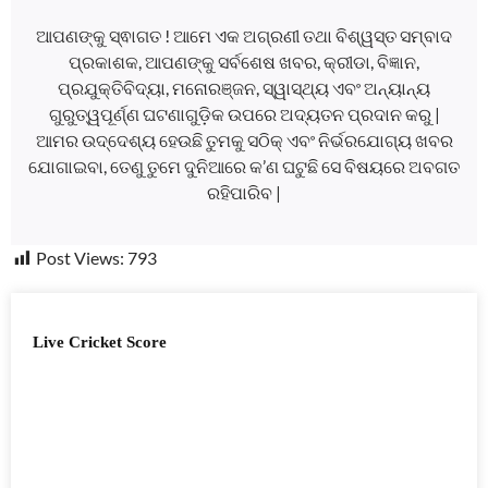
ଆପଣଙ୍କୁ ସ୍ଵାଗତ ! ଆମେ ଏକ ଅଗ୍ରଣୀ ତଥା ବିଶ୍ୱସ୍ତ ସମ୍ବାଦ
ପ୍ରକାଶକ, ଆପଣଙ୍କୁ ସର୍ବଶେଷ ଖବର, କ୍ରୀଡା, ବିଜ୍ଞାନ,
ପ୍ରଯୁକ୍ତିବିଦ୍ୟା, ମନୋରଞ୍ଜନ, ସ୍ୱାସ୍ଥ୍ୟ ଏବଂ ଅନ୍ୟାନ୍ୟ
ଗୁରୁତ୍ୱପୂର୍ଣ୍ଣ ଘଟଣାଗୁଡ଼ିକ ଉପରେ ଅଦ୍ୟତନ ପ୍ରଦାନ କରୁ |
ଆମର ଉଦ୍ଦେଶ୍ୟ ହେଉଛି ତୁମକୁ ସଠିକ୍ ଏବଂ ନିର୍ଭରଯୋଗ୍ୟ ଖବର
ଯୋଗାଇବା, ତେଣୁ ତୁମେ ଦୁନିଆରେ କ’ଣ ଘଟୁଛି ସେ ବିଷୟରେ ଅବଗତ
ରହିପାରିବ |
Post Views:
793
Live Cricket Score