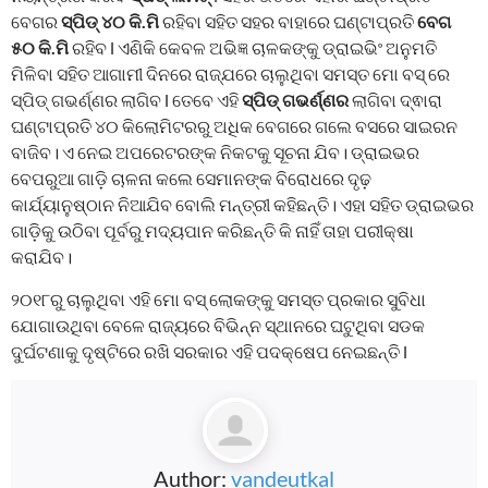
ବେଗର
ସ୍ପିଡ୍ ୪୦ କି.ମି
ରହିବା ସହିତ ସହର ବାହାରେ ଘଣ୍ଟାପ୍ରତି
ବେଗ
୫୦ କି.ମି
ରହିବ l ଏଣିକି କେବଳ ଅଭିଜ୍ଞ ଚାଳକଙ୍କୁ ଡ୍ରାଇଭିଂ ଅନୁମତି
ମିଳିବା ସହିତ ଆଗାମୀ ଦିନରେ ରାଜ୍ଯରେ ଚାଲୁଥିବା ସମସ୍ତ ମୋ ବସ୍ ରେ
ସ୍ପିଡ୍ ଗଭର୍ଣ୍ଣର ଲାଗିବ l ତେବେ ଏହି
ସ୍ପିଡ୍ ଗଭର୍ଣ୍ଣର
ଲାଗିବା ଦ୍ଵାରା
ଘଣ୍ଟାପ୍ରତି ୪୦ କିଲୋମିଟରରୁ ଅଧିକ ବେଗରେ ଗଲେ ବସରେ ସାଇରନ
ବାଜିବ। ଏ ନେଇ ଅପରେଟରଙ୍କ ନିକଟକୁ ସୂଚନା ଯିବ। ଡ୍ରାଇଭର
ବେପରୁଆ ଗାଡ଼ି ଚାଳନା କଲେ ସେମାନଙ୍କ ବିରୋଧରେ ଦୃଢ଼
କାର୍ଯ୍ୟାନୁଷ୍ଠାନ ନିଆଯିବ ବୋଲି ମନ୍ତ୍ରୀ କହିଛନ୍ତି। ଏହା ସହିତ ଡ୍ରାଇଭର
ଗାଡ଼ିକୁ ଉଠିବା ପୂର୍ବରୁ ମଦ୍ୟପାନ କରିଛନ୍ତି କି ନାହିଁ ତାହା ପରୀକ୍ଷା
କରାଯିବ।
୨୦୧୮ରୁ ଚାଲୁଥିବା ଏହି ମୋ ବସ୍ ଲୋକଙ୍କୁ ସମସ୍ତ ପ୍ରକାର ସୁବିଧା
ଯୋଗାଉଥିବା ବେଳେ ରାଜ୍ୟରେ ବିଭିନ୍ନ ସ୍ଥାନରେ ଘଟୁଥିବା ସଡକ
ଦୁର୍ଘଟଣାକୁ ଦୃଷ୍ଟିରେ ରଖି ସରକାର ଏହି ପଦକ୍ଷେପ ନେଇଛନ୍ତି l
Author:
vandeutkal