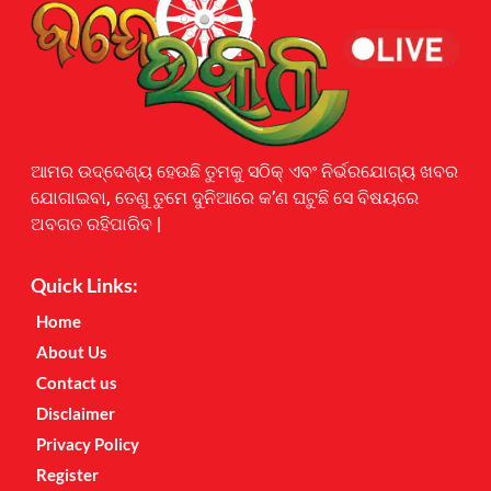
Earnyatra
ଆମର ଉଦ୍ଦେଶ୍ୟ ହେଉଛି ତୁମକୁ ସଠିକ୍ ଏବଂ ନିର୍ଭରଯୋଗ୍ୟ ଖବର
ଯୋଗାଇବା, ତେଣୁ ତୁମେ ଦୁନିଆରେ କ’ଣ ଘଟୁଛି ସେ ବିଷୟରେ
ଅବଗତ ରହିପାରିବ |
Quick Links:
Home
About Us
Contact us
Disclaimer
Privacy Policy
Register