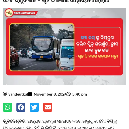
vandeutkal
November 8, 2024
5:40 pm
ଭୁବନେଶ୍ବର:
ରାଜ୍ୟର ପ୍ରମୁଖ ସହରାଞ୍ଚଳରେ ଚାଲୁଥିବା
ମୋ ବସ୍
କୁ
ନିୟନ୍ତ୍ରଣ କରିବ
ସ୍ପିଡ୍ ଲିମିଟ୍
l ସହର ଭିତରେ ଏହାର ଘଣ୍ଟାପ୍ରତି