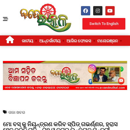
Switch To English
ଜାତୀୟ
ଆନ୍ତର୍ଜାତୀୟ
ଆଜିର ଫୋକସ
ମନୋରଞ୍ଜନ
ଜୀ
ତାଜା ଖବର
ମୋ ବସ୍ କୁ ନିୟନ୍ତ୍ରଣ କରିବ ସ୍ପିଡ୍ ଗଭର୍ଣ୍ଣର, ହ୍ରାସ
ହେବ ଦ୍ରୁତ ଗତି – ଗୃହ ଓ ନଗର ଉନ୍ନୟନ ମନ୍ତ୍ରୀ