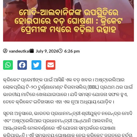
vandeutkal
July 9, 2026
6:26 pm
କ୍ରିକେଟ ପ୍ରେମୀଙ୍କ ପାଇଁ ଆସିଛି ଏକ ବଡ଼ ଖବର। ଅଷ୍ଟ୍ରେଲିଆର
ଲୋକପ୍ରିୟ ଟି-୨୦ ଟୁର୍ଣ୍ଣାମେଣ୍ଟ ବିଗବାସଲିଗ୍‌ (BBL) ପ୍ରଥମ ଥର ପାଇଁ
ଭାରତୀୟ ମାଟିରେ ଖେଳାଯାଇପାରେ। ଯଦି ସମସ୍ତ ଯୋଜନା ସଫଳ ହୁଏ,
ତେବେ କ୍ରିକେଟ ଇତିହାସରେ ଏହା ଏକ ନୂଆ ଅଧ୍ୟାୟ ଯୋଡ଼ିବ।
ସୂଚନା ଅନୁସାରେ, ଭାରତର ପ୍ରଧାନମନ୍ତ୍ରୀ ଶ୍ରୀଯୁକ୍ତ ନରେନ୍ଦ୍ର ମୋଦି
ଏବଂ ଅଷ୍ଟ୍ରେଲିଆର ପ୍ରଧାନମନ୍ତ୍ରୀ ଆନ୍ଥୋନି ଆଲବାନିଜ୍
ଆସନ୍ତାକାଲି ମେଲବର୍ଣ୍ଣରେ ଏହି ଯୋଜନା ସମ୍ପର୍କରେ ଘୋଷଣା
କରିପାରନ୍ତି। ଏହି ସମ୍ଭାବ୍ୟ ଘୋଷଣାକୁ ନେଇ କ୍ରିକେଟ ଜଗତରେ ଚର୍ଚ୍ଚା