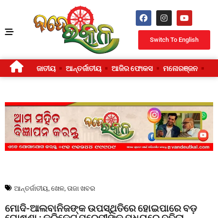
Switch To English
ଜାତୀୟ
ଆନ୍ତର୍ଜାତୀୟ
ଆଜିର ଫୋକସ
ମନୋରଞ୍ଜନ
ଜୀ
ଆନ୍ତର୍ଜାତୀୟ
,
ଖେଳ
,
ତାଜା ଖବର
ମୋଦି-ଆଲବାନିଜଙ୍କ ଉପସ୍ଥିତିରେ ହୋଇପାରେ ବଡ଼
ଘୋଷଣା : କ୍ରିକେଟ ପ୍ରେମୀଙ୍କ ମଧ୍ୟରେ ବଢ଼ିଲା