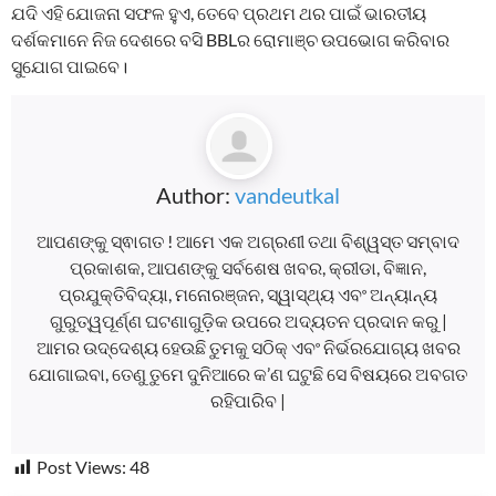
ଯଦି ଏହି ଯୋଜନା ସଫଳ ହୁଏ, ତେବେ ପ୍ରଥମ ଥର ପାଇଁ ଭାରତୀୟ
ଦର୍ଶକମାନେ ନିଜ ଦେଶରେ ବସି BBLର ରୋମାଞ୍ଚ ଉପଭୋଗ କରିବାର
ସୁଯୋଗ ପାଇବେ।
Author:
vandeutkal
ଆପଣଙ୍କୁ ସ୍ଵାଗତ ! ଆମେ ଏକ ଅଗ୍ରଣୀ ତଥା ବିଶ୍ୱସ୍ତ ସମ୍ବାଦ
ପ୍ରକାଶକ, ଆପଣଙ୍କୁ ସର୍ବଶେଷ ଖବର, କ୍ରୀଡା, ବିଜ୍ଞାନ,
ପ୍ରଯୁକ୍ତିବିଦ୍ୟା, ମନୋରଞ୍ଜନ, ସ୍ୱାସ୍ଥ୍ୟ ଏବଂ ଅନ୍ୟାନ୍ୟ
ଗୁରୁତ୍ୱପୂର୍ଣ୍ଣ ଘଟଣାଗୁଡ଼ିକ ଉପରେ ଅଦ୍ୟତନ ପ୍ରଦାନ କରୁ |
ଆମର ଉଦ୍ଦେଶ୍ୟ ହେଉଛି ତୁମକୁ ସଠିକ୍ ଏବଂ ନିର୍ଭରଯୋଗ୍ୟ ଖବର
ଯୋଗାଇବା, ତେଣୁ ତୁମେ ଦୁନିଆରେ କ’ଣ ଘଟୁଛି ସେ ବିଷୟରେ ଅବଗତ
ରହିପାରିବ |
Post Views:
48