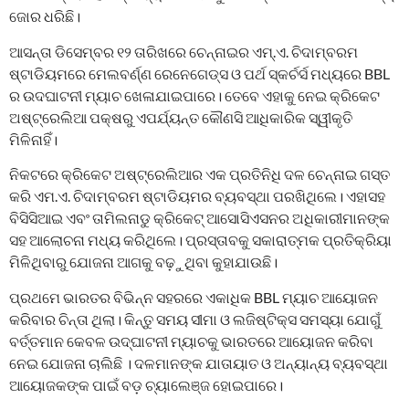
ଜୋର ଧରିଛି।
ଆସନ୍ତା ଡିସେମ୍ବର ୧୨ ତାରିଖରେ ଚେନ୍ନାଇର ଏମ୍.ଏ. ଚିଦାମ୍ବରମ
ଷ୍ଟାଡିୟମରେ ମେଲବର୍ଣ୍ଣ ରେନେଗେଡ୍ସ ଓ ପର୍ଥ ସ୍କର୍ଚର୍ସ ମଧ୍ୟରେ BBL
ର ଉଦଘାଟନୀ ମ୍ୟାଚ ଖେଳାଯାଇପାରେ। ତେବେ ଏହାକୁ ନେଇ କ୍ରିକେଟ
ଅଷ୍ଟ୍ରେଲିଆ ପକ୍ଷରୁ ଏପର୍ଯ୍ୟନ୍ତ କୌଣସି ଆଧିକାରିକ ସ୍ୱୀକୃତି
ମିଳିନାହିଁ।
ନିକଟରେ କ୍ରିକେଟ ଅଷ୍ଟ୍ରେଲିଆର ଏକ ପ୍ରତିନିଧି ଦଳ ଚେନ୍ନାଇ ଗସ୍ତ
କରି ଏମ.ଏ. ଚିଦାମ୍ବରମ ଷ୍ଟାଡିୟମର ବ୍ୟବସ୍ଥା ପରଖିଥିଲେ। ଏହାସହ
ବିସିସିଆଇ ଏବଂ ତାମିଲନାଡୁ କ୍ରିକେଟ୍ ଆସୋସିଏସନର ଅଧିକାରୀମାନଙ୍କ
ସହ ଆଲୋଚନା ମଧ୍ୟ କରିଥିଲେ। ପ୍ରସ୍ତାବକୁ ସକାରାତ୍ମକ ପ୍ରତିକ୍ରିୟା
ମିଳିଥିବାରୁ ଯୋଜନା ଆଗକୁ ବଢ଼ୁଥିବା କୁହାଯାଉଛି।
ପ୍ରଥମେ ଭାରତର ବିଭିନ୍ନ ସହରରେ ଏକାଧିକ BBL ମ୍ୟାଚ ଆୟୋଜନ
କରିବାର ଚିନ୍ତା ଥିଲା। କିନ୍ତୁ ସମୟ ସୀମା ଓ ଲଜିଷ୍ଟିକ୍ସ ସମସ୍ୟା ଯୋଗୁଁ
ବର୍ତ୍ତମାନ କେବଳ ଉଦ୍‌ଘାଟନୀ ମ୍ୟାଚକୁ ଭାରତରେ ଆୟୋଜନ କରିବା
ନେଇ ଯୋଜନା ଚାଲିଛି । ଦଳମାନଙ୍କ ଯାତାୟାତ ଓ ଅନ୍ୟାନ୍ୟ ବ୍ୟବସ୍ଥା
ଆୟୋଜକଙ୍କ ପାଇଁ ବଡ଼ ଚ୍ୟାଲେଞ୍ଜ ହୋଇପାରେ।