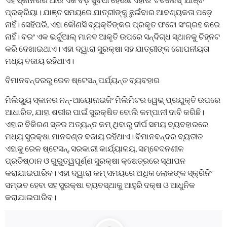
ପ୍ରକ୍ରିୟା। ଯାଞ୍ଚ ସମୟରେ ଯାତ୍ରୀଙ୍କୁ ଛୁଇଁବାର ଆବଶ୍ୟକତା ପଡ଼େ
ନାହିଁ। ସେହିପରି, ଏହା କୌଣସି ବ୍ୟକ୍ତିଙ୍କର ପ୍ରକୃତ ଫଟୋ ସଂଗ୍ରହ କରେ
ନାହିଁ। ବରଂ ଏକ ଭର୍ଚୁଆଲ୍ ମାନବ ଆକୃତି ଉପରେ ସନ୍ଦିଗ୍ଧ ସ୍ଥାନକୁ ଚିହ୍ନଟ
କରି ଦେଖାଇଥାଏ। ଏହା ଦ୍ୱାରା ସୁରକ୍ଷା ସହ ଯାତ୍ରୀଙ୍କ ଗୋପନୀୟତା
ମଧ୍ୟ ବଜାୟ ରହିଥାଏ।
ବିମାନବନ୍ଦରରୁ ରେଳ ଷ୍ଟେସନ୍‌ ପର୍ଯ୍ୟନ୍ତ ବ୍ୟବହାର
ମିଲିଭ୍ୟୁ ସ୍କାନର ନନ୍-ଆୟୋନାଇଜିଂ ମିଲିମିଟର ୱେଭ୍ ପ୍ରଯୁକ୍ତି ଉପରେ
ଆଧାରିତ, ଯାହା ଶରୀର ପାଇଁ ସୁରକ୍ଷିତ ବୋଲି କମ୍ପାନୀ ଦାବି କରିଛି।
ଏହାର ବିକିରଣ ସ୍ତର ଅତ୍ୟନ୍ତ କମ୍ ଥିବାରୁ ଦୀର୍ଘ ସମୟ ବ୍ୟବହାରରେ
ମଧ୍ୟ ସୁରକ୍ଷା ମାନଦଣ୍ଡ ବଜାୟ ରହିଥାଏ। ବିମାନବନ୍ଦର ବ୍ୟତୀତ
ଏହାକୁ ରେଳ ଷ୍ଟେସନ୍‌, ସରକାରୀ କାର୍ଯ୍ୟାଳୟ, ସମ୍ବେଦନଶୀଳ
ପ୍ରତିଷ୍ଠାନ ଓ ଗୁରୁତ୍ୱପୂର୍ଣ୍ଣ ସୁରକ୍ଷା କ୍ଷେତ୍ରରେ ସ୍ଥାପନ
କରାଯାଇପାରିବ। ଏହା ଦ୍ୱାରା କମ୍ ସମୟରେ ଅଧିକ ଲୋକଙ୍କ ସ୍କ୍ରିନିଂ
ସମ୍ଭବ ହେବା ସହ ସୁରକ୍ଷା ବ୍ୟବସ୍ଥାକୁ ଆହୁରି ଦକ୍ଷ ଓ ଆଧୁନିକ
କରାଯାଇପାରିବ।