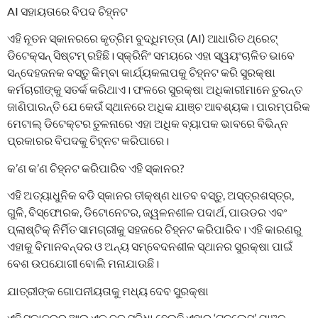
AI ସହାୟତାରେ ବିପଦ ଚିହ୍ନଟ
ଏହି ନୂତନ ସ୍କାନରରେ କୃତ୍ରିମ ବୁଦ୍ଧିମତ୍ତା (AI) ଆଧାରିତ ଥ୍ରେଟ୍‌
ଡିଟେକ୍ସନ୍‌ ସିଷ୍ଟମ୍‌ ରହିଛି। ସ୍କ୍ରିନିଂ ସମୟରେ ଏହା ସ୍ୱୟଂଚାଳିତ ଭାବେ
ସନ୍ଦେହଜନକ ବସ୍ତୁ କିମ୍ବା କାର୍ଯ୍ୟକଳାପକୁ ଚିହ୍ନଟ କରି ସୁରକ୍ଷା
କର୍ମଚାରୀଙ୍କୁ ସତର୍କ କରିଥାଏ। ଫଳରେ ସୁରକ୍ଷା ଅଧିକାରୀମାନେ ତୁରନ୍ତ
ଜାଣିପାରନ୍ତି ଯେ କେଉଁ ସ୍ଥାନରେ ଅଧିକ ଯାଞ୍ଚ ଆବଶ୍ୟକ। ପାରମ୍ପରିକ
ମେଟାଲ୍ ଡିଟେକ୍ଟର ତୁଳନାରେ ଏହା ଅଧିକ ବ୍ୟାପକ ଭାବରେ ବିଭିନ୍ନ
ପ୍ରକାରର ବିପଦକୁ ଚିହ୍ନଟ କରିପାରେ।
କ’ଣ କ’ଣ ଚିହ୍ନଟ କରିପାରିବ ଏହି ସ୍କାନର?
ଏହି ଅତ୍ୟାଧୁନିକ ବଡି ସ୍କାନର ତୀକ୍ଷ୍ଣ ଧାତବ ବସ୍ତୁ, ଅସ୍ତ୍ରଶସ୍ତ୍ର,
ଗୁଳି, ବିସ୍ଫୋରକ, ଡିଟୋନେଟର, ଜ୍ୱଳନଶୀଳ ପଦାର୍ଥ, ପାଉଡର ଏବଂ
ପ୍ଲାଷ୍ଟିକ୍‌ ନିର୍ମିତ ସାମଗ୍ରୀକୁ ସହଜରେ ଚିହ୍ନଟ କରିପାରିବ। ଏହି କାରଣରୁ
ଏହାକୁ ବିମାନବନ୍ଦର ଓ ଅନ୍ୟ ସମ୍ବେଦନଶୀଳ ସ୍ଥାନର ସୁରକ୍ଷା ପାଇଁ
ବେଶ ଉପଯୋଗୀ ବୋଲି ମନାଯାଉଛି।
ଯାତ୍ରୀଙ୍କ ଗୋପନୀୟତାକୁ ମଧ୍ୟ ଦେବ ସୁରକ୍ଷା
ଏହି ସ୍କାନରର ଆଉ ଏକ ବଡ଼ ସୁବିଧା ହେଉଛି ଏହାର ‘ଟଚଲେସ୍‌’ ଯାଞ୍ଚ