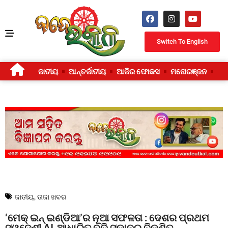
Switch To English
ଜାତୀୟ
ଆନ୍ତର୍ଜାତୀୟ
ଆଜିର ଫୋକସ
ମନୋରଞ୍ଜନ
ଜୀ
ଜାତୀୟ
,
ତାଜା ଖବର
‘ମେକ୍ ଇନ୍ ଇଣ୍ଡିଆ’ର ନୂଆ ସଫଳତା : ଦେଶର ପ୍ରଥମ
ସ୍ୱଦେଶୀ AI-ଆଧାରିତ ବଡି ସ୍କାନର ବିକଶିତ