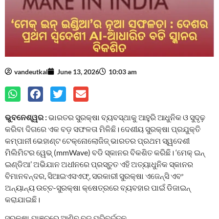
vandeutkal
June 13, 2026
10:03 am
ଭୁବନେଶ୍ୱର :
ଭାରତର ସୁରକ୍ଷା ବ୍ୟବସ୍ଥାକୁ ଆହୁରି ଆଧୁନିକ ଓ ସୁଦୃଢ଼
କରିବା ଦିଗରେ ଏକ ବଡ଼ ସଫଳତା ମିଳିଛି। ଦେଶୀୟ ସୁରକ୍ଷା ପ୍ରଯୁକ୍ତି
କମ୍ପାନୀ ଭେହାଣ୍ଟ ଟେକ୍ନୋଲୋଜିଜ୍‌ ଭାରତର ପ୍ରଥମ ସ୍ୱଦେଶୀ
ମିଲିମିଟର ୱେଭ୍ (mmWave) ବଡି ସ୍କାନର ବିକଶିତ କରିଛି। ‘ମେକ୍ ଇନ୍
ଇଣ୍ଡିଆ’ ଅଭିଯାନ ଅଧୀନରେ ପ୍ରସ୍ତୁତ ଏହି ଅତ୍ୟାଧୁନିକ ସ୍କାନର
ବିମାନବନ୍ଦର, ସିଆଇଏସଏଫ୍‌, ସରକାରୀ ସୁରକ୍ଷା ଏଜେନ୍ସି ଏବଂ
ଅନ୍ୟାନ୍ୟ ଉଚ୍ଚ-ସୁରକ୍ଷା କ୍ଷେତ୍ରରେ ବ୍ୟବହାର ପାଇଁ ଡିଜାଇନ୍‌
କରାଯାଇଛି।
ସୁରକ୍ଷା ଯାଞ୍ଚରେ ଆଣିବ ବଡ଼ ପରିବର୍ତ୍ତନ