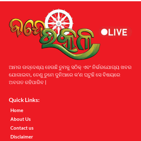
Earnyatra
ଆମର ଉଦ୍ଦେଶ୍ୟ ହେଉଛି ତୁମକୁ ସଠିକ୍ ଏବଂ ନିର୍ଭରଯୋଗ୍ୟ ଖବର
ଯୋଗାଇବା, ତେଣୁ ତୁମେ ଦୁନିଆରେ କ’ଣ ଘଟୁଛି ସେ ବିଷୟରେ
ଅବଗତ ରହିପାରିବ |
Quick Links:
Home
About Us
Contact us
Disclaimer