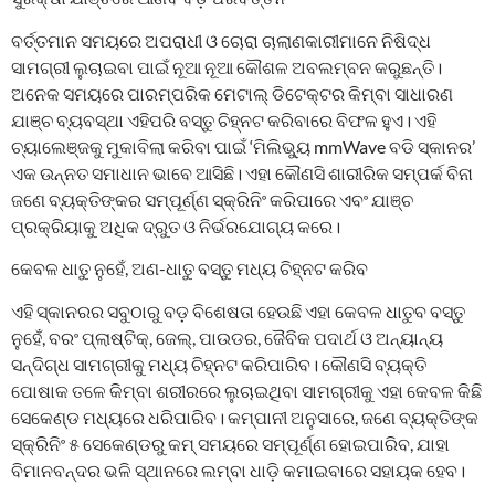
ବର୍ତ୍ତମାନ ସମୟରେ ଅପରାଧୀ ଓ ଚୋରା ଚାଲାଣକାରୀମାନେ ନିଷିଦ୍ଧ
ସାମଗ୍ରୀ ଲୁଚାଇବା ପାଇଁ ନୂଆ ନୂଆ କୌଶଳ ଅବଲମ୍ବନ କରୁଛନ୍ତି।
ଅନେକ ସମୟରେ ପାରମ୍ପରିକ ମେଟାଲ୍ ଡିଟେକ୍ଟର କିମ୍ବା ସାଧାରଣ
ଯାଞ୍ଚ ବ୍ୟବସ୍ଥା ଏହିପରି ବସ୍ତୁ ଚିହ୍ନଟ କରିବାରେ ବିଫଳ ହୁଏ। ଏହି
ଚ୍ୟାଲେଞ୍ଜକୁ ମୁକାବିଲା କରିବା ପାଇଁ ‘ମିଲିଭ୍ୟୁ mmWave ବଡି ସ୍କାନର’
ଏକ ଉନ୍ନତ ସମାଧାନ ଭାବେ ଆସିଛି। ଏହା କୌଣସି ଶାରୀରିକ ସମ୍ପର୍କ ବିନା
ଜଣେ ବ୍ୟକ୍ତିଙ୍କର ସମ୍ପୂର୍ଣ୍ଣ ସ୍କ୍ରିନିଂ କରିପାରେ ଏବଂ ଯାଞ୍ଚ
ପ୍ରକ୍ରିୟାକୁ ଅଧିକ ଦ୍ରୁତ ଓ ନିର୍ଭରଯୋଗ୍ୟ କରେ।
କେବଳ ଧାତୁ ନୁହେଁ, ଅଣ-ଧାତୁ ବସ୍ତୁ ମଧ୍ୟ ଚିହ୍ନଟ କରିବ
ଏହି ସ୍କାନରର ସବୁଠାରୁ ବଡ଼ ବିଶେଷତା ହେଉଛି ଏହା କେବଳ ଧାତୁବ ବସ୍ତୁ
ନୁହେଁ, ବରଂ ପ୍ଲାଷ୍ଟିକ୍‌, ଜେଲ୍‌, ପାଉଡର, ଜୈବିକ ପଦାର୍ଥ ଓ ଅନ୍ୟାନ୍ୟ
ସନ୍ଦିଗ୍ଧ ସାମଗ୍ରୀକୁ ମଧ୍ୟ ଚିହ୍ନଟ କରିପାରିବ। କୌଣସି ବ୍ୟକ୍ତି
ପୋଷାକ ତଳେ କିମ୍ବା ଶରୀରରେ ଲୁଚାଇଥିବା ସାମଗ୍ରୀକୁ ଏହା କେବଳ କିଛି
ସେକେଣ୍ଡ ମଧ୍ୟରେ ଧରିପାରିବ। କମ୍ପାନୀ ଅନୁସାରେ, ଜଣେ ବ୍ୟକ୍ତିଙ୍କ
ସ୍କ୍ରିନିଂ ୫ ସେକେଣ୍ଡରୁ କମ୍ ସମୟରେ ସମ୍ପୂର୍ଣ୍ଣ ହୋଇପାରିବ, ଯାହା
ବିମାନବନ୍ଦର ଭଳି ସ୍ଥାନରେ ଲମ୍ବା ଧାଡ଼ି କମାଇବାରେ ସହାୟକ ହେବ।