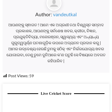
Author:
vandeutkal
ଆପଣଙ୍କୁ ସ୍ଵାଗତ ! ଆମେ ଏକ ଅଗ୍ରଣୀ ତଥା ବିଶ୍ୱସ୍ତ ସମ୍ବାଦ
ପ୍ରକାଶକ, ଆପଣଙ୍କୁ ସର୍ବଶେଷ ଖବର, କ୍ରୀଡା, ବିଜ୍ଞାନ,
ପ୍ରଯୁକ୍ତିବିଦ୍ୟା, ମନୋରଞ୍ଜନ, ସ୍ୱାସ୍ଥ୍ୟ ଏବଂ ଅନ୍ୟାନ୍ୟ
ଗୁରୁତ୍ୱପୂର୍ଣ୍ଣ ଘଟଣାଗୁଡ଼ିକ ଉପରେ ଅଦ୍ୟତନ ପ୍ରଦାନ କରୁ |
ଆମର ଉଦ୍ଦେଶ୍ୟ ହେଉଛି ତୁମକୁ ସଠିକ୍ ଏବଂ ନିର୍ଭରଯୋଗ୍ୟ ଖବର
ଯୋଗାଇବା, ତେଣୁ ତୁମେ ଦୁନିଆରେ କ’ଣ ଘଟୁଛି ସେ ବିଷୟରେ ଅବଗତ
ରହିପାରିବ |
Post Views:
59
Live Cricket Score