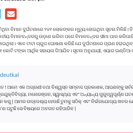
ିଥିବା ବିମାନ ଦୁର୍ଘଟଣାରେ ୨୪୧ ଲୋକଙ୍କର ମୃତ୍ୟୁ ହୋଇଥିବା ସୂଚନା ମିଳିଛି।
୍ଜାତୀୟ ବିମାନବନ୍ଦରରୁ ଉଡ଼ାଣ ଭରିବା ପରେ ବିମାନବନ୍ଦର ସୀମା ପାର କରିପାରି
ହୋଇଥିଲା। ଏବେ ଟାଟା ଗ୍ରୁପ ଘୋଷଣା କରିଛି ଯେ ଦୁର୍ଘଟଣାରେ ପ୍ରାଣ ହରାଇଥି
 ୧ କୋଟି ଟଙ୍କା ଆର୍ଥିକ ସହାୟତା ଦିଆଯିବ। ସୂଚନା ଅନୁଯାୟୀ, ଏୟାର ଇଣ୍ଡିଆ 
deutkal
ତ ! ଆମେ ଏକ ଅଗ୍ରଣୀ ତଥା ବିଶ୍ୱସ୍ତ ସମ୍ବାଦ ପ୍ରକାଶକ, ଆପଣଙ୍କୁ ସର୍
, ପ୍ରଯୁକ୍ତିବିଦ୍ୟା, ମନୋରଞ୍ଜନ, ସ୍ୱାସ୍ଥ୍ୟ ଏବଂ ଅନ୍ୟାନ୍ୟ ଗୁରୁତ୍ୱପୂର୍ଣ୍ଣ 
 କରୁ | ଆମର ଉଦ୍ଦେଶ୍ୟ ହେଉଛି ତୁମକୁ ସଠିକ୍ ଏବଂ ନିର୍ଭରଯୋଗ୍ୟ ଖବର ଯ
କ’ଣ ଘଟୁଛି ସେ ବିଷୟରେ ଅବଗତ ରହିପାରିବ |