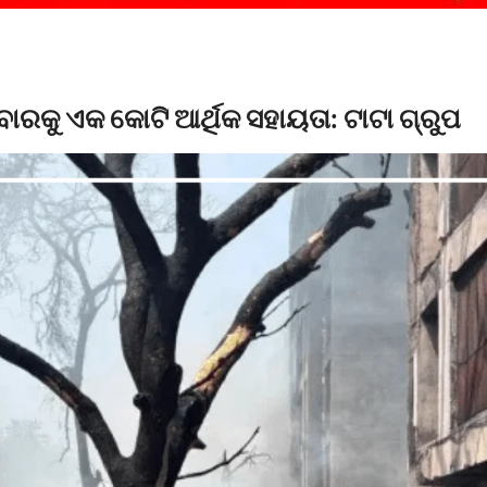
ାରକୁ ଏକ କୋଟି ଆର୍ଥିକ ସହାୟତା: ଟାଟା ଗ୍ରୁପ