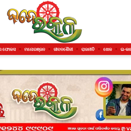
ର ଫୋକସ
ମନୋରଞ୍ଜନ
ଜୀବନଶୈଳୀ
ରାଜନୀତି
ଖେଳ
ଇ-କା