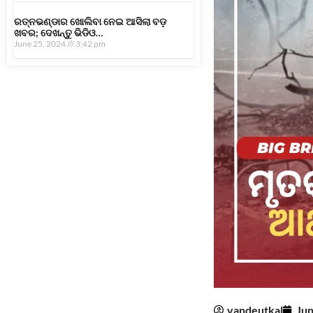
ରତ୍ନଭଣ୍ଡାର ଖୋଲିବା ନେଇ ଆସିଲା ବଡ଼
ଖବର; ଦେଖନ୍ତୁ ଭିଡିଓ…
June 25, 2024
3:42 pm
vandeutkal
Jun