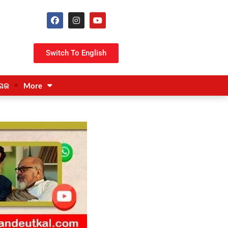
Switch To English
ଗଜ
More