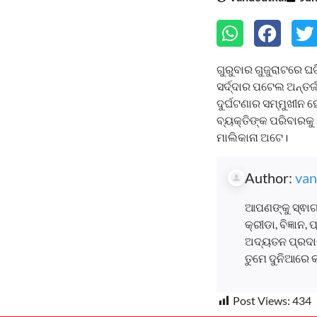
ଗୁରୁବାର ଗୁଜୁରାଟରେ ଘଟ
ସର୍ଦ୍ଦାର ପଟେଲ ଅନ୍ତର
ଦୁର୍ଘଟଣାର ସମ୍ମୁଖୀନ 
ବ୍ୟକ୍ତିଙ୍କ ପରିବାରକୁ
ମାଲିକାନା ଅଟେ।
Author:
van
ଆପଣଙ୍କୁ ସ୍ଵାଗ
କ୍ରୀଡା, ବିଜ୍ଞାନ
ଅଦ୍ୟତନ ପ୍ରଦାନ
ତୁମେ ଦୁନିଆରେ 
Post Views:
434