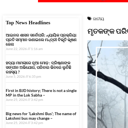
ଜାତୀୟ
Top News Headlines
ମୃତକଙ୍କ ପରିବ
ଆଇନର ଶାସନ ସର୍ବୋପରି: ନ୍ୟାୟିକ ପ୍ରକ୍ରିୟା
ପ୍ରତି ସମ୍ମାନ ଜଣାଇଲେ ମନ୍ତ୍ରୀ ବିଭୂତି ଭୂଷଣ
ଜେନା
June 22, 2026
1:16 am
ହତ୍ୟା ମାମଲାରେ ନୂଆ ମୋଡ଼ : ତ୍ରିଷ୍ଣାଙ୍କ
ସଙ୍ଗୀନ ଅଭିଯୋଗ, ପରିବାର ଭିତରେ ଲୁଚିଛି
ରହସ୍ୟ ?
June 5, 2026
6:35 pm
First in BJD history; There is not a single
MP in the Lok Sabha –
June 25, 2024
3:42 pm
Big news for ‘Lakshmi Bus’; The name of
Lakshmi bus may change –
June 25, 2024
3:42 pm