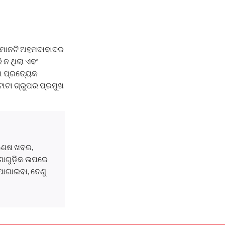
 ବିମାନଟି ଅହମଦାବାଦର
 ନ ଥିଲା ଏବଂ
ବା ପ୍ରତ୍ୟେକ
ଟାଟା ଗ୍ରୁପର ପ୍ରମୁଖ
ବଶେଷ ଖବର,
ଘଟଣାଗୁଡ଼ିକ ଉପରେ
ୋଗାଇବା, ତେଣୁ