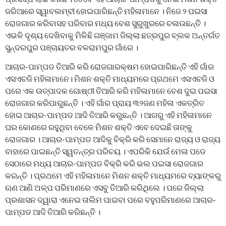
ଜରିଆରେ ସ୍ୱାବଲମ୍ବୀ ହୋଇପାରିଛନ୍ତି ମହିଳାମାନେ । ନିଜେ ୨ ପଇସା
ରୋଜଗାର କରିବାସହ ପରିବାର ମଧ୍ୟ ବେଶ ସୁରୁଖୁରରେ ଚଳାଉଛନ୍ତି ।
ଏଭଳି ଦୃଶ୍ୟ ଦେଖିବାକୁ ମିଳିଛି ଗଞ୍ଜାମ ଜିଲ୍ଲା ଛତ୍ରପୁର ବ୍ଲକ ଅନ୍ତର୍ଗତ
ସୁନ୍ଦରପୁର ପଞ୍ଚାୟତର ବଳରାମପୁର ଗାଁରେ ।
ଆଚାର-ପାମ୍ପଡ ତିଆରି କରି ରୋଜଗାରକ୍ଷମ ହୋଇପାରିଛନ୍ତି ଏହି ଗାଁର
ଏସଏଚଜି ମହିଳାମାନେ। ମିଶନ ଶକ୍ତି ମାଧ୍ୟମରେ ପ୍ରଥମେ ଏସଏଚଜି ଓ
ପରେ ଏକ ଉତ୍ପାଦକ ଗୋଷ୍ଠୀ ତିଆରି କରି ମହିଳାମାନେ ବେଶ ଦୁଇ ପଇସା
ରୋଜଗାର କରିପାରୁଛନ୍ତି । ଏହି ଗାଁର ପ୍ରାୟ ୩୨ଜଣ ମହିଳା ଏକତ୍ରିତ
ହୋଇ ଆଚାର-ପାମ୍ପଡ ଆଦି ତିଆରି କରୁଛନ୍ତି । ଆଗରୁ ଏହି ମହିଳାମାନେ
ଘର କୋଣରେ ରହୁଥିବା ବେଳେ ମିଶନ ଶକ୍ତି ଏବେ ଦେଇଛି ତାଙ୍କୁ
ରୋଜଗାର । ଆଚାର-ପାମ୍ପଡ ଆଦିକୁ ବିକ୍ରି କରି ସେମାନେ ରାଜ୍ୟ ଓ ରାଜ୍ୟ
ବାହାରେ ପାଇଛନ୍ତି ସ୍ୱତନ୍ତ୍ର ପରିଚୟ । ଏପରିକି ଯେଉଁ ମେଳା ପଡେ
ସେଠାରେ ମଧ୍ୟ ଆଚାର-ପାମ୍ପଡ ବିକ୍ରି କରି ଭଲ ପଇସା ରୋଜଗାର
କରନ୍ତି । ପ୍ରଥମେ ଏହି ମହିଳାମାନେ ମିଶନ ଶକ୍ତି ମାଧ୍ୟମରେ ବ୍ୟାଙ୍କରୁ
ଋଣ ଆଣି ଅଳ୍ପ ପରିମାଣରେ ଏସବୁ ତିଆରି କରିଥିଲେ । ପରେ ଜିଲ୍ଲା
ପ୍ରଶାସନ ଦ୍ୱାରା ଏନେଇ ତାଲିମ ପାଇବା ପରେ ବହୁପରିମାଣରେ ଆଚାର-
ପାମ୍ପଡ ଆଦି ତିଆରି କରିଛନ୍ତି ।