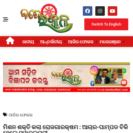
Switch To English
ଜାତୀୟ
ଆନ୍ତର୍ଜାତୀୟ
ଆଜିର ଫୋକସ
ମନୋରଞ୍ଜନ
ଜୀ
ଆଜିର ଫୋକସ
ମିଶନ ଶକ୍ତି କଲା ରୋଜଗାରକ୍ଷମ : ଆଚାର-ପାମ୍ପଡ ବିକି
ହେଲେ ସ୍ୱାବଲମ୍ବୀ