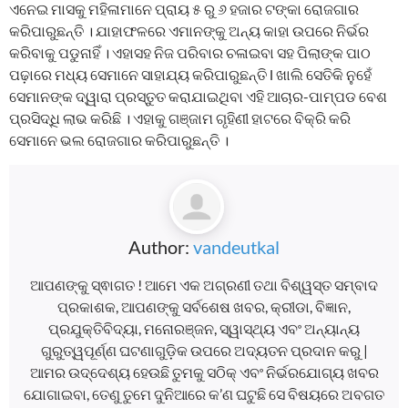
ଏନେଇ ମାସକୁ ମହିଳାମାନେ ପ୍ରାୟ ୫ ରୁ ୬ ହଜାର ଟଙ୍କା ରୋଜଗାର
କରିପାରୁଛନ୍ତି । ଯାହାଫଳରେ ଏମାନଙ୍କୁ ଅନ୍ୟ କାହା ଉପରେ ନିର୍ଭର
କରିବାକୁ ପଡୁନାହିଁ । ଏହାସହ ନିଜ ପରିବାର ଚଳାଇବା ସହ ପିଲାଙ୍କ ପାଠ
ପଢ଼ାରେ ମଧ୍ୟ ସେମାନେ ସାହାଯ୍ୟ କରିପାରୁଛନ୍ତି l ଖାଲି ସେତିକି ନୁହେଁ
ସେମାନଙ୍କ ଦ୍ୱାରା ପ୍ରସ୍ତୁତ କରାଯାଇଥିବା ଏହି ଆଚାର-ପାମ୍ପଡ ବେଶ
ପ୍ରସିଦ୍ଧି ଲାଭ କରିଛି । ଏହାକୁ ଗଞ୍ଜାମ ଗୃହିଣୀ ହାଟରେ ବିକ୍ରି କରି
ସେମାନେ ଭଲ ରୋଜଗାର କରିପାରୁଛନ୍ତି ।
Author:
vandeutkal
ଆପଣଙ୍କୁ ସ୍ଵାଗତ ! ଆମେ ଏକ ଅଗ୍ରଣୀ ତଥା ବିଶ୍ୱସ୍ତ ସମ୍ବାଦ
ପ୍ରକାଶକ, ଆପଣଙ୍କୁ ସର୍ବଶେଷ ଖବର, କ୍ରୀଡା, ବିଜ୍ଞାନ,
ପ୍ରଯୁକ୍ତିବିଦ୍ୟା, ମନୋରଞ୍ଜନ, ସ୍ୱାସ୍ଥ୍ୟ ଏବଂ ଅନ୍ୟାନ୍ୟ
ଗୁରୁତ୍ୱପୂର୍ଣ୍ଣ ଘଟଣାଗୁଡ଼ିକ ଉପରେ ଅଦ୍ୟତନ ପ୍ରଦାନ କରୁ |
ଆମର ଉଦ୍ଦେଶ୍ୟ ହେଉଛି ତୁମକୁ ସଠିକ୍ ଏବଂ ନିର୍ଭରଯୋଗ୍ୟ ଖବର
ଯୋଗାଇବା, ତେଣୁ ତୁମେ ଦୁନିଆରେ କ’ଣ ଘଟୁଛି ସେ ବିଷୟରେ ଅବଗତ