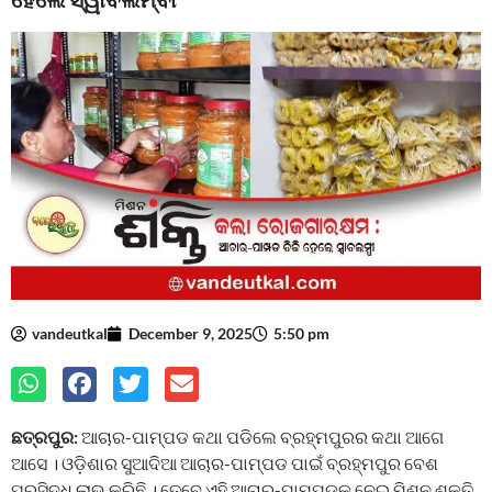
vandeutkal
December 9, 2025
5:50 pm
ଛତ୍ରପୁର:
ଆଚାର-ପାମ୍ପଡ କଥା ପଡିଲେ ବ୍ରହ୍ମପୁରର କଥା ଆଗେ
ଆସେ । ଓଡ଼ିଶାର ସୁଆଦିଆ ଆଚାର-ପାମ୍ପଡ ପାଇଁ ବ୍ରହ୍ମପୁର ବେଶ
ପ୍ରସିଦ୍ଧ ଲାଭ କରିଛି । ତେବେ ଏହି ଆଚାର-ପାମ୍ପଡକୁ ନେଇ ମିଶନ ଶକ୍ତି