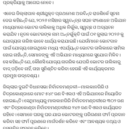
ପ୍ରକ୍ରିୟାକୁ ଆଗେଇ ନେବେ।
ଏନେଇ ଜିଲ୍ଲାପାଳ ଶ୍ରୀଯୁକ୍ତ ପ୍ରଥମେଶ ଅରବିନ୍ଦ ରାଜଶିର୍କେ ସୂଚନା
ଦେଇ କହିଛନ୍ତି ଯେ, ୨୦୨୬ ମସିହାର ସ୍ୱତନ୍ତ୍ର ସଘନ ସଂଶୋଧନ ଅଭିଯାନ
ମାଧ୍ୟମରେ ଭୋଟର ତାଲିକାକୁ ଅଧିକ ନିର୍ଭୁଲ, ସ୍ୱଚ୍ଛ ଓ ଅଦ୍ୟତନ
କରାଯିବ। ନୂତନ ଭୋଟରଙ୍କ ନାମ ଅନ୍ତର୍ଭୁକ୍ତି ପାଇଁ ୦୧ ଜୁଲାଇ ୨୦୨୬ କୁ
ଯୋଗ୍ୟତା ତାରିଖ ଭାବେ ଧାର୍ଯ୍ୟ କରାଯାଇଛି। ଯେଉଁମାନେ ଭୋଟଦାନ
ପାଇଁ ଯୋଗ୍ୟ ହୋଇଥିଲେ ମଧ୍ୟ ଏପର୍ଯ୍ୟନ୍ତ ଭୋଟର ତାଲିକାରେ ସାମିଲ
ହୋଇ ନାହାଁନ୍ତି, ସେମାନଙ୍କୁ ଏହି ଅଭିଯାନ ମାଧ୍ୟମରେ ସୁଯୋଗ ମିଳିବ।
ସେ କହିଛନ୍ତି ଯେ, କୌଣସି ଯୋଗ୍ୟ ନାଗରିକ ଯେପରି ଭୋଟର ତାଲିକାରୁ
ବାଦ୍ ପଡ଼ିବେ ନାହିଁ, ତାହା ସୁନିଶ୍ଚିତ କରିବା ହେଉଛି ଏହି କାର୍ଯ୍ୟକ୍ରମର
ପ୍ରମୁଖ ଉଦ୍ଦେଶ୍ୟ।
ଜିଲ୍ଲାର ଦୁଇଟି ବିଧାନସଭା ନିର୍ବାଚନମଣ୍ଡଳୀ—ମାଲକାନଗିରି ଓ
ଚିତ୍ରକୋଣ୍ଡାରେ ମୋଟ ୫୪୯ ଜଣ ବିଏଲଓ ଏହି ଅଭିଯାନରେ ନିୟୋଜିତ
ହୋଇଛନ୍ତି। ସେଥିମଧ୍ୟରୁ ମାଲକାନଗିରି ନିର୍ବାଚନମଣ୍ଡଳୀରେ ୩୦୨ ଜଣ
ଏବଂ ଚିତ୍ରକୋଣ୍ଡା ନିର୍ବାଚନମଣ୍ଡଳୀରେ ୨୪୭ ଜଣ ବିଏଲଓ କାର୍ଯ୍ୟରତ
ରହିବେ। ସେମାନେ ଘରକୁ ଘର ଯାଇ ଭୋଟରଙ୍କୁ ପରିଗଣନା ଫର୍ମ ପ୍ରଦାନ
କରିବା ସହ ଫର୍ମ ପୂରଣରେ ମାର୍ଗଦର୍ଶନ କରିବେ ଏବଂ ଆବଶ୍ୟକ ତଥ୍ୟ ଓ
ଦସ୍ତାବିଜ ସଂଗ୍ରହ କରିବେ।