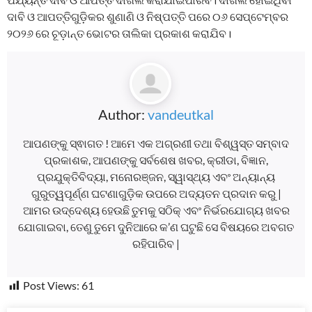
ଦାବି ଓ ଆପତ୍ତିଗୁଡ଼ିକର ଶୁଣାଣି ଓ ନିଷ୍ପତ୍ତି ପରେ ୦୬ ସେପ୍ଟେମ୍ବର
୨୦୨୬ ରେ ଚୂଡ଼ାନ୍ତ ଭୋଟର ତାଲିକା ପ୍ରକାଶ କରାଯିବ।
Author:
vandeutkal
ଆପଣଙ୍କୁ ସ୍ଵାଗତ ! ଆମେ ଏକ ଅଗ୍ରଣୀ ତଥା ବିଶ୍ୱସ୍ତ ସମ୍ବାଦ
ପ୍ରକାଶକ, ଆପଣଙ୍କୁ ସର୍ବଶେଷ ଖବର, କ୍ରୀଡା, ବିଜ୍ଞାନ,
ପ୍ରଯୁକ୍ତିବିଦ୍ୟା, ମନୋରଞ୍ଜନ, ସ୍ୱାସ୍ଥ୍ୟ ଏବଂ ଅନ୍ୟାନ୍ୟ
ଗୁରୁତ୍ୱପୂର୍ଣ୍ଣ ଘଟଣାଗୁଡ଼ିକ ଉପରେ ଅଦ୍ୟତନ ପ୍ରଦାନ କରୁ |
ଆମର ଉଦ୍ଦେଶ୍ୟ ହେଉଛି ତୁମକୁ ସଠିକ୍ ଏବଂ ନିର୍ଭରଯୋଗ୍ୟ ଖବର
ଯୋଗାଇବା, ତେଣୁ ତୁମେ ଦୁନିଆରେ କ’ଣ ଘଟୁଛି ସେ ବିଷୟରେ ଅବଗତ
ରହିପାରିବ |
Post Views:
61