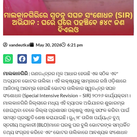
vandeutkal
May 30, 2026
6:21 pm
ମାଲକାନଗିରି :
ଗଣତନ୍ତ୍ରର ମୂଳ ଆଧାର ହେଉଛି ଏକ ସଠିକ ଏବଂ
ଅଦ୍ୟତନ ଭୋଟର ତାଲିକା। ଏହି ଲକ୍ଷ୍ୟକୁ ସାମ୍ନାରେ ରଖି ଓଡ଼ିଶାରେ
ଆଜିଠାରୁ ଆରମ୍ଭ ହୋଇଛି ଭୋଟର ତାଲିକାର ସ୍ୱତନ୍ତ୍ର ସଘନ
ସଂଶୋଧନ (Special Intensive Revision – SIR) ୨୦୨୬ କାର୍ଯ୍ୟକ୍ରମ।
ମାଲକାନଗିରି ଜିଲ୍ଲାରେ ମଧ୍ୟ ଏହି ବ୍ୟାପକ ଅଭିଯାନର ଶୁଭାରମ୍ଭ
ହୋଇଥିବା ବେଳେ ଜିଲ୍ଲା ପ୍ରଶାସନ ପକ୍ଷରୁ ଏହାକୁ ସଫଳ କରିବା ପାଇଁ
ସମସ୍ତ ପ୍ରସ୍ତୁତି ଶେଷ କରାଯାଇଛି। ଜୁନ୍ ୨୮ ତାରିଖ ପର୍ଯ୍ୟନ୍ତ ବୁଥ୍
ସ୍ତରୀୟ ଅଧିକାରୀ (BLO)ମାନେ ଘରକୁ ଘର ବୁଲି ଭୋଟରଙ୍କ ସମ୍ପର୍କିତ
ତଥ୍ୟ ସଂଗ୍ରହ କରିବେ ଏବଂ ଭୋଟର ତାଲିକାରେ ଆବଶ୍ୟକ ସଂଶୋଧନ