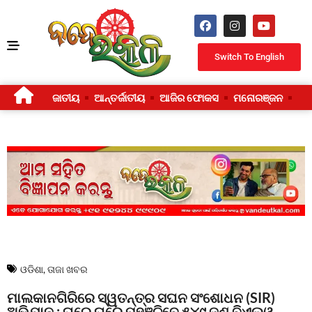
Switch To English
ଜାତୀୟ
ଆନ୍ତର୍ଜାତୀୟ
ଆଜିର ଫୋକସ
ମନୋରଞ୍ଜନ
ଜୀ
ଓଡିଶା
,
ତାଜା ଖବର
ମାଲକାନଗିରିରେ ସ୍ୱତନ୍ତ୍ର ସଘନ ସଂଶୋଧନ (SIR)
ଅଭିଯାନ : ଘରେ ଘରେ ପହଞ୍ଚିବେ ୫୪୯ ଜଣ ବିଏଲଓ