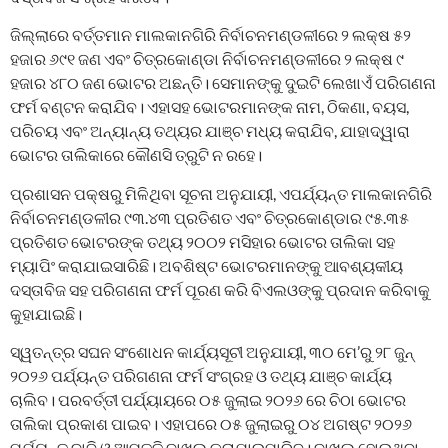
ଜିଲ୍ଲାରେ ବର୍ତ୍ତମାନ ମାଲକାନଗିରି ନିର୍ବାଚନମଣ୍ଡଳୀରେ ୨ ଲକ୍ଷ ୫୨
ହଜାର ୬୯୧ ଜଣ ଏବଂ ଚିତ୍ରକୋଣ୍ଡା ନିର୍ବାଚନମଣ୍ଡଳୀରେ ୨ ଲକ୍ଷ ୯
ହଜାର ୪୮୦ ଜଣ ଭୋଟର ଅଛନ୍ତି। ସେମାନଙ୍କୁ ଦୁଇଟି ଲେଖାଏଁ ପରିଗଣନା
ଫର୍ମ ବଣ୍ଟନ କରାଯିବ। ଏହାସହ ଭୋଟରମାନଙ୍କ ନାମ, ଠିକଣା, ବୟସ,
ପରିଚୟ ଏବଂ ଅନ୍ୟାନ୍ୟ ତଥ୍ୟର ଯାଞ୍ଚ ମଧ୍ୟ କରାଯିବ, ଯାହାଦ୍ୱାରା
ଭୋଟର ତାଲିକାରେ କୌଣସି ତ୍ରୁଟି ନ ରହେ।
ପ୍ରଶାସନ ପକ୍ଷରୁ ମିଳିଥିବା ସୂଚନା ଅନୁଯାୟୀ, ଏପର୍ଯ୍ୟନ୍ତ ମାଲକାନଗିରି
ନିର୍ବାଚନମଣ୍ଡଳୀର ୯୩.୪୩ ପ୍ରତିଶତ ଏବଂ ଚିତ୍ରକୋଣ୍ଡାର ୯୫.୩୫
ପ୍ରତିଶତ ଭୋଟରଙ୍କ ତଥ୍ୟ ୨୦୦୨ ମସିହାର ଭୋଟର ତାଲିକା ସହ
ମ୍ୟାପିଂ କରାଯାଇସାରିଛି। ଅବଶିଷ୍ଟ ଭୋଟରମାନଙ୍କୁ ଆବଶ୍ୟକୀୟ
ଦସ୍ତାବିଜ ସହ ପରିଗଣନା ଫର୍ମ ପୂରଣ କରି ବିଏଲଓଙ୍କୁ ପ୍ରଦାନ କରିବାକୁ
କୁହାଯାଇଛି।
ସ୍ୱତନ୍ତ୍ର ସଘନ ସଂଶୋଧନ କାର୍ଯ୍ୟସୂଚୀ ଅନୁଯାୟୀ, ୩୦ ମେ’ରୁ ୨୮ ଜୁନ୍
୨୦୨୬ ପର୍ଯ୍ୟନ୍ତ ପରିଗଣନା ଫର୍ମ ସଂଗ୍ରହ ଓ ତଥ୍ୟ ଯାଞ୍ଚ କାର୍ଯ୍ୟ
ଚାଲିବ। ପରବର୍ତ୍ତୀ ପର୍ଯ୍ୟାୟରେ ୦୫ ଜୁଲାଇ ୨୦୨୬ ରେ ଚିଠା ଭୋଟର
ତାଲିକା ପ୍ରକାଶ ପାଇବ। ଏହାପରେ ୦୫ ଜୁଲାଇରୁ ୦୪ ଅଗଷ୍ଟ ୨୦୨୬
ପର୍ଯ୍ୟନ୍ତ ଦାବି ଓ ଆପତ୍ତି ଦାଖଲ କରାଯାଇପାରିବ। ଦାଖଲ ହୋଇଥିବା