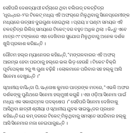
ସେହିପରି ଦେଶବ୍ୟାପୀ ଚର୍ଚ୍ଚାରେ ଥିବା ବଲିଉଡ୍ ଚଳଚ୍ଚିତ୍ର
‘ଧୂରନ୍ଧର-୨’ର ଟିକେଟ୍ ମଧ୍ୟ ଏହି ଅଫର୍‌ରେ ମିଳୁଥିବାରୁ ସିନେପ୍ରେମୀଙ୍କ
ମଧ୍ୟରେ ଉତ୍ସାହ ଦୁଇଗୁଣା ହୋଇଥିଲା । ପ୍ରାୟ ୪ ଘଣ୍ଟା ସମୟର ଏହି
ଚଳଚ୍ଚିତ୍ର ରିଲିଜ୍ ସମୟରେ ଟିକେଟ୍ ଦର ବହୁତ ଅଧିକ ଥିଲା । କିନ୍ତୁ ଏବେ
ମାତ୍ର ୯୯ ଟଙ୍କାରେ ଏହା ଦେଖିବାର ସୁଯୋଗ ମିଳୁଥିବାରୁ ଅନେକ ଦର୍ଶକ
ଖୁସି ପ୍ରକାଶ କରିଛନ୍ତି ।
ଗୌତମ ହଲ୍‌ର ମ୍ୟାନେଜର କହିଛନ୍ତି, “ମଙ୍ଗଳବାରର ଏହି ଅଫର୍
ଆରମ୍ଭ ହେବା ପରଠାରୁ ହଲ୍‌ରେ ଭଲ ଭିଡ଼ ହେଉଛି । ଟିକେଟ ବିକ୍ରି
ପୂର୍ବପେକ୍ଷା ୨ରୁ ୩ ଗୁଣା ବଢ଼ିଛି । ଲୋକମାନେ ପରିବାର ସହ ହଲ୍‌କୁ ଆସି
ସିନେମା ଦେଖୁଛନ୍ତି ।”
ସ୍ଥାନୀୟ ବାସିନ୍ଦା ପି. ସନ୍ତୋଷ କୁମାର ପାତ୍ରଙ୍କ ମତରେ, “ଏଭଳି ଅଫର
ଦର୍ଶକଙ୍କୁ ପୁଣିଥରେ ସିନେମା ହଲ୍‌ମୁଖୀ କରୁଛି । ଏହା ଓଡ଼ିଆ ସିନେମା ପାଇଁ
ମଧ୍ୟ ଏକ ସକାରାତ୍ମକ ପଦକ୍ଷେପ ।” ସେହିପରି ସିନେମା ଦେଖିବାକୁ
ଆସିଥିବା ଛାତ୍ରୀ ଶ୍ରୀୟା ଓ ସ୍ଥାନୀୟ ଯୁବକ ସାଇସୁନ୍ଦର ପ୍ରଧାନ
କହିଛନ୍ତି ଯେ କମ୍ ଦରରେ ଟିକେଟ୍ ମିଳୁଥିବାରୁ ସମସ୍ତେ ସପରିବାର ହଲ୍‌କୁ
ଆସି ସିନେମାର ମଜା ନେଇପାରୁଛନ୍ତି ।