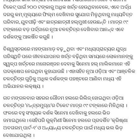
ଟିକେଟ୍ ପାଇଁ ୨୦୦ ଟଙ୍କାରୁ ଅଧିକ ଖର୍ଚ୍ଚ ହେଉଥିବାବେଳେ, ଏବେ ଅର୍ଦ୍ଧ
ଦରରୁ କମ୍ ମୂଲ୍ୟରେ ଫିଲ୍ମ ଦେଖିବାର ସୁଯୋଗ ମିଳୁଥିବାରୁ ମଧ୍ୟବିତ୍ତ
ପରିବାର, ଯୁବପୀଢ଼ି ଏବଂ ଛାତ୍ରଛାତ୍ରୀ ହଲ୍‌ମୁଖୀ ହେଉଛନ୍ତି । ମାତ୍ର ୯୯
ଟଙ୍କାରେ ବଡ଼ ପର୍ଦ୍ଦାରେ ନୂଆ ଚଳଚ୍ଚିତ୍ର ଦେଖିବାର ଆନନ୍ଦ ଏବେ
ଦର୍ଶକଙ୍କୁ ଆକର୍ଷିତ କରୁଛି ।
ବିଶ୍ୱସ୍ତରରେ ମହଙ୍ଗାମାଡ଼ ବଢ଼ୁଥିବା ଏବଂ ମଧ୍ୟପ୍ରାଚ୍ୟର ଯୁଦ୍ଧ
ପରିସ୍ଥିତି ପରେ ଜୀବନଯାପନର ଖର୍ଚ୍ଚ ବଢ଼ିଥିବା ସମୟରେ ଲୋକମାନଙ୍କୁ
ସ୍ୱଳ୍ପ ଖର୍ଚ୍ଚରେ ମନୋରଞ୍ଜନ ଦେବାକୁ ସିନେମା ହଲ୍ ମାଲିକମାନେ ଏହି
ପଦକ୍ଷେପ ନେଇଥିବା କୁହାଯାଉଛି । ଏହାସହିତ ନୂଆ ଓଡ଼ିଆ ଏବଂ ଆଞ୍ଚଳିକ
ଚଳଚ୍ଚିତ୍ର ଗୁଡ଼ିକୁ ଅଧିକ ଦର୍ଶକଙ୍କ ପହଞ୍ଚରେ ଆଣିବା ମଧ୍ୟ ଏହି
ଅଭିଯାନର ଲକ୍ଷ୍ୟ ।
ଗତ ମଙ୍ଗଳବାର ସହରର ଗୌତମ ହଲରେ ରିଲିଜ୍ ହୋଇଥିବା ଓଡ଼ିଆ
ଚଳଚ୍ଚିତ୍ର ‘ମନ୍ତ୍ରମୁଗ୍ଧ’ର ଟିକେଟ ମାତ୍ର ୯୯ ଟଙ୍କାରେ ମିଳିଥିଲା ।
ଫଳରେ ବହୁ ସଂଖ୍ୟକ ଦର୍ଶକ ସିନେମା ଦେଖିବାକୁ ହଲରେ ଭିଡ
ଜମାଇଥିଲେ। ସେହିପରି ରୁକ୍ମିଣୀ ସିନେମା ହଲରେ ପ୍ରଦର୍ଶିତ ‘କ୍ରିଷ୍ଣା
ଅବତାରମ୍ ପାର୍ଟ-୧’ ଓ ଅନ୍ୟାନ୍ୟ ଚଳଚ୍ଚିତ୍ର ପାଇଁ ମଧ୍ୟ ଭଲ ଭିଡ଼
ଦେଖାଯାଇଥିଲା ।