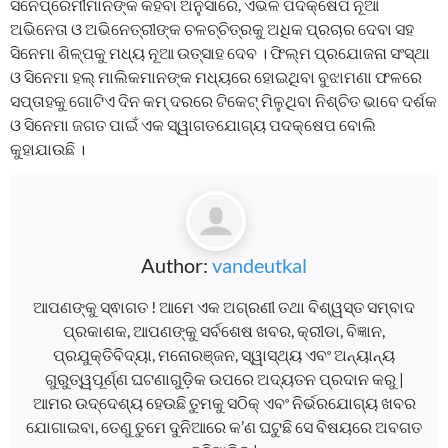
ସିନେପ୍ରେମୀମାନଙ୍କ କହିବା ଅନୁସାରେ, ଏଭଳି ପଦକ୍ଷେପ ନୂଆ
ଅଭିନେତା ଓ ଅଭିନେତ୍ରୀଙ୍କ ଚଳଚ୍ଚିତ୍ରକୁ ଅଧିକ ପ୍ରଚାର ଦେବା ସହ
ସିନେମା ଶିଳ୍ପକୁ ମଧ୍ୟ ନୂଆ ଉତ୍ସାହ ଦେବ । ଫିଲ୍ମ ପ୍ରଯୋଜନା ସଂସ୍ଥା
ଓ ସିନେମା ହଲ୍ ମାଲିକମାନଙ୍କ ମଧ୍ୟରେ ହୋଇଥିବା ବୁଝାମଣା ଫଳରେ
ସପ୍ତାହକୁ ଗୋଟିଏ ଦିନ କମ୍ ଦରରେ ଟିକେଟ୍ ମିଳୁଥିବା ନିଶ୍ଚିତ ଭାବେ ଦର୍ଶକ
ଓ ସିନେମା ଜଗତ ପାଇଁ ଏକ ସ୍ୱାଗତଯୋଗ୍ୟ ପଦକ୍ଷେପ ବୋଲି
କୁହାଯାଉଛି ।
Author:
vandeutkal
ଆପଣଙ୍କୁ ସ୍ଵାଗତ ! ଆମେ ଏକ ଅଗ୍ରଣୀ ତଥା ବିଶ୍ୱସ୍ତ ସମ୍ବାଦ
ପ୍ରକାଶକ, ଆପଣଙ୍କୁ ସର୍ବଶେଷ ଖବର, କ୍ରୀଡା, ବିଜ୍ଞାନ,
ପ୍ରଯୁକ୍ତିବିଦ୍ୟା, ମନୋରଞ୍ଜନ, ସ୍ୱାସ୍ଥ୍ୟ ଏବଂ ଅନ୍ୟାନ୍ୟ
ଗୁରୁତ୍ୱପୂର୍ଣ୍ଣ ଘଟଣାଗୁଡ଼ିକ ଉପରେ ଅଦ୍ୟତନ ପ୍ରଦାନ କରୁ |
ଆମର ଉଦ୍ଦେଶ୍ୟ ହେଉଛି ତୁମକୁ ସଠିକ୍ ଏବଂ ନିର୍ଭରଯୋଗ୍ୟ ଖବର
ଯୋଗାଇବା, ତେଣୁ ତୁମେ ଦୁନିଆରେ କ’ଣ ଘଟୁଛି ସେ ବିଷୟରେ ଅବଗତ