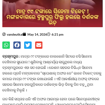
vandeutkal
May 14, 2026
6:21 pm
ବ୍ରହ୍ମପୁର :
ମାତ୍ର ୯୯ ଟଙ୍କାରେ ବାଲକୋନି ସିଟରେ ବସି ସିନେମା
ଦେଖିବାର ସୁଯୋଗ ! ଶୁଣିବାକୁ ଆଶ୍ଚର୍ଯ୍ୟ ଲାଗୁଥିଲେ ମଧ୍ୟ
ବ୍ରହ୍ମପୁରରେ ଏହା ସତ ହୋଇଛି । ରେଶମ ସହରର ବିଭିନ୍ନ ସିନେମା
ହଲରେ ପ୍ରତି ମଙ୍ଗଳବାର “ସ୍ପେଶାଲ୍ ଅଫର ଡେ” ଭାବେ ଟିକେଟ୍ ଦରକୁ
କମାଇ ମାତ୍ର ୯୯ ଟଙ୍କା ରଖାଯାଉଛି । ଏହି ଆକର୍ଷଣୀୟ ଅଫର୍‌ ଫଳରେ
ସହରର ସିନେମା ହଲଗୁଡ଼ିକରେ ଦର୍ଶକଙ୍କ ଭିଡ଼ ଦିନକୁ ଦିନ ବଢ଼ୁଥିବା
ଦେଖିବାକୁ ମିଳୁଛି ।
ଗତ କିଛି ସପ୍ତାହ ଧରି ଏହି ଅଫର ଆରମ୍ଭ ହେବା ପରେ ସିନେପ୍ରେମୀଙ୍କ
ମଧ୍ୟରେ ଭାରି ଉତ୍ସାହ ଦେଖାଦେଇଛି । ସାଧାରଣତଃ ଗୋଟିଏ ସିନେମା