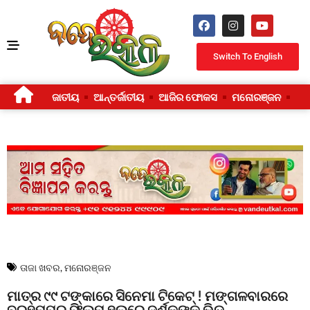
Switch To English
ଜାତୀୟ
ଆନ୍ତର୍ଜାତୀୟ
ଆଜିର ଫୋକସ
ମନୋରଞ୍ଜନ
ଜୀ
ତାଜା ଖବର
,
ମନୋରଞ୍ଜନ
ମାତ୍ର ୯୯ ଟଙ୍କାରେ ସିନେମା ଟିକେଟ୍ ! ମଙ୍ଗଳବାରରେ
ବ୍ରହ୍ମପୁର ଫିଲ୍ମ ହଲରେ ଦର୍ଶକଙ୍କ ଭିଡ଼