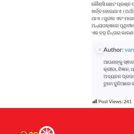
କୌଣସି ଛୋଟ ପ୍ରଶ୍ନ ପ
ଖର୍ଚ୍ଚ ହୋଇଯାଏ । ଅର୍
ଥାଏ । ଗୁଗଲ ଏବଂ ମାଇକ
ଅନ୍ୟପକ୍ଷରେ ପୃଥିବୀର
ଏକ ବଡ଼ ଚିନ୍ତାର କାରଣ 
Author:
van
ଆପଣଙ୍କୁ ସ୍ଵାଗ
କ୍ରୀଡା, ବିଜ୍ଞାନ
ଅଦ୍ୟତନ ପ୍ରଦାନ
ତୁମେ ଦୁନିଆରେ 
Post Views:
241
Earnyatra