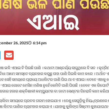
cember 26, 2025
6:14 pm
 ଭଳି ଏଆଇ ବି ପିଉଛି ପାଣି । କଥାଟା ଆଶ୍ଚର୍ଯ୍ୟ ଲାଗୁଥିଲେ ବି ସତ । କୃତ୍ରିମ 
 ସୁବିଧା ଆମେ ସମସ୍ତେ ବ୍ୟବହାର କରୁଛୁ ତାହା ପାଣି ପିଇକି କାମ କରେ । ଅର୍ଥାତ 
େବେ ସେହି ସମୟରେ ପ୍ରାୟେ ଅଧଲିଟର ପାଣି ପିଇ ଥାଏ ଏଆଇ। ତେବେ ଏହାକୁ
ଏଆଇ ଗୋଟେ ମେସିନ ମଣିଷ ନୁହେଁ କେମିତି ପାଣି ପିଉଛି । ତେବେ ଏକ ରିପୋର୍ଟରୁ
ଜାର ହଜାର ଶକ୍ତିଶାଳୀ କମ୍ପ୍ୟୁଟର ବା ଡାଟା ସେଣ୍ଟର ଦିନରାତି କାମ କରିଥ
 ଚାଲିବା ସମୟରେ ପ୍ରବଳ ଗରମ ହୋଇଯାଏ । ତେଣୁ ସେଗୁଡ଼ିକୁ ନିୟନ୍ତ୍ରଣରେ ର
ଷ ଲିଟର ପାଣିର ବ୍ୟବହାର କରାଯାଏ । ଯାହାକୁ କୁଲିଙ୍ଗ ସିଷ୍ଟମ କୁହାଯାଇଥ