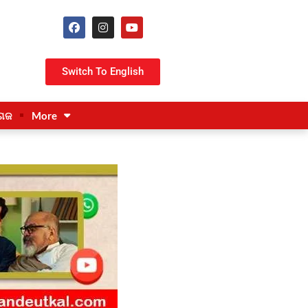
Switch To English
ଗଜ
More