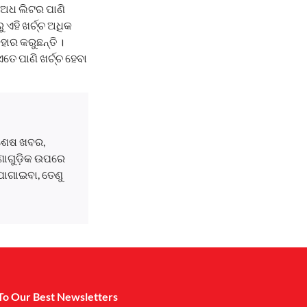
 ଅଧ ଲିଟର ପାଣି
ଏହି ଖର୍ଚ୍ଚ ଅଧିକ
ାର କରୁଛନ୍ତି ।
 ପାଣି ଖର୍ଚ୍ଚ ହେବା
ବଶେଷ ଖବର,
ଘଟଣାଗୁଡ଼ିକ ଉପରେ
ୋଗାଇବା, ତେଣୁ
To Our Best Newsletters