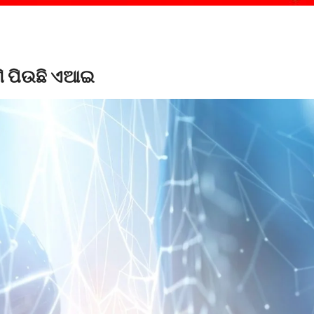
ଣି ପିଉଛି ଏଆଇ