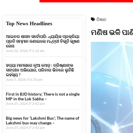
ବିଜ୍ଞାନ
Top News Headlines
ମଣିଷ ଭଳି ପା
ଆଇନର ଶାସନ ସର୍ବୋପରି: ନ୍ୟାୟିକ ପ୍ରକ୍ରିୟା
ପ୍ରତି ସମ୍ମାନ ଜଣାଇଲେ ମନ୍ତ୍ରୀ ବିଭୂତି ଭୂଷଣ
ଜେନା
June 22, 2026
1:16 am
ହତ୍ୟା ମାମଲାରେ ନୂଆ ମୋଡ଼ : ତ୍ରିଷ୍ଣାଙ୍କ
ସଙ୍ଗୀନ ଅଭିଯୋଗ, ପରିବାର ଭିତରେ ଲୁଚିଛି
ରହସ୍ୟ ?
June 5, 2026
6:35 pm
First in BJD history; There is not a single
MP in the Lok Sabha –
June 25, 2024
3:42 pm
Big news for ‘Lakshmi Bus’; The name of
Lakshmi bus may change –
June 25, 2024
3:42 pm