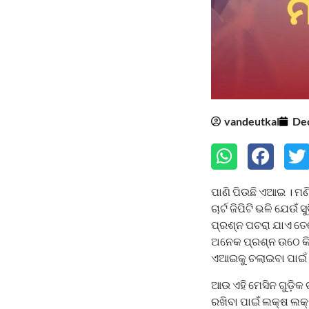
vandeutkal
De
ପାଣି ପିଉଛି ଏଆଇ । ମଣିଷ
ଚାର୍ଟ ଜିପିଟି ଭଳି ଯେଉଁ
ପ୍ରଶ୍ନ ପଚରା ଯାଏ ତ
ଅନେକ ପ୍ରଶ୍ନ ଉଠେ କି 
ଏଆଇକୁ ଚଲାଇବା ପାଇଁ ହ
ଆଉ ଏହି ମେସିନ ଗୁଡ଼ିକ
ରଖିବା ପାଇଁ ଲକ୍ଷ ଲକ୍