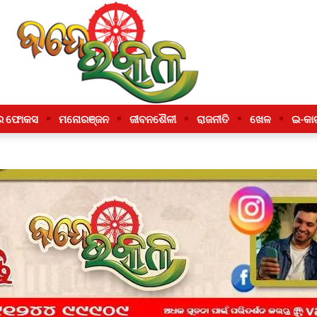
ର ଫୋକସ
ମନୋରଞ୍ଜନ
ଜୀବନଶୈଳୀ
ରାଜନୀତି
ଖେଳ
ଇ-କା