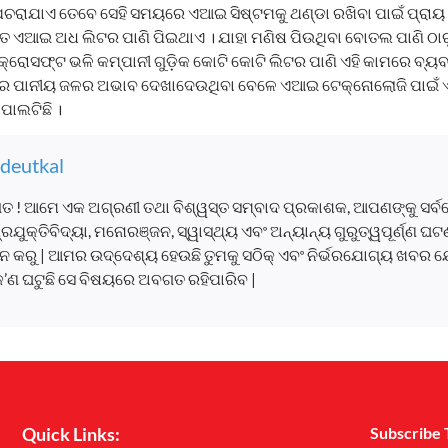
ଚରାଯାଏ ତେବେ ସେହି ସମୟରେ ଏଆଇ ସିଷ୍ଟମକୁ ଥଣ୍ଡା ରଖିବା ପାଇଁ ପ୍ରାୟ
ଥାତ ଏଆଇ ଅଧ ଲିଟର ପାଣି ପିଇଥାଏ । ଯାହା ମଣିଷ ପିଉଥିବା ବୋତଲ ପାଣି ଠାରୁ 
୍ରୋସଫ୍ଟ ଭଳି କମ୍ପାନୀ ଗୁଡ଼ିକ କୋଟି କୋଟି ଲିଟର ପାଣି ଏହି କାମରେ ବ୍ୟବହ
େ ପାନୀୟ ଜଳର ଅଭାବ ଦେଖାଦେଉଥିବା ବେଳେ ଏଆଇ ଟେକ୍ନୋଲୋଜି ପାଇଁ ଏତେ
ପାଲଟିଛି ।
deutkal
ତ ! ଆମେ ଏକ ଅଗ୍ରଣୀ ତଥା ବିଶ୍ୱସ୍ତ ସମ୍ବାଦ ପ୍ରକାଶକ, ଆପଣଙ୍କୁ ସର୍
, ପ୍ରଯୁକ୍ତିବିଦ୍ୟା, ମନୋରଞ୍ଜନ, ସ୍ୱାସ୍ଥ୍ୟ ଏବଂ ଅନ୍ୟାନ୍ୟ ଗୁରୁତ୍ୱପୂର୍ଣ୍ଣ 
 କରୁ | ଆମର ଉଦ୍ଦେଶ୍ୟ ହେଉଛି ତୁମକୁ ସଠିକ୍ ଏବଂ ନିର୍ଭରଯୋଗ୍ୟ ଖବର ଯ
କ’ଣ ଘଟୁଛି ସେ ବିଷୟରେ ଅବଗତ ରହିପାରିବ |
Quick Links:
Subscribe 