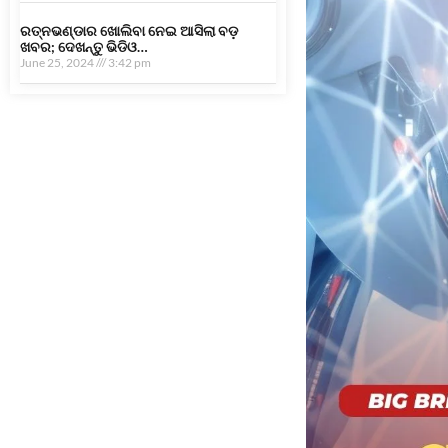
ରତ୍ନଭଣ୍ଡାର ଖୋଲିବା ନେଇ ଆସିଲା ବଡ଼
ଖବର; ଦେଖନ୍ତୁ ଭିଡିଓ…
June 25, 2024
3:42 pm