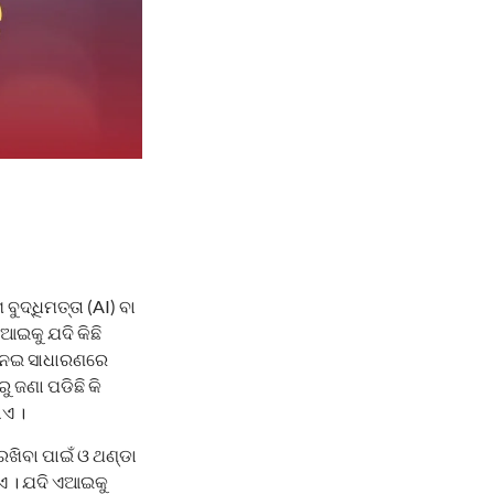
ବୁଦ୍ଧିମତ୍ତା (AI) ବା
ଏଆଇକୁ ଯଦି କିଛି
 ନେଇ ସାଧାରଣରେ
 ଜଣା ପଡିଛି କି
ାଏ ।
ଖିବା ପାଇଁ ଓ ଥଣ୍ଡା
ାଏ । ଯଦି ଏଆଇକୁ