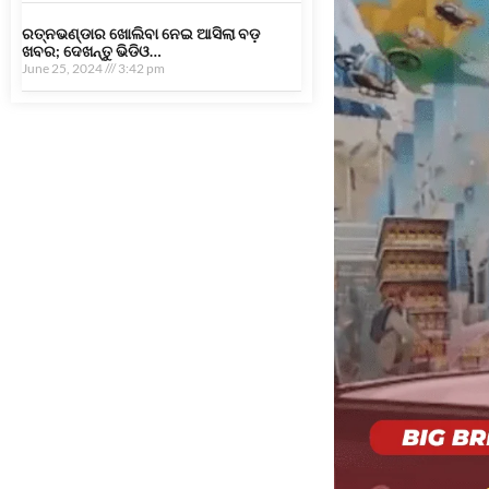
ରତ୍ନଭଣ୍ଡାର ଖୋଲିବା ନେଇ ଆସିଲା ବଡ଼
ଖବର; ଦେଖନ୍ତୁ ଭିଡିଓ…
June 25, 2024
3:42 pm