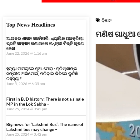
ବିଜ୍ଞାନ
Top News Headlines
ମଣିଷ ଗାଧୁଆ ମ
ଆଇନର ଶାସନ ସର୍ବୋପରି: ନ୍ୟାୟିକ ପ୍ରକ୍ରିୟା
ପ୍ରତି ସମ୍ମାନ ଜଣାଇଲେ ମନ୍ତ୍ରୀ ବିଭୂତି ଭୂଷଣ
ଜେନା
June 22, 2026
1:16 am
ହତ୍ୟା ମାମଲାରେ ନୂଆ ମୋଡ଼ : ତ୍ରିଷ୍ଣାଙ୍କ
ସଙ୍ଗୀନ ଅଭିଯୋଗ, ପରିବାର ଭିତରେ ଲୁଚିଛି
ରହସ୍ୟ ?
June 5, 2026
6:35 pm
First in BJD history; There is not a single
MP in the Lok Sabha –
June 25, 2024
3:42 pm
Big news for ‘Lakshmi Bus’; The name of
Lakshmi bus may change –
June 25, 2024
3:42 pm