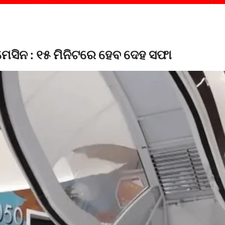
େସିନ : ୧୫ ମିନିଟରେ ହେବ ଦେହ ସଫା