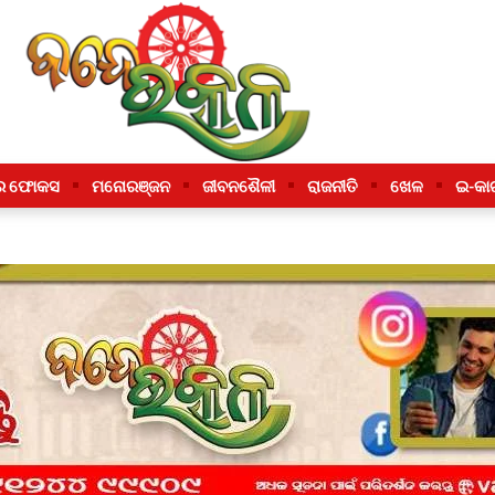
ର ଫୋକସ
ମନୋରଞ୍ଜନ
ଜୀବନଶୈଳୀ
ରାଜନୀତି
ଖେଳ
ଇ-କା