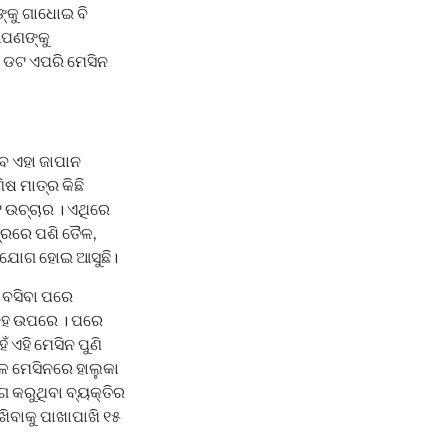
ଙ୍କୁ ଗାଧୋଇ ବି
ଆପଣଙ୍କୁ
କ ଡଟ ଏପରି ମେସିନ
େ ଏହା ଜାପାନ
ିଷ ମାତ୍ର କିଛି
ଟ ଉଚ୍ଚାର । ଏଥିରେ
ରରେ ପଶି ତୈଳ,
 ଉପଯୋଗ ହୋଇ ଆସୁଛି।
 ବସିବା ପରେ
େହ ଉପରେ । ପରେ
 ଏହି ମେସିନ ପୁଣି
େ ମେସିନରେ ହାଲୁକା
ଗ କରୁଥିବା ବ୍ୟକ୍ତିର
ିବାକୁ ପାଖାପାଖି ୧୫