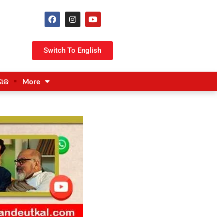
Switch To English
ଗଜ
More