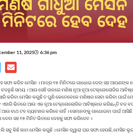
cember 11, 2025
6:36 pm
ଦେହ ସଫା କରିବ ମେସିନ । ମାତ୍ର ୧୫ ମିନିଟରେ ଗାଧୋଇ ଦେବା ସହ ଆପଣଙ୍କ ଦେ
, ବଦଳୁଛି ସମୟ । ଆଉ ସେହି ତାଳରେ ମଣିଷ ନୂଆ ନୂଆ ଟେକ୍ନୋଲୋଜିର ଆବିଷ୍କା
ି କରିବା ମେସିନ କରୁଛି ତ ପୁଣି କେତେବେଳେ ମଣିଷର ସେବା କରିବା ପାଇଁ ମେସ
ବେ ଏହାରି ଭିତରେ ଆଉ ଏକ ନୂଆ ଟେକ୍ନୋଲୋଜିର ଆବିଷ୍କାର କରିଛନ୍ତି ବଡ ବଡ
ଉ ବାଥ ଟବ ବ୍ୟବହାର କରିବେ ନାହିଁ । ସେମାନଙ୍କୁ ଗାଧୋଇବା ପାଇଁ ଆସିଛି 
 ଦେବା ସହ ୧୫ ମିନିଟ ଭିତରେ ଦେହକୁ ସଫା କରିଦେବ ।
ି ସବୁ କିଛି କାମ ମେସିନ କରୁଛି । ମେସିନ ଦ୍ୱାରା ଘର ସଫା ହେଉଛି, ମେସିନ ଲୁଗ