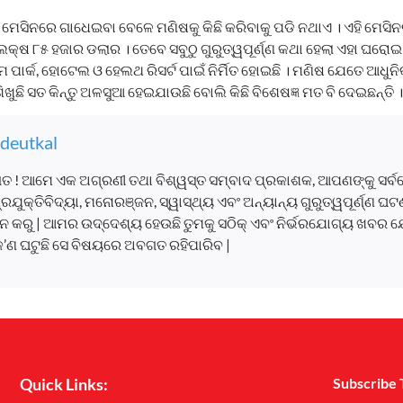
ମେସିନରେ ଗାଧେଇବା ବେଳେ ମଣିଷକୁ କିଛି କରିବାକୁ ପଡି ନଥାଏ । ଏହି ମେସିନ
ଲକ୍ଷ ୮୫ ହଜାର ଡଲାର । ତେବେ ସବୁଠୁ ଗୁରୁତ୍ୱପୂର୍ଣ୍ଣ କଥା ହେଲା ଏହା ଘରୋ
ମ ପାର୍କ, ହୋଟେଲ ଓ ହେଲଥ ରିସର୍ଟ ପାଇଁ ନିର୍ମିତ ହୋଇଛି । ମଣିଷ ଯେତେ ଆଧୁନ
ିଖୁଛି ସତ କିନ୍ତୁ ଅଳସୁଆ ହେଇଯାଉଛି ବୋଲି କିଛି ବିଶେଷଜ୍ଞ ମତ ବି ଦେଇଛନ୍ତି ।
deutkal
ତ ! ଆମେ ଏକ ଅଗ୍ରଣୀ ତଥା ବିଶ୍ୱସ୍ତ ସମ୍ବାଦ ପ୍ରକାଶକ, ଆପଣଙ୍କୁ ସର୍
, ପ୍ରଯୁକ୍ତିବିଦ୍ୟା, ମନୋରଞ୍ଜନ, ସ୍ୱାସ୍ଥ୍ୟ ଏବଂ ଅନ୍ୟାନ୍ୟ ଗୁରୁତ୍ୱପୂର୍ଣ୍ଣ 
 କରୁ | ଆମର ଉଦ୍ଦେଶ୍ୟ ହେଉଛି ତୁମକୁ ସଠିକ୍ ଏବଂ ନିର୍ଭରଯୋଗ୍ୟ ଖବର ଯ
କ’ଣ ଘଟୁଛି ସେ ବିଷୟରେ ଅବଗତ ରହିପାରିବ |
Quick Links:
Subscribe 