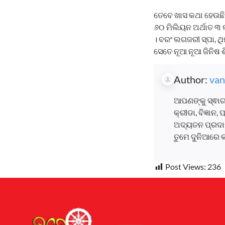
ତେବେ ଖାସ କଥା ହେଉଛି 
୬୦ ମିଲିୟନ ଅର୍ଥାତ ୩ 
। ବରଂ ଲଗଜରୀ ସ୍ପା, ଥି
ସେତେ ନୂଆ ନୂଆ ଜିନିଷ ଶ
Author:
van
ଆପଣଙ୍କୁ ସ୍ଵାଗ
କ୍ରୀଡା, ବିଜ୍ଞାନ
ଅଦ୍ୟତନ ପ୍ରଦାନ
ତୁମେ ଦୁନିଆରେ 
Post Views:
236
Earnyatra