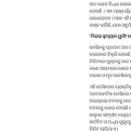
ହାତ ଗୋଡ ବିନ୍ଧା ହେଲେ
ଦେଉଛି । ଏହା ଆଶ୍ଚର୍ଯ୍
ଗାଧୋଇଦବ। ଆଉ ଏହି ମେସ
ଲଞ୍ଚ କରିଛି, ଯାହା ସବୁଠି
‘ମିରାଇ ହୁମ୍ୟାନ ୱାସିଂ 
ମେସିନକୁ ପ୍ରଥମ ଥର ଓସ
ବଜାରରେ ବିକ୍ରି ହେଉଛି 
ମିନିଟରେ ମୁଣ୍ଡରୁ ପାଦ 
ଜଣେ ଆରାମରେ ଶୋଇ ପା
ମଇଳା ଓ ମୃତ କୋଷିକାକୁ
ଏହି ମେସିନରେ ବ୍ୟକ୍ତି
ଅଟୋମେଟିକ ମେସିନର କ
ମାଇକ୍ରୋ ବବଲକୁ ଉପଯୋଗ
ବବଲକୁ ଧୋଇ ଦେଉଛି ଓ 
ହାଲୁକା ସଙ୍ଗୀତ ମଧ୍ୟ 
ହାର୍ଟବିଟ ଓ ଅନ୍ୟ ଗୁର
ମିନିଟ ଲାଗିଥାଏ।