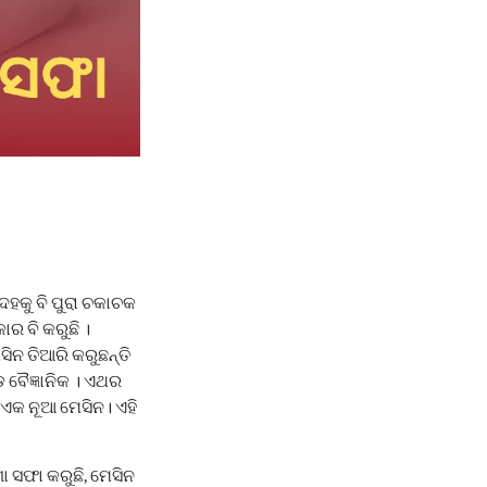
ହକୁ ବି ପୁରା ଚକାଚକ
ର ବି କରୁଛି ।
ିନ ତିଆରି କରୁଛନ୍ତି
 ବୈଜ୍ଞାନିକ । ଏଥର
ଏକ ନୂଆ ମେସିନ। ଏହି
ା ସଫା କରୁଛି, ମେସିନ