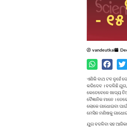
vandeutkal
De
ଏଣିକି ବାଥ ଟବ ନୁହେଁ 
କରିଦେବ । ବଦଳିଛି ଯୁଗ
କେତେବେଳେ ଖାଦ୍ୟ ତିଆର
ବୈଜ୍ଞାନିକ ମାନେ । ତେ
ଲୋକେ ଗାଧୋଇବା ପାଇଁ ଆ
ମେସିନ ମଣିଷକୁ ଗାଧୋଇ
ଯୁଗ ବଦଳିବା ସହ ଆଜିକାଲ