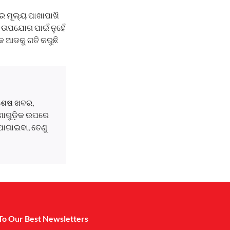
ର ମୂଲ୍ୟ ପାଖାପାଖି
ଇ ଉପଯୋଗ ପାଇଁ ନୁହେଁ
ିକ ଆଡକୁ ଗତି କରୁଛି
ବଶେଷ ଖବର,
ଘଟଣାଗୁଡ଼ିକ ଉପରେ
ୋଗାଇବା, ତେଣୁ
To Our Best Newsletters