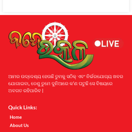
Earnyatra
ଆମର ଉଦ୍ଦେଶ୍ୟ ହେଉଛି ତୁମକୁ ସଠିକ୍ ଏବଂ ନିର୍ଭରଯୋଗ୍ୟ ଖବର
ଯୋଗାଇବା, ତେଣୁ ତୁମେ ଦୁନିଆରେ କ’ଣ ଘଟୁଛି ସେ ବିଷୟରେ
ଅବଗତ ରହିପାରିବ |
Quick Links:
Home
About Us