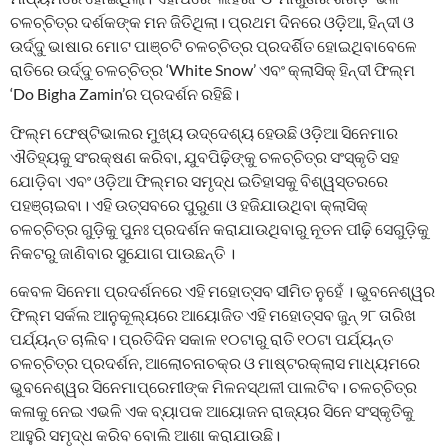
ଚଳଚ୍ଚିତ୍ର ଦର୍ଶକଙ୍କ ମନ ଜିତିଥିଲା। ପ୍ରଥମ ଦିନରେ ଓଡ଼ିଆ, ହିନ୍ଦୀ ଓ
ଉର୍ଦ୍ଦୁ ଭାଷାର ମୋଟ ପାଞ୍ଚଟି ଚଳଚ୍ଚିତ୍ର ପ୍ରଦର୍ଶିତ ହୋଇଥିବାବେଳେ
ରାତିରେ ଉର୍ଦ୍ଦୁ ଚଳଚ୍ଚିତ୍ର ‘White Snow’ ଏବଂ କ୍ଲାସିକ୍ ହିନ୍ଦୀ ଫିଲ୍ମ
‘Do Bigha Zamin’ର ପ୍ରଦର୍ଶନ ରହିଛି।
ଫିଲ୍ମ ଫେଷ୍ଟିଭାଲର ମୁଖ୍ୟ ଉଦ୍ଦେଶ୍ୟ ହେଉଛି ଓଡ଼ିଆ ସିନେମାର
ଐତିହ୍ୟକୁ ସଂରକ୍ଷଣ କରିବା, ଯୁବପିଢ଼ିଙ୍କୁ ଚଳଚ୍ଚିତ୍ର ସଂସ୍କୃତି ସହ
ଯୋଡ଼ିବା ଏବଂ ଓଡ଼ିଆ ଫିଲ୍ମର ସମୃଦ୍ଧ ଇତିହାସକୁ ବିଶ୍ୱସ୍ତରରେ
ପହଞ୍ଚାଇବା। ଏହି ଉତ୍ସବରେ ପୁରୁଣା ଓ ହଜିଯାଉଥିବା କ୍ଲାସିକ୍
ଚଳଚ୍ଚିତ୍ର ଗୁଡ଼ିକୁ ପୁନଃ ପ୍ରଦର୍ଶନ କରାଯାଉଥିବାରୁ ନୂତନ ପୀଢ଼ି ସେଗୁଡ଼ିକୁ
ନିକଟରୁ ଜାଣିବାର ସୁଯୋଗ ପାଉଛନ୍ତି ।
କେବଳ ସିନେମା ପ୍ରଦର୍ଶନରେ ଏହି ମହୋତ୍ସବ ସୀମିତ ନୁହେଁ । ଭୁବନେଶ୍ୱର
ଫିଲ୍ମ ସର୍କଲ ଆନୁକୂଲ୍ୟରେ ଆୟୋଜିତ ଏହି ମହୋତ୍ସବ ଜୁନ୍ ୨୮ ତାରିଖ
ପର୍ଯ୍ୟନ୍ତ ଚାଲିବ। ପ୍ରତିଦିନ ସକାଳ ୧୦ଟାରୁ ରାତି ୧୦ଟା ପର୍ଯ୍ୟନ୍ତ
ଚଳଚ୍ଚିତ୍ର ପ୍ରଦର୍ଶନ, ଆଲୋଚନାଚକ୍ର ଓ ମାଷ୍ଟରକ୍ଲାସ ମାଧ୍ୟମରେ
ଭୁବନେଶ୍ୱର ସିନେମାପ୍ରେମୀଙ୍କ ମିଳନସ୍ଥଳୀ ପାଲଟିବ। ଚଳଚ୍ଚିତ୍ର
କଳାକୁ ନେଇ ଏଭଳି ଏକ ବ୍ୟାପକ ଆୟୋଜନ ରାଜ୍ୟର ସିନେ ସଂସ୍କୃତିକୁ
ଆହୁରି ସମୃଦ୍ଧ କରିବ ବୋଲି ଆଶା କରାଯାଉଛି।