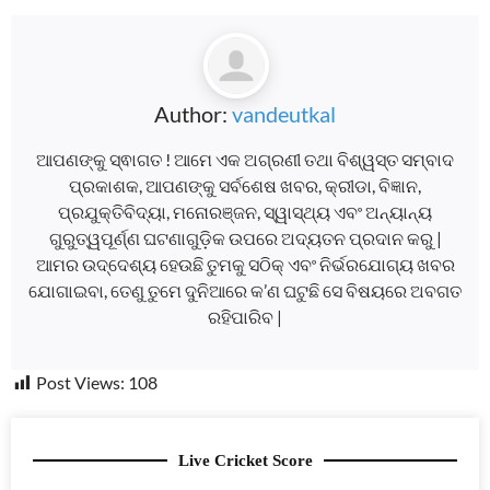
Author:
vandeutkal
ଆପଣଙ୍କୁ ସ୍ଵାଗତ ! ଆମେ ଏକ ଅଗ୍ରଣୀ ତଥା ବିଶ୍ୱସ୍ତ ସମ୍ବାଦ
ପ୍ରକାଶକ, ଆପଣଙ୍କୁ ସର୍ବଶେଷ ଖବର, କ୍ରୀଡା, ବିଜ୍ଞାନ,
ପ୍ରଯୁକ୍ତିବିଦ୍ୟା, ମନୋରଞ୍ଜନ, ସ୍ୱାସ୍ଥ୍ୟ ଏବଂ ଅନ୍ୟାନ୍ୟ
ଗୁରୁତ୍ୱପୂର୍ଣ୍ଣ ଘଟଣାଗୁଡ଼ିକ ଉପରେ ଅଦ୍ୟତନ ପ୍ରଦାନ କରୁ |
ଆମର ଉଦ୍ଦେଶ୍ୟ ହେଉଛି ତୁମକୁ ସଠିକ୍ ଏବଂ ନିର୍ଭରଯୋଗ୍ୟ ଖବର
ଯୋଗାଇବା, ତେଣୁ ତୁମେ ଦୁନିଆରେ କ’ଣ ଘଟୁଛି ସେ ବିଷୟରେ ଅବଗତ
ରହିପାରିବ |
Post Views:
108
Live Cricket Score