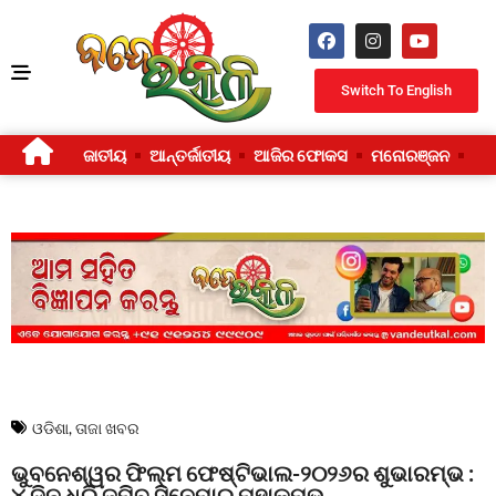
Switch To English
ଜାତୀୟ
ଆନ୍ତର୍ଜାତୀୟ
ଆଜିର ଫୋକସ
ମନୋରଞ୍ଜନ
ଜୀ
ଓଡିଶା
,
ତାଜା ଖବର
ଭୁବନେଶ୍ୱର ଫିଲ୍ମ ଫେଷ୍ଟିଭାଲ-୨୦୨୬ର ଶୁଭାରମ୍ଭ :
୪ ଦିନ ଧରି ଜମିବ ସିନେମାର ମହାକୁମ୍ଭ