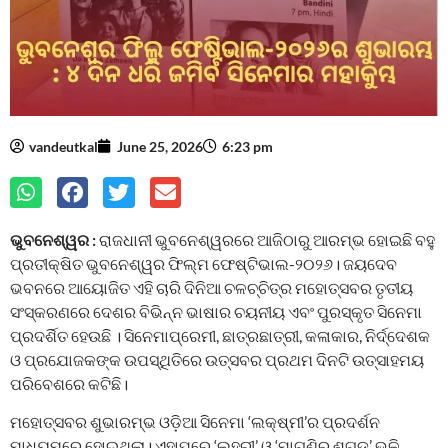
vandeutkal
June 25, 2026
6:23 pm
ଭୁବନେଶ୍ୱର :
ରାଜଧାନୀ ଭୁବନେଶ୍ୱରରେ ଆଜିଠାରୁ ଆରମ୍ଭ ହୋଇଛି ବହୁ
ପ୍ରତୀକ୍ଷିତ ଭୁବନେଶ୍ୱର ଫିଲ୍ମ ଫେଷ୍ଟିଭାଲ-୨୦୨୬। ଜୟଦେବ
ଭବନରେ ଆୟୋଜିତ ଏହି ଚାରି ଦିନିଆ ଚଳଚ୍ଚିତ୍ର ମହୋତ୍ସବର ତୃତୀୟ
ସଂସ୍କରଣରେ ଦେଶର ବିଭିନ୍ନ ଭାଷାର ଚୟନୀୟ ଏବଂ ପୁରସ୍କୃତ ସିନେମା
ପ୍ରଦର୍ଶିତ ହେଉଛି । ସିନେମାପ୍ରେମୀ, ଛାତ୍ରଛାତ୍ରୀ, କଳାକାର, ନିର୍ଦ୍ଦେଶକ
ଓ ପ୍ରଯୋଜକଙ୍କ ଉପସ୍ଥିତିରେ ଉତ୍ସବର ପ୍ରଥମ ଦିନଟି ଉତ୍ସାହମୟ
ପରିବେଶରେ କଟିଛି।
ମହୋତ୍ସବର ଶୁଭାରମ୍ଭ ଓଡ଼ିଆ ସିନେମା ‘ଲକ୍ଷ୍ମୀ’ର ପ୍ରଦର୍ଶନ
ମାଧ୍ୟମରେ ହୋଇଥିଲା। ଏହାପରେ ‘ଲହରୀ’ ଓ ‘ମାଗୁଣିର ଶଗଡ଼’ ଭଳି