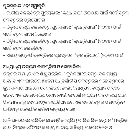
ପୁରସ୍କାର ଏବଂ ସ୍ୱୀକୃତି-
– ଜାତୀୟ ଚଳଚ୍ଚିତ୍ର ପୁରସ୍କାର: “କଥାନ୍ତରା” (୨୦୦୬) ପାଇଁ ସର୍ବୋତ୍ତମ
ଚଳଚ୍ଚିତ୍ର ପ୍ରଯୋଜନା
– ଓଡ଼ିଶା ରାଜ୍ୟ ଚଳଚ୍ଚିତ୍ର ପୁରସ୍କାର: “କ୍ରାନ୍ତିଧାରା” (୨୦୧୪) ପାଇଁ
ସର୍ବୋତ୍ତମ କାହାଣୀ ଲେଖକ
– ଓଡ଼ିଶା ରାଜ୍ୟ ଚଳଚ୍ଚିତ୍ର ପୁରସ୍କାର: “କ୍ରାନ୍ତିଧାରା” (୨୦୧୪) ପାଇଁ
ସର୍ବୋତ୍ତମ ଚଳଚ୍ଚିତ୍ର
– ଏସୀୟ ଉତ୍କର୍ଷ ଚଳଚ୍ଚିତ୍ର ପୁରସ୍କାର: “କ୍ରାନ୍ତିଧାରା” (୨୦୧୯) ପାଇଁ
ଅନ୍ୟାନ୍ୟ ଉଦ୍ୟମ କାଦମ୍ବିନୀ ଓ ଶେଫାଳିକା
ଡକ୍ଟର ସାମନ୍ତ ଏକ ଶିଶୁ ପତ୍ରିକା ” କୁନିକଥା”ର ସମ୍ପାଦକ ମଧ୍ୟ
ଅଟନ୍ତି ଏବଂ ଭାରତର ୫୪ତମ ଅନ୍ତର୍ଜାତୀୟ ଚଳଚ୍ଚିତ୍ର ମହୋତ୍ସବରେ
ଜୁରି ସଦସ୍ୟ ଅଛନ୍ତି। ସେ କଳିଙ୍ଗ ଇଂରାଜୀ ମାଧ୍ୟମ ବିଦ୍ୟାଳୟ ସହିତ
ଜଡିତ, ଏକ ପ୍ରଗତିଶୀଳ, ଉଦାରବାଦୀ, ଇଂରାଜୀ ମାଧ୍ୟମ ବିଦ୍ୟାଳୟ ଯାହା
ପିଲାମାନଙ୍କୁ ସେମାନଙ୍କ କ୍ୟାରିଅରରେ ଏକ ସକାରାତ୍ମକ ପରିବର୍ତ୍ତନ
ଆଣିବାକୁ ଉତ୍ସାହିତ କରିବା ଲକ୍ଷ୍ୟ ରଖେ।
ଆଜି ଘରେଘରେ ପରିଚିତ କାଦମ୍ବିନୀ ‘ପ୍ରିୟ ପାରିବାରିକ ବନ୍ଧନ ‘ ପତ୍ରିକା
ଯାହା ନିଚ୍ଛକ ଓଡିଆଙ୍କ ଭାବ, ଖାଦ୍ୟ, ସାହିତ୍ୟ, ମନୋରଞ୍ଜନ ଓ