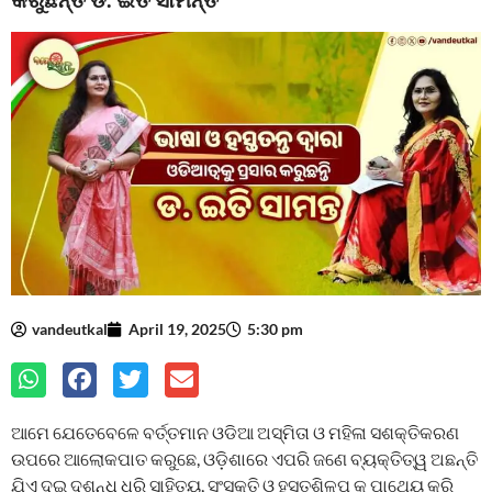
vandeutkal
April 19, 2025
5:30 pm
ଆମେ ଯେତେବେଳେ ବର୍ତ୍ତମାନ ଓଡିଆ ଅସ୍ମିତା ଓ ମହିଳା ସଶକ୍ତିକରଣ
ଉପରେ ଆଲୋକପାତ କରୁଛେ, ଓଡ଼ିଶାରେ ଏପରି ଜଣେ ବ୍ୟକ୍ତିତ୍ୱ ଅଛନ୍ତି
ଯିଏ ଦୁଇ ଦଶନ୍ଧି ଧରି ସାହିତ୍ୟ, ସଂସ୍କୃତି ଓ ହସ୍ତଶିଳ୍ପ କୁ ପାଥେୟ କରି