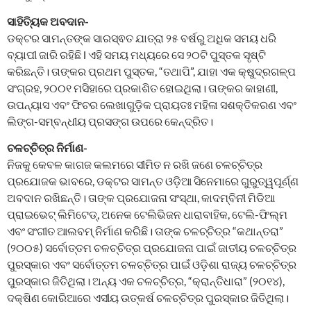
ସାହିତ୍ୟିକ ଅବଦାନ-
ଡକ୍ଟର ସାମନ୍ତଙ୍କ ସାରସ୍ଵତ ଯାତ୍ରା ୨୫ ବର୍ଷରୁ ଅଧିକ ସମୟ ଧରି
ବ୍ୟାପୀ ଜାରି ରହିଛି l ଏହି ସମୟ ମଧ୍ୟରେ ସେ ୨୦ଟି ପୁସ୍ତକ ସୃଷ୍ଟି
କରିଛନ୍ତି। ତାଙ୍କର ପ୍ରଥମ ପୁସ୍ତକ, “ତଥାପି”, ଯାହା ଏକ କ୍ଷୁଦ୍ରଗଳ୍ପ
ସଂଗ୍ରହ, ୨୦୦୧ ମସିହାରେ ପ୍ରକାଶିତ ହୋଇଥିଲା। ତାଙ୍କର କାହାଣୀ,
ଉପନ୍ୟାସ ଏବଂ ଫିଚର ଲେଖାଗୁଡ଼ିକ ପ୍ରାୟତଃ ମହିଳା ସଶକ୍ତିକରଣ ଏବଂ
ଲିଙ୍ଗ-ସମ୍ବନ୍ଧୀୟ ପ୍ରସଙ୍ଗ ଉପରେ କେନ୍ଦ୍ରିତ।
ଚଳଚ୍ଚିତ୍ର ନିର୍ମାଣ-
ନିଜକୁ କେବଳ କାଗଜ କଲମରେ ସୀମିତ ନ ରଖି ଜଣେ ଚଳଚ୍ଚିତ୍ର
ପ୍ରଯୋଜକ ଭାବରେ, ଡକ୍ଟର ସାମନ୍ତ ଓଡ଼ିଆ ସିନେମାରେ ଗୁରୁତ୍ୱପୂର୍ଣ୍ଣ
ଅବଦାନ ରଖିଛନ୍ତି। ତାଙ୍କ ପ୍ରଯୋଜନା ସଂସ୍ଥା, କାଦମ୍ବିନୀ ମିଡିଆ
ପ୍ରାଇଭେଟ୍ ଲିମିଟେଡ୍, ଅନେକ ଟେଲିଭିଜନ ଧାରାବାହିକ, ଟେଲି-ଫିଲ୍ମ
ଏବଂ ସଂଗୀତ ଆଲବମ୍ ନିର୍ମାଣ କରିଛି। ତାଙ୍କ ଚଳଚ୍ଚିତ୍ର “କଥାନ୍ତରା”
(୨୦୦୫) ସର୍ବୋତ୍ତମ ଚଳଚ୍ଚିତ୍ର ପ୍ରଯୋଜନା ପାଇଁ ଜାତୀୟ ଚଳଚ୍ଚିତ୍ର
ପୁରସ୍କାର ଏବଂ ସର୍ବୋତ୍ତମ ଚଳଚ୍ଚିତ୍ର ପାଇଁ ଓଡ଼ିଶା ରାଜ୍ୟ ଚଳଚ୍ଚିତ୍ର
ପୁରସ୍କାର ଜିତିଥିଲା। ଅନ୍ୟ ଏକ ଚଳଚ୍ଚିତ୍ର, “କ୍ରାନ୍ତିଧାରା” (୨୦୧୪),
ଦକ୍ଷିଣ କୋରିଆରେ ଏସୀୟ ଉତ୍କର୍ଷ ଚଳଚ୍ଚିତ୍ର ପୁରସ୍କାର ଜିତିଥିଲା।