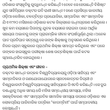
ଓଡିଶାର ସଂସ୍କୃତିକୁ ରୁଦ୍ଧିମନ୍ତ କରିଛନ୍ତି l ତେବେ ସେ ହେଉଛନ୍ତି ବିଶିଷ୍ଟ
ଯୁବ ସାହିତ୍ୟିକା ଡକ୍ଟର ଇତି ରାଣୀ ସାମନ୍ତ l ଜଣେ ପ୍ରସିଦ୍ଧ ଭାରତୀୟ
ଓଡ଼ିଆ ଲେଖିକା, ଚଳଚ୍ଚିତ୍ର ପ୍ରଯୋଜିକା, ସମ୍ପାଦିକା ଏବଂ ସାମ୍ବାଦିକ
ଯିଏ ୧୯୭୦ ମସିହାରେ ଓଡ଼ିଶାର କଟକ ଜିଲ୍ଲାରେ ଜନ୍ମଗ୍ରହଣ କରିଥିଲେ।
ଖୁବ କମ ବୟସରେ ପିତାଙ୍କୁ ଯୁବକ ବୟସରେ ହରାଇବା ପରେ ଆର୍ଥିକ
ସହାୟତା ଅଭାବରୁ ତାଙ୍କ ପ୍ରାରମ୍ଭିକ ଜୀବନ ସଂଘର୍ଷପୂର୍ଣ୍ଣ ଥିଲା। ଅନେକ
ଘାତ ପ୍ରତିଘାତ ସତ୍ତ୍ୱେ ସେ ତାଙ୍କ ଶିକ୍ଷାକୁ ଅନୁସରଣ କରିଥିଲେ l
ନିଜର ଗ୍ରାମ ସ୍କୁଲରେ ପ୍ରାଥମିକ ଶିକ୍ଷା ସମାପ୍ତ କରିଥିଲେ ଏବଂ ପରେ
ତାଙ୍କର ହାଇସ୍କୁଲ ପରୀକ୍ଷା ଶେଷ ଉଚ୍ଚଶିକ୍ଷା ପାଇଁ କଟକ
ସ୍ଥାନାନ୍ତରିତ ହୋଇଥିଲେ।
ପ୍ରାଥମିକ ଶିକ୍ଷା ଏବଂ ଜୀବନ –
ଡକ୍ଟର ସାମନ୍ତ ଉତ୍କଳ ବିଶ୍ୱବିଦ୍ୟାଳୟରୁ ଓଡ଼ିଆ ସାହିତ୍ୟ ଏବଂ
ସାମ୍ବାଦିକତା ଓ ଗଣଯୋଗାଯୋଗରେ ସ୍ନାତକୋତ୍ତର ଡିଗ୍ରୀ ଓ
ବିଶ୍ୱଭାରତୀ ବିଶ୍ୱବିଦ୍ୟାଳୟରୁ ସାହିତ୍ୟରେ ପିଏଚଡି କରିଛନ୍ତି। ସେ ଦୁଇ
ଦଶନ୍ଧିରୁ ଅଧିକ ସମୟ ଧରି ମହିଳା ସମ୍ବନ୍ଧୀୟ ସମସ୍ୟା, ମହିଳା
ସଶକ୍ତିକରଣ ଏବଂ ସାମ୍ପ୍ରତିକ ସାମାଜିକ ସମସ୍ୟା ଉପରେ ଓଡ଼ିଶାର ଏକ
ଲୋକପ୍ରିୟ ପାରିବାରିକ ପତ୍ରିକା “କାଦମ୍ବିନୀ” ପାଇଁ ସମ୍ପାଦକୀୟ
ଲେଖୁଛନ୍ତି।