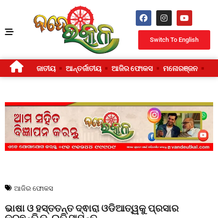
Switch To English
ଜାତୀୟ
ଆନ୍ତର୍ଜାତୀୟ
ଆଜିର ଫୋକସ
ମନୋରଞ୍ଜନ
ଜୀ
ଆଜିର ଫୋକସ
ଭାଷା ଓ ହସ୍ତତନ୍ତ ଦ୍ଵାରା ଓଡିଆତ୍ୱକୁ ପ୍ରସାର
କରୁଛନ୍ତି ଡ. ଇତି ସାମନ୍ତ