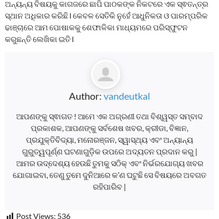
ଅନ୍ୟନ୍ୟ ବିଷୟକୁ କାଗଜରେ ଛାପି ପାଠକଙ୍କ ନିକଟରେ ଏକ ସ୍ଵତନ୍ତ୍ର
ସ୍ଥାନ ଅଧିକାର କରିଛି l କେବଳ ସେତିକି ନୁହେଁ ଆଧୁନିକତା ଓ ପାରମ୍ପରିକ
ଢାଞ୍ଚାରେ ଆମ ପୋଷାକକୁ ଶେଫାଳିକା ମାଧ୍ୟମରେ ପରିସ୍ଫୁଟନ
କରୁଛନ୍ତି ଲେଖିକା ଇତି l
Author:
vandeutkal
ଆପଣଙ୍କୁ ସ୍ଵାଗତ ! ଆମେ ଏକ ଅଗ୍ରଣୀ ତଥା ବିଶ୍ୱସ୍ତ ସମ୍ବାଦ
ପ୍ରକାଶକ, ଆପଣଙ୍କୁ ସର୍ବଶେଷ ଖବର, କ୍ରୀଡା, ବିଜ୍ଞାନ,
ପ୍ରଯୁକ୍ତିବିଦ୍ୟା, ମନୋରଞ୍ଜନ, ସ୍ୱାସ୍ଥ୍ୟ ଏବଂ ଅନ୍ୟାନ୍ୟ
ଗୁରୁତ୍ୱପୂର୍ଣ୍ଣ ଘଟଣାଗୁଡ଼ିକ ଉପରେ ଅଦ୍ୟତନ ପ୍ରଦାନ କରୁ |
ଆମର ଉଦ୍ଦେଶ୍ୟ ହେଉଛି ତୁମକୁ ସଠିକ୍ ଏବଂ ନିର୍ଭରଯୋଗ୍ୟ ଖବର
ଯୋଗାଇବା, ତେଣୁ ତୁମେ ଦୁନିଆରେ କ’ଣ ଘଟୁଛି ସେ ବିଷୟରେ ଅବଗତ
ରହିପାରିବ |
Post Views:
536