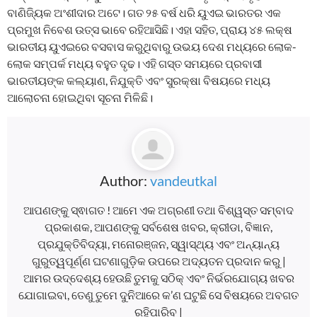
ବାଣିଜ୍ୟିକ ଅଂଶୀଦାର ଅଟେ। ଗତ ୨୫ ବର୍ଷ ଧରି ୟୁଏଇ ଭାରତର ଏକ
ପ୍ରମୁଖ ନିବେଶ ଉତ୍ସ ଭାବେ ରହିଆସିଛି। ଏହା ସହିତ, ପ୍ରାୟ ୪୫ ଲକ୍ଷ
ଭାରତୀୟ ୟୁଏଇରେ ବସବାସ କରୁଥିବାରୁ ଉଭୟ ଦେଶ ମଧ୍ୟରେ ଲୋକ-
ଲୋକ ସମ୍ପର୍କ ମଧ୍ୟ ବହୁତ ଦୃଢ। ଏହି ଗସ୍ତ ସମୟରେ ପ୍ରବାସୀ
ଭାରତୀୟଙ୍କ କଲ୍ୟାଣ, ନିଯୁକ୍ତି ଏବଂ ସୁରକ୍ଷା ବିଷୟରେ ମଧ୍ୟ
ଆଲୋଚନା ହୋଇଥିବା ସୂଚନା ମିଳିଛି।
Author:
vandeutkal
ଆପଣଙ୍କୁ ସ୍ଵାଗତ ! ଆମେ ଏକ ଅଗ୍ରଣୀ ତଥା ବିଶ୍ୱସ୍ତ ସମ୍ବାଦ
ପ୍ରକାଶକ, ଆପଣଙ୍କୁ ସର୍ବଶେଷ ଖବର, କ୍ରୀଡା, ବିଜ୍ଞାନ,
ପ୍ରଯୁକ୍ତିବିଦ୍ୟା, ମନୋରଞ୍ଜନ, ସ୍ୱାସ୍ଥ୍ୟ ଏବଂ ଅନ୍ୟାନ୍ୟ
ଗୁରୁତ୍ୱପୂର୍ଣ୍ଣ ଘଟଣାଗୁଡ଼ିକ ଉପରେ ଅଦ୍ୟତନ ପ୍ରଦାନ କରୁ |
ଆମର ଉଦ୍ଦେଶ୍ୟ ହେଉଛି ତୁମକୁ ସଠିକ୍ ଏବଂ ନିର୍ଭରଯୋଗ୍ୟ ଖବର
ଯୋଗାଇବା, ତେଣୁ ତୁମେ ଦୁନିଆରେ କ’ଣ ଘଟୁଛି ସେ ବିଷୟରେ ଅବଗତ
ରହିପାରିବ |