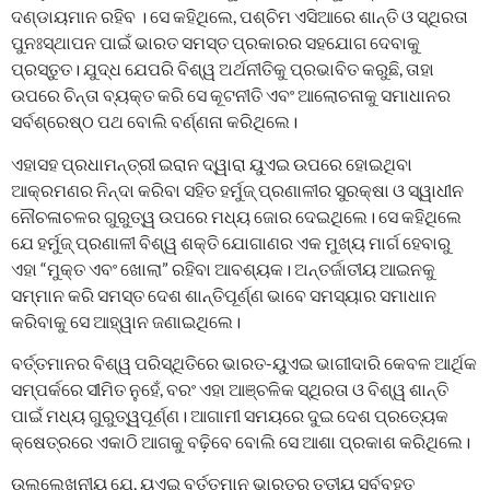
ଦଣ୍ଡାୟମାନ ରହିବ । ସେ କହିଥିଲେ, ପଶ୍ଚିମ ଏସିଆରେ ଶାନ୍ତି ଓ ସ୍ଥିରତା
ପୁନଃସ୍ଥାପନ ପାଇଁ ଭାରତ ସମସ୍ତ ପ୍ରକାରର ସହଯୋଗ ଦେବାକୁ
ପ୍ରସ୍ତୁତ। ଯୁଦ୍ଧ ଯେପରି ବିଶ୍ୱ ଅର୍ଥନୀତିକୁ ପ୍ରଭାବିତ କରୁଛି, ତାହା
ଉପରେ ଚିନ୍ତା ବ୍ୟକ୍ତ କରି ସେ କୂଟନୀତି ଏବଂ ଆଲୋଚନାକୁ ସମାଧାନର
ସର୍ବଶ୍ରେଷ୍ଠ ପଥ ବୋଲି ବର୍ଣ୍ଣନା କରିଥିଲେ।
ଏହାସହ ପ୍ରଧାମନ୍ତ୍ରୀ ଇରାନ ଦ୍ୱାରା ୟୁଏଇ ଉପରେ ହୋଇଥିବା
ଆକ୍ରମଣର ନିନ୍ଦା କରିବା ସହିତ ହର୍ମୁଜ୍ ପ୍ରଣାଳୀର ସୁରକ୍ଷା ଓ ସ୍ୱାଧୀନ
ନୌଚଳାଚଳର ଗୁରୁତ୍ୱ ଉପରେ ମଧ୍ୟ ଜୋର ଦେଇଥିଲେ। ସେ କହିଥିଲେ
ଯେ ହର୍ମୁଜ୍ ପ୍ରଣାଳୀ ବିଶ୍ୱ ଶକ୍ତି ଯୋଗାଣର ଏକ ମୁଖ୍ୟ ମାର୍ଗ ହେବାରୁ
ଏହା “ମୁକ୍ତ ଏବଂ ଖୋଲା” ରହିବା ଆବଶ୍ୟକ। ଅନ୍ତର୍ଜାତୀୟ ଆଇନକୁ
ସମ୍ମାନ କରି ସମସ୍ତ ଦେଶ ଶାନ୍ତିପୂର୍ଣ୍ଣ ଭାବେ ସମସ୍ୟାର ସମାଧାନ
କରିବାକୁ ସେ ଆହ୍ୱାନ ଜଣାଇଥିଲେ।
ବର୍ତ୍ତମାନର ବିଶ୍ୱ ପରିସ୍ଥିତିରେ ଭାରତ-ୟୁଏଇ ଭାଗୀଦାରି କେବଳ ଆର୍ଥିକ
ସମ୍ପର୍କରେ ସୀମିତ ନୁହେଁ, ବରଂ ଏହା ଆଞ୍ଚଳିକ ସ୍ଥିରତା ଓ ବିଶ୍ୱ ଶାନ୍ତି
ପାଇଁ ମଧ୍ୟ ଗୁରୁତ୍ୱପୂର୍ଣ୍ଣ। ଆଗାମୀ ସମୟରେ ଦୁଇ ଦେଶ ପ୍ରତ୍ୟେକ
କ୍ଷେତ୍ରରେ ଏକାଠି ଆଗକୁ ବଢ଼ିବେ ବୋଲି ସେ ଆଶା ପ୍ରକାଶ କରିଥିଲେ।
ଉଲ୍ଲେଖନୀୟ ଯେ, ୟୁଏଇ ବର୍ତ୍ତମାନ ଭାରତର ତୃତୀୟ ସର୍ବବୃହତ