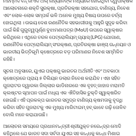
ମହମ୍ମଦ ବିନ୍ ଜାଏଦ ଅଲ୍ ନାହ୍ୟାନଙ୍କ ମଧ୍ୟରେ ହୋଇଥିବା ଦ୍ୱିପାକ୍ଷିକ
ଆଲୋଚନାରେ ଶକ୍ତି ସୁରକ୍ଷା, ପ୍ରତିରକ୍ଷା ସହଯୋଗ, ବାଣିଜ୍ୟ, ନିବେଶ
ଏବଂ ଲୋକ-ଲୋକ ସମ୍ପର୍କ ଭଳି ଅନେକ ମୁଖ୍ୟ ବିଷୟ ଉପରେ ଚର୍ଚ୍ଚା
ହୋଇଥିଲା । ଉଭୟ ଦେଶ ରଣନୈତିକ ସହଭାଗୀତାକୁ ଆହୁରି ସୁଦୃଢ କରିବା
ପାଇଁ କିଛି ଗୁରୁତ୍ୱପୂର୍ଣ୍ଣ ବୁଝାମଣାପତ୍ର (MoU) ଉପରେ ସ୍ୱାକ୍ଷର
କରିଥିଲେ। ଏଥିରେ ତରଳ ପେଟ୍ରୋଲିୟମ୍ ଗ୍ୟାସ୍ (LPG) ଯୋଗାଣ,
ରଣନୈତିକ ପେଟ୍ରୋଲିୟମ୍ ସଂରକ୍ଷଣ, ପ୍ରତିରକ୍ଷା ଢାଞ୍ଚା ଉନ୍ନୟନ ଓ
ଭାରତୀୟ ଭିତ୍ତିଭୂମି କ୍ଷେତ୍ରରେ ବଡ଼ ପରିମାଣର ନିବେଶ ସମ୍ମିଳିତ
ରହିଛି।
ସୂଚନା ଅନୁସାରେ, ୟୁଏଇ ପକ୍ଷରୁ ଭାରତର ଅର୍ଥନୀତି ଏବଂ ଅବକାଠା
କ୍ଷେତ୍ରରେ ପ୍ରାୟ ୫ ବିଲିୟନ ଡଲାର ନିବେଶ କରାଯିବ। ଏହା ସହିତ
ଗୁଜରାଟର ଦ୍ୱାରକା ଜିଲ୍ଲାର ଭାଡିନାରରେ ଏକ ବୃହତ୍ ଜାହାଜ ମରାମତି
କ୍ଲଷ୍ଟର ସ୍ଥାପନ ପାଇଁ ମଧ୍ୟ ଏକ ଐତିହାସିକ ଚୁକ୍ତି ସ୍ୱାକ୍ଷରିତ
ହୋଇଛି। ଏହି ପ୍ରକଳ୍ପ ଭାରତର ସମୁଦ୍ର ବାଣିଜ୍ୟ କ୍ଷମତାକୁ ବୃଦ୍ଧି
କରିବା ସହିତ ଗୁଜରାଟକୁ ଏକ ମୁଖ୍ୟ ମାରିଟାଇମ୍ ହବ୍ ଭାବେ ଗଢ଼ି ତୋଳିବ
ବୋଲି ମନେ କରାଯାଉଛି।
ଆଲୋଚନା ସମୟରେ ପ୍ରଧାନମନ୍ତ୍ରୀ ଶ୍ରୀଯୁକ୍ତ ନରେନ୍ଦ୍ର ମୋଦି
କହିଥିଲେ ଯେ ଭାରତ ସଦା ସର୍ବଦା ୟୁଏଇ ସହ କାନ୍ଧକୁ କାନ୍ଧ ମିଶାଇ