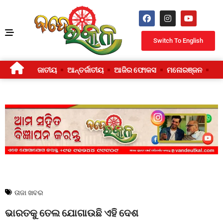
Switch To English
ଜାତୀୟ
ଆନ୍ତର୍ଜାତୀୟ
ଆଜିର ଫୋକସ
ମନୋରଞ୍ଜନ
ଜୀ
ତାଜା ଖବର
ଭାରତକୁ ତେଲ ଯୋଗାଉଛି ଏହି ଦେଶ