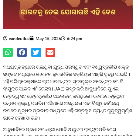
vandeutkal
May 15, 2026
6:24 pm
ମଧ୍ୟପ୍ରାଚ୍ୟରେ ଚାଲିଥିବା ଯୁଦ୍ଧ ପରିସ୍ଥିତି ଏବଂ ବିଶ୍ୱସ୍ତରୀୟ ଶକ୍ତି
ସଙ୍କଟ ମଧ୍ୟରେ ଭାରତର କୂଟନୈତିକ ସକ୍ରିୟତା ଆହୁରି ବୃଦ୍ଧି ପାଇଛି ।
ଏହି ପରିପ୍ରେକ୍ଷୀରେ ପ୍ରଧାନମନ୍ତ୍ରୀ ଶ୍ରୀଯୁକ୍ତ ନରେନ୍ଦ୍ର ମୋଦି
ସଂଯୁକ୍ତ ଆରବ ଏମିରେଟ୍ସ (UAE) ଗସ୍ତ କରି ଆବୁଧାବିରେ ୟୁଏଇ
ନେତୃତ୍ୱ ସହ ଉଚ୍ଚସ୍ତରୀୟ ଆଲୋଚନା କରିଥିଲେ। ଦେଶରେ ବଢୁଥିବା
ଇନ୍ଧନ ମୂଲ୍ୟ, ପଶ୍ଚିମ ଏସିଆରେ ଅସ୍ଥିରତା ଏବଂ ବିଶ୍ୱ ବାଣିଜ୍ୟ
ଉପରେ ଯୁଦ୍ଧର ପ୍ରଭାବ ମଧ୍ୟରେ ଏହି ଗସ୍ତକୁ ଅତ୍ୟନ୍ତ ଗୁରୁତ୍ୱପୂର୍ଣ୍ଣ
ଭାବେ ଦେଖାଯାଉଛି।
ଆବୁଧାବିରେ ପ୍ରଧାନମନ୍ତ୍ରୀ ମୋଦି ଓ ୟୁଏଇ ରାଷ୍ଟ୍ରପତି ଶେଖ୍