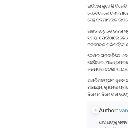
ଇତିହାସ କୁହେ କି ବି
ସେତେବେଳେ ଲୋକମାନେ ପ
ସେହି ଦଳମାନଙ୍କ ଉପରେ 
ଗଣତନ୍ତ୍ରରେ ଜନତା ସବୁବ
ସମୟ, ଯେଉଁଠାରେ ଭୋଟର
ଜନସେବକ ପରିବର୍ତ୍ତେ 
ଦେଶର ରାଜନୀତିରେ ଏଭଳ
କେସିଆର, ଆନ୍ଧ୍ରପ୍ର
ଜନମତର ଝଟକା ଖାଇଛନ୍ତ
ପଶ୍ଚିମବଙ୍ଗର ନୂତନ ରା
ମାଧ୍ୟମ, କ୍ଷମତା ପ୍ରଦ
ଦିନେ ନା ଦିନେ ତାହା ଭାଙ
Author:
van
ଆପଣଙ୍କୁ ସ୍ଵାଗ