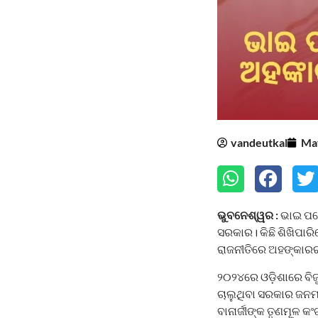
vandeutkal
May
ଭୁବନେଶ୍ୱର :
ଭାଇ ପରେ
ସରକାର। କିଛି ଶିଖିପାର
ରାଜନୀତିରେ ଅହଙ୍କାରର 
୨୦୨୪ରେ ଓଡ଼ିଶାରେ ବିଜ
ଚାଲୁଥିବା ସରକାର ଜନମ
ବାନାର୍ଜୀଙ୍କ ତୃଣମୂଳ କ