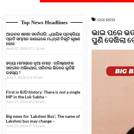
ତାଜା ଖବର
Top News Headlines
ଭାଇ ପରେ ଭଉଣୀ
ଆଇନର ଶାସନ ସର୍ବୋପରି: ନ୍ୟାୟିକ ପ୍ରକ୍ରିୟା
ପୁଣି ଦେଖିଲା 
ପ୍ରତି ସମ୍ମାନ ଜଣାଇଲେ ମନ୍ତ୍ରୀ ବିଭୂତି ଭୂଷଣ
ଜେନା
June 22, 2026
1:16 am
ହତ୍ୟା ମାମଲାରେ ନୂଆ ମୋଡ଼ : ତ୍ରିଷ୍ଣାଙ୍କ
ସଙ୍ଗୀନ ଅଭିଯୋଗ, ପରିବାର ଭିତରେ ଲୁଚିଛି
ରହସ୍ୟ ?
June 5, 2026
6:35 pm
First in BJD history; There is not a single
MP in the Lok Sabha –
June 25, 2024
3:42 pm
Big news for ‘Lakshmi Bus’; The name of
Lakshmi bus may change –
June 25, 2024
3:42 pm