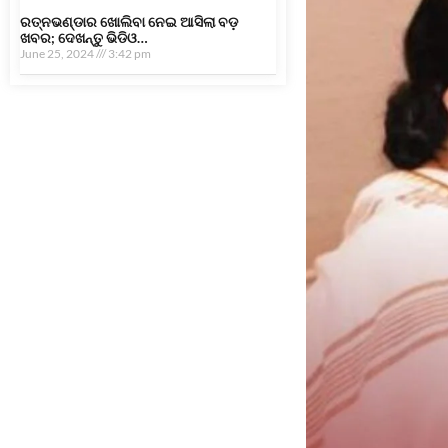
ରତ୍ନଭଣ୍ଡାର ଖୋଲିବା ନେଇ ଆସିଲା ବଡ଼
ଖବର; ଦେଖନ୍ତୁ ଭିଡିଓ…
June 25, 2024
3:42 pm