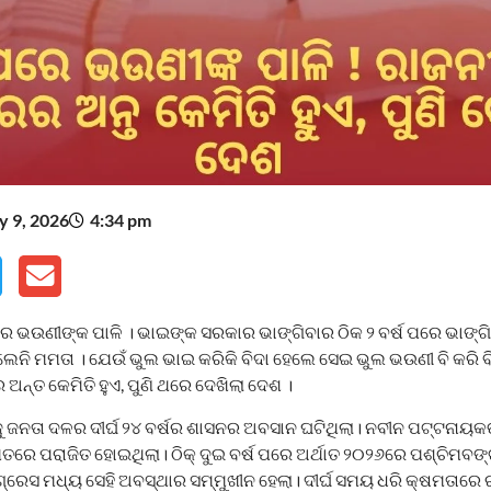
 9, 2026
4:34 pm
 ଭଉଣୀଙ୍କ ପାଳି । ଭାଇଙ୍କ ସରକାର ଭାଙ୍ଗିବାର ଠିକ ୨ ବର୍ଷ ପରେ ଭାଙ୍
ିଲେନି ମମତା । ଯେଉଁ ଭୁଲ ଭାଇ କରିକି ବିଦା ହେଲେ ସେଇ ଭୁଲ ଭଉଣୀ ବି କରି
ଅନ୍ତ କେମିତି ହୁଏ, ପୁଣି ଥରେ ଦେଖିଲା ଦେଶ ।
ୁ ଜନତା ଦଳର ଦୀର୍ଘ ୨୪ ବର୍ଷର ଶାସନର ଅବସାନ ଘଟିଥିଲା। ନବୀନ ପଟ୍ଟନାୟକ
ତରେ ପରାଜିତ ହୋଇଥିଲା। ଠିକ୍ ଦୁଇ ବର୍ଷ ପରେ ଅର୍ଥାତ ୨୦୨୬ରେ ପଶ୍ଚିମବ
ଂଗ୍ରେସ ମଧ୍ୟ ସେହି ଅବସ୍ଥାର ସମ୍ମୁଖୀନ ହେଲା। ଦୀର୍ଘ ସମୟ ଧରି କ୍ଷମତାରେ ର