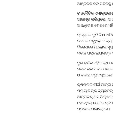
ଆଞ୍ଚଳିକ ଦଳ ପତନକୁ ନେ
ରାଜନୈତିକ ସମୀକ୍ଷକମ
ଆରମ୍ଭ କରିଥିଲେ। ଅହଙ
ଅସନ୍ତୋଷ ଶେଷରେ ଏହି 
ରାଜ୍ୟରେ ଦୁର୍ନୀତି ଓ ଅ
ଉପରେ ବଢୁଥିବା ଅତ୍ୟ
ବିରୋଧରେ ମାହୋଲ ସୃଷ୍ଟ
ନବୀନ ପଟ୍ଟନାୟକଙ୍କ ସ
ଦୁଇ ବର୍ଷର ଏହି ଅବଧି 
ସରକାରର ପତନ ପଛରେ ଥି
ଓ ଦଳୀୟ ବ୍ୟବସ୍ଥାରେ ପ
କ୍ଷମତାର ଦୀର୍ଘ ଯାତ୍ରା
ପ୍ରାୟ ତାଙ୍କ ବ୍ୟକ୍ତି
ଆତ୍ମବିଶ୍ୱାସ ଓ କ୍ଷମତ
ହୋଇଥିଲା ଯେ, “ପଶ୍ଚି
ପ୍ରଭାବ ପକାଇଥିଲା।