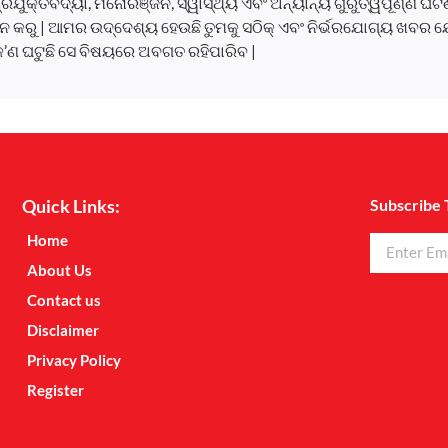
, ପ୍ରଯୁକ୍ତିବିଦ୍ୟା, ମନୋରଞ୍ଜନ, ସ୍ୱାସ୍ଥ୍ୟ ଏବଂ ଅନ୍ୟାନ୍ୟ ଗୁରୁତ୍ୱପୂର୍ଣ୍ଣ 
 କରୁ | ଆମର ଉଦ୍ଦେଶ୍ୟ ହେଉଛି ତୁମକୁ ସଠିକ୍ ଏବଂ ନିର୍ଭରଯୋଗ୍ୟ ଖବର ଯ
କ’ଣ ଘଟୁଛି ସେ ବିଷୟରେ ଅବଗତ ରହିପାରିବ |
Quick Links:
Subscribe 
Home
About Us
Contact us
Disclaimer
Privacy Policy
Register