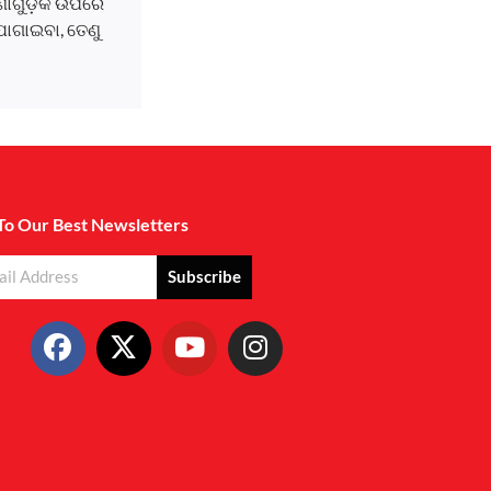
ଘଟଣାଗୁଡ଼ିକ ଉପରେ
ୋଗାଇବା, ତେଣୁ
To Our Best Newsletters
Subscribe