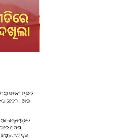
ଗିଗଲା ଭଉଣୀଙ୍କର
 ବିଦା ହେଲେ। ଆଉ
ଙ୍କ ନେତୃତ୍ୱରେ
ଙ୍ଗରେ ମମତା
ହିଥିବା ଏହି ଦୁଇ