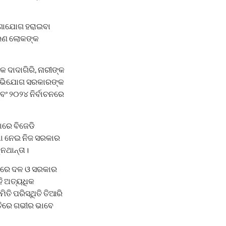
ୋଗାଯୋଗ ହରାଇବା
ାରଣ ଲୋକଙ୍କ
କ ଦାଦାଗିରି, ନାରୀଙ୍କ
 ଅଭିଯୋଗ ସରକାରଙ୍କ
ବଂ ୨୦୨୪ ନିର୍ବାଚନରେ
ାରେ ବିଜେଡି
ଷା ନେଇ ନିଜ ସରକାର
ନଥାନ୍ତା।
ଉଁଠାରେ ଦଳ ଓ ସରକାର
ହି ଅତ୍ୟଧିକ
ି ପରିସ୍ଥିତି ତିଆରି
ତିରେ ଗଭୀର ଭାବେ