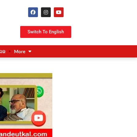
Switch To English
ଗଜ
More