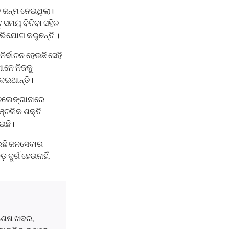
 ଜନ୍ମ ନେଇଥିଲା।
 ସମୟ ବିତିବା ସହିତ
ଭିଯୋଗ କରୁଛନ୍ତି ।
ିର୍ବାଚନ ହେଉଛି ସେହି
ାନେ ନିଜକୁ
େଇଥାନ୍ତି।
ତେଲେଙ୍ଗାନାରେ
୍ଚଳିକ ଶକ୍ତି
ଇଛି।
େଉଛି ଜନସେବାର
ୁର୍ଗ ହେଉନାହିଁ,
ବଶେଷ ଖବର,