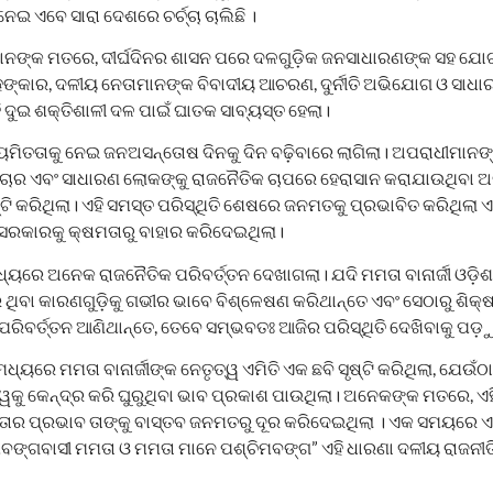
ଇ ଏବେ ସାରା ଦେଶରେ ଚର୍ଚ୍ଚା ଚାଲିଛି ।
ାନଙ୍କ ମତରେ, ଦୀର୍ଘଦିନର ଶାସନ ପରେ ଦଳଗୁଡ଼ିକ ଜନସାଧାରଣଙ୍କ ସହ ଯ
୍କାର, ଦଳୀୟ ନେତାମାନଙ୍କ ବିବାଦୀୟ ଆଚରଣ, ଦୁର୍ନୀତି ଅଭିଯୋଗ ଓ ସାଧ
ଦୁଇ ଶକ୍ତିଶାଳୀ ଦଳ ପାଇଁ ଘାତକ ସାବ୍ୟସ୍ତ ହେଲା।
ନିୟମିତତାକୁ ନେଇ ଜନଅସନ୍ତୋଷ ଦିନକୁ ଦିନ ବଢ଼ିବାରେ ଲାଗିଲା। ଅପରାଧୀମାନଙ୍
ାଚାର ଏବଂ ସାଧାରଣ ଲୋକଙ୍କୁ ରାଜନୈତିକ ଚାପରେ ହେରାସାନ କରାଯାଉଥିବା
ି କରିଥିଲା। ଏହି ସମସ୍ତ ପରିସ୍ଥିତି ଶେଷରେ ଜନମତକୁ ପ୍ରଭାବିତ କରିଥିଲା ଏ
ରକାରକୁ କ୍ଷମତାରୁ ବାହାର କରିଦେଇଥିଲା।
ମଧ୍ୟରେ ଅନେକ ରାଜନୈତିକ ପରିବର୍ତ୍ତନ ଦେଖାଗଲା। ଯଦି ମମତା ବାନାର୍ଜୀ ଓଡ଼ିଶ
ବା କାରଣଗୁଡ଼ିକୁ ଗଭୀର ଭାବେ ବିଶ୍ଳେଷଣ କରିଥାନ୍ତେ ଏବଂ ସେଠାରୁ ଶିକ୍
ରିବର୍ତ୍ତନ ଆଣିଥାନ୍ତେ, ତେବେ ସମ୍ଭବତଃ ଆଜିର ପରିସ୍ଥିତି ଦେଖିବାକୁ ପଡ଼ୁ
 ମଧ୍ୟରେ ମମତା ବାନାର୍ଜୀଙ୍କ ନେତୃତ୍ୱ ଏମିତି ଏକ ଛବି ସୃଷ୍ଟି କରିଥିଲା, ଯେ
ତ୍ୱକୁ କେନ୍ଦ୍ର କରି ଘୁରୁଥିବା ଭାବ ପ୍ରକାଶ ପାଉଥିଲା। ଅନେକଙ୍କ ମତରେ, ଏ
ାର ପ୍ରଭାବ ତାଙ୍କୁ ବାସ୍ତବ ଜନମତରୁ ଦୂର କରିଦେଇଥିଲା । ଏକ ସମୟରେ ଏମିତ
ମବଙ୍ଗବାସୀ ମମତା ଓ ମମତା ମାନେ ପଶ୍ଚିମବଙ୍ଗ” ଏହି ଧାରଣା ଦଳୀୟ ରାଜନୀ