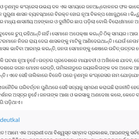
ଜେଡି ଓ ତୃଣମୂଳ କଂଗ୍ରେସ ଉଭୟ ଦଳ ଏକ ସମୟରେ ଜନଆନ୍ଦୋଳନର ଫଳ ଭାବେ
ୁରୁଣା ଶାସନ ବ୍ୟବସ୍ଥାରେ ବିରକ୍ତ ହୋଇ ନୂଆ ବିକଳ୍ପ ଖୋଜୁଥିଲେ। କିନ୍ତୁ
ମଧ୍ୟ ଶାସନୀୟ ଅହଙ୍କାର ଓ ଦୁର୍ନୀତିର ଛାପ ପଡ଼ିଲା ବୋଲି ବିରୋଧୀମାନେ ଅ
େଳେ ଚୁପ୍ ରହିଥାନ୍ତି ନାହିଁ। ସେମାନେ ଅପେକ୍ଷା କରନ୍ତି ଠିକ୍ ସମୟର। ଆଉ ନ
ମାନେ ନିଜର ରାୟ ଦେଇ ଶାସକଙ୍କୁ ମାଟିକୁ ଆଣିଦେଇଥାନ୍ତି। ଯେଉଁ ନେତାମ
ଶାସକ ଭାବିବା ଆରମ୍ଭ କରନ୍ତି, ଜନତା ସେମାନଙ୍କୁ ଶେଷରେ ଉଚିତ୍ ଉତ୍ତର ଦ
ି ଘଟଣା ନୂଆ ନୁହେଁ। ଉତ୍ତର ପ୍ରଦେଶରେ ମାୟାବତୀ ଓ ଅଖିଳେଶ ଯାଦବ, 
ଦେଶରେ ଜଗନ ମୋହନ ରେଡ୍ଡି, ତାମିଲନାଡୁରେ ଜୟଲଳିତାଙ୍କ ଦଳ ଅନେକ ଆଞ
ି। ଏବେ ସେହି ତାଲିକାରେ ବିଜେଡି ପରେ ତୃଣମୂଳ କଂଗ୍ରେସର ନାମ ଯୋଡ଼ାଯା
ଜନୈତିକ ପରିବର୍ତ୍ତନ ପୁଣିଥରେ ସେହି ସତ୍ୟକୁ ସ୍ମରଣ କରାଇଛି ରାଜନୀତି ହ
ର୍ଶନର ଅସ୍ତ୍ର ନୁହେଁ। ଜନତାଙ୍କ ଆଶା ଓ ଭରସାକୁ ଅଣଦେଖା କଲେ, କେତେ ବଡ଼ ଦ
୍ଗି ପଡ଼ିଥାଏ।
deutkal
ତ ! ଆମେ ଏକ ଅଗ୍ରଣୀ ତଥା ବିଶ୍ୱସ୍ତ ସମ୍ବାଦ ପ୍ରକାଶକ, ଆପଣଙ୍କୁ ସର୍