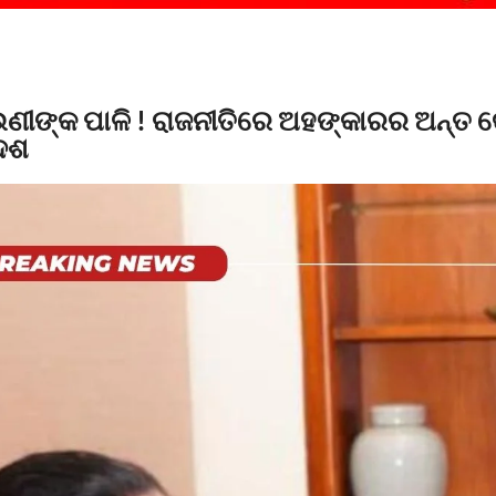
ଙ୍କ ପାଳି ! ରାଜନୀତିରେ ଅହଙ୍କାରର ଅନ୍ତ କେ
ଦେଶ