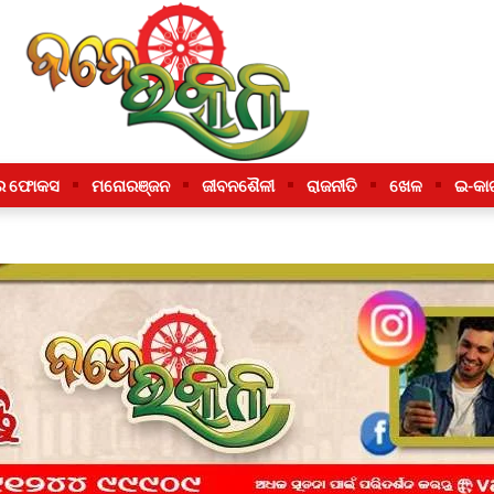
ର ଫୋକସ
ମନୋରଞ୍ଜନ
ଜୀବନଶୈଳୀ
ରାଜନୀତି
ଖେଳ
ଇ-କା