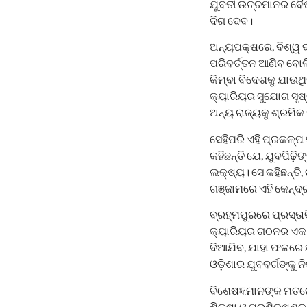
ଯୁବତୀ ଉଚ୍ଚମାନର ବୈଷ
ଦିଗ ଦେବ।
ଅନ୍ୟପକ୍ଷରେ, ବିଶ୍ୱ ଦ
ପରିବର୍ତ୍ତନ ଆଣିବ ବୋଲ
କିମ୍ବା ବିଦେଶକୁ ଯାଉଥ
କ୍ୟାରିୟର ସୁଯୋଗ ସୃଷ୍ଟ
ଅନ୍ୟ ରାଜ୍ୟକୁ ଶ୍ରମିକ
ସେହିପରି ଏହି ପ୍ରକଳ୍ପ 
କହିଛନ୍ତି ଯେ, ଯୁବପିଢ
ଲକ୍ଷ୍ୟ। ସେ କହିଛନ୍ତି
ଗଞ୍ଜାମରେ ଏହି କେନ୍ଦ୍ର
ବ୍ରହ୍ମପୁରରେ ପ୍ରସ୍ତାବ
କ୍ୟାରିୟର ଗଠନର ଏକ ନ
ଦିଆଯିବ, ଯାହା ଫଳରେ 
ଓଡ଼ିଶାର ଯୁବବର୍ଗଙ୍କୁ
ବିଶେଷଜ୍ଞମାନଙ୍କ ମତରେ
ଶିକ୍ଷା ଓ ପ୍ରଶିକ୍ଷଣକୁ