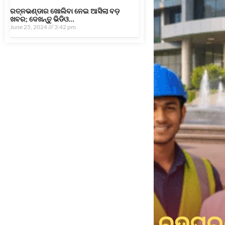
ରତ୍ନଭଣ୍ଡାର ଖୋଲିବା ନେଇ ଆସିଲା ବଡ଼
ଖବର; ଦେଖନ୍ତୁ ଭିଡିଓ…
June 25, 2024
3:42 pm