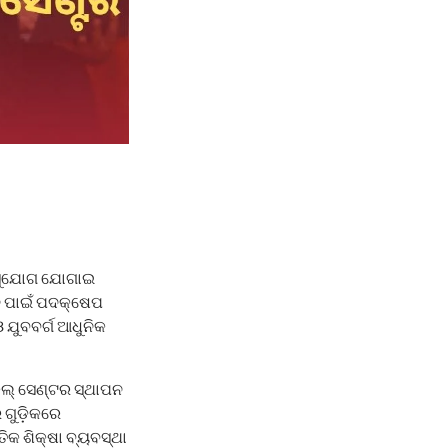
ତି ସୁଯୋଗ ଯୋଗାଇ
ନ ପାଇଁ ପଦକ୍ଷେପ
 ଯୁବବର୍ଗ ଆଧୁନିକ
ିଲ୍ ସେଣ୍ଟର ସ୍ଥାପନ
 ଗୁଡ଼ିକରେ
ିକ ଶିକ୍ଷା ବ୍ୟବସ୍ଥା