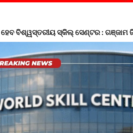
ହେବ ବିଶ୍ୱସ୍ତରୀୟ ସ୍କିଲ୍ ସେଣ୍ଟର : ଗଞ୍ଜାମ 