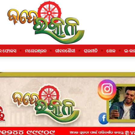
ର ଫୋକସ
ମନୋରଞ୍ଜନ
ଜୀବନଶୈଳୀ
ରାଜନୀତି
ଖେଳ
ଇ-କା