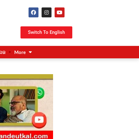
Switch To English
ଗଜ
More