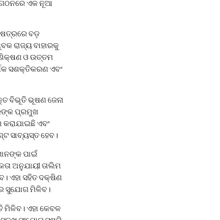
ର ଗଠନରେ ଏକ ନୂଆ
୍ଷେତ୍ରରେ ବଡ଼
ୁବକ ରାଜ୍ୟ ବାହାରକୁ
ରଶିକ୍ଷଣ ଓ ଉତ୍ତମ
ର୍ଥିକ ସଶକ୍ତିକରଣ ଏବଂ
୍ତ ବିଭୂତି ଭୂଷଣ ଜେନା
ରଙ୍କ ପ୍ରମୁଖ
ା କରାଯାଇଛି ଏବଂ
ଣ୍ଟ ସାବ୍ୟସ୍ତ ହେବ।
ମାନଙ୍କ ପାଇଁ
କତା ଅନୁଯାୟୀ ତାଲିମ
। ଏହା ସହିତ ଦକ୍ଷିଣ
ାର ସୁଯୋଗ ମିଳିବ।
ତି ମିଳିବ। ଏହା କେବଳ
ିଧାସଳଖ ସଂଯୋଗ ସୃଷ୍ଟି