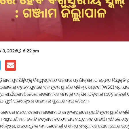
y 3, 2026
6:22 pm
଼ିଶାର ଯୁବପିଢ଼ିଙ୍କୁ ବିଶ୍ୱସ୍ତରୀୟ ଦକ୍ଷତା ପ୍ରଶିକ୍ଷଣ ଓ ଉନ୍ନତ ନିଯୁକ୍
ୟସରକାର ବ୍ରହ୍ମପୁରରେ ଏକ ନୂତନ ୱାର୍ଲ୍ଡ ସ୍କିଲ୍ ସେଣ୍ଟର (WSC) ସ୍ଥାପ
ପ କାର୍ଯ୍ୟକାରୀ ହେଲେ ଗଞ୍ଜାମ ସହ ସମଗ୍ର ଦକ୍ଷିଣ ଓଡ଼ିଶାର ଛାତ୍ରଛାତ୍ରୀ ଓ
ଳ୍ପ-ମୁଖୀ ପ୍ରଶିକ୍ଷଣ ପାଇବାର ସୁଯୋଗ ଲାଭ କରିବେ।
 ବଜେଟରେ ରାଜ୍ୟ ସରକାର ଗଞ୍ଜାମ ଓ ସମ୍ବଲପୁରରେ ଦୁଇଟି ନୂତନ ୱାର୍ଲ୍ଡ ସ୍କ
। ଏଥିପାଇଁ ୨୭୮ କୋଟି ଟଙ୍କାର ବ୍ୟୟବରାଦ ମଧ୍ୟ କରାଯାଇଛି। ଏହି କେନ୍ଦ୍ର
ରଶିକ୍ଷଣ, ଅତ୍ୟାଧୁନିକ ଲାବରେଟୋରୀ ଓ ଶିଳ୍ପ ସଂସ୍ଥା ସହ ଯୋଗାଯୋଗ ଭିତ୍ତ