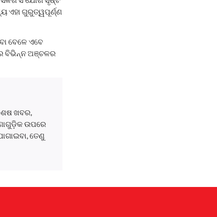
ଏହା ଗୁରୁତ୍ୱପୂର୍ଣ୍ଣ
ଥିବା ବେଳେ ଏବେ
ର ବିଭିନ୍ନ ଅଞ୍ଚଳର
ବଶେଷ ଖବର,
ଘଟଣାଗୁଡ଼ିକ ଉପରେ
ୋଗାଇବା, ତେଣୁ