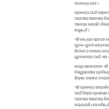
ଉପଲବ୍ଧ ହେବ।
ପ୍ରକଳ୍ପ ପାଇଁ ଗଞ୍ଜାମ
ଆଇଆଇଏସଇଆର୍ ନିକଟରେ ଥ
ଆରମ୍ଭ ହୋଇଛି। ଜିଲ୍ଲା
କରୁଛନ୍ତି।
ଏହି କେନ୍ଦ୍ର ସ୍ଥାପନ 
ଯୁବକ-ଯୁବତୀ ଉଚ୍ଚମାନର
ଭିତରେ ଓ ବାହାରେ ଉତ୍
ଯୁବମାନଙ୍କ ପାଇଁ ଏହା
ରାଜ୍ୟ ସରକାରଙ୍କ ଏହି 
ବିଶ୍ୱସ୍ତରୀୟ ପ୍ରତିଯୋଗ
ଶିକ୍ଷା, ଦକ୍ଷତା ଓ ର
ଏହି ପ୍ରକଳ୍ପ ସମ୍ପର୍କରେ
ପାଇଁ ଜିଲ୍ଲା ପ୍ରଶାସନ 
ଆଇଆଇଏସଇଆର୍ ନିକଟସ୍ଥ
କରାଯାଇଛି। ସେ କହିଛନ୍