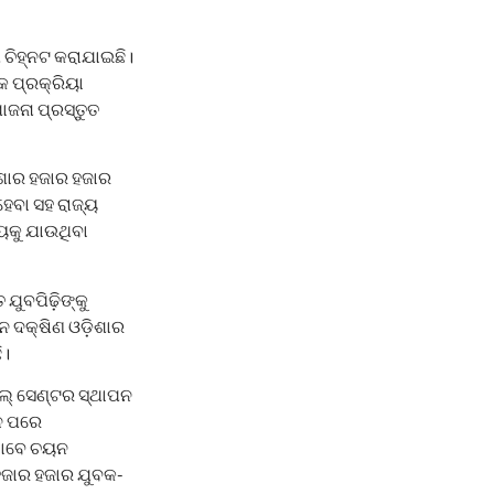
 ଚିହ୍ନଟ କରାଯାଇଛି।
କ ପ୍ରକ୍ରିୟା
ୋଜନା ପ୍ରସ୍ତୁତ
ିଶାର ହଜାର ହଜାର
େବା ସହ ରାଜ୍ୟ
ୟକୁ ଯାଉଥିବା
ଯୁବପିଢ଼ିଙ୍କୁ
ଠନ ଦକ୍ଷିଣ ଓଡ଼ିଶାର
ି।
୍କିଲ୍ ସେଣ୍ଟର ସ୍ଥାପନ
କନ ପରେ
ଭାବେ ଚୟନ
 ହଜାର ହଜାର ଯୁବକ-