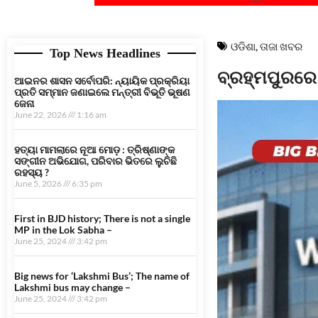
ଓଡିଶା
,
ତାଜା ଖବର
Top News Headlines
ବ୍ରହ୍ମପୁରରେ 
ଆଇନର ଶାସନ ସର୍ବୋପରି: ନ୍ୟାୟିକ ପ୍ରକ୍ରିୟା
ପ୍ରତି ସମ୍ମାନ ଜଣାଇଲେ ମନ୍ତ୍ରୀ ବିଭୂତି ଭୂଷଣ
ଜେନା
June 22, 2026
1:16 am
ହତ୍ୟା ମାମଲାରେ ନୂଆ ମୋଡ଼ : ତ୍ରିଷ୍ଣାଙ୍କ
ସଙ୍ଗୀନ ଅଭିଯୋଗ, ପରିବାର ଭିତରେ ଲୁଚିଛି
ରହସ୍ୟ ?
June 5, 2026
6:35 pm
First in BJD history; There is not a single
MP in the Lok Sabha –
June 25, 2024
3:42 pm
Big news for ‘Lakshmi Bus’; The name of
Lakshmi bus may change –
June 25, 2024
3:42 pm