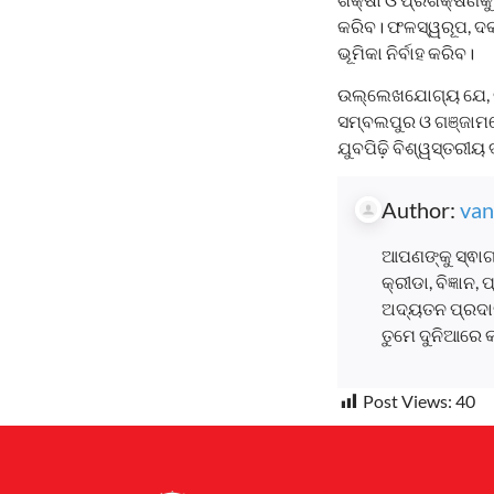
କରିବ। ଫଳସ୍ୱରୂପ, ଦକ୍ଷ
ଭୂମିକା ନିର୍ବାହ କରିବ।
ଉଲ୍ଲେଖଯୋଗ୍ୟ ଯେ, ଭୁବ
ସମ୍ବଲପୁର ଓ ଗଞ୍ଜାମର
ଯୁବପିଢ଼ି ବିଶ୍ୱସ୍ତରୀ
Author:
van
ଆପଣଙ୍କୁ ସ୍ଵାଗ
କ୍ରୀଡା, ବିଜ୍ଞାନ
ଅଦ୍ୟତନ ପ୍ରଦାନ
ତୁମେ ଦୁନିଆରେ 
Post Views:
40
Earnyatra