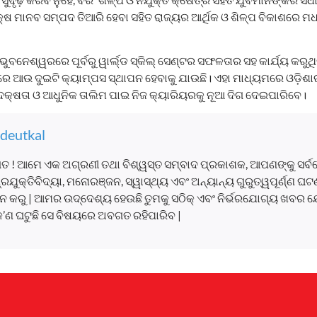
 ମାନବ ସମ୍ପଦ ତିଆରି ହେବା ସହିତ ରାଜ୍ୟର ଆର୍ଥିକ ଓ ଶିଳ୍ପ ବିକାଶରେ ମଧ୍ୟ 
ନେଶ୍ୱରରେ ପୂର୍ବରୁ ୱାର୍ଲ୍ଡ ସ୍କିଲ୍ ସେଣ୍ଟର ସଫଳତାର ସହ କାର୍ଯ୍ୟ କରୁ
େ ଆଉ ଦୁଇଟି କ୍ୟାମ୍ପସ ସ୍ଥାପନ ହେବାକୁ ଯାଉଛି। ଏହା ମାଧ୍ୟମରେ ଓଡ଼ିଶା
ୟ ଦକ୍ଷତା ଓ ଆଧୁନିକ ତାଲିମ ପାଇ ନିଜ କ୍ୟାରିୟରକୁ ନୂଆ ଦିଗ ଦେଇପାରିବେ।
deutkal
ତ ! ଆମେ ଏକ ଅଗ୍ରଣୀ ତଥା ବିଶ୍ୱସ୍ତ ସମ୍ବାଦ ପ୍ରକାଶକ, ଆପଣଙ୍କୁ ସର୍
, ପ୍ରଯୁକ୍ତିବିଦ୍ୟା, ମନୋରଞ୍ଜନ, ସ୍ୱାସ୍ଥ୍ୟ ଏବଂ ଅନ୍ୟାନ୍ୟ ଗୁରୁତ୍ୱପୂର୍ଣ୍ଣ 
 କରୁ | ଆମର ଉଦ୍ଦେଶ୍ୟ ହେଉଛି ତୁମକୁ ସଠିକ୍ ଏବଂ ନିର୍ଭରଯୋଗ୍ୟ ଖବର ଯ
କ’ଣ ଘଟୁଛି ସେ ବିଷୟରେ ଅବଗତ ରହିପାରିବ |