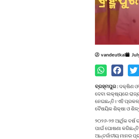
vandeutkal
Jul
ବ୍ରହ୍ମପୁର :
ଦକ୍ଷିଣ ଓଡ
ଦେବା ଲକ୍ଷ୍ୟରେ ରାଜ୍
ନେଇଛନ୍ତି। ଏହି ପ୍ରକଳ୍
ବୈଷୟିକ ଶିକ୍ଷା ଓ ଶି
୨୦୨୬-୨୭ ଆର୍ଥିକ ବର୍ଷ
ପାଇଁ ଘୋଷଣା କରିଛନ୍ତି
ଆନ୍ତର୍ଜାତୀୟ ମାନର ପ୍