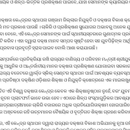
ୟିକ ଓ ଶିଳ୍ପ-ଭିତ୍ତିକ ପ୍ରଶିକ୍ଷଣ ପାଇବେ, ଯାହା ସେମାନଙ୍କ କ୍ୟାରିୟ
କ୍ଷତା କେନ୍ଦ୍ରର ସ୍ଥାପନା ଗଞ୍ଜାମ ଜିଲ୍ଲାର ନିଯୁକ୍ତି ଓ ଦକ୍ଷତା ବିକାଶ କ
ି ମତ ପ୍ରକାଶ ପାଉଛି । ଚାକିରି ଓ ପ୍ରଶିକ୍ଷଣ ସୁଯୋଗର ଅଭାବରୁ ଅନେକ ଯ
ିବା ବେଳେ, ଏହି କେନ୍ଦ୍ର ସେମାନଙ୍କ ପାଇଁ ସ୍ଥାନୀୟସ୍ତରରେ ଗୁଣାତ୍ମକ ପ୍
ି କରିବ। ଏହା ଦ୍ୱାରା ଦକ୍ଷ ମାନବ ସମ୍ପଦ ସୃଷ୍ଟି ହେବା ସହ ଯୁବପିଢ଼ିଙ୍କ ଆ
 ପ୍ରବାସ ପ୍ରବୃତ୍ତି ହ୍ରାସ ପାଇବ ବୋଲି ଆଶା କରାଯାଉଛି।
ସମ୍ପର୍କରେ ପ୍ରତିକ୍ରିୟା ରଖି ରାଜ୍ୟର ବାଣିଜ୍ୟ ଓ ପରିବହନ ମନ୍ତ୍ରୀ ଶ୍ରୀଯୁକ
଼ିଙ୍କୁ ଆଧୁନିକ ଓ ଆନ୍ତର୍ଜାତୀୟ ମାନର ଦକ୍ଷତା ପ୍ରଶିକ୍ଷଣ ଯୋଗାଇବା ସରକା
, ରାଜ୍ୟ ବଜେଟରେ ୱାର୍ଲ୍ଡ ସ୍କିଲ୍ ସେଣ୍ଟର ସ୍ଥାପନ ପାଇଁ ଆବଶ୍ୟକ ବ୍ୟବସ୍ଥ
 ପ୍ରତିଷ୍ଠା ଦକ୍ଷିଣ ଓଡ଼ିଶାର ଶିକ୍ଷା ଓ ନିଯୁକ୍ତି କ୍ଷେତ୍ରରେ ଏକ ମାଇଲଖୁ
ିତ ଏହି ବିଶ୍ୱ ଦକ୍ଷତା କେନ୍ଦ୍ର କେବଳ ଏକ ଶିକ୍ଷାନୁଷ୍ଠାନ ନୁହେଁ, ବରଂ ଯୁବ
ୂତନ ପ୍ଲାଟଫର୍ମ ଭାବେ ଉଭା ହେବ। ଏଠାରେ ଶିଳ୍ପ ସଂସ୍ଥାଗୁଡ଼ିକର ଆବଶ୍ୟ
ଛାତ୍ରଛାତ୍ରୀମାନେ ଚାକିରି ବଜାରରେ ଅଧିକ ପ୍ରତିଯୋଗିତାକ୍ଷମ ହୋଇପାରିବେ
 ନିଜ ଅଞ୍ଚଳରେ ରହି ଉଚ୍ଚମାନର ବୈଷୟିକ ଓ ବୃତ୍ତିଗତ ଶିକ୍ଷା ଗ୍ରହଣ କରିବ
, ଏହି କେନ୍ଦ୍ର ସ୍ଥାପନ ଦ୍ୱାରା ରାଜ୍ୟର ଦକ୍ଷତା ବିକାଶ ଅଭିଯାନକୁ ନୂଆ ଗ
 ସୁଦୃଢ଼ କରିବ ନୁହେଁ, ବରଂ ଶିଳ୍ପ ଓ ନିଯୁକ୍ତି କ୍ଷେତ୍ର ସହିତ ଯୁବମାନଙ୍କର ସ