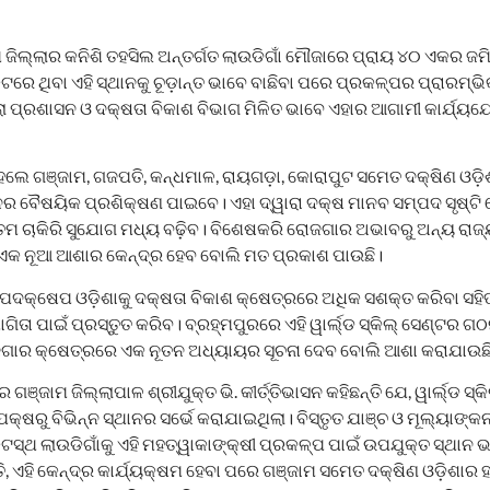
 ଜିଲ୍ଲାର କନିଶି ତହସିଲ ଅନ୍ତର୍ଗତ ଲାଉଡିଗାଁ ମୌଜାରେ ପ୍ରାୟ ୪୦ ଏକର ଜମି
ିବା ଏହି ସ୍ଥାନକୁ ଚୂଡ଼ାନ୍ତ ଭାବେ ବାଛିବା ପରେ ପ୍ରକଳ୍ପର ପ୍ରାରମ୍ଭି
 ପ୍ରଶାସନ ଓ ଦକ୍ଷତା ବିକାଶ ବିଭାଗ ମିଳିତ ଭାବେ ଏହାର ଆଗାମୀ କାର୍ଯ୍ୟଯ
ହେଲେ ଗଞ୍ଜାମ, ଗଜପତି, କନ୍ଧମାଳ, ରାୟଗଡ଼ା, କୋରାପୁଟ ସମେତ ଦକ୍ଷିଣ ଓଡ଼
 ବୈଷୟିକ ପ୍ରଶିକ୍ଷଣ ପାଇବେ। ଏହା ଦ୍ୱାରା ଦକ୍ଷ ମାନବ ସମ୍ପଦ ସୃଷ୍ଟି ହ
ତମ ଚାକିରି ସୁଯୋଗ ମଧ୍ୟ ବଢ଼ିବ। ବିଶେଷକରି ରୋଜଗାର ଅଭାବରୁ ଅନ୍ୟ ରାଜ୍
 ଏକ ନୂଆ ଆଶାର କେନ୍ଦ୍ର ହେବ ବୋଲି ମତ ପ୍ରକାଶ ପାଉଛି।
ପଦକ୍ଷେପ ଓଡ଼ିଶାକୁ ଦକ୍ଷତା ବିକାଶ କ୍ଷେତ୍ରରେ ଅଧିକ ସଶକ୍ତ କରିବା ସହିତ 
ିତା ପାଇଁ ପ୍ରସ୍ତୁତ କରିବ। ବ୍ରହ୍ମପୁରରେ ଏହି ୱାର୍ଲ୍ଡ ସ୍କିଲ୍ ସେଣ୍ଟର ଗ
ୋଜଗାର କ୍ଷେତ୍ରରେ ଏକ ନୂତନ ଅଧ୍ୟାୟର ସୂଚନା ଦେବ ବୋଲି ଆଶା କରାଯାଉଛ
 ଗଞ୍ଜାମ ଜିଲ୍ଲାପାଳ ଶ୍ରୀଯୁକ୍ତ ଭି. କୀର୍ତ୍ତିଭାସନ କହିଛନ୍ତି ଯେ, ୱାର୍ଲ୍ଡ ସ
ପକ୍ଷରୁ ବିଭିନ୍ନ ସ୍ଥାନର ସର୍ଭେ କରାଯାଇଥିଲା। ବିସ୍ତୃତ ଯାଞ୍ଚ ଓ ମୂଲ୍ୟାଙ୍
 ଲାଉଡିଗାଁକୁ ଏହି ମହତ୍ୱାକାଙ୍କ୍ଷୀ ପ୍ରକଳ୍ପ ପାଇଁ ଉପଯୁକ୍ତ ସ୍ଥାନ 
ତି, ଏହି କେନ୍ଦ୍ର କାର୍ଯ୍ୟକ୍ଷମ ହେବା ପରେ ଗଞ୍ଜାମ ସମେତ ଦକ୍ଷିଣ ଓଡ଼ିଶାର