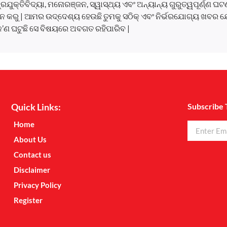
, ପ୍ରଯୁକ୍ତିବିଦ୍ୟା, ମନୋରଞ୍ଜନ, ସ୍ୱାସ୍ଥ୍ୟ ଏବଂ ଅନ୍ୟାନ୍ୟ ଗୁରୁତ୍ୱପୂର୍ଣ୍ଣ 
 କରୁ | ଆମର ଉଦ୍ଦେଶ୍ୟ ହେଉଛି ତୁମକୁ ସଠିକ୍ ଏବଂ ନିର୍ଭରଯୋଗ୍ୟ ଖବର ଯ
କ’ଣ ଘଟୁଛି ସେ ବିଷୟରେ ଅବଗତ ରହିପାରିବ |
Quick Links:
Subscribe 
Home
About Us
Contact us
Disclaimer
Privacy Policy
Register