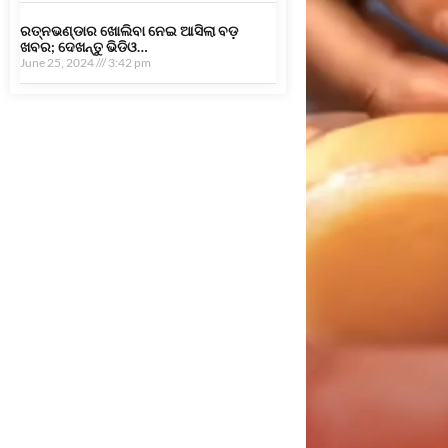
ରତ୍ନଭଣ୍ଡାର ଖୋଲିବା ନେଇ ଆସିଲା ବଡ଼
ଖବର; ଦେଖନ୍ତୁ ଭିଡିଓ…
June 25, 2024
3:42 pm