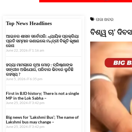
ତାଜା ଖବର
Top News Headlines
ବିଶ୍ୱ ଚା’ ଦି
ଆଇନର ଶାସନ ସର୍ବୋପରି: ନ୍ୟାୟିକ ପ୍ରକ୍ରିୟା
ପ୍ରତି ସମ୍ମାନ ଜଣାଇଲେ ମନ୍ତ୍ରୀ ବିଭୂତି ଭୂଷଣ
ଜେନା
June 22, 2026
1:16 am
ହତ୍ୟା ମାମଲାରେ ନୂଆ ମୋଡ଼ : ତ୍ରିଷ୍ଣାଙ୍କ
ସଙ୍ଗୀନ ଅଭିଯୋଗ, ପରିବାର ଭିତରେ ଲୁଚିଛି
ରହସ୍ୟ ?
June 5, 2026
6:35 pm
First in BJD history; There is not a single
MP in the Lok Sabha –
June 25, 2024
3:42 pm
Big news for ‘Lakshmi Bus’; The name of
Lakshmi bus may change –
June 25, 2024
3:42 pm