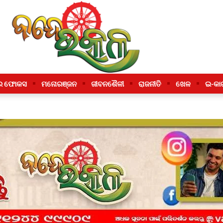
ର ଫୋକସ
ମନୋରଞ୍ଜନ
ଜୀବନଶୈଳୀ
ରାଜନୀତି
ଖେଳ
ଇ-କା