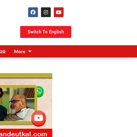
Switch To English
ଗଜ
More