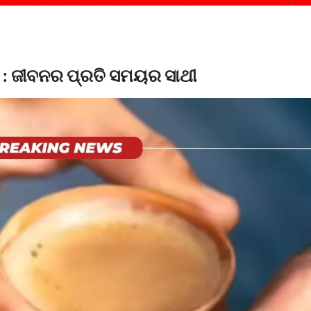
ବସ : ଜୀବନର ପ୍ରତି ସମୟର ସାଥୀ