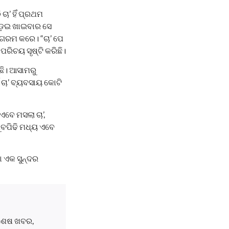
ା’ ହିଁ ପ୍ରଥମ
ୁଡ଼େଇ ଖାଇବାର ସେ
ୟ ଗରମ କରେ। “ଚା’ ପେ
 ପରିଚୟ ସୃଷ୍ଟି କରିଛି।
ଛି। ଆସାମରୁ
ଷ ଚା’ ବ୍ୟବସାୟ କୋଟି
ଏବେ ମସଲା ଚା’,
 ଯୁବପିଢି ମଧ୍ୟ ଏବେ
ା ଏକ ସୁନ୍ଦର
ବଶେଷ ଖବର,