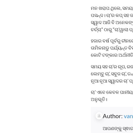
ମନ ଖରାପ ଥିଲେ, ସମୟ କ
ପସନ୍ଦ। ଚା’ର କପ୍‌ ସହ 
ସ୍ୱାଦ ଆଜି ବି ଅନେକଙ୍
ଚର୍ଚ୍ଚା” ଠାରୁ “ଚା’ୱାଲ
ହଜାର ବର୍ଷ ପୂର୍ବରୁ ଚ
ତାମିଳନାଡୁ ପର୍ଯ୍ୟନ୍ତ 
କୋଟି ଟଙ୍କାର ଅର୍ଥନୀତ
ସମୟ ସହ ଚା’ର ରୂପ, ରଙ୍
ଲେମ୍ବୁ ଚା’, ସବୁଜ ଚା’, 
ନୂଆ ନୂଆ ସ୍ୱାଦର ଚା’ ପ
ଚା’ ଏବେ କେବଳ ପାନୀୟ ନ
ଅନୁଭୂତି।
Author:
van
ଆପଣଙ୍କୁ ସ୍ଵାଗ