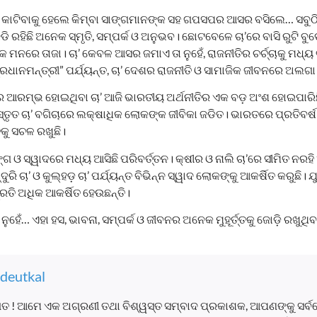
ାଟିବାକୁ ହେଲେ କିମ୍ବା ସାଙ୍ଗମାନଙ୍କ ସହ ଗପସପର ଆସର ବସିଲେ… ସବୁଠି ଚ
ଜଡି ରହିଛି ଅନେକ ସ୍ମୃତି, ସମ୍ପର୍କ ଓ ଅନୁଭବ। ଛୋଟବେଳେ ଚା’ରେ ବାସି ରୁଟି ବ
କ ମନରେ ତାଜା। ଚା’ କେବଳ ଆସର ଜମାଏ ତା ନୁହେଁ, ରାଜନୀତିର ଚର୍ଚ୍ଚାକୁ ମଧ୍
ା ପ୍ରଧାନମନ୍ତ୍ରୀ” ପର୍ଯ୍ୟନ୍ତ, ଚା’ ଦେଶର ରାଜନୀତି ଓ ସାମାଜିକ ଜୀବନରେ ଅଲଗା
ୀନରେ ଆରମ୍ଭ ହୋଇଥିବା ଚା’ ଆଜି ଭାରତୀୟ ଅର୍ଥନୀତିର ଏକ ବଡ଼ ଅଂଶ ହୋଇପାରି
ବିସ୍ତୃତ ଚା’ ବଗିଚାରେ ଲକ୍ଷାଧିକ ଲୋକଙ୍କ ଜୀବିକା ଜଡିତ। ଭାରତରେ ପ୍ରତିବର୍
ିକୁ ସଚଳ ରଖୁଛି।
ଗ ଓ ସ୍ୱାଦରେ ମଧ୍ୟ ଆସିଛି ପରିବର୍ତ୍ତନ। କ୍ଷୀର ଓ ନାଲି ଚା’ରେ ସୀମିତ ନରହି 
ତନ୍ଦୁରି ଚା’ ଓ କୁଲ୍ହଡ଼ ଚା’ ପର୍ଯ୍ୟନ୍ତ ବିଭିନ୍ନ ସ୍ୱାଦ ଲୋକଙ୍କୁ ଆକର୍ଷିତ କରୁଛି।
୍ରତି ଅଧିକ ଆକର୍ଷିତ ହେଉଛନ୍ତି।
ୁହେଁ… ଏହା ହସ, ଭାବନା, ସମ୍ପର୍କ ଓ ଜୀବନର ଅନେକ ମୁହୂର୍ତ୍ତକୁ ଜୋଡ଼ି ରଖୁଥିବ
deutkal
ତ ! ଆମେ ଏକ ଅଗ୍ରଣୀ ତଥା ବିଶ୍ୱସ୍ତ ସମ୍ବାଦ ପ୍ରକାଶକ, ଆପଣଙ୍କୁ ସର୍