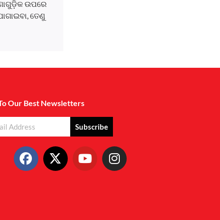
ଘଟଣାଗୁଡ଼ିକ ଉପରେ
ୋଗାଇବା, ତେଣୁ
To Our Best Newsletters
Subscribe