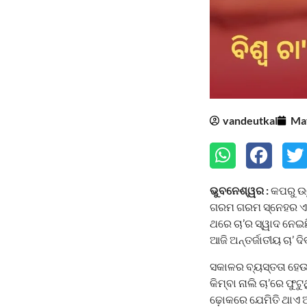
vandeutkal
May
ଭୁବନେଶ୍ୱର :
କପରୁ ଉଠୁ
ଗରମ ଗରମ ସ୍ନେହର ଏକ 
ଥରେ ଚା’ର ସ୍ୱାଦ ନେଇଛି,
ଆଜି ଅନ୍ତର୍ଜାତୀୟ ଚା’ 
ସକାଳର ବ୍ୟସ୍ତତା ହେଉ 
କିମ୍ବା ନାଲି ଚା’ରେ ଫ
ଢ଼ୋକରେ ଯେମିତି ଥାଏ ଆର