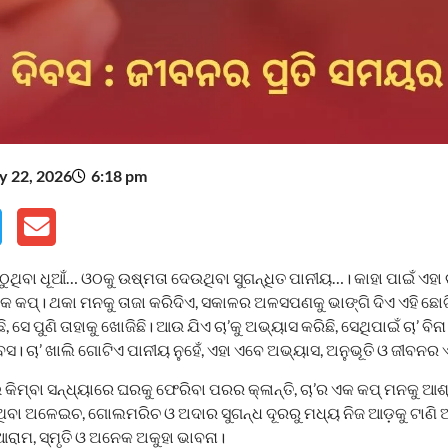
 22, 2026
6:18 pm
ଥିବା ଧୂଆଁ… ଓଠକୁ ଉଷ୍ମତା ଦେଉଥିବା ସୁଗନ୍ଧିତ ପାନୀୟ…। କାହା ପାଇଁ ଏହା ଚା
କପ୍। ଥକା ମନକୁ ତାଜା କରିଦିଏ, ସକାଳର ଅଳସପଣକୁ ଭାଙ୍ଗି ଦିଏ ଏହି ଛୋ
 ସେ ପୁଣି ତାହାକୁ ଖୋଜିଛି। ଆଉ ଯିଏ ଚା’କୁ ଅଭ୍ୟାସ କରିଛି, ସେଥିପାଇଁ ଚା’ ବିନା
ଦିବସ। ଚା’ ଖାଲି ଗୋଟିଏ ପାନୀୟ ନୁହେଁ, ଏହା ଏବେ ଅଭ୍ୟାସ, ଅନୁଭୂତି ଓ ଜୀବନ
କିମ୍ବା ସନ୍ଧ୍ୟାରେ ଘରକୁ ଫେରିବା ପରର କ୍ଳାନ୍ତି, ଚା’ର ଏକ କପ୍ ମନକୁ ଆ
ୁଟୁଥିବା ଅଳେଇଚ, ଗୋଲମରିଚ ଓ ଅଦାର ସୁଗନ୍ଧ ଦୂରରୁ ମଧ୍ୟ ନିଜ ଆଡ଼କୁ ଟାଣି
ାମ, ସ୍ମୃତି ଓ ଅନେକ ଅକୁହା ଭାବନା।