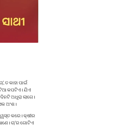
’, ତ କାହା ପାଇଁ
ଟିଆ କପଟିଏ। ଯିଏ
 ଦିନଟି ଅଧୂରା ଲାଗେ।
ର ଏକ ଅଂଶ।
ଶ୍ୱସ୍ତ କରେ। କ୍ଷୀର
 ଆଣେ। ଚା’ର ଗୋଟିଏ