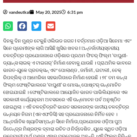
vandeutkal
May 20, 2025
6:31 pm
ଦିନକୁ ଦିନ ମୁଣ୍ଡ ଟେକୁଛି ଓଲିଉଡ ଜଗତ l ବର୍ତ୍ତମାନ ଓଡ଼ିଆ ସିନେମା ଏବଂ
ସିନେ ପ୍ରେମୀଙ୍କ ଲାଗି ଆସିଛି ଖୁସିର ଖବର l ଅନ୍ତର୍ଜାତୀୟସ୍ତରୀୟ
ଚଳଚ୍ଚିତ୍ର ପ୍ରଯୋଜନାରେ ଓଡ଼ିଶାର ପ୍ରଥମ ଫିଚର୍ ଫିଲ୍ମ ‘ବାଘୁଣୀ-
ଡ୍ୟାନ୍ସ ଲାଇକ୍ ଏ ଟାଇଗର୍’ ନିର୍ମାଣ ହେବାକୁ ଯାଉଛି । ପ୍ରାଥମିକ ଭାବରେ
ଭାରତ-ୟୁକେ ପ୍ରଡକ୍ସନ୍ ଏବଂ ପୋଲାଣ୍ଡ , ଜର୍ମାନୀ , ଇଟାଲୀ , ଚେକ୍
ରିପବ୍ଲିକ୍ ଓ ଆମେରିକା ସହଭାଗିତାରେ ନିର୍ମାଣ ହେଉଛି । ୭୮ ତମ କାନ୍ସ
ଫିଲ୍ମ ଫେଷ୍ଟିଭାଲରେ ‘ବାଘୁଣୀ’ ର ମୋସନ୍ ପୋଷ୍ଟର୍ ଉନ୍ମୋଚିତ
ହୋଇଯାଇଛି । ଫେଷ୍ଟିଭାଲରେ ଆୟୋଜିତ ଭାରତ ପାଭିଲିୟନରେ ଏକ
ସରକାରୀ କାର୍ଯ୍ୟକ୍ରମ ଅବସରରେ ଏହି ଉନ୍ମୋଚନ ପର୍ବ ଅନୁଷ୍ଠିତ
ହୋଇଥିଲା । ଏହି ଚଳଚ୍ଚିତ୍ରଟି ଭାରତ ସରକାରଙ୍କ ଜାତୀୟ ଚଳଚ୍ଚିତ୍ର
ଉନ୍ନୟନ ନିଗମ (ଏନଏଫଡିସି) ସହ ପ୍ରଯୋଜନାରେ ନିର୍ମିତ ହେବ ।
ଆନ୍ତର୍ଜାତିକ ଖ୍ୟାତିସମ୍ପନ୍ନ ସିନେ ନିର୍ମାତା,ପ୍ରଯୋଜକ ଓଡ଼ିଆ ପୁଅ
ଜିତେନ୍ଦ୍ର ମିଶ୍ରଙ୍କ ଦ୍ବାରା ରଚିତ ଓ ନିର୍ଦ୍ଦେଶିତ , ୟୁକେ ସ୍ଥିତ ଓଡ଼ିଆ
ଉଦ୍ୟୋଗୀ ପାର୍ଥ ପଣ୍ଡା ଏହାର ପ୍ରଯୋଜକ ଅଛନ୍ତି ।ଏହି ଫିଲ୍ମ ବିଭିନ୍ନ