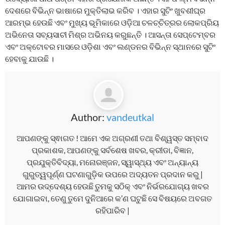
ଦେଶରେ ବିଭିନ୍ନ ଭାଷାରେ ମୁକ୍ତିଲାଭ କରିବ । ଏହାର ସୁଟିଂ ଖୁବଶୀଘ୍ର
ଆରମ୍ଭ ହେଉଛି ଏବଂ ମୁଖ୍ୟ ଭୂମିକାରେ ଓଡ଼ିଆ ଚଳଚ୍ଚିତ୍ରର ଲୋକପ୍ରିୟ
ଅଭିନେତା ସବ୍ୟସାଚୀ ମିଶ୍ର ଅଭିନୟ କରୁଛନ୍ତି । ଆସନ୍ତା ସେପ୍ଟେମ୍ବର
ଏବଂ ଅକ୍ଟୋବର ମାସରେ ଓଡ଼ିଶା ଏବଂ ଲଣ୍ଡନର ବିଭିନ୍ନ ସ୍ଥାନରେ ସୁଟିଂ
ହେବାକୁ ଯାଉଛି ।
Author:
vandeutkal
ଆପଣଙ୍କୁ ସ୍ଵାଗତ ! ଆମେ ଏକ ଅଗ୍ରଣୀ ତଥା ବିଶ୍ୱସ୍ତ ସମ୍ବାଦ
ପ୍ରକାଶକ, ଆପଣଙ୍କୁ ସର୍ବଶେଷ ଖବର, କ୍ରୀଡା, ବିଜ୍ଞାନ,
ପ୍ରଯୁକ୍ତିବିଦ୍ୟା, ମନୋରଞ୍ଜନ, ସ୍ୱାସ୍ଥ୍ୟ ଏବଂ ଅନ୍ୟାନ୍ୟ
ଗୁରୁତ୍ୱପୂର୍ଣ୍ଣ ଘଟଣାଗୁଡ଼ିକ ଉପରେ ଅଦ୍ୟତନ ପ୍ରଦାନ କରୁ |
ଆମର ଉଦ୍ଦେଶ୍ୟ ହେଉଛି ତୁମକୁ ସଠିକ୍ ଏବଂ ନିର୍ଭରଯୋଗ୍ୟ ଖବର
ଯୋଗାଇବା, ତେଣୁ ତୁମେ ଦୁନିଆରେ କ’ଣ ଘଟୁଛି ସେ ବିଷୟରେ ଅବଗତ
ରହିପାରିବ |