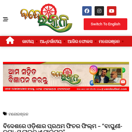
Switch To English
ଜାତୀୟ
ଆନ୍ତର୍ଜାତୀୟ
ଆଜିର ଫୋକସ
ମନୋରଞ୍ଜନ
ଜୀ
ମନୋରଞ୍ଜନ
ବିଦେଶରେ ଓଡ଼ିଶାର ପ୍ରଥମ ଫିଚର ଫିଲ୍ମ – “ବାଘୁଣୀ-
ଡ୍ୟାନ୍ସ ଲାଇକ୍ ଏ ଟାଇଗର୍”