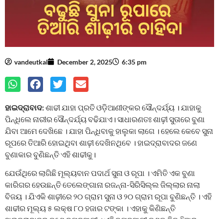
vandeutkal
December 2, 2025
6:35 pm
ହାଇଦ୍ରାବାଦ:
ଶାଢୀ ଯାହା ପ୍ରତି ଓଡ଼ିଆଣୀଙ୍କର ସୌନ୍ଦର୍ଯ୍ୟ । ଯାହାକୁ
ପିନ୍ଧିଲେ ନାରୀର ସୌନ୍ଦର୍ଯ୍ୟ ବଢିଯାଏ। ସାଧାରଣତଃ ଶାଢ଼ୀ ସୁତାରେ ବୁଣା
ଯିବା ଆମେ ଦେଖିଛେ । ଯାହା ପିନ୍ଧିବାକୁ ହାଲୁକା ଲାଗେ । ହେଲେ କେବେ ସୁନା
ରୂପରେ ତିଆରି ହୋଇଥିବା ଶାଢ଼ୀ ଦେଖିନଥିବେ । ହାଇଦ୍ରାବାଦର ଜଣେ
ବୁଣାକାର ବୁଣିଛନ୍ତି ଏହି ଶାଢୀକୁ।
ଯେଉଁଥିରେ ଲାଗିଛି ମୂଲ୍ୟବାନ ପଦାର୍ଥ ସୁନା ଓ ରୂପା । ଏମିତି ଏକ ବୁଣା
କାରିଗର ହେଉଛନ୍ତି ତେଲେଙ୍ଗାନା ରଜନ୍ନା-ସିରିସିଲ୍ଲ ଜିଲ୍ଲାର ନାଲା
ବିଜୟ । ଯିଏକି ଶାଢ଼ୀରେ ୨୦ ଗ୍ରାମ ସୁନା ଓ ୨୦ ଗ୍ରାମ ରୂପା ବୁଣିଛନ୍ତି । ଏହି
ଶାଢୀର ମୂଲ୍ୟ ୫ ଲକ୍ଷ ୮୦ ହଜାର ଟଙ୍କା । ଏହାକୁ କିଣିଛନ୍ତି