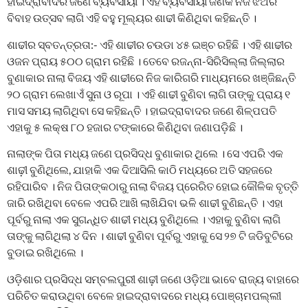
ହାଇଦ୍ରାବାଦର ଜଣେ ବ୍ୟବସାୟୀ । ଏହି ବ୍ୟବସାୟୀ ଜଣକ ନିଜ ଝିଅର
ବିବାହ ଉତ୍ସବ ଲାଗି ଏହି ବହୁ ମୂଲ୍ୟର ଶାଢୀ କିଣିଥିବା କହିଛନ୍ତି ।
ଶାଢୀର ସ୍ବତନ୍ତ୍ରତା:- ଏହି ଶାଢୀର ଚଉଡା ୪୫ ଇଞ୍ଚ ରହିଛି । ଏହି ଶାଢୀର
ଓଜନ ପ୍ରାୟ ୫୦୦ ଗ୍ରାମ ରହିଛି । ତେବେ ରଜନ୍ନା-ସିରିସିଲ୍ଲା ଜିଲ୍ଲାର
ବୁଣାକାର ନାଲା ବିଜୟ ଏହି ଶାଢୀରେ ନିଜ କାରିଗରି ମାଧ୍ୟମରେ ଖଞ୍ଜିଛନ୍ତି
୨୦ ଗ୍ରାମ ଲେଖାଏଁ ସୁନା ଓ ରୂପା । ଏହି ଶାଢୀ ବୁଣିବା ଲାଗି ତାଙ୍କୁ ପ୍ରାୟ ୧
ମାସ ସମୟ ଲାଗିଥିବା ସେ କହିଛନ୍ତି । ହାଇଦ୍ରାବାଦର ଜଣେ ଶିଳ୍ପପତି
ଏହାକୁ ୫ ଲକ୍ଷ ୮୦ ହଜାର ଟଙ୍କାରେ କିଣିଥିବା ଜଣାପଡ଼ିଛି ।
ନାଲାଙ୍କ ପିତା ମଧ୍ୟ ଜଣେ ପ୍ରସିଦ୍ଧ ବୁଣାକାର ଥିଲେ । ସେ ଏପରି ଏକ
ଶାଢ଼ୀ ବୁଣିଥିଲେ, ଯାହାକି ଏକ ଦିଆସିଲି କାଠି ମଧ୍ୟରେ ଅତି ସହଜରେ
ରହିପାରିବ । ନିଜ ପିତାଙ୍କଠାରୁ ନାଲା ବିଜୟ ପ୍ରେରିତ ହୋଇ କୌଳିକ ବୃତ୍ତି
ଜାରି ରଖିଥିବା ବେଳେ ଏପରି ଆଖି ଲାଖିଯିବା ଭଳି ଶାଢୀ ବୁଣିଛନ୍ତି । ଏହା
ପୂର୍ବରୁ ନାଲା ଏକ ସୁଗନ୍ଧିତ ଶାଢୀ ମଧ୍ୟ ବୁଣିଥିଲେ । ଏହାକୁ ବୁଣିବା ଲାଗି
ତାଙ୍କୁ ଲାଗିଥିଲା ୪ ଦିନ । ଶାଢୀ ବୁଣିବା ପୂର୍ବରୁ ଏହାକୁ ସେ ୨୭ ଟି ଜଡିବୁଟିରେ
ବୁଡାଇ ରଖିଥିଲେ ।
ଓଡ଼ିଶାର ପ୍ରସିଦ୍ଧ ସମ୍ବଲପୁରୀ ଶାଢ଼ୀ ଜଣେ ଓଡ଼ିଆ ଭାବେ ରାଜ୍ୟ ବାହାରେ
ପରିଚିତ କରାଉଥିବା ବେଳେ ହାଇଦ୍ରାବାଦରେ ମଧ୍ୟ ପୋଞ୍ଚାମପଲ୍ଲୀ