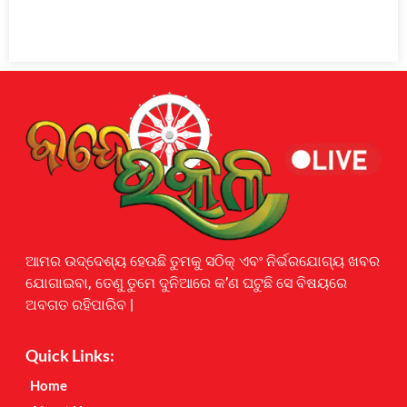
Earnyatra
ଆମର ଉଦ୍ଦେଶ୍ୟ ହେଉଛି ତୁମକୁ ସଠିକ୍ ଏବଂ ନିର୍ଭରଯୋଗ୍ୟ ଖବର
ଯୋଗାଇବା, ତେଣୁ ତୁମେ ଦୁନିଆରେ କ’ଣ ଘଟୁଛି ସେ ବିଷୟରେ
ଅବଗତ ରହିପାରିବ |
Quick Links:
Home