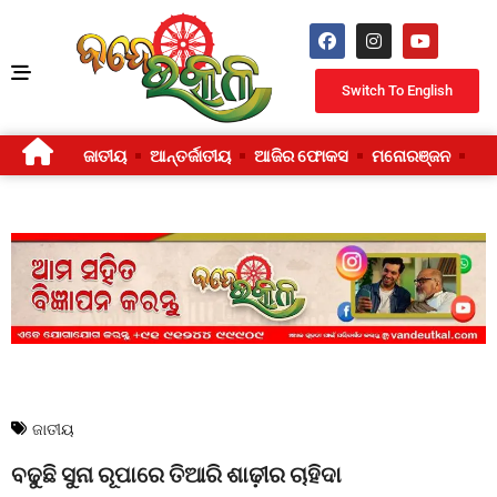
Switch To English
ଜାତୀୟ
ଆନ୍ତର୍ଜାତୀୟ
ଆଜିର ଫୋକସ
ମନୋରଞ୍ଜନ
ଜୀ
ଜାତୀୟ
ବଢୁଛି ସୁନା ରୂପାରେ ତିଆରି ଶାଢ଼ୀର ଚାହିଦା