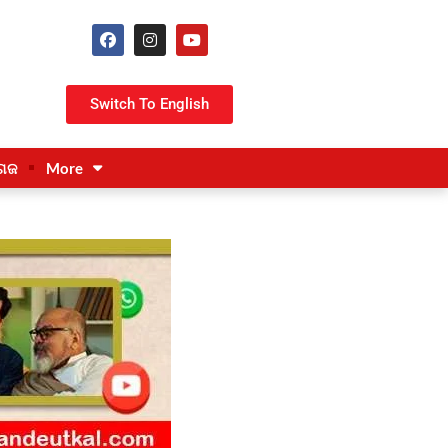
Switch To English
ଗଜ
More