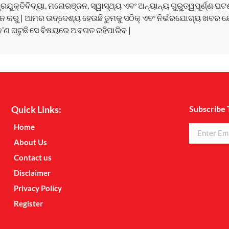
, ପ୍ରଯୁକ୍ତିବିଦ୍ୟା, ମନୋରଞ୍ଜନ, ସ୍ୱାସ୍ଥ୍ୟ ଏବଂ ଅନ୍ୟାନ୍ୟ ଗୁରୁତ୍ୱପୂର୍ଣ୍ଣ 
 କରୁ | ଆମର ଉଦ୍ଦେଶ୍ୟ ହେଉଛି ତୁମକୁ ସଠିକ୍ ଏବଂ ନିର୍ଭରଯୋଗ୍ୟ ଖବର ଯ
କ’ଣ ଘଟୁଛି ସେ ବିଷୟରେ ଅବଗତ ରହିପାରିବ |
Quick Links:
Subscribe 
Home
About Us
Contact us
Disclaimer
Privacy Policy
Register