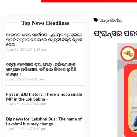
ଆନ୍ତର୍ଜାତୀୟ
Top News Headlines
ଫ୍ରାନ୍ସର ପରବ
ଆଇନର ଶାସନ ସର୍ବୋପରି: ନ୍ୟାୟିକ ପ୍ରକ୍ରିୟା
ପ୍ରତି ସମ୍ମାନ ଜଣାଇଲେ ମନ୍ତ୍ରୀ ବିଭୂତି ଭୂଷଣ
ଜେନା
June 22, 2026
1:16 am
ହତ୍ୟା ମାମଲାରେ ନୂଆ ମୋଡ଼ : ତ୍ରିଷ୍ଣାଙ୍କ
ସଙ୍ଗୀନ ଅଭିଯୋଗ, ପରିବାର ଭିତରେ ଲୁଚିଛି
ରହସ୍ୟ ?
June 5, 2026
6:35 pm
First in BJD history; There is not a single
MP in the Lok Sabha –
June 25, 2024
3:42 pm
Big news for ‘Lakshmi Bus’; The name of
Lakshmi bus may change –
June 25, 2024
3:42 pm