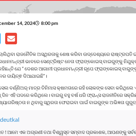
cember 14, 2024
8:00 pm
ଚାଲିଥିବା ରାଜନୈତିକ ଅସ୍ଥିରତାକୁ ଶେଷ କରିବା ଉଦ୍ଦେଶ୍ୟରେ ରାଷ୍ଟ୍ରପତି ଇ
୍ରଧାନମନ୍ତ୍ରୀ ଭାବରେ ସେଣ୍ଟ୍ରିଷ୍ଟ ନେତା ଫ୍ରାଙ୍କୋଇସ୍ ବାଇରୁଙ୍କୁ ନିଯୁକ୍
କହିଛନ୍ତି ଯେ ” ଦେଶର ଆଗାମୀ ପ୍ରଧାନମନ୍ତ୍ରୀ ରୂପେ ଫ୍ରାଙ୍କୋଇସ୍ ବାରୁଙ୍କୁ
ନର ଦାୟିତ୍ଵ ଦିଆଯାଇଛି”।
ମିସେଲ ବର୍ଣ୍ଣିଅର୍ ମାତ୍ର ତିନିମାସ କ୍ଷମତାରେ ରହି ଲୋକଙ୍କ ସେବା କରିଥିଲେ 
 ଦିନ ଏହି ପଦରେ କରିଥିଲେ। ବାଇରୁ ବହୁ ବର୍ଷ ଧରି ଫ୍ରାନ୍ସ ରାଜନୀତିରେ ସକ୍ର
ାଗରିଷ୍ଠତା ନ ଥିବାରୁ ସ୍ଥିରତା ଫେରାଇବା ପାଇଁ ବାଇରୁଙ୍କ ଅଭିଜ୍ଞତା ଗୁରୁତ୍
deutkal
ତ ! ଆମେ ଏକ ଅଗ୍ରଣୀ ତଥା ବିଶ୍ୱସ୍ତ ସମ୍ବାଦ ପ୍ରକାଶକ, ଆପଣଙ୍କୁ ସର୍