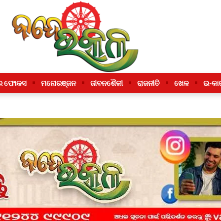
ର ଫୋକସ
ମନୋରଞ୍ଜନ
ଜୀବନଶୈଳୀ
ରାଜନୀତି
ଖେଳ
ଇ-କା