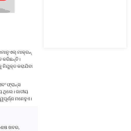
ମାନୁଏଲ୍ ମାକ୍ରନ୍
ତ କରିଛନ୍ତି।
 ନିଯୁକ୍ତ କରାଯିବା
ଏବଂ ଫ୍ରାନ୍ସ
ିୟ ଥିଲେ। ଜାତୀୟ
ୱପୂର୍ଣ୍ଣ ମନେହୁଏ।
ବଶେଷ ଖବର,