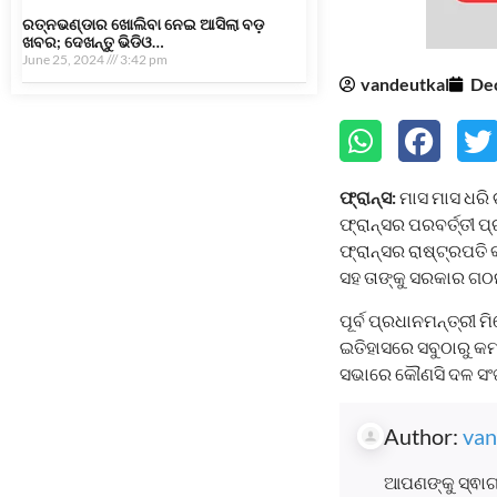
ରତ୍ନଭଣ୍ଡାର ଖୋଲିବା ନେଇ ଆସିଲା ବଡ଼
ଖବର; ଦେଖନ୍ତୁ ଭିଡିଓ…
June 25, 2024
3:42 pm
vandeutkal
De
ଫ୍ରାନ୍ସ:
ମାସ ମାସ ଧରି 
ଫ୍ରାନ୍ସର ପରବର୍ତ୍ତୀ ପ
ଫ୍ରାନ୍ସର ରାଷ୍ଟ୍ରପତି 
ସହ ତାଙ୍କୁ ସରକାର ଗଠ
ପୂର୍ବ ପ୍ରଧାନମନ୍ତ୍ରୀ 
ଇତିହାସରେ ସବୁଠାରୁ କମ୍
ସଭାରେ କୌଣସି ଦଳ ସଂଖ୍ୟ
Author:
van
ଆପଣଙ୍କୁ ସ୍ଵାଗ