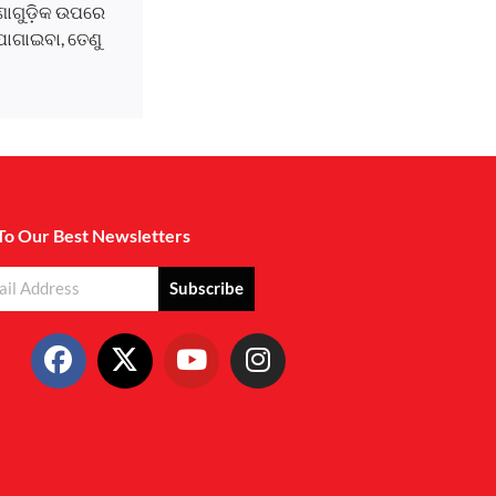
ଘଟଣାଗୁଡ଼ିକ ଉପରେ
ୋଗାଇବା, ତେଣୁ
To Our Best Newsletters
Subscribe