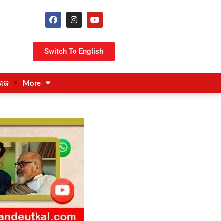
Switch To English
ଗଜ
More