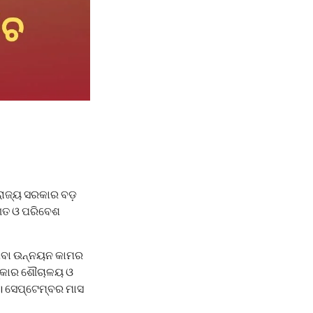
ରାଜ୍ୟ ସରକାର ବଡ଼
ାଗତ ଓ ପରିବେଶ
ିଥିବା ଉନ୍ନୟନ କାମର
ିଷ୍କାର ଶୌଚାଳୟ ଓ
। ସେପ୍ଟେମ୍ବର ମାସ