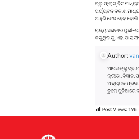
ବ୍ଲୁ ଫ୍ଲାଗ୍ ବିଚ ମାନ
ପର୍ଯ୍ୟଟନ ବିକାଶ ମାଧ୍
ଆହୁରି ତେଜ ହେବ ବୋଲି
ରାଜ୍ୟ ସରକାର ପୁରୀ–ପ
କରୁଥିବାରୁ, ଏହା ପାରା
Author:
van
ଆପଣଙ୍କୁ ସ୍ଵାଗ
କ୍ରୀଡା, ବିଜ୍ଞାନ
ଅଦ୍ୟତନ ପ୍ରଦାନ
ତୁମେ ଦୁନିଆରେ 
Post Views:
198
Earnyatra