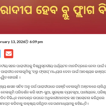
ruary 13, 2026
6:09 pm
ଟୀୟ ସହର ପାରାଦୀପକୁ ବିଶ୍ୱସ୍ତରୀୟ ପର୍ଯ୍ୟଟନ ମାନଚିତ୍ରରେ ନେବା ପାଇଁ 
ପାରାଦୀପ ବେଳାଭୂମିକୁ ‘ବ୍ଲୁ ଫ୍ଲାଗ୍’ ମାନ୍ୟତା ଦେବା ପାଇଁ ଆବଶ୍ୟକ ଢାଞ୍ଚ
ନ୍ୱିତ ହୋଇଛି ।
ଖ୍ୟ ଶାସନ ସଚିବ ଅନୁ ଗର୍ଗ ପାରାଦୀପରେ ପହଞ୍ଚି ବେଳାଭୂମି ଅଞ୍ଚଳରେ ଚାଲ
 ବେଳାଭୂମି ପରିଦର୍ଶନ କରି ସଫା-ସୁଥା, ସୁରକ୍ଷା ବ୍ୟବସ୍ଥା, ପାନୀୟଜଳ, ପର
ଜଡିତ ବିଭିନ୍ନ ମାନଦଣ୍ଡ ଉପରେ ଅଧିକାରୀମାନଙ୍କ ସହ ଆଲୋଚନା କରିଥିଲେ 
ୟ ସମାପ୍ତ କରିବାକୁ ଲକ୍ଷ୍ୟ ରହିଥିବା ସେ ଗଣମାଧ୍ୟମକୁ କହିଛନ୍ତି।