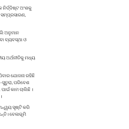
ନିର୍ଦ୍ଦିଷ୍ଟ ଅଂଶକୁ
ଶ ସମ୍ପ୍ରସାରଣ,
ଲି ଅନୁମାନ
ିବା ବ୍ୟବସ୍ଥା ଓ
ୟ ଅର୍ଥନୀତିକୁ ମଧ୍ୟ
ିବାର ଯୋଜନା ରହିଛି
ସୁତୁରା, ପରିବେଶ
ପାଇଁ କାମ ଚାଲିଛି ।
।
ମନ୍ୱୟ ସୃଷ୍ଟି କରି
ତି। ବେଳାଭୂମି