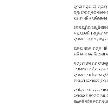
ସୂଚନା ଅନୁଯାୟୀ, ପ୍ରାୟ
ବ୍ଲୁ ଫ୍ଲାଗ୍ ବିଚ ଭାବେ
ପ୍ରଶାସନିକ ପରିଚାଳନା 
ବେଳାଭୂମିର ଆଧୁନିକୀକ
କରାଯାଉଛି । ସମୁଦ୍ର ସଂଲ
ସୁରକ୍ଷା ବ୍ୟବସ୍ଥାକୁ ମ
ରାଜ୍ୟ ସରକାରଙ୍କ ଏହି 
ଗତି ଦେବ ବୋଲି ଆଶା କ
ବଙ୍ଗୋପସାଗର ଉପକୂଳରେ
। ପ୍ରଥମ ପର୍ଯ୍ୟାୟରେ 
ସୁରକ୍ଷା, ପର୍ଯ୍ୟଟକ ସୁ
ଆସନ୍ତା ସେପ୍ଟେମ୍ବର ଶ
ସମୀକ୍ଷା ସମୟରେ ପାରାଦୀ
ସମଗ୍ର ଅଞ୍ଚଳର ଆଧୁନି
ଉନ୍ନତି ସହିତ ନଗର ଢାଞ୍ଚ