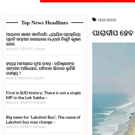
ତାଜା ଖବର
Top News Headlines
ପାରାଦୀପ ହେବ 
ଆଇନର ଶାସନ ସର୍ବୋପରି: ନ୍ୟାୟିକ ପ୍ରକ୍ରିୟା
ପ୍ରତି ସମ୍ମାନ ଜଣାଇଲେ ମନ୍ତ୍ରୀ ବିଭୂତି ଭୂଷଣ
ଜେନା
June 22, 2026
1:16 am
ହତ୍ୟା ମାମଲାରେ ନୂଆ ମୋଡ଼ : ତ୍ରିଷ୍ଣାଙ୍କ
ସଙ୍ଗୀନ ଅଭିଯୋଗ, ପରିବାର ଭିତରେ ଲୁଚିଛି
ରହସ୍ୟ ?
June 5, 2026
6:35 pm
First in BJD history; There is not a single
MP in the Lok Sabha –
June 25, 2024
3:42 pm
Big news for ‘Lakshmi Bus’; The name of
Lakshmi bus may change –
June 25, 2024
3:42 pm