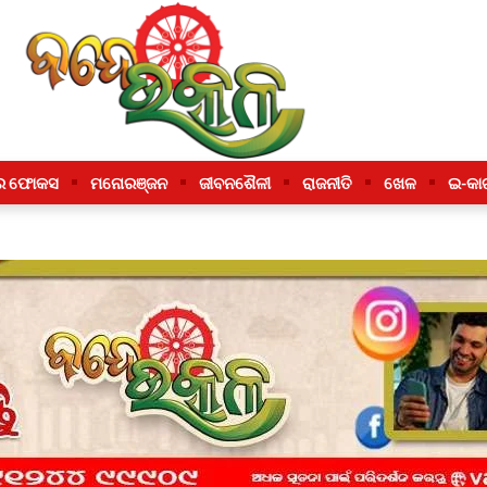
ର ଫୋକସ
ମନୋରଞ୍ଜନ
ଜୀବନଶୈଳୀ
ରାଜନୀତି
ଖେଳ
ଇ-କା