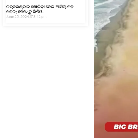
ରତ୍ନଭଣ୍ଡାର ଖୋଲିବା ନେଇ ଆସିଲା ବଡ଼
ଖବର; ଦେଖନ୍ତୁ ଭିଡିଓ…
June 25, 2024
3:42 pm