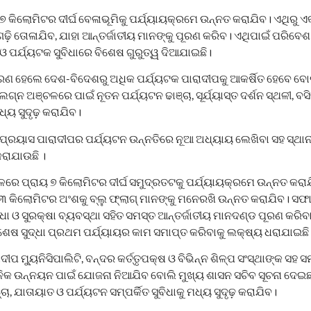
 ୭ କିଲୋମିଟର ଦୀର୍ଘ ବେଳାଭୂମିକୁ ପର୍ଯ୍ୟାୟକ୍ରମେ ଉନ୍ନତ କରାଯିବ। ଏଥିରୁ ଏକ 
 ଗଢ଼ି ତୋଳାଯିବ, ଯାହା ଆନ୍ତର୍ଜାତୀୟ ମାନଙ୍କୁ ପୂରଣ କରିବ। ଏଥିପାଇଁ ପରିବେ
ଓ ପର୍ଯ୍ୟଟକ ସୁବିଧାରେ ବିଶେଷ ଗୁରୁତ୍ୱ ଦିଆଯାଇଛି।
ରଣ ହେଲେ ଦେଶ-ବିଦେଶରୁ ଅଧିକ ପର୍ଯ୍ୟଟକ ପାରାଦୀପକୁ ଆକର୍ଷିତ ହେବେ ବୋ
ଗ୍ନ ଅଞ୍ଚଳରେ ପାଇଁ ନୂତନ ପର୍ଯ୍ୟଟନ ଢାଞ୍ଚା, ସୂର୍ଯ୍ୟାସ୍ତ ଦର୍ଶନ ସ୍ଥଳୀ, ବସ
ଧ୍ୟ ସୁଦୃଢ଼ କରାଯିବ।
ପ୍ରୟାସ ପାରାଦୀପର ପର୍ଯ୍ୟଟନ ଉନ୍ନତିରେ ନୂଆ ଅଧ୍ୟାୟ ଲେଖିବା ସହ ସ୍ଥାନୀ
ରାଯାଉଛି ।
 ପ୍ରାୟ ୭ କିଲୋମିଟର ଦୀର୍ଘ ସମୁଦ୍ରତଟକୁ ପର୍ଯ୍ୟାୟକ୍ରମେ ଉନ୍ନତ କରାଯ
୩ କିଲୋମିଟର ଅଂଶକୁ ବ୍ଲୁ ଫ୍ଲାଗ୍ ମାନଙ୍କୁ ମନେରଖି ଉନ୍ନତ କରାଯିବ। ସଫା-
ବିଧା ଓ ସୁରକ୍ଷା ବ୍ୟବସ୍ଥା ସହିତ ସମସ୍ତ ଆନ୍ତର୍ଜାତୀୟ ମାନଦଣ୍ଡ ପୂରଣ କରିବା 
େଷ ସୁଦ୍ଧା ପ୍ରଥମ ପର୍ଯ୍ୟାୟର କାମ ସମାପ୍ତ କରିବାକୁ ଲକ୍ଷ୍ୟ ଧରାଯାଇଛି 
ପ ମ୍ୟୁନିସିପାଲିଟି, ବନ୍ଦର କର୍ତ୍ତୃପକ୍ଷ ଓ ବିଭିନ୍ନ ଶିଳ୍ପ ସଂସ୍ଥାଙ୍କ ସହ ସ
କ ଉନ୍ନୟନ ପାଇଁ ଯୋଜନା ନିଆଯିବ ବୋଲି ମୁଖ୍ୟ ଶାସନ ସଚିବ ସୂଚନା ଦେଇଛନ୍
ା, ଯାତାୟାତ ଓ ପର୍ଯ୍ୟଟନ ସମ୍ପର୍କିତ ସୁବିଧାକୁ ମଧ୍ୟ ସୁଦୃଢ଼ କରାଯିବ।