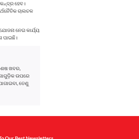
କେନ୍ଦ୍ର ହେବ।
ଅର୍ଥନୈତିକ ଚାଲଚଳ
ଯୋଜନା ନେଇ କାର୍ଯ୍ୟ
ଶ ପାଇଛି।
ବଶେଷ ଖବର,
ଘଟଣାଗୁଡ଼ିକ ଉପରେ
ୋଗାଇବା, ତେଣୁ
To Our Best Newsletters