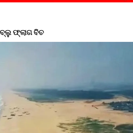
ବ୍ଲୁ ଫ୍ଲାଗ ବିଚ