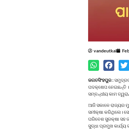
vandeutkal
Feb
ଜଗତସିଂହପୁର :
ସମୁଦ୍ରତ
ପଦକ୍ଷେପ ନେଇଛନ୍ତି । 
ସମ୍ବନ୍ଧୀୟ କାମ ତ୍ୱରା
ଆଜି ସକାଳେ ରାଜ୍ୟର ମୁ
ସମୀକ୍ଷା କରିଥିଲେ। ସେ
ପରିବେଶ ସୁରକ୍ଷା ସହ 
ସୁଦ୍ଧା ପ୍ରମୁଖ କାର୍ଯ୍