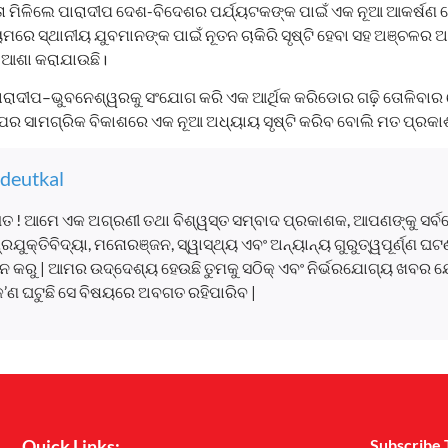
୍ୟତା ମିଳିଲେ ପାରାଦୀପ ଦେଶ-ବିଦେଶର ପର୍ଯ୍ୟଟକଙ୍କ ପାଇଁ ଏକ ନୂଆ ଆକର୍ଷଣ 
ୟମରେ ସ୍ଥାନୀୟ ଯୁବମାନଙ୍କ ପାଇଁ ନୂତନ ଚାକିରି ସୃଷ୍ଟି ହେବା ସହ ଅଞ୍ଚଳର 
 ଆଶା କରାଯାଉଛି।
ାରାଦୀପ–ଭୁବନେଶ୍ୱରକୁ ସଂଯୋଗ କରି ଏକ ଆର୍ଥିକ କରିଡୋର ଗଢ଼ି ତୋଳିବାର 
ଦୀପର ସାମଗ୍ରିକ ବିକାଶରେ ଏକ ନୂଆ ଅଧ୍ୟାୟ ସୃଷ୍ଟି କରିବ ବୋଲି ମତ ପ୍ରକା
deutkal
ତ ! ଆମେ ଏକ ଅଗ୍ରଣୀ ତଥା ବିଶ୍ୱସ୍ତ ସମ୍ବାଦ ପ୍ରକାଶକ, ଆପଣଙ୍କୁ ସର୍
, ପ୍ରଯୁକ୍ତିବିଦ୍ୟା, ମନୋରଞ୍ଜନ, ସ୍ୱାସ୍ଥ୍ୟ ଏବଂ ଅନ୍ୟାନ୍ୟ ଗୁରୁତ୍ୱପୂର୍ଣ୍ଣ 
 କରୁ | ଆମର ଉଦ୍ଦେଶ୍ୟ ହେଉଛି ତୁମକୁ ସଠିକ୍ ଏବଂ ନିର୍ଭରଯୋଗ୍ୟ ଖବର ଯ
କ’ଣ ଘଟୁଛି ସେ ବିଷୟରେ ଅବଗତ ରହିପାରିବ |
Quick Links:
Subscribe 