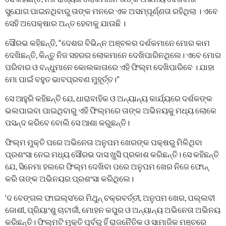
ସୁଯୋଗ ପାଇନଥିବାରୁ ତାଙ୍କ ମନରେ ଏକ ଅସମ୍ପୂର୍ଣ୍ଣତା ରହିଥିଲା । ଏବେ
ସେହି ଅପେକ୍ଷାର ଅନ୍ତ ହେବାକୁ ଯାଉଛି ।
ସୌରଭ କହିଛନ୍ତି, “ଦେଶର ବିଭିନ୍ନ ଅଞ୍ଚଳର ଦର୍ଶକମାନେ ମୋର କାମ
ଦେଖିଛନ୍ତି, କିନ୍ତୁ ନିଜ ସହରର ଲୋକମାନେ ଦେଖିପାରିନଥିଲେ। ଏବେ ମୋର
ପରିବାର ଓ ବନ୍ଧୁମାନେ କୋଲକାତାରେ ଏହି ଫିଲ୍ମ ଦେଖିପାରିବେ । ଯାହା
ମୋ ପାଇଁ ବହୁତ ଭାବପ୍ରବଣ ମୁହୂର୍ତ୍ତ।”
ସେ ଆହୁରି କହିଛନ୍ତି ଯେ, ଧାରାବାହିକ ଓ ଅନ୍ୟାନ୍ୟ କାର୍ଯ୍ୟରେ ଦର୍ଶକଙ୍କ
ଭଲପାଇବା ପାଇଥିବାରୁ ଏହି ଫିଲ୍ମରେ ତାଙ୍କ ଅଭିନୟକୁ ମଧ୍ୟ ଲୋକେ
ପସନ୍ଦ କରିବେ ବୋଲି ସେ ଆଶା କରୁଛନ୍ତି।
ଫିଲ୍ମ ମୁକ୍ତି ପରେ ଅଭିନେତା ଅନୁପମ ଖେରଙ୍କ ପକ୍ଷରୁ ମିଳିଥିବା
ପ୍ରଶଂସା ନେଇ ମଧ୍ୟ ସୌରଭ ଦାସ ଖୁସି ପ୍ରକାଶ କରିଛନ୍ତି। ସେ କହିଛନ୍ତି
ଯେ, ସିନେମା ହଲରେ ଫିଲ୍ମ ଦେଖିବା ପରେ ଅନୁପମ ଖେର ନିଜେ ଫୋନ୍
କରି ତାଙ୍କ ଅଭିନୟର ପ୍ରଶଂସା କରିଥିଲେ।
‘ଦ ବେଙ୍ଗଲ ଫାଇଲ୍ସ’ରେ ମିଥୁନ୍ ଚକ୍ରବର୍ତ୍ତୀ, ଅନୁପମ ଖେର, ପଲ୍ଲବୀ
ଜୋଶୀ, ପ୍ରିୟାଂଶୁ ଚାଟାର୍ଜୀ, ମୋହନ କପୁର ଓ ଅନ୍ୟାନ୍ୟ ଅଭିନେତା ଅଭିନୟ
କରିଛନ୍ତି। ଫିଲ୍ମଟି ମୁକ୍ତି ପୂର୍ବରୁ ହିଁ ରାଜନୈତିକ ଓ ସାମାଜିକ ମଞ୍ଚରେ