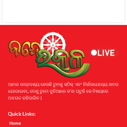
Earnyatra
ଆମର ଉଦ୍ଦେଶ୍ୟ ହେଉଛି ତୁମକୁ ସଠିକ୍ ଏବଂ ନିର୍ଭରଯୋଗ୍ୟ ଖବର
ଯୋଗାଇବା, ତେଣୁ ତୁମେ ଦୁନିଆରେ କ’ଣ ଘଟୁଛି ସେ ବିଷୟରେ
ଅବଗତ ରହିପାରିବ |
Quick Links:
Home