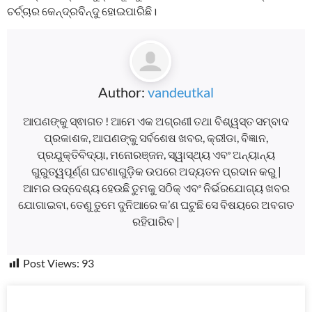
ଚର୍ଚ୍ଚାର କେନ୍ଦ୍ରବିନ୍ଦୁ ହୋଇପାରିଛି।
Author:
vandeutkal
ଆପଣଙ୍କୁ ସ୍ଵାଗତ ! ଆମେ ଏକ ଅଗ୍ରଣୀ ତଥା ବିଶ୍ୱସ୍ତ ସମ୍ବାଦ
ପ୍ରକାଶକ, ଆପଣଙ୍କୁ ସର୍ବଶେଷ ଖବର, କ୍ରୀଡା, ବିଜ୍ଞାନ,
ପ୍ରଯୁକ୍ତିବିଦ୍ୟା, ମନୋରଞ୍ଜନ, ସ୍ୱାସ୍ଥ୍ୟ ଏବଂ ଅନ୍ୟାନ୍ୟ
ଗୁରୁତ୍ୱପୂର୍ଣ୍ଣ ଘଟଣାଗୁଡ଼ିକ ଉପରେ ଅଦ୍ୟତନ ପ୍ରଦାନ କରୁ |
ଆମର ଉଦ୍ଦେଶ୍ୟ ହେଉଛି ତୁମକୁ ସଠିକ୍ ଏବଂ ନିର୍ଭରଯୋଗ୍ୟ ଖବର
ଯୋଗାଇବା, ତେଣୁ ତୁମେ ଦୁନିଆରେ କ’ଣ ଘଟୁଛି ସେ ବିଷୟରେ ଅବଗତ
ରହିପାରିବ |
Post Views:
93