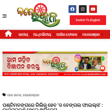
Switch To English
ଜାତୀୟ
ଆନ୍ତର୍ଜାତୀୟ
ଆଜିର ଫୋକସ
ମନୋରଞ୍ଜନ
ଜୀ
ତାଜା ଖବର
,
ମନୋରଞ୍ଜନ
ପଶ୍ଚିମବଙ୍ଗରେ ରିଲିଜ୍ ହେବ ‘ଦ ବେଙ୍ଗଲ ଫାଇଲ୍ସ’ :
ଭାବପ୍ରବଣ ହେଲେ ଅଭିନେତା