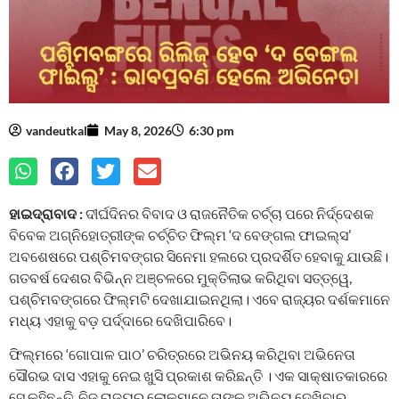
vandeutkal
May 8, 2026
6:30 pm
ହାଇଦ୍ରାବାଦ :
ଦୀର୍ଘଦିନର ବିବାଦ ଓ ରାଜନୈତିକ ଚର୍ଚ୍ଚା ପରେ ନିର୍ଦ୍ଦେଶକ
ବିବେକ ଅଗ୍ନିହୋତ୍ରୀଙ୍କ ଚର୍ଚ୍ଚିତ ଫିଲ୍ମ ‘ଦ ବେଙ୍ଗଲ ଫାଇଲ୍ସ’
ଅବଶେଷରେ ପଶ୍ଚିମବଙ୍ଗର ସିନେମା ହଲରେ ପ୍ରଦର୍ଶିତ ହେବାକୁ ଯାଉଛି।
ଗତବର୍ଷ ଦେଶର ବିଭିନ୍ନ ଅଞ୍ଚଳରେ ମୁକ୍ତିଲାଭ କରିଥିବା ସତ୍ତ୍ୱେ,
ପଶ୍ଚିମବଙ୍ଗରେ ଫିଲ୍ମଟି ଦେଖାଯାଇନଥିଲା। ଏବେ ରାଜ୍ୟର ଦର୍ଶକମାନେ
ମଧ୍ୟ ଏହାକୁ ବଡ଼ ପର୍ଦ୍ଦାରେ ଦେଖିପାରିବେ।
ଫିଲ୍ମରେ ‘ଗୋପାଳ ପାଠ’ ଚରିତ୍ରରେ ଅଭିନୟ କରିଥିବା ଅଭିନେତା
ସୌରଭ ଦାସ ଏହାକୁ ନେଇ ଖୁସି ପ୍ରକାଶ କରିଛନ୍ତି । ଏକ ସାକ୍ଷାତକାରରେ
ସେ କହିଛନ୍ତି, ନିଜ ରାଜ୍ୟର ଲୋକମାନେ ତାଙ୍କ ଅଭିନୟ ଦେଖିବାର