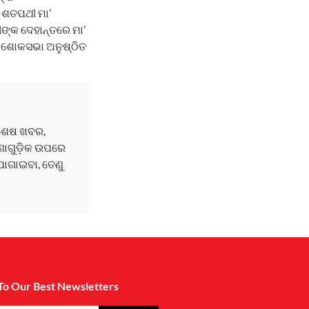
 ଶତପଥୀ ମା’
ଙ୍କ ଦେହାନ୍ତରେ ମା’
କ ଶୋକସଭା ଅନୁଷ୍ଠିତ
ବଶେଷ ଖବର,
ଘଟଣାଗୁଡ଼ିକ ଉପରେ
ୋଗାଇବା, ତେଣୁ
To Our Best Newsletters