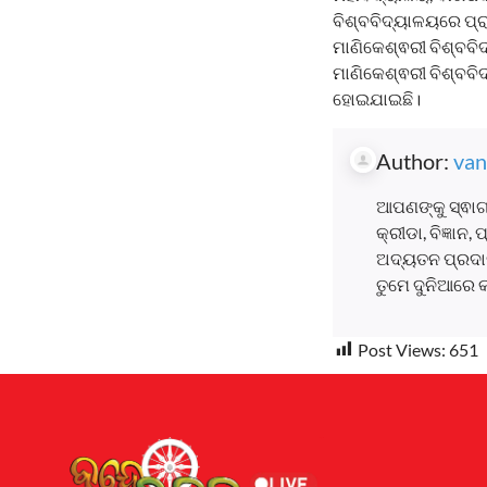
ବିଶ୍ବବିଦ୍ୟାଳୟରେ ପ୍
ମାଣିକେଶ୍ଵରୀ ବିଶ୍ବବ
ମାଣିକେଶ୍ଵରୀ ବିଶ୍ବବ
ହୋଇଯାଇଛି।
Author:
van
ଆପଣଙ୍କୁ ସ୍ଵାଗ
କ୍ରୀଡା, ବିଜ୍ଞାନ
ଅଦ୍ୟତନ ପ୍ରଦାନ
ତୁମେ ଦୁନିଆରେ 
Post Views:
651
Earnyatra