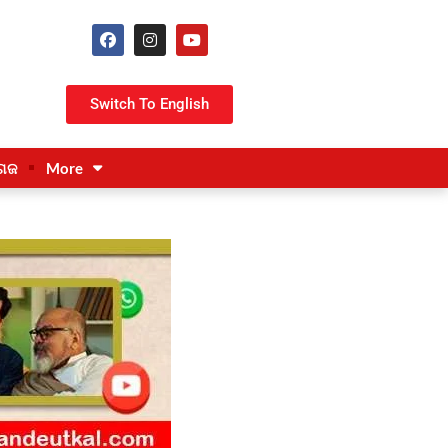
Switch To English
ଗଜ
More