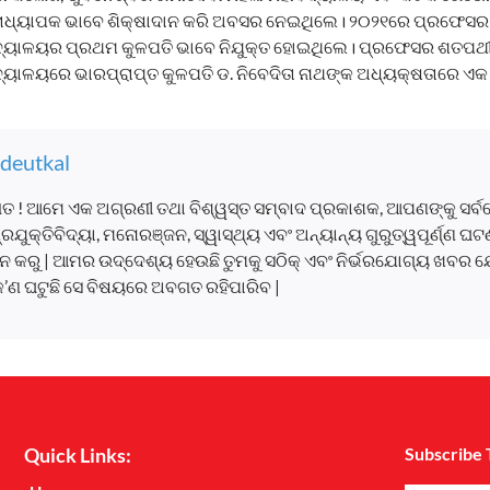
ରାଧ୍ୟାପକ ଭାବେ ଶିକ୍ଷାଦାନ କରି ଅବସର ନେଇଥିଲେ। ୨୦୨୧ରେ ପ୍ରଫେସର
ିଦ୍ୟାଳୟର ପ୍ରଥମ କୁଳପତି ଭାବେ ନିଯୁକ୍ତ ହୋଇଥିଲେ। ପ୍ରଫେସର ଶତପ‌ଥୀ
ିଦ୍ୟାଳୟରେ ଭାରପ୍ରାପ୍ତ କୁଳପତି ଡ. ନିବେଦିତା ନାଥଙ୍କ ଅଧ୍ୟକ୍ଷତାରେ ଏ
deutkal
ତ ! ଆମେ ଏକ ଅଗ୍ରଣୀ ତଥା ବିଶ୍ୱସ୍ତ ସମ୍ବାଦ ପ୍ରକାଶକ, ଆପଣଙ୍କୁ ସର୍
, ପ୍ରଯୁକ୍ତିବିଦ୍ୟା, ମନୋରଞ୍ଜନ, ସ୍ୱାସ୍ଥ୍ୟ ଏବଂ ଅନ୍ୟାନ୍ୟ ଗୁରୁତ୍ୱପୂର୍ଣ୍ଣ 
 କରୁ | ଆମର ଉଦ୍ଦେଶ୍ୟ ହେଉଛି ତୁମକୁ ସଠିକ୍ ଏବଂ ନିର୍ଭରଯୋଗ୍ୟ ଖବର ଯ
କ’ଣ ଘଟୁଛି ସେ ବିଷୟରେ ଅବଗତ ରହିପାରିବ |
Quick Links:
Subscribe 