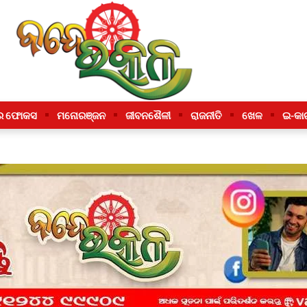
ର ଫୋକସ
ମନୋରଞ୍ଜନ
ଜୀବନଶୈଳୀ
ରାଜନୀତି
ଖେଳ
ଇ-କା