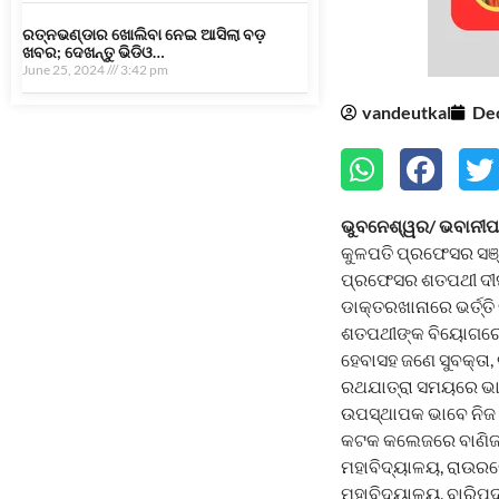
ରତ୍ନଭଣ୍ଡାର ଖୋଲିବା ନେଇ ଆସିଲା ବଡ଼
ଖବର; ଦେଖନ୍ତୁ ଭିଡିଓ…
June 25, 2024
3:42 pm
vandeutkal
De
ଭୁବନେଶ୍ୱର/ ଭବାନୀପା
କୁଳପତି ପ୍ରଫେସର ସଞ୍
ପ୍ରଫେସର ଶତପ‌ଥୀ ଦୀର
ଡାକ୍ତରଖାନାରେ ଭର୍ତ୍ତ
ଶତପଥୀଙ୍କ ବିୟୋଗରେ ର
ହେବାସହ ଜଣେ ସୁବକ୍ତା,
ରଥଯାତ୍ରା ସମୟରେ ଭାଷ
ଉପସ୍ଥାପକ ଭାବେ ନିଜ କ
କଟକ କଲେଜରେ ବାଣିଜ୍
ମହାବିଦ୍ୟାଳୟ, ରାଉର
ମହାବିଦ୍ୟାଳୟ, ବାରିପ