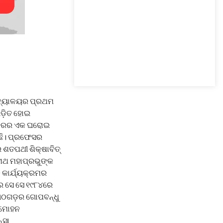
ବବିଦ୍ୟାଳୟର ପ୍ରଥମ
ଡ଼ିତ ହୋଇ
େଶ୍ବରର ଏକ ଘରୋଇ
ଇଛି। ପ୍ରଫେସର
ଶତପଥୀ ଶିକ୍ଷାବିତ୍
ନାଥ ମହାପ୍ରଭୁଙ୍କ
 କାର୍ଯ୍ୟକ୍ରମର
ରେ ସେ ସେ ୧୯୮୪ରେ
ଆଠଗଡ଼ର ଗୋପବନ୍ଧୁ
 ମୋହନ
୍ସା