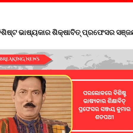
ିଷ୍ଟ ଭାଷ୍ୟକାର ଶିକ୍ଷାବିତ୍ ପ୍ରଫେସର ସଞ୍ଜ