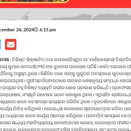
cember 26, 2024
6:15 pm
ଟଣା :
ବିଶିଷ୍ଟ ଶିକ୍ଷାବିତ୍ ତଥା କଳାହାଣ୍ଡିସ୍ଥିତ ମା’ ମାଣିକେଶ୍ଵରୀ ବିଶ୍
ଜୟ କୁମାର ଶତପଥୀ(୬୩) ଙ୍କ ବୁଧବାର ପରଲୋକ ଘଟିଛି। କର୍କଟ ରୋଗରେ ପୀ
୍ଘଦିନରୁ ଅସୁସ୍ଥ ଥିଲେ। କିଛିଦିନ ତଳେ ତାଙ୍କୁ ଗୁରୁତର ଅବସ୍ଥାରେ ଭୁବନ
ି କରାଯାଇଥିଲା। ପୁରୀ ସ୍ବର୍ଗଦ୍ଵାରଠାରେ ତାଙ୍କର ଶେଷକୃତ୍ୟ ସମ୍ପନ୍ନ ହୋ
ାଜ୍ୟର ବହୁ ବିଶିଷ୍ଟ ବ୍ୟକ୍ତି ଗଭୀର ଶୋକ ପ୍ରକାଶ କରିଛନ୍ତି। ପ୍ରଫେସର 
 ଉଦ୍‌ଘୋଷକ, ସଂସ୍କୃତି ଗବେଷକ ଭାବେ ଜଣାଶୁଣା ଥିଲେ। ଏଥିସହିତ ଶ୍ରୀଜଗନ୍
୍ୟକାର ଭାବେ ସେ ସମଗ୍ର ରାଜ୍ୟରେ ପରିଚିତ ଥିଲେ। ଦୂରଦର୍ଶନରେ ଏକାଧିକ
ାର୍ଯ୍ୟ ନିର୍ବାହ କରିଥିଲେ। ରେଭେନ୍ସା କଲେଜରେ ସ୍ନାତକୋତ୍ତର କରିବା ପ
ୟ ଅଧ୍ୟାପକ ଭାବେ କାର୍ଯ୍ୟ ଆରମ୍ଭ କରିଥିଲେ। ପରବର୍ତ୍ତୀ ସମୟରେ ସେ 
କେଲାର ସାନ୍ଧ୍ୟ ମହାବିଦ୍ୟାଳୟ, ଭବାନୀପାଟଣା କଲେଜ, ବାଲେଶ୍ବର ଫକୀର
ଦା କଲେଜ, ଭୁବନେଶ୍ବର ରମାଦେବୀ ମହିଳା ମହାବିଦ୍ୟାଳୟ ଏବଂ କଟକ ରେଭେନ