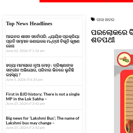
ତାଜା ଖବର
Top News Headlines
ପରଲୋକରେ ବିଶ
ଆଇନର ଶାସନ ସର୍ବୋପରି: ନ୍ୟାୟିକ ପ୍ରକ୍ରିୟା
ଶତପଥୀ
ପ୍ରତି ସମ୍ମାନ ଜଣାଇଲେ ମନ୍ତ୍ରୀ ବିଭୂତି ଭୂଷଣ
ଜେନା
June 22, 2026
1:16 am
ହତ୍ୟା ମାମଲାରେ ନୂଆ ମୋଡ଼ : ତ୍ରିଷ୍ଣାଙ୍କ
ସଙ୍ଗୀନ ଅଭିଯୋଗ, ପରିବାର ଭିତରେ ଲୁଚିଛି
ରହସ୍ୟ ?
June 5, 2026
6:35 pm
First in BJD history; There is not a single
MP in the Lok Sabha –
June 25, 2024
3:42 pm
Big news for ‘Lakshmi Bus’; The name of
Lakshmi bus may change –
June 25, 2024
3:42 pm