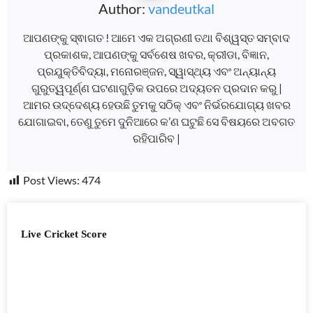
Author:
vandeutkal
ଆପଣଙ୍କୁ ସ୍ଵାଗତ ! ଆମେ ଏକ ଅଗ୍ରଣୀ ତଥା ବିଶ୍ୱସ୍ତ ସମ୍ବାଦ
ପ୍ରକାଶକ, ଆପଣଙ୍କୁ ସର୍ବଶେଷ ଖବର, କ୍ରୀଡା, ବିଜ୍ଞାନ,
ପ୍ରଯୁକ୍ତିବିଦ୍ୟା, ମନୋରଞ୍ଜନ, ସ୍ୱାସ୍ଥ୍ୟ ଏବଂ ଅନ୍ୟାନ୍ୟ
ଗୁରୁତ୍ୱପୂର୍ଣ୍ଣ ଘଟଣାଗୁଡ଼ିକ ଉପରେ ଅଦ୍ୟତନ ପ୍ରଦାନ କରୁ |
ଆମର ଉଦ୍ଦେଶ୍ୟ ହେଉଛି ତୁମକୁ ସଠିକ୍ ଏବଂ ନିର୍ଭରଯୋଗ୍ୟ ଖବର
ଯୋଗାଇବା, ତେଣୁ ତୁମେ ଦୁନିଆରେ କ’ଣ ଘଟୁଛି ସେ ବିଷୟରେ ଅବଗତ
ରହିପାରିବ |
Post Views:
474
Live Cricket Score