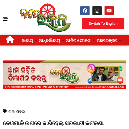
Switch To English
ଜାତୀୟ
ଆନ୍ତର୍ଜାତୀୟ
ଆଜିର ଫୋକସ
ମନୋରଞ୍ଜନ
ଜୀ
ତାଜା ଖବର
ଦେଓମାଳି ଉପରେ ଜାରିହେଲା ସରକାରୀ କଟକଣା