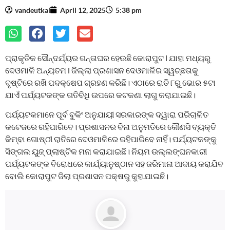
vandeutkal
April 12, 2025
5:38 pm
ପ୍ରାକୃତିକ ସୌନ୍ଦର୍ଯ୍ୟର ଗନ୍ତାଘର ହେଉଛି କୋରାପୁଟ l ଯାହା ମଧ୍ୟରୁ
ଦେଓମାଳି ଅନ୍ୟତମ l ଜିଲ୍ଲା ପ୍ରଶାସନ ଦେଓମାଳିର ସ୍ୱଚ୍ଛତାକୁ
ଦୃଷ୍ଟିରେ ରଖି ପଦକ୍ଷେପ ଗ୍ରହଣ କରିଛି। ଏଠାରେ ରାତି ୮ରୁ ଭୋର ୫ଟା
ଯାଏଁ ପର୍ଯ୍ୟଟକଙ୍କ ଗତିବିଧି ଉପରେ କଟକଣା ଲାଗୁ କରାଯାଇଛି।
ପର୍ଯ୍ୟଟକମାନେ ପୂର୍ବ ବୁକିଂ ଅନୁଯାୟୀ ସରକାରଙ୍କ ଦ୍ୱାରା ପରିଚାଳିତ
କଟେଜରେ ରହିପାରିବେ। ପ୍ରଶାସନର ବିନା ଅନୁମତିରେ କୌଣସି ବ୍ୟକ୍ତି
କିମ୍ବା ଗୋଷ୍ଠୀ ରାତିରେ ଦେଓମାଳିରେ ରହିପାରିବେ ନାହିଁ। ପର୍ଯ୍ୟଟକଙ୍କୁ
ସିଙ୍ଗଲ ୟୁଜ୍‌‌ ପ୍ଲାଷ୍ଟିକ ମନା କରାଯାଇଛି। ନିୟମ ଉଲ୍ଲଙ୍ଘନକାରୀ
ପର୍ଯ୍ୟଟକଙ୍କ ବିରୋଧରେ କାର୍ଯ୍ୟାନୁଷ୍ଠାନ ସହ ଜରିମାନା ଆଦାୟ କରାଯିବ
ବୋଲି କୋରାପୁଟ ଜିଲା ପ୍ରଶାସନ ପକ୍ଷରୁ କୁହାଯାଇଛି।