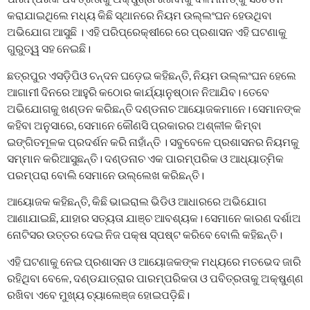
କରାଯାଇଥିଲେ ମଧ୍ୟ କିଛି ସ୍ଥାନରେ ନିୟମ ଉଲ୍ଲଂଘନ ହେଉଥିବା
ଅଭିଯୋଗ ଆସୁଛି । ଏହି ପରିପ୍ରେକ୍ଷୀରେ ରେ ପ୍ରଶାସନ ଏହି ଘଟଣାକୁ
ଗୁରୁତ୍ୱ ସହ ନେଇଛି।
ଛତ୍ରପୁର ଏସଡ଼ିପିଓ ଚନ୍ଦନ ଘଡ଼େଇ କହିଛନ୍ତି, ନିୟମ ଉଲ୍ଲଂଘନ ହେଲେ
ଆଗାମୀ ଦିନରେ ଆହୁରି କଠୋର କାର୍ଯ୍ୟାନୁଷ୍ଠାନ ନିଆଯିବ। ତେବେ
ଅଭିଯୋଗକୁ ଖଣ୍ଡନ କରିଛନ୍ତି ଦଣ୍ଡନାଚ ଆୟୋଜକମାନେ। ସେମାନଙ୍କ
କହିବା ଅନୁସାରେ, ସେମାନେ କୌଣସି ପ୍ରକାରର ଅଶ୍ଳୀଳ କିମ୍ବା
ଇଙ୍ଗିତମୂଳକ ପ୍ରଦର୍ଶନ କରି ନାହାଁନ୍ତି । ସବୁବେଳେ ପ୍ରଶାସନର ନିୟମକୁ
ସମ୍ମାନ କରିଆସୁଛନ୍ତି। ଦଣ୍ଡନାଚ ଏକ ପାରମ୍ପରିକ ଓ ଆଧ୍ୟାତ୍ମିକ
ପରମ୍ପରା ବୋଲି ସେମାନେ ଉଲ୍ଲେଖ କରିଛନ୍ତି।
ଆୟୋଜକ କହିଛନ୍ତି, କିଛି ଭାଇରାଲ ଭିଡିଓ ଆଧାରରେ ଅଭିଯୋଗ
ଆଣାଯାଇଛି, ଯାହାର ସତ୍ୟତା ଯାଞ୍ଚ ଆବଶ୍ୟକ। ସେମାନେ କାରଣ ଦର୍ଶାଅ
ନୋଟିସର ଉତ୍ତର ଦେଇ ନିଜ ପକ୍ଷ ସ୍ପଷ୍ଟ କରିବେ ବୋଲି କହିଛନ୍ତି।
ଏହି ଘଟଣାକୁ ନେଇ ପ୍ରଶାସନ ଓ ଆୟୋଜକଙ୍କ ମଧ୍ୟରେ ମତଭେଦ ଜାରି
ରହିଥିବା ବେଳେ, ଦଣ୍ଡଯାତ୍ରାର ପାରମ୍ପରିକତା ଓ ପବିତ୍ରତାକୁ ଅକ୍ଷୁଣ୍ଣ
ରଖିବା ଏବେ ମୁଖ୍ୟ ଚ୍ୟାଲେଞ୍ଜ ହୋଇପଡ଼ିଛି।