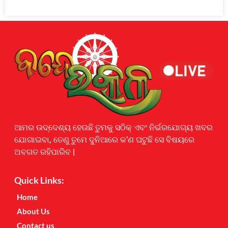
Earnyatra
ଆମର ଉଦ୍ଦେଶ୍ୟ ହେଉଛି ତୁମକୁ ସଠିକ୍ ଏବଂ ନିର୍ଭରଯୋଗ୍ୟ ଖବର
ଯୋଗାଇବା, ତେଣୁ ତୁମେ ଦୁନିଆରେ କ’ଣ ଘଟୁଛି ସେ ବିଷୟରେ
ଅବଗତ ରହିପାରିବ |
Quick Links:
Home
About Us
Contact us