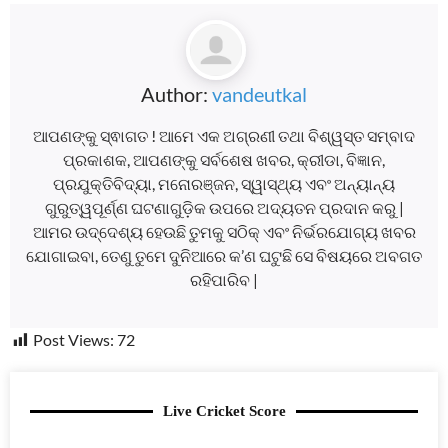
Author:
vandeutkal
ଆପଣଙ୍କୁ ସ୍ଵାଗତ ! ଆମେ ଏକ ଅଗ୍ରଣୀ ତଥା ବିଶ୍ୱସ୍ତ ସମ୍ବାଦ
ପ୍ରକାଶକ, ଆପଣଙ୍କୁ ସର୍ବଶେଷ ଖବର, କ୍ରୀଡା, ବିଜ୍ଞାନ,
ପ୍ରଯୁକ୍ତିବିଦ୍ୟା, ମନୋରଞ୍ଜନ, ସ୍ୱାସ୍ଥ୍ୟ ଏବଂ ଅନ୍ୟାନ୍ୟ
ଗୁରୁତ୍ୱପୂର୍ଣ୍ଣ ଘଟଣାଗୁଡ଼ିକ ଉପରେ ଅଦ୍ୟତନ ପ୍ରଦାନ କରୁ |
ଆମର ଉଦ୍ଦେଶ୍ୟ ହେଉଛି ତୁମକୁ ସଠିକ୍ ଏବଂ ନିର୍ଭରଯୋଗ୍ୟ ଖବର
ଯୋଗାଇବା, ତେଣୁ ତୁମେ ଦୁନିଆରେ କ’ଣ ଘଟୁଛି ସେ ବିଷୟରେ ଅବଗତ
ରହିପାରିବ |
Post Views:
72
Live Cricket Score