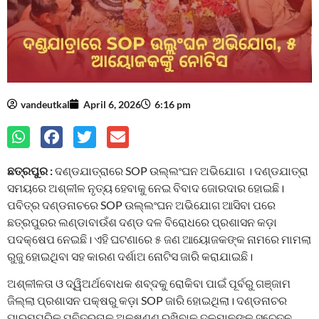
vandeutkal
April 6, 2026
6:16 pm
ଛତ୍ରପୁର :
ଦଣ୍ଡଯାତ୍ରାରେ SOP ଉଲ୍ଲଂଘନ ଅଭିଯୋଗ । ଦଣ୍ଡଯାତ୍ରା
ସମୟରେ ଅଶ୍ଳୀଳ ନୃତ୍ୟ ହେବାକୁ ନେଇ ବିବାଦ ଜୋରଦାର ହୋଇଛି।
ପବିତ୍ର ଦଣ୍ଡନାଚରେ SOP ଉଲ୍ଲଂଘନ ଅଭିଯୋଗ ଆସିବା ପରେ
ଛତ୍ରପୁରର ଲଣ୍ଡାବାଉଁଶ ଦଣ୍ଡ ଦଳ ବିରୋଧରେ ପ୍ରଶାସନ କଡ଼ା
ପଦକ୍ଷେପ ନେଇଛି। ଏହି ଘଟଣାରେ ୫ ଜଣ ଆୟୋଜକଙ୍କ ନାମରେ ମାମଲା
ରୁଜୁ ହୋଇଥିବା ସହ କାରଣ ଦର୍ଶାଅ ନୋଟିସ ଜାରି କରାଯାଇଛି।
ଅଶ୍ଳୀଳତା ଓ ଦ୍ୱିଅର୍ଥବୋଧକ ଶବ୍ଦକୁ ରୋକିବା ପାଇଁ ପୂର୍ବରୁ ଗଞ୍ଜାମ
ଜିଲ୍ଲା ପ୍ରଶାସନ ପକ୍ଷରୁ କଡ଼ା SOP ଜାରି ହୋଇଥିଲା। ଦଣ୍ଡନାଚର
ପାରମ୍ପରିକ ପବିତ୍ରତାକୁ ଅକ୍ଷୁଣ୍ଣ ରଖିବାକୁ ଦଳମାନଙ୍କୁ ସଚେତନ