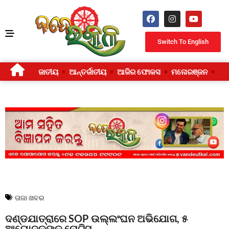
Switch To English
ଜାତୀୟ
ଆନ୍ତର୍ଜାତୀୟ
ଆଜିର ଫୋକସ
ମନୋରଞ୍ଜନ
ଜୀ
ତାଜା ଖବର
ଦଣ୍ଡଯାତ୍ରାରେ SOP ଉଲ୍ଲଂଘନ ଅଭିଯୋଗ, ୫
ଆୟୋଜକଙ୍କୁ ନୋଟିସ