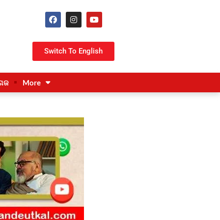
Switch To English
ଗଜ
More