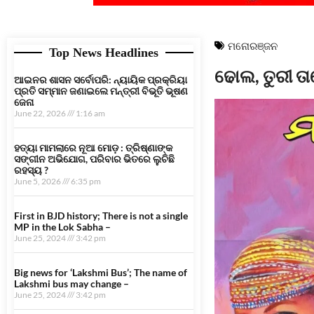
ମନୋରଞ୍ଜନ
Top News Headlines
ଢୋଲ, ତୁରୀ ତ
ଆଇନର ଶାସନ ସର୍ବୋପରି: ନ୍ୟାୟିକ ପ୍ରକ୍ରିୟା
ପ୍ରତି ସମ୍ମାନ ଜଣାଇଲେ ମନ୍ତ୍ରୀ ବିଭୂତି ଭୂଷଣ
ଜେନା
June 22, 2026
1:16 am
ହତ୍ୟା ମାମଲାରେ ନୂଆ ମୋଡ଼ : ତ୍ରିଷ୍ଣାଙ୍କ
ସଙ୍ଗୀନ ଅଭିଯୋଗ, ପରିବାର ଭିତରେ ଲୁଚିଛି
ରହସ୍ୟ ?
June 5, 2026
6:35 pm
First in BJD history; There is not a single
MP in the Lok Sabha –
June 25, 2024
3:42 pm
Big news for ‘Lakshmi Bus’; The name of
Lakshmi bus may change –
June 25, 2024
3:42 pm