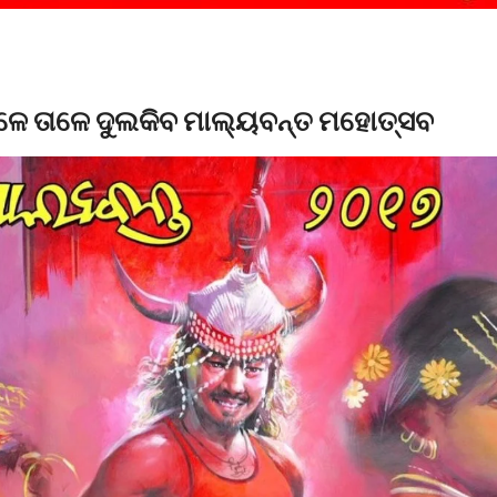
ାଳେ ତାଳେ ଦୁଲକିବ ମାଲ୍ୟବନ୍ତ ମହୋତ୍ସବ