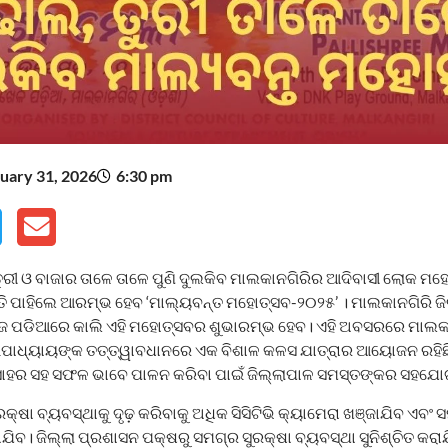
uary 31, 2026
6:30 pm
ରୀ ଓ ବାଜାର ତାଳେ ତାଳେ ପୁଣି ଦୁଲକିବ ମାଲକାନଗିରିର ଆଦିବାସୀ ଲୋକ ମହ
ତି ପାହିଲେ ଆରମ୍ଭ ହେବ ‘ମାଲ୍ୟବନ୍ତ ମହୋତ୍ସବ-୨୦୨୫’ । ମାଲକାନଗିରି ଜି
 ପଡିଆରେ କାଲି ଏହି ମହୋତ୍ସବର ଶୁଭାରମ୍ଭ ହେବ। ଏହି ଅବସରରେ ମାଲକାନ
ପାଧ୍ୟାୟଙ୍କ ତତ୍ତ୍ୱାବଧାନରେ ଏକ ବିଶାଳ କଳସ ଯାତ୍ରାର ଆୟୋଜନ ରହିଛି
ତ୍ସାହର ସହ ସଫଳ ଭାବେ ପାଳନ କରିବା ପାଇଁ ଜିଲ୍ଲାପାଳ ସମସ୍ତଙ୍କର ସହଯୋଗ
ା ବ୍ୟବସ୍ଥାକୁ ଦୃଢ଼ କରିବାକୁ ଅଧିକ ସିସିଟିଭି କ୍ୟାମେରା ଖଞ୍ଜାଯିବ ଏବଂ ସ
ବ। ଜିଲ୍ଲା ପ୍ରଶାସନ ପକ୍ଷରୁ ସମଗ୍ର ସୁରକ୍ଷା ବ୍ୟବସ୍ଥା ସୁନିଶ୍ଚିତ କରା