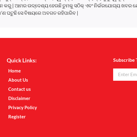
 କରୁ | ଆମର ଉଦ୍ଦେଶ୍ୟ ହେଉଛି ତୁମକୁ ସଠିକ୍ ଏବଂ ନିର୍ଭରଯୋଗ୍ୟ ଖବର ଯ
କ’ଣ ଘଟୁଛି ସେ ବିଷୟରେ ଅବଗତ ରହିପାରିବ |
Quick Links:
Subscribe 
Home
About Us
Contact us
Disclaimer
Privacy Policy
Register