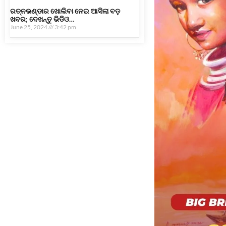
ରତ୍ନଭଣ୍ଡାର ଖୋଲିବା ନେଇ ଆସିଲା ବଡ଼
ଖବର; ଦେଖନ୍ତୁ ଭିଡିଓ…
June 25, 2024
3:42 pm