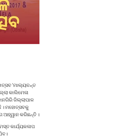
ୋତ୍ସବ ‘ମାଲ୍ୟବନ୍ତ
ଲ୍ଲା କାଲିମେଳା
ଗିରି ଜିଲ୍ଲାପାଳ
 । ମହୋତ୍ସବକୁ
 ଆହ୍ୱାନ କରିଛନ୍ତି ।
ମସ୍ତ କାର୍ଯ୍ୟକଳାପ
ଯିବ।