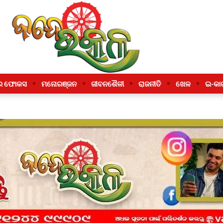
ର ଫୋକସ
ମନୋରଞ୍ଜନ
ଜୀବନଶୈଳୀ
ରାଜନୀତି
ଖେଳ
ଇ-କା