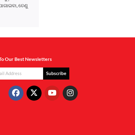
ୋଗାଇବା, ତେଣୁ
To Our Best Newsletters
Subscribe