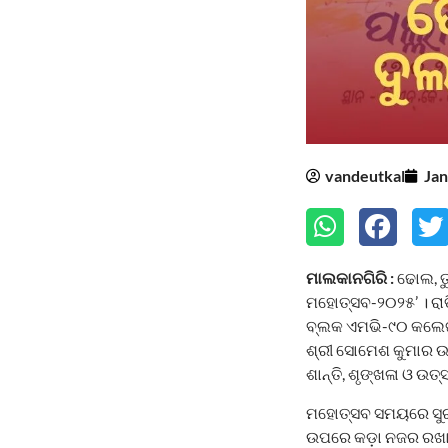
vandeutkal
Jan
ମାଲକାନଗିରି :
ଢୋଲ, ତୁ
ମହୋତ୍ସବ-୨୦୨୫’ । ରା
ବ୍ଲକ ଏମଭି-୯୦ କଲେଜ
ଶ୍ରୀ ସୋମେଶ କୁମାର ଉ
ଶାନ୍ତି, ଶୃଙ୍ଖଳା ଓ ଉ
ମହୋତ୍ସବ ସମୟରେ ସୁରକ୍ଷ
ଉପରେ କଡ଼ା ନଜର ରଖାଯି