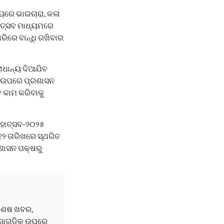
୍ୟରେ ଭାଇଚାରା, କଳା
ି ଉତ୍ସବ ମାଧ୍ୟମରେ
ିରେ ବାନ୍ଧି ରଖିବାର
ାଧାନ୍ୟ ଦିଆଯିବ
୍ରି ଉପରେ ପ୍ରଶାସନ
େ କାମ କରିବାକୁ
ମହୋତ୍ସବ-୨୦୨୫
 ୧୨ ତାରିଖରେ ସ୍ଥଗିତ
ରଶାସନ ପକ୍ଷରୁ
ବଶେଷ ଖବର,
ଘଟଣାଗୁଡ଼ିକ ଉପରେ