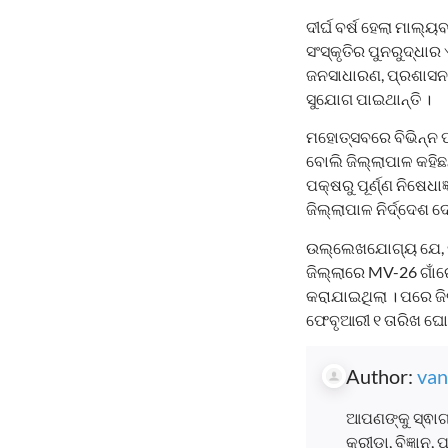
ଦୀର୍ଘ ବର୍ଷ ହେଲା ମାଲ
ସଂସ୍କୃତିର ପୁନରୁଦ୍ଧାର
ଜନସାଧାରଣ, ପ୍ରଶାସନ 
ସୁଯୋଗ ପାଇଥାନ୍ତି ।
ମହୋତ୍ସବରେ ବିଭିନ୍ନ ପ
ବୋଲି ଜିଲ୍ଲାପାଳ କହିଛନ
ପକ୍ଷରୁ ପୂର୍ଣ୍ଣ ନିଷେଧ
ଜିଲ୍ଲାପାଳ ନିର୍ଦ୍ଦେଶ ଦ
ଉଲ୍ଲେଖଯୋଗ୍ୟ ଯେ, ପୂ
ଜିଲ୍ଲାରେ MV-26 ଗାଁରେ
କରାଯାଇଥିଲା । ପରେ ଜି
ଫେବୃଆରୀ ୧ ତାରିଖ ଘୋ
Author:
van
ଆପଣଙ୍କୁ ସ୍ଵାଗ
କ୍ରୀଡା, ବିଜ୍ଞାନ