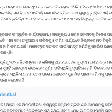
୍ୟବନ୍ତ ମହୋତ୍ସବ ବେଶ ଧୁମ ଧାମରେ ପାଳିତ ହୋଇଆସିଛି । ଜିଲ୍ଲାବାସୀଙ୍କ ମଧ
 ଏବଂ ଜିଲ୍ଲାର ବିକାଶ ପାଇଁ ଏହି ଗଣପର୍ବର ଭୂମିକା ବେଶ ଗୁରୁତ୍ୱପୂର୍ଣ୍ଣ । ଏହ
ଓ ଜନପ୍ରତିନିଧି ଏକ ହୋଇ ଭାବର ଆଦାନ ପ୍ରଦାନ ସହ ଜିଲ୍ଲାକୁ ଗୋଟିଏ ଡୋର
୍ରକାର ସାଂସ୍କୃତିକ କାର୍ଯ୍ୟକ୍ରମ, ଲୋକନୃତ୍ୟ ଓ ଲୋକସଙ୍ଗୀତକୁ ବିଶେଷ ପ୍ର
୍ତି। ଏହା ସହ ଫେବୃଆରୀ ୧ ତାରିଖରୁ ୫ ତାରିଖ ପର୍ଯ୍ୟନ୍ତ ଜିଲ୍ଲାରେ ମଦ ବିକ
ାଜ୍ଞା ଜାରି କରାଯାଇଛି। ମହୋତ୍ସବ ସଫଳତା ପାଇଁ ସମସ୍ତ କମିଟିକୁ ସକ୍ରିୟ ଭାବ
େଇଛନ୍ତି।
ର୍ବରୁ ୨୦୨୫ ଡିସେମ୍ବର ୧୪ ତାରିଖରୁ ଆରମ୍ଭ ହେବାକୁ ଥିବା ମାଲ୍ୟବନ୍ତ 
 ସୃଷ୍ଟି ହୋଇଥିବା ଉତ୍ତେଜନାପୂର୍ଣ୍ଣ ପରିସ୍ଥିତିକୁ ଦୃଷ୍ଟିରେ ରଖି, ଡିସେମ୍ବର
ଲ୍ଲାର ସ୍ଥିତି ସାଧାରଣ ହେବା ପରେ ମହୋତ୍ସବ ପୁନର୍ବାର ପାଳନ କରିବାକୁ ପ୍
ଷଣା କରାଯାଇଛି ।
deutkal
ତ ! ଆମେ ଏକ ଅଗ୍ରଣୀ ତଥା ବିଶ୍ୱସ୍ତ ସମ୍ବାଦ ପ୍ରକାଶକ, ଆପଣଙ୍କୁ ସର୍
, ପ୍ରଯୁକ୍ତିବିଦ୍ୟା, ମନୋରଞ୍ଜନ, ସ୍ୱାସ୍ଥ୍ୟ ଏବଂ ଅନ୍ୟାନ୍ୟ ଗୁରୁତ୍ୱପୂର୍ଣ୍ଣ 