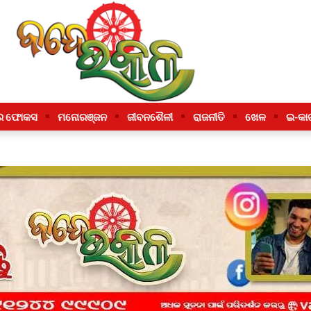
ର ଫୋକସ
ମନୋରଞ୍ଜନ
ଜୀବନଶୈଳୀ
ରାଜନୀତି
ଖେଳ
ଇ-କା