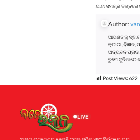
ଯାହା ସମଗ୍ର ବିଶ୍ବରେ ଅ
Author:
van
ଆପଣଙ୍କୁ ସ୍ଵାଗ
କ୍ରୀଡା, ବିଜ୍ଞାନ
ଅଦ୍ୟତନ ପ୍ରଦାନ
ତୁମେ ଦୁନିଆରେ 
Post Views:
622
Earnyatra
ଆମର ଉଦ୍ଦେଶ୍ୟ ହେଉଛି ତୁମକୁ ସଠିକ୍ ଏବଂ ନିର୍ଭରଯୋଗ୍ୟ