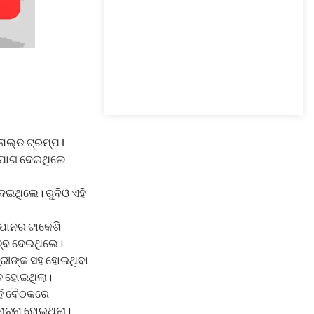
ାଲ୍ଡ ଟ୍ରମ୍ପ l
 ଯୋଗ ଦେଇଥିଲେ
େଇଥିଲେ। ରୁବିଓ ଏହି
ାପାନର ଟାକେଶି
ତ୍ବ ଦେଇଥିଲେ।
୍ରୀଙ୍କ ସହ ହୋଇଥିବା
ତ ହୋଇଥିଲା।
ହି ବୈଠକରେ
ୋଚନା ହୋଇଥିଲା।