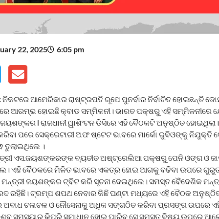
uary 22, 2025
6:05 pm
:
ନିକଟରେ ଆମେରିକାର ରାଷ୍ଟ୍ରପତି ରୂପେ ପୁନର୍ବାର ନିର୍ବାଚିତ ହୋଇଛନ୍ତି ଡୋନ
ରେ ଆରମ୍ଭ ହୋଇଛି କ୍ବାଡ ସମ୍ମିଳନୀ। ଭାରତ ପକ୍ଷରୁ ଏହି ସମ୍ମିଳନୀରେ
 ଜୟଶଙ୍କର l ରାଜଧାନୀ ୱାଶିଂଟନ ଡିସିରେ ଏହି ବୈଠକଟି ଅନୁଷ୍ଠିତ ହୋଇଥିଲା।
ିବା ପରେ ସେକ୍ରେଟାରୀ ଅଫ ଷ୍ଟେଟ ଭାବରେ ମାର୍କୋ ରୁବିଓଙ୍କୁ ନିଯୁକ୍ତି ଦ
ଵ ତୁଲାଇଥିଲେ ।
୍ରୀ ଏସ.ଜୟଶଙ୍କରଙ୍କ ବ୍ୟତୀତ ଅଷ୍ଟ୍ରେଲିଆ ପକ୍ଷରୁ ପେନି ଓଙ୍ଗ ଓ ଜ
। ଏହି ବୈଠକରେ ମିଳିତ ଭାବରେ ଏକତ୍ର ହୋଇ ଆଗକୁ ବଢିବା ଉପରେ ଗୁରୁ
ନ୍ତ୍ରୀ ଜୟଶଙ୍କର ଟ୍ବିଟ କରି ସୂଚନା ଦେଇଥିଲେ। ସମସ୍ତ ବୈଦେଶିକ ମନ୍ତ
ରହିଛି। ଟ୍ରମ୍ପ ଶପଥ ନେବାର କିଛି ଘଣ୍ଟା ମଧ୍ୟରେ ଏହି ବୈଠକ ଅନୁଷ୍ଠି
େ ଅବାଧ ଚଳାଚଳ ଓ ନୌସେନାକୁ ଅଧିକ ସଙ୍ଗଠିତ କରିବା ପ୍ରସଙ୍ଗ ଉପରେ ଏ
ିଶ୍ବ ସମସ୍ୟାର କିପରି ସମାଧାନ ହୋଇ ପାରିବ ସେ ସମସ୍ତ ବିଷୟ ଉପରେ ଆଲ