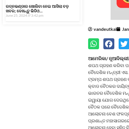
ରତ୍ନଭଣ୍ଡାର ଖୋଲିବା ନେଇ ଆସିଲା ବଡ଼
ଖବର; ଦେଖନ୍ତୁ ଭିଡିଓ…
June 25, 2024
3:42 pm
vandeutkal
Jan
ଆମେରିକା/ ନୂଆଦିଲ୍ଲୀ
ଶପଥ ଗ୍ରହଣ କରିବା ପ
ବୈଦେଶିକ ମନ୍ତ୍ରୀ ଏସ.
ଟ୍ରମ୍ପ ଶପଥ ଗ୍ରହଣ କର
କ୍ବାଡ ବୈଠକର ଦାୟିତ୍
ଭାରତର ବୈଦେଶିକ ମନ୍ତ
ଇୱାୟା ଯୋଗ ଦେଇଥିଲେ
ବୈଠକ ପରେ ବୈଦେଶିକ ମ
ଆଲୋଚନା ବେଶ ଫଳପ୍ରଦ 
ପ୍ରଶାନ୍ତ ମହାସାଗରର
ଆଲୋଚନା ହେବା ସହିତ ବ