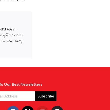
ବଶେଷ ଖବର,
ଘଟଣାଗୁଡ଼ିକ ଉପରେ
ୋଗାଇବା, ତେଣୁ
To Our Best Newsletters
Subscribe