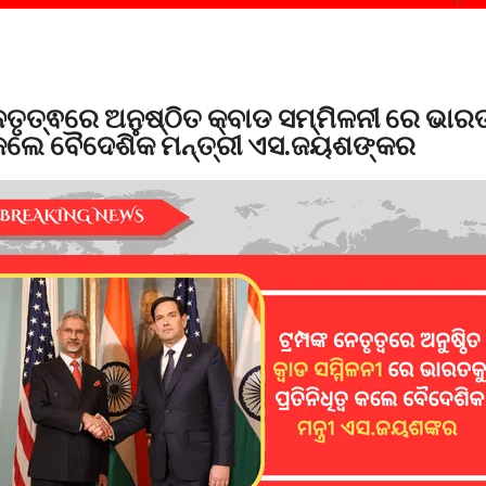
ତୃତ୍ଵରେ ଅନୁଷ୍ଠିତ କ୍ବାଡ ସମ୍ମିଳନୀ ରେ ଭାର
ଵ କଲେ ବୈଦେଶିକ ମନ୍ତ୍ରୀ ଏସ.ଜୟଶଙ୍କର