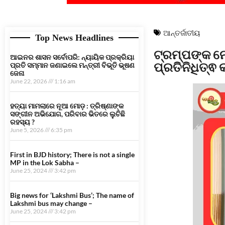
ଆନ୍ତର୍ଜାତୀୟ
Top News Headlines
ଟ୍ରମ୍ପଙ୍କ ନେ
ଆଇନର ଶାସନ ସର୍ବୋପରି: ନ୍ୟାୟିକ ପ୍ରକ୍ରିୟା
ପ୍ରତିନିଧିତ୍
ପ୍ରତି ସମ୍ମାନ ଜଣାଇଲେ ମନ୍ତ୍ରୀ ବିଭୂତି ଭୂଷଣ
ଜେନା
June 22, 2026
1:16 am
ହତ୍ୟା ମାମଲାରେ ନୂଆ ମୋଡ଼ : ତ୍ରିଷ୍ଣାଙ୍କ
ସଙ୍ଗୀନ ଅଭିଯୋଗ, ପରିବାର ଭିତରେ ଲୁଚିଛି
ରହସ୍ୟ ?
June 5, 2026
6:35 pm
First in BJD history; There is not a single
MP in the Lok Sabha –
June 25, 2024
3:42 pm
Big news for ‘Lakshmi Bus’; The name of
Lakshmi bus may change –
June 25, 2024
3:42 pm