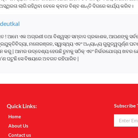
ସ୍ଥିରତା ଲାଗି ରହିଥିବା ବେଳେ କ୍ବାଡ ବିଶ୍ବ ଶାନ୍ତି ଦିଗରେ କାର୍ଯ୍ୟ କରିବ।
deutkal
ତ ! ଆମେ ଏକ ଅଗ୍ରଣୀ ତଥା ବିଶ୍ୱସ୍ତ ସମ୍ବାଦ ପ୍ରକାଶକ, ଆପଣଙ୍କୁ ସର୍
, ପ୍ରଯୁକ୍ତିବିଦ୍ୟା, ମନୋରଞ୍ଜନ, ସ୍ୱାସ୍ଥ୍ୟ ଏବଂ ଅନ୍ୟାନ୍ୟ ଗୁରୁତ୍ୱପୂର୍ଣ୍ଣ 
 କରୁ | ଆମର ଉଦ୍ଦେଶ୍ୟ ହେଉଛି ତୁମକୁ ସଠିକ୍ ଏବଂ ନିର୍ଭରଯୋଗ୍ୟ ଖବର ଯ
କ’ଣ ଘଟୁଛି ସେ ବିଷୟରେ ଅବଗତ ରହିପାରିବ |
Quick Links:
Subscribe 
Home
About Us
Contact us