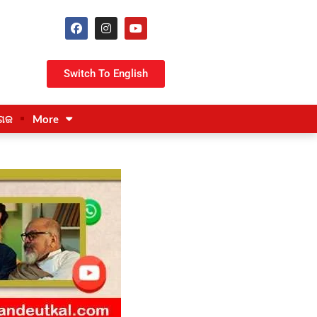
Switch To English
ଗଜ
More