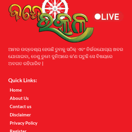
Earnyatra
ଆମର ଉଦ୍ଦେଶ୍ୟ ହେଉଛି ତୁମକୁ ସଠିକ୍ ଏବଂ ନିର୍ଭରଯୋଗ୍ୟ ଖବର
ଯୋଗାଇବା, ତେଣୁ ତୁମେ ଦୁନିଆରେ କ’ଣ ଘଟୁଛି ସେ ବିଷୟରେ
ଅବଗତ ରହିପାରିବ |
Quick Links:
Home
About Us
Contact us
Disclaimer
Privacy Policy
Register