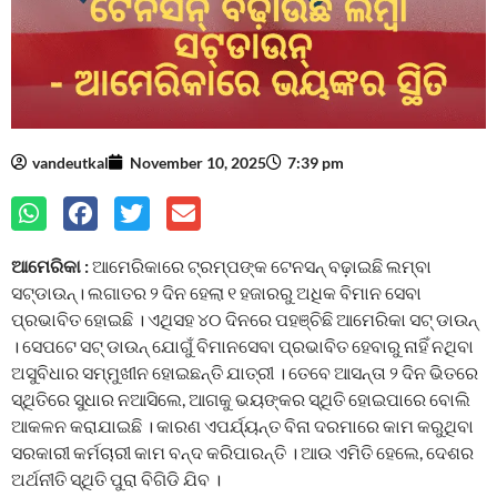
vandeutkal
November 10, 2025
7:39 pm
ଆମେରିକା :
ଆମେରିକାରେ ଟ୍ରମ୍ପଙ୍କ ଟେନସନ୍‌ ବଢ଼ାଇଛି ଲମ୍ବା
ସଟ୍‌ଡାଉନ୍‌। ଲଗାତର ୨ ଦିନ ହେଲା ୧ ହଜାରରୁ ଅଧିକ ବିମାନ ସେବା
ପ୍ରଭାବିତ ହୋଇଛି । ଏଥିସହ ୪୦ ଦିନରେ ପହଞ୍ଚିଛି ଆମେରିକା ସଟ୍‌ ଡାଉନ୍‌
। ସେପଟେ ସଟ୍‌ ଡାଉନ୍‌ ଯୋଗୁଁ ବିମାନସେବା ପ୍ରଭାବିତ ହେବାରୁ ନାହିଁ ନଥିବା
ଅସୁବିଧାର ସମ୍ମୁଖୀନ ହୋଇଛନ୍ତି ଯାତ୍ରୀ । ତେବେ ଆସନ୍ତା ୨ ଦିନ ଭିତରେ
ସ୍ଥିତିରେ ସୁଧାର ନଆସିଲେ, ଆଗକୁ ଭୟଙ୍କର ସ୍ଥିତି ହୋଇପାରେ ବୋଲି
ଆକଳନ କରାଯାଇଛି । କାରଣ ଏପର୍ଯ୍ୟନ୍ତ ବିନା ଦରମାରେ କାମ କରୁଥିବା
ସରକାରୀ କର୍ମଚାରୀ କାମ ବନ୍ଦ କରିପାରନ୍ତି । ଆଉ ଏମିତି ହେଲେ, ଦେଶର
ଅର୍ଥନୀତି ସ୍ଥିତି ପୁରା ବିଗିଡି ଯିବ ।