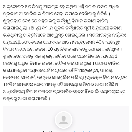
ଅକ୍ଟୋବର ୧ ତାରିଖରୁ ଆରମ୍ଭ ହୋଇଥିବା ଏହି ସଟ ଡାଉନର ଅଧିକ
ପ୍ରଭାବ ଆମେରିକାର ବିମାନ ସେବା ଉପରେ ଦେଖିବାକୁ ମିଳିଛି ।
ଶୁକ୍ରବାର ଦେଶରେ ୧ ହଜାରରୁ ଊର୍ଦ୍ଧ୍ୱ ବିମାନ ଉଡାଣ ବାତିଲ୍
କରାଯାଇଥିଲା । ଅନ୍ୟ ବିମାନ ଗୁଡିକ ନିର୍ଦ୍ଧାରିତ ସୂଚୀ ଅନୁଯାୟୀ ଉଡାଣ
ଭରିଥିବାରୁ ଯାତ୍ରୀମାନେ ଆଶ୍ୱସ୍ତି ହୋଇଥିଲେ । ସରକାରଙ୍କ ନିର୍ଦ୍ଦେଶ
ଅନୁଯାୟୀ, ଫେଡେରାଲ ଆଭିଏସନ ଆଡମିନିଷ୍ଟ୍ରେସନ 40 ଟି ପ୍ରମୁଖ
ବିମାନ ବନ୍ଦରରେ ଉଡାଣ 10 ପ୍ରତିଶତ କାଟିବାକୁ ଘୋଷଣା କରିଥିଲା ।
ଶୁକ୍ରବାର ସକାଳୁ ଏହାକୁ ଲାଗୁ କରିବା ପରେ ଆମେରିକାରେ ପ୍ରାୟ 1
ହଜାରରୁ ଅଧିକ ବିମାନ ଉଡାଣ ବାତିଲ କରାଯାଇଥିଲା । ଉଡାଣ ବାତିଲ
କରାଯାଇଥିବା ଏୟାରପୋର୍ଟ ମଧ୍ୟରେ ରହିଛି ଆଟ୍ଲାଣ୍ଟା, ଡାଲସ୍,
ଡେନଭର, ସାଲହର୍ଟ, ଉତ୍ତର କାରୋଲିନ ଭଳି ବ୍ୟସ୍ତବହୁଳ ବିମାନ ବନ୍ଦର
। ଚଳିତ ସପ୍ତାହର ଶେଷ ଆଡକୁ ଏହି ସମସ୍ୟା କମିବାର ଆଶା ରହିଛି ଓ
ଅନ୍ତର୍ଜାତୀୟ ବିମାନ ଚଳାଚଳ ପ୍ରଭାବିତ ହେବନାହିଁ ବୋଲି ଏୟାରଲାଇନ୍ସ
ପକ୍ଷରୁ ଆଶା କରାଯାଉଛି ।