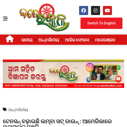
Switch To English
ଜାତୀୟ
ଆନ୍ତର୍ଜାତୀୟ
ଆଜିର ଫୋକସ
ମନୋରଞ୍ଜନ
ଜୀ
ଆନ୍ତର୍ଜାତୀୟ
ଟେନସନ୍‌ ବଢ଼ାଉଛି ଲମ୍ବା ସଟ୍‌ ଡାଉନ୍‌ : ଆମେରିକାରେ
ଭୟଙ୍କର ସ୍ଥିତି