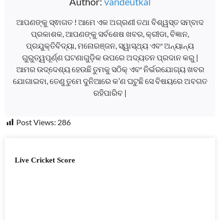
Author:
vandeutkal
ଆପଣଙ୍କୁ ସ୍ଵାଗତ ! ଆମେ ଏକ ଅଗ୍ରଣୀ ତଥା ବିଶ୍ୱସ୍ତ ସମ୍ବାଦ
ପ୍ରକାଶକ, ଆପଣଙ୍କୁ ସର୍ବଶେଷ ଖବର, କ୍ରୀଡା, ବିଜ୍ଞାନ,
ପ୍ରଯୁକ୍ତିବିଦ୍ୟା, ମନୋରଞ୍ଜନ, ସ୍ୱାସ୍ଥ୍ୟ ଏବଂ ଅନ୍ୟାନ୍ୟ
ଗୁରୁତ୍ୱପୂର୍ଣ୍ଣ ଘଟଣାଗୁଡ଼ିକ ଉପରେ ଅଦ୍ୟତନ ପ୍ରଦାନ କରୁ |
ଆମର ଉଦ୍ଦେଶ୍ୟ ହେଉଛି ତୁମକୁ ସଠିକ୍ ଏବଂ ନିର୍ଭରଯୋଗ୍ୟ ଖବର
ଯୋଗାଇବା, ତେଣୁ ତୁମେ ଦୁନିଆରେ କ’ଣ ଘଟୁଛି ସେ ବିଷୟରେ ଅବଗତ
ରହିପାରିବ |
Post Views:
286
Live Cricket Score