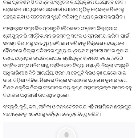
କଳା ପ୍ରଦର୍ଶନ ଓ ବିଭିନ୍ନ ସାଂସ୍କୃତିକ କାର୍ଯ୍ୟକ୍ରମ ଆୟୋଜିତ ହେବ।
ଲୋକକଳା ମାଧ୍ୟମରେ ସରକାରୀ ଯୋଜନା ଗୁଡ଼ିକୁ ଲୋକଙ୍କ ନିକଟକୁ
ପହଞ୍ଚାଇବା ଓ ସଚେତନତା ସୃଷ୍ଟି କରିବାକୁ ମଧ୍ୟ ପ୍ରୟାସ କରାଯିବ।
ମହୋତ୍ସବ ସମ୍ପର୍କିତ ପ୍ରସ୍ତୁତି ବୈଠକରେ ଗଞ୍ଜାମ ଜିଲ୍ଲାପାଳ
ଶ୍ରୀଯୁକ୍ତ ଭି.କୀର୍ତ୍ତିଭାସନ ଉତ୍ସବକୁ ସଫଳ ଓ ସ୍ମରଣୀୟ କରିବା ପାଇଁ
ସମସ୍ତ ବିଭାଗକୁ ସମନ୍ୱୟ ରଖି କାମ କରିବାକୁ ନିର୍ଦ୍ଦେଶ ଦେଇଥିଲେ।
ବୈଠକରେ ଜିଲ୍ଲା ପରିଷଦର ମୁଖ୍ୟ ଉନ୍ନୟନ ଅଧିକାରୀ ସମୀର କୁମାର
ଜେନା, ଛତ୍ରପୁର ଉପଜିଲ୍ଲାପାଳ ଶ୍ରୀଯୁକ୍ତ ଶିବାଶିଷ ବରାଳ, ବିଡିଓ
ସମ୍ବିତ ସଂଗ୍ରାମଜିତ ସାହୁ, ତହସିଲଦାର ଦିବ୍ୟା ମହାନ୍ତି, ଜିଲ୍ଲା ସଂସ୍କୃତି
ଅଧିକାରିଣୀ ଅଦିତି ଆଚାର୍ଯ୍ୟ, ଓରମାସ ଡେପୁଟି ସିଇଓ ଡ଼ଃ ରାଜଗୋପାଳ
ଦାଶ, ଓଡ଼ିଶା ଜୀବିକା ମିଶନର ଜିଲ୍ଲା ସଂଯୋଜକ ସନ୍ତୋଷ କୁମାର ରଥ,
ମିଶନ ଶକ୍ତିର ଜିଲ୍ଲା ସଂଯୋଜକ ଜୟ କୃଷ୍ଣ ମହାପାତ୍ରଙ୍କ ସମେତ ବହୁ
ବିଭାଗର ଅଧିକାରୀ ଉପସ୍ଥିତ ଥିଲେ।
ସଂସ୍କୃତି, କୃଷି, କଳା, ଜୀବିକା ଓ ଜନସଚେତନତାର ଏହି ମହାମିଳନ ଛତ୍ରପୁର
ମହୋତ୍ସବକୁ ଏବେଠାରୁ ଚର୍ଚ୍ଚାର କେନ୍ଦ୍ରବିନ୍ଦୁ କରିଛି।