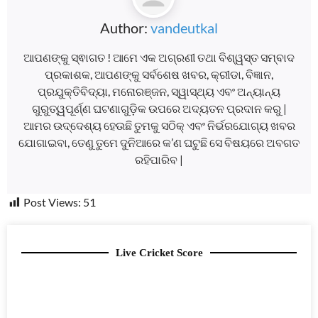
Author:
vandeutkal
ଆପଣଙ୍କୁ ସ୍ଵାଗତ ! ଆମେ ଏକ ଅଗ୍ରଣୀ ତଥା ବିଶ୍ୱସ୍ତ ସମ୍ବାଦ
ପ୍ରକାଶକ, ଆପଣଙ୍କୁ ସର୍ବଶେଷ ଖବର, କ୍ରୀଡା, ବିଜ୍ଞାନ,
ପ୍ରଯୁକ୍ତିବିଦ୍ୟା, ମନୋରଞ୍ଜନ, ସ୍ୱାସ୍ଥ୍ୟ ଏବଂ ଅନ୍ୟାନ୍ୟ
ଗୁରୁତ୍ୱପୂର୍ଣ୍ଣ ଘଟଣାଗୁଡ଼ିକ ଉପରେ ଅଦ୍ୟତନ ପ୍ରଦାନ କରୁ |
ଆମର ଉଦ୍ଦେଶ୍ୟ ହେଉଛି ତୁମକୁ ସଠିକ୍ ଏବଂ ନିର୍ଭରଯୋଗ୍ୟ ଖବର
ଯୋଗାଇବା, ତେଣୁ ତୁମେ ଦୁନିଆରେ କ’ଣ ଘଟୁଛି ସେ ବିଷୟରେ ଅବଗତ
ରହିପାରିବ |
Post Views:
51
Live Cricket Score