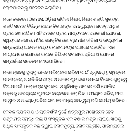
ଏହାସହିତ ମତ୍ସ୍ୟଚାଷ, ପ୍ରାଣୀପାଳନ ଓ ଉଦ୍ୟାନ କୃଷି କ୍ଷେତ୍ରରେ
ଲୋକମାନଙ୍କୁ ସଚେତନ କରାଯିବ।
ମହୋତ୍ସବରେ ଓରମାସ, ଓଡ଼ିଶା ଜୀବିକା ମିଶନ, ମିଶନ ଶକ୍ତି, ସୁଭଦ୍ରା
ଶକ୍ତି ସମେତ ବିଭିନ୍ନ ଲାଇନ ବିଭାଗଙ୍କ ସମନ୍ୱୟରେ ଶହେରୁ ଅଧିକ
ଷ୍ଟଲ ଖୋଲାଯିବ। ଏହି ସମସ୍ତ ଷ୍ଟଲ୍‌ ମାଧ୍ୟମରେ ସରକାରୀ ଯୋଜନା,
ସ୍ୱୟଂରୋଜଗାର, ମହିଳା ସଶକ୍ତିକରଣ, ଗ୍ରାମୀଣ ଜୀବିକା ଓ ଉଦ୍ୟମୀତା
ସମ୍ବନ୍ଧୀୟ ଅନେକ ତଥ୍ୟ ଲୋକମାନଙ୍କ ପାଖରେ ପହଞ୍ଚିବ। ଏହା
ମାଧ୍ୟମରେ ସାଧାରଣ ଲୋକେ ବିଭିନ୍ନ ସରକାରୀ ସୁବିଧା ଓ ଯୋଜନା
ସମ୍ପର୍କରେ ସଚେତନ ହୋଇପାରିବେ।
ମହୋତ୍ସବକୁ ସୁଚାରୁ ଭାବେ ପରିଚାଳନା କରିବା ପାଇଁ ସ୍ୱାସ୍ଥ୍ୟ, ସ୍ୱଚ୍ଛତା,
ପାନୀୟଜଳ, ଅଗ୍ନି ନିରାପତ୍ତା ଓ ଆଇନ ଶୃଙ୍ଖଳା ଉପରେ ବିଶେଷ ଗୁରୁତ୍ୱ
ଦିଆଯାଇଛି । ଲୋକଙ୍କ ସୁରକ୍ଷା ଓ ସୁବିଧାକୁ ଆଗରେ ରଖି ପୋଲିସ
ପକ୍ଷରୁ ଆବଶ୍ୟକ ମୃତୟନ ବ୍ୟବସ୍ଥା କରାଯିବ । ଫାୟାର ସର୍ଭିସ, ଟାଟା
ପାୱାର ଓ ଅନ୍ୟାନ୍ୟ ବିଭାଗମାନେ ମଧ୍ୟ ସମନ୍ୱୟ ରଖି କାର୍ଯ୍ୟ କରିବେ।
କେବଳ ବ୍ୟବସାୟ ଓ ପ୍ରଦର୍ଶନୀ ନୁହେଁ, ଛତ୍ରପୁର ମହୋତ୍ସବ ହେବ
ଗଞ୍ଜାମର ସମୃଦ୍ଧ କଳା ଓ ସଂସ୍କୃତିର ଏକ ବିଶାଳ ମଞ୍ଚ। ପ୍ରାୟ ୩୦ରୁ
ଅଧିକ ସାଂସ୍କୃତିକ ଦଳ ଦ୍ୱାରା ଲୋକନୃତ୍ୟ, ଲୋକସଙ୍ଗୀତ, ପାରମ୍ପରିକ