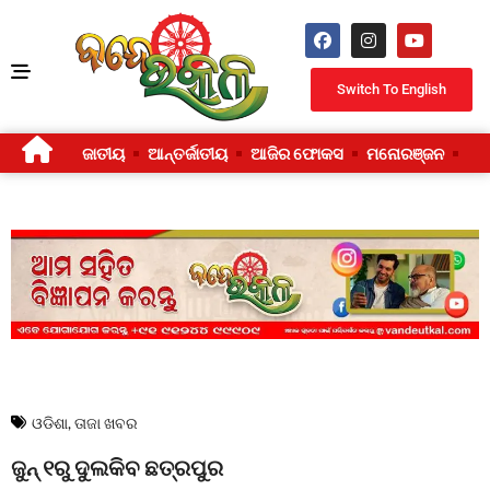
Switch To English
ଜାତୀୟ
ଆନ୍ତର୍ଜାତୀୟ
ଆଜିର ଫୋକସ
ମନୋରଞ୍ଜନ
ଜୀ
ଓଡିଶା
,
ତାଜା ଖବର
ଜୁନ୍‌ ୧ରୁ ଦୁଲକିବ ଛତ୍ରପୁର