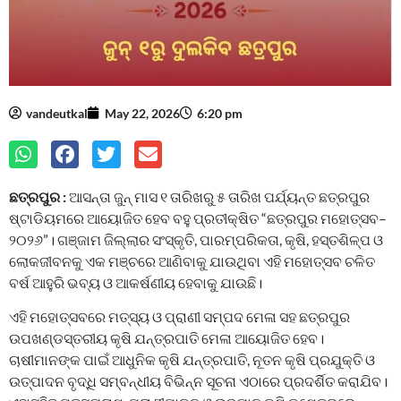
vandeutkal
May 22, 2026
6:20 pm
ଛତ୍ରପୁର :
ଆସନ୍ତା ଜୁନ୍‌ ମାସ ୧ ତାରିଖରୁ ୫ ତାରିଖ ପର୍ଯ୍ୟନ୍ତ ଛତ୍ରପୁର
ଷ୍ଟାଡିୟମରେ ଆୟୋଜିତ ହେବ ବହୁ ପ୍ରତୀକ୍ଷିତ “ଛତ୍ରପୁର ମହୋତ୍ସବ–
୨୦୨୬”। ଗଞ୍ଜାମ ଜିଲ୍ଲାର ସଂସ୍କୃତି, ପାରମ୍ପରିକତା, କୃଷି, ହସ୍ତଶିଳ୍ପ ଓ
ଲୋକଜୀବନକୁ ଏକ ମଞ୍ଚରେ ଆଣିବାକୁ ଯାଉଥିବା ଏହି ମହୋତ୍ସବ ଚଳିତ
ବର୍ଷ ଆହୁରି ଭବ୍ୟ ଓ ଆକର୍ଷଣୀୟ ହେବାକୁ ଯାଉଛି।
ଏହି ମହୋତ୍ସବରେ ମତ୍ସ୍ୟ ଓ ପ୍ରାଣୀ ସମ୍ପଦ ମେଳା ସହ ଛତ୍ରପୁର
ଉପଖଣ୍ଡସ୍ତରୀୟ କୃଷି ଯନ୍ତ୍ରପାତି ମେଳା ଆୟୋଜିତ ହେବ।
ଚାଷୀମାନଙ୍କ ପାଇଁ ଆଧୁନିକ କୃଷି ଯନ୍ତ୍ରପାତି, ନୂତନ କୃଷି ପ୍ରଯୁକ୍ତି ଓ
ଉତ୍ପାଦନ ବୃଦ୍ଧି ସମ୍ବନ୍ଧୀୟ ବିଭିନ୍ନ ସୂଚନା ଏଠାରେ ପ୍ରଦର୍ଶିତ କରାଯିବ।