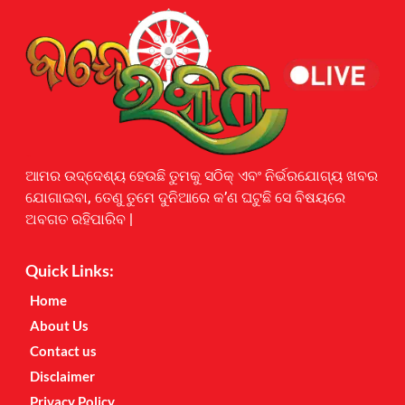
Earnyatra
ଆମର ଉଦ୍ଦେଶ୍ୟ ହେଉଛି ତୁମକୁ ସଠିକ୍ ଏବଂ ନିର୍ଭରଯୋଗ୍ୟ ଖବର
ଯୋଗାଇବା, ତେଣୁ ତୁମେ ଦୁନିଆରେ କ’ଣ ଘଟୁଛି ସେ ବିଷୟରେ
ଅବଗତ ରହିପାରିବ |
Quick Links:
Home
About Us
Contact us
Disclaimer
Privacy Policy