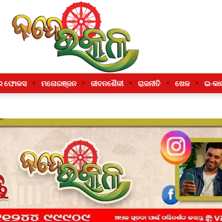
ର ଫୋକସ
ମନୋରଞ୍ଜନ
ଜୀବନଶୈଳୀ
ରାଜନୀତି
ଖେଳ
ଇ-କା