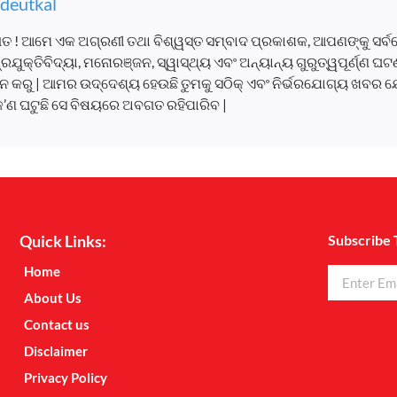
deutkal
ତ ! ଆମେ ଏକ ଅଗ୍ରଣୀ ତଥା ବିଶ୍ୱସ୍ତ ସମ୍ବାଦ ପ୍ରକାଶକ, ଆପଣଙ୍କୁ ସର୍
, ପ୍ରଯୁକ୍ତିବିଦ୍ୟା, ମନୋରଞ୍ଜନ, ସ୍ୱାସ୍ଥ୍ୟ ଏବଂ ଅନ୍ୟାନ୍ୟ ଗୁରୁତ୍ୱପୂର୍ଣ୍ଣ 
 କରୁ | ଆମର ଉଦ୍ଦେଶ୍ୟ ହେଉଛି ତୁମକୁ ସଠିକ୍ ଏବଂ ନିର୍ଭରଯୋଗ୍ୟ ଖବର ଯ
କ’ଣ ଘଟୁଛି ସେ ବିଷୟରେ ଅବଗତ ରହିପାରିବ |
Quick Links:
Subscribe 
Home
About Us
Contact us
Disclaimer
Privacy Policy