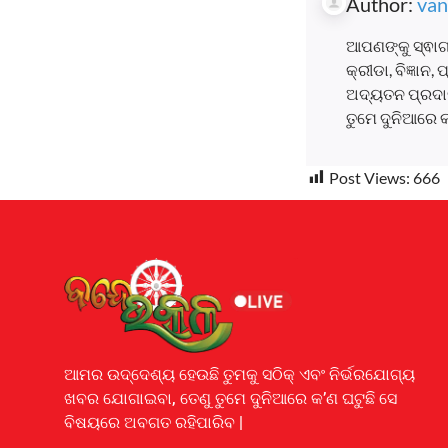
Author:
van
ଆପଣଙ୍କୁ ସ୍ଵାଗ
କ୍ରୀଡା, ବିଜ୍ଞାନ
ଅଦ୍ୟତନ ପ୍ରଦାନ
ତୁମେ ଦୁନିଆରେ 
Post Views:
666
Earnyatra
ଆମର ଉଦ୍ଦେଶ୍ୟ ହେଉଛି ତୁମକୁ ସଠିକ୍ ଏବଂ ନିର୍ଭରଯୋଗ୍ୟ
ଖବର ଯୋଗାଇବା, ତେଣୁ ତୁମେ ଦୁନିଆରେ କ’ଣ ଘଟୁଛି ସେ
ବିଷୟରେ ଅବଗତ ରହିପାରିବ |