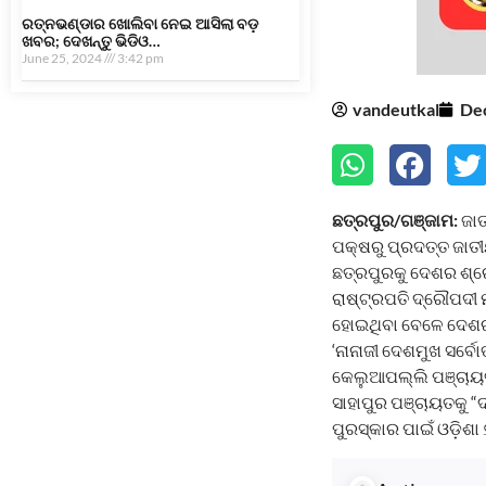
ରତ୍ନଭଣ୍ଡାର ଖୋଲିବା ନେଇ ଆସିଲା ବଡ଼
ଖବର; ଦେଖନ୍ତୁ ଭିଡିଓ…
June 25, 2024
3:42 pm
vandeutkal
De
ଛତ୍ରପୁର/ଗଞ୍ଜାମ:
ଜାତ
ପକ୍ଷରୁ ପ୍ରଦତ୍ତ ଜାତ
ଛତ୍ରପୁରକୁ ଦେଶର ଶ୍ରେ
ରାଷ୍ଟ୍ରପତି ଦ୍ରୌପଦୀ ମ
ହୋଇଥିବା ବେଳେ ଦେଶର 
‘ନାନାଜୀ ଦେଶମୁଖ ସର୍ବ
କେଲୁଆପଲ୍ଲି ପଞ୍ଚାୟତକୁ 
ସାହାପୁର ପଞ୍ଚାୟତକୁ 
ପୁରସ୍କାର ପାଇଁ ଓଡ଼ିଶା 