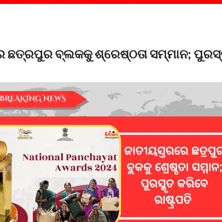
ଛତ୍ରପୁର ବ୍ଲକକୁ ଶ୍ରେଷ୍ଠତା ସମ୍ମାନ; ପୁରସ୍