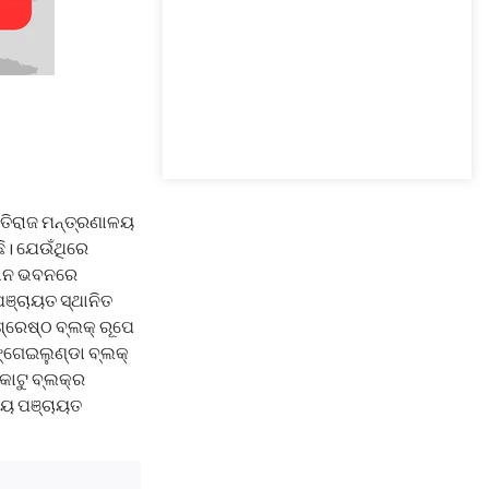
ାୟତିରାଜ ମନ୍ତ୍ରଣାଳୟ
ି। ଯେଉଁଥିରେ
୍ଞାନ ଭବନରେ
ପଞ୍ଚାୟତ ସ୍ଥାନିତ
୍ରେଷ୍ଠ ବ୍ଲକ୍ ରୂପେ
ଙ୍ଗେଇଲୁଣ୍ଡା ବ୍ଲକ୍
କାଟୁ ବ୍ଲକ୍‌ର
ୀୟ ପଞ୍ଚାୟତ