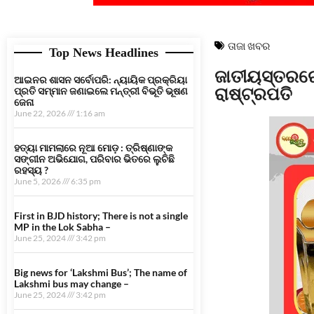
ତାଜା ଖବର
Top News Headlines
ଜାତୀୟସ୍ତରରେ 
ଆଇନର ଶାସନ ସର୍ବୋପରି: ନ୍ୟାୟିକ ପ୍ରକ୍ରିୟା
ରାଷ୍ଟ୍ରପତି
ପ୍ରତି ସମ୍ମାନ ଜଣାଇଲେ ମନ୍ତ୍ରୀ ବିଭୂତି ଭୂଷଣ
ଜେନା
June 22, 2026
1:16 am
ହତ୍ୟା ମାମଲାରେ ନୂଆ ମୋଡ଼ : ତ୍ରିଷ୍ଣାଙ୍କ
ସଙ୍ଗୀନ ଅଭିଯୋଗ, ପରିବାର ଭିତରେ ଲୁଚିଛି
ରହସ୍ୟ ?
June 5, 2026
6:35 pm
First in BJD history; There is not a single
MP in the Lok Sabha –
June 25, 2024
3:42 pm
Big news for ‘Lakshmi Bus’; The name of
Lakshmi bus may change –
June 25, 2024
3:42 pm