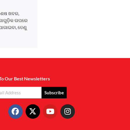
ବଶେଷ ଖବର,
ଘଟଣାଗୁଡ଼ିକ ଉପରେ
ୋଗାଇବା, ତେଣୁ
To Our Best Newsletters
Subscribe