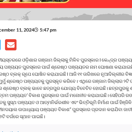
cember 11, 2024
5:47 pm
ୀୟସ୍ତରରେ ଓଡ଼ିଶାର ଗଞ୍ଜାମ ଜିଲ୍ଲାକୁ ମିଳିବ ପୁରସ୍କାର l କେନ୍ଦ୍ର ପଞ୍ଚ
ୀୟ ପଞ୍ଚାୟତ ପୁରସ୍କାର ପାଇଁ ଶ୍ରେଷ୍ଠ ପଞ୍ଚାୟତର ନାମ ଘୋଷଣା କରାଯାଇଛ
ଷ୍ଠ ବ୍ଲକ୍ ରୂପେ ଘୋଷିତ କରାଯାଇଛି l ଆଜି ୧୧ ତାରିଖରେ ନୂଆଦିଲ୍ଲୀର ବିଜ
ୁର୍ମୁ ଶ୍ରେଷ୍ଠ ପଞ୍ଚାୟତକୁ ପୁରସ୍କୃତ କରିବେ। ଏଥିରେ ଗଞ୍ଜାମ ଜିଲ୍ଲାର ୨ଟି 
ଶ୍ରେଷ୍ଠ ବ୍ଲକ୍ ଭାବେ ଛତ୍ରପୁର ଯୋଗ୍ୟ ବିବେଚିତ ହୋଇଛି। ଛତ୍ରପୁରକୁ ଶ
ୋତ୍ତମ ପଞ୍ଚାୟତ’ ବିକାଶ ପୁରସ୍କାର ପାଇଁ ମନୋନୀତ କରାଯାଇଛି। ସେହିପରି ର
ସୁସ୍ଥ ପଞ୍ଚାୟତ ଓ ଆତ୍ମନିର୍ଭରଶୀଳ ଏବଂ ଭିତ୍ତିଭୂମି ନିର୍ମାଣ ପାଇଁ ହିଞ୍ଜିଳି
“ଦୀନଦୟାଲ ଉପାଧ୍ୟାୟ ପଞ୍ଚାୟତ ବିକାଶ” ପୁରସ୍କାର ପ୍ରଦାନ କରାଯିବା ଜାତ
୭ଟି ବର୍ଗରେ ସ୍ଥାନ ପାଇଛି।