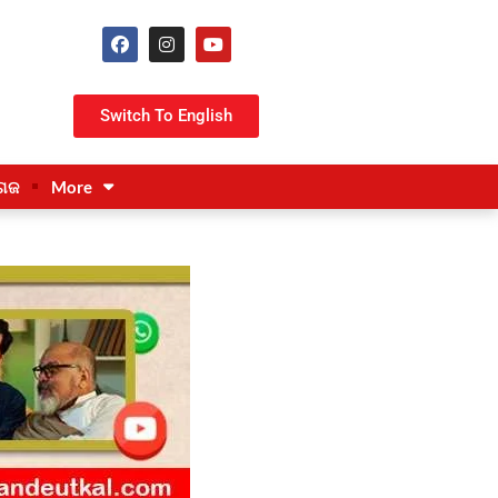
Switch To English
ଗଜ
More