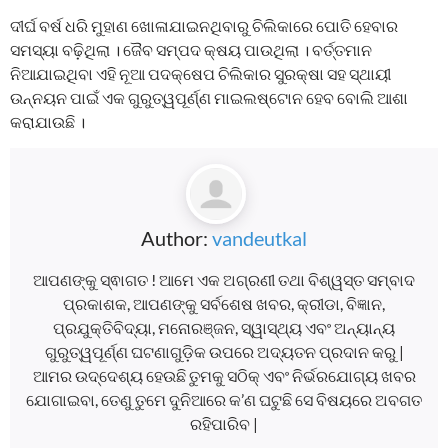
ଦୀର୍ଘ ବର୍ଷ ଧରି ମୁହାଣ ଖୋଳାଯାଇନଥିବାରୁ ଚିଲିକାରେ ପୋତି ହେବାର
ସମସ୍ୟା ବଢ଼ିଥିଲା । ଜୈବ ସମ୍ପଦ କ୍ଷୟ ପାଉଥିଲା । ବର୍ତ୍ତମାନ
ନିଆଯାଇଥିବା ଏହି ନୂଆ ପଦକ୍ଷେପ ଚିଲିକାର ସୁରକ୍ଷା ସହ ସ୍ଥାୟୀ
ଉନ୍ନୟନ ପାଇଁ ଏକ ଗୁରୁତ୍ୱପୂର୍ଣ୍ଣ ମାଇଲଷ୍ଟୋନ ହେବ ବୋଲି ଆଶା
କରାଯାଉଛି ।
Author:
vandeutkal
ଆପଣଙ୍କୁ ସ୍ଵାଗତ ! ଆମେ ଏକ ଅଗ୍ରଣୀ ତଥା ବିଶ୍ୱସ୍ତ ସମ୍ବାଦ
ପ୍ରକାଶକ, ଆପଣଙ୍କୁ ସର୍ବଶେଷ ଖବର, କ୍ରୀଡା, ବିଜ୍ଞାନ,
ପ୍ରଯୁକ୍ତିବିଦ୍ୟା, ମନୋରଞ୍ଜନ, ସ୍ୱାସ୍ଥ୍ୟ ଏବଂ ଅନ୍ୟାନ୍ୟ
ଗୁରୁତ୍ୱପୂର୍ଣ୍ଣ ଘଟଣାଗୁଡ଼ିକ ଉପରେ ଅଦ୍ୟତନ ପ୍ରଦାନ କରୁ |
ଆମର ଉଦ୍ଦେଶ୍ୟ ହେଉଛି ତୁମକୁ ସଠିକ୍ ଏବଂ ନିର୍ଭରଯୋଗ୍ୟ ଖବର
ଯୋଗାଇବା, ତେଣୁ ତୁମେ ଦୁନିଆରେ କ’ଣ ଘଟୁଛି ସେ ବିଷୟରେ ଅବଗତ
ରହିପାରିବ |