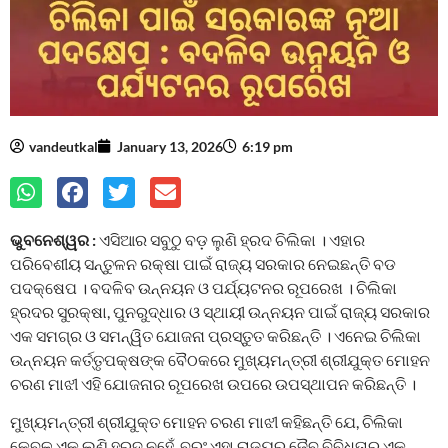
vandeutkal
January 13, 2026
6:19 pm
ଭୁବନେଶ୍ୱର :
ଏସିଆର ସବୁଠୁ ବଡ଼ ଲୁଣି ହ୍ରଦ ଚିଲିକା । ଏହାର
ପରିବେଶୀୟ ସନ୍ତୁଳନ ରକ୍ଷା ପାଇଁ ରାଜ୍ୟ ସରକାର ନେଇଛନ୍ତି ବଡ
ପଦକ୍ଷେପ । ବଦଳିବ ଉନ୍ନୟନ ଓ ପର୍ଯ୍ୟଟନର ରୂପରେଖ । ଚିଲିକା
ହ୍ରଦର ସୁରକ୍ଷା, ପୁନରୁଦ୍ଧାର ଓ ସ୍ଥାୟୀ ଉନ୍ନୟନ ପାଇଁ ରାଜ୍ୟ ସରକାର
ଏକ ସମଗ୍ର ଓ ସମନ୍ୱିତ ଯୋଜନା ପ୍ରସ୍ତୁତ କରିଛନ୍ତି । ଏନେଇ ଚିଲିକା
ଉନ୍ନୟନ କର୍ତ୍ତୃପକ୍ଷଙ୍କ ବୈଠକରେ ମୁଖ୍ୟମନ୍ତ୍ରୀ ଶ୍ରୀଯୁକ୍ତ ମୋହନ
ଚରଣ ମାଝୀ ଏହି ଯୋଜନାର ରୂପରେଖ ଉପରେ ଉପସ୍ଥାପନ କରିଛନ୍ତି ।
ମୁଖ୍ୟମନ୍ତ୍ରୀ ଶ୍ରୀଯୁକ୍ତ ମୋହନ ଚରଣ ମାଝୀ କହିଛନ୍ତି ଯେ, ଚିଲିକା
କେବଳ ଏକ ଲୁଣି ହ୍ରଦ ନୁହେଁ, ବରଂ ଏହା ରାଜ୍ୟର ଜୈବ ବିବିଧତାର ଏକ