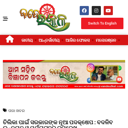
Switch To English
ଜାତୀୟ
ଆନ୍ତର୍ଜାତୀୟ
ଆଜିର ଫୋକସ
ମନୋରଞ୍ଜନ
ଜୀ
ତାଜା ଖବର
ଚିଲିକା ପାଇଁ ସରକାରଙ୍କ ନୂଆ ପଦକ୍ଷେପ : ବଦଳିବ
ଉନ୍ନୟନ ଓ ପର୍ଯ୍ୟଟନର ରୂପରେଖ