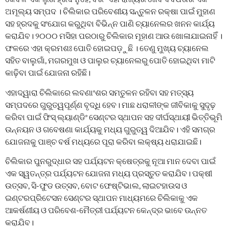
ଅମୂଲ୍ୟ ସମ୍ପଦ । ଚିଲିକାର ପରିବେଶୀୟ ସନ୍ତୁଳନ ରକ୍ଷା ପାଇଁ ମୁହାଣ
ସହ ହ୍ରଦକୁ ସଂଯୋଗ କରୁଥିବା ବିଭିନ୍ନ ପାଣି ଚ୍ୟାନେଲର ଖନନ କାର୍ଯ୍ୟ
କରାଯିବ। ୨୦୦୦ ମସିହା ପରଠାରୁ ଚିଲିକାର ମୂହାଣ ଆଉ ଖୋଳାଯାଇନାହିଁ ।
ଫଳରେ ଏହା କ୍ରମଶଃ ପୋତି ହୋଇପଡ଼ୁଛି । ତେଣୁ ମୁଖ୍ୟ ଚ୍ୟାନେଲ
ସହିତ ବାଲୁଗାଁ, ମଗରମୁଖ ଓ ପାଲୁର ଚ୍ୟାନେଲରୁ ପୋତି ହୋଇଥିବା ମାଟି
କାଢ଼ିବା ପାଇଁ ଯୋଜନା ରହିଛି।
ଏହାଦ୍ୱାରା ଚିଲିକାରେ ଲବଣାଂଶର ସମତୁଳନ ରହିବା ସହ ମତ୍ସ୍ୟ
ସମ୍ପଦରେ ଗୁରୁତ୍ୱପୂର୍ଣ୍ଣ ବୃଦ୍ଧି ହେବ। ମାଛ ଧରାଳୀଙ୍କ ଜୀବିକାକୁ ସୁଦୃଢ଼
କରିବା ପାଇଁ ଫିସ୍ ଲ୍ୟାଣ୍ଡିଂ ସେଣ୍ଟର ସ୍ଥାପନ ସହ ଦୀର୍ଘସ୍ଥାୟୀ ଭିତ୍ତିଭୂମି
ଉନ୍ନୟନ ଓ ଗବେଷଣା କାର୍ଯ୍ୟକୁ ମଧ୍ୟ ଗୁରୁତ୍ୱ ଦିଆଯିବ। ଏହି ସମଗ୍ର
ଯୋଜନାକୁ ପାଞ୍ଚ ବର୍ଷ ମଧ୍ୟରେ ପୂରା କରିବା ଲକ୍ଷ୍ୟ ଧରାଯାଇଛି।
ଚିଲିକାର ପୁନରୁଦ୍ଧାର ସହ ପର୍ଯ୍ୟଟନ କ୍ଷେତ୍ରକୁ ନୂଆ ମାନ ଦେବା ପାଇଁ
ଏକ ସ୍ୱତନ୍ତ୍ର ପର୍ଯ୍ୟଟନ ଯୋଜନା ମଧ୍ୟ ପ୍ରସ୍ତୁତ କରାଯିବ। ପକ୍ଷୀ
ଉତ୍ସବ, ସି-ଫୁଡ ଉତ୍ସବ, ବୋଟ ଫେଷ୍ଟିଭାଲ, ଲାଇଟହାଉସ ଓ
ଇଣ୍ଟରପ୍ରିଟେସନ ସେଣ୍ଟର ସ୍ଥାପନ ମାଧ୍ୟମରେ ଚିଲିକାକୁ ଏକ
ଆକର୍ଷଣୀୟ ଓ ପରିବେଶ-ମୈତ୍ରୀ ପର୍ଯ୍ୟଟନ କେନ୍ଦ୍ର ଭାବେ ଉନ୍ନତ
କରାଯିବ।