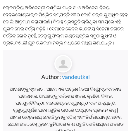
ଲୋକପ୍ରିୟ ଅଭିନେତ୍ରୀ ରଶ୍ମିକା ମନ୍ଦାନା ଓ ଅଭିନେତା ବିଜୟ
ଦେବରକୋଣ୍ଡାଙ୍କ ମିଶ୍ରିତ ସମ୍ପତ୍ତି ୧୩୦ କୋଟି ଟଙ୍କାରୁ ଅଧିକ ହେବ
ବୋଲି ଆନୁମାନ କରାଯାଉଛି। ବିବାହ ପ୍ରସ୍ତୁତି ଚାଲିଥିବା ସମୟରେ ଏହି
ଯୁଗଳ ନେଇ ଚର୍ଚ୍ଚା ବଢ଼ିଛି । ସେମାନେ କେବଳ ଭାରତୀୟ ସିନେମା ଜଗତର
ଚର୍ଚ୍ଚିତ ଜୋଡି ନୁହେଁ, ତେଲୁଗୁ ଫିଲ୍ମ ଇଣ୍ଡଷ୍ଟ୍ରିର ସବୁଠାରୁ ଧନୀ ଓ
ପ୍ରଭାବଶାଳୀ ଯୁବ ତାରକାମାନଙ୍କ ମଧ୍ୟରେ ମଧ୍ୟ ଗଣାଯାନ୍ତି।
Author:
vandeutkal
ଆପଣଙ୍କୁ ସ୍ଵାଗତ ! ଆମେ ଏକ ଅଗ୍ରଣୀ ତଥା ବିଶ୍ୱସ୍ତ ସମ୍ବାଦ
ପ୍ରକାଶକ, ଆପଣଙ୍କୁ ସର୍ବଶେଷ ଖବର, କ୍ରୀଡା, ବିଜ୍ଞାନ,
ପ୍ରଯୁକ୍ତିବିଦ୍ୟା, ମନୋରଞ୍ଜନ, ସ୍ୱାସ୍ଥ୍ୟ ଏବଂ ଅନ୍ୟାନ୍ୟ
ଗୁରୁତ୍ୱପୂର୍ଣ୍ଣ ଘଟଣାଗୁଡ଼ିକ ଉପରେ ଅଦ୍ୟତନ ପ୍ରଦାନ କରୁ |
ଆମର ଉଦ୍ଦେଶ୍ୟ ହେଉଛି ତୁମକୁ ସଠିକ୍ ଏବଂ ନିର୍ଭରଯୋଗ୍ୟ ଖବର
ଯୋଗାଇବା, ତେଣୁ ତୁମେ ଦୁନିଆରେ କ’ଣ ଘଟୁଛି ସେ ବିଷୟରେ ଅବଗତ
ରହିପାରିବ |