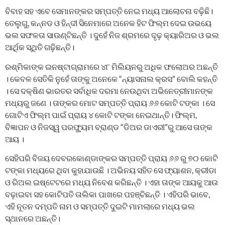
ବିବାହ ସହ ଏବେ ସେମାନଙ୍କର ସମ୍ପତ୍ତି ନେଇ ମଧ୍ୟ ଆଲୋଚନା ବଢ଼ିଛି।
ତେଲୁଗୁ, କନ୍ନଡ ଓ ହିନ୍ଦୀ ସିନେମାରେ ଅନେକ ହିଟ ଫିଲ୍ମ ଦେଇ ଉଭୟେ
ଭଲ ସଫଳତା ସାଉଣ୍ଟିଛନ୍ତି । ଦୁହେଁ ନିଜ ଶ୍ରମରେ ଦୃଢ଼ କ୍ୟାରିଅର ଓ ଭଲ
ଆର୍ଥିକ ସ୍ଥିତି ଗଢ଼ିଛନ୍ତି।
ରଶ୍ମିକାଙ୍କ ଇନଷ୍ଟାଗ୍ରାମରେ ୪୮ ମିଲିୟନରୁ ଅଧିକ ଫଲୋଅର ଅଛନ୍ତି
। କେବଳ ସେତିକି ନୁହେଁ ତାଙ୍କୁ ଅନେକେ “ନ୍ୟାସନାଲ କ୍ରସ” ବୋଲି କହନ୍ତି
। ସେ ଦକ୍ଷିଣ ଭାରତର ସର୍ବାଧିକ ଦରମା ନେଉଥିବା ଅଭିନେତ୍ରୀମାନଙ୍କ
ମଧ୍ୟରୁ ଜଣେ । ତାଙ୍କର ମୋଟ ସମ୍ପତ୍ତି ପ୍ରାୟ ୬୬ କୋଟି ଟଙ୍କା । ସେ
ଗୋଟିଏ ଫିଲ୍ମ ପାଇଁ ପ୍ରାୟ ୪ କୋଟି ଟଙ୍କା ନେଇଥାନ୍ତି। ଫିଲ୍ମ,
ବିଜ୍ଞାପନ ଓ ନିଜସ୍ୱ ପରଫ୍ୟୁମ ବ୍ରାଣ୍ଡ “ଡିଅର ଡାଏରୀ”ରୁ ଆସେ ତାଙ୍କ
ଆୟ ।
ସେହିପରି ବିଜୟ ଦେବରକୋଣ୍ଡାଙ୍କର ସମ୍ପତ୍ତି ପ୍ରାୟ ୬୬ ରୁ ୭୦ କୋଟି
ଟଙ୍କା ମଧ୍ୟରେ ଥିବା କୁହାଯାଉଛି । ଅଭିନୟ ସହିତ ସେ ଫ୍ୟାଶନ, କ୍ରୀଡା
ଓ ରିଅଲ ଇଷ୍ଟେଟରେ ମଧ୍ୟ ନିବେଶ କରିଛନ୍ତି । ଏହା ତାଙ୍କ ଆୟକୁ ଆଉ
ବଢ଼ାଇବା ସହ କୋଟିପତି ତାଲିକା ପାଖରେ ପହଞ୍ଚିଛନ୍ତି । ଏହିପରି ଭାବେ,
ଏହି ନୂତନ ଦମ୍ପତି ନାମ ଓ ସମ୍ପତ୍ତି ଦୁଇଟି ମାମଲାରେ ମଧ୍ୟ ଭଲ
ସ୍ଥାନରେ ଅଛନ୍ତି।