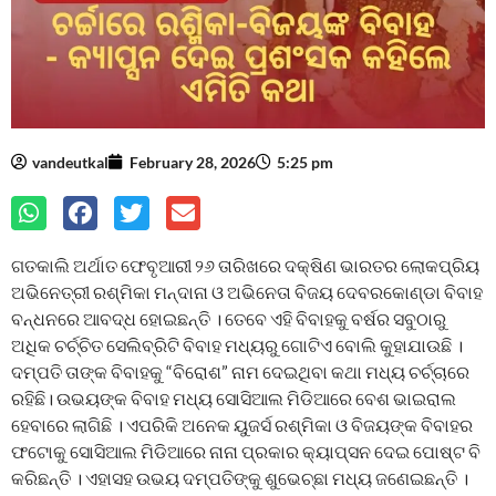
vandeutkal
February 28, 2026
5:25 pm
ଗତକାଲି ଅର୍ଥାତ ଫେବୃଆରୀ ୨୬ ତାରିଖରେ ଦକ୍ଷିଣ ଭାରତର ଲୋକପ୍ରିୟ
ଅଭିନେତ୍ରୀ ରଶ୍ମିକା ମନ୍ଦାନା ଓ ଅଭିନେତା ବିଜୟ ଦେବରକୋଣ୍ଡା ବିବାହ
ବନ୍ଧନରେ ଆବଦ୍ଧ ହୋଇଛନ୍ତି । ତେବେ ଏହି ବିବାହକୁ ବର୍ଷର ସବୁଠାରୁ
ଅଧିକ ଚର୍ଚ୍ଚିତ ସେଲିବ୍ରିଟି ବିବାହ ମଧ୍ୟରୁ ଗୋଟିଏ ବୋଲି କୁହାଯାଉଛି ।
ଦମ୍ପତି ତାଙ୍କ ବିବାହକୁ “ବିରୋଶ” ନାମ ଦେଇଥିବା କଥା ମଧ୍ୟ ଚର୍ଚ୍ଚାରେ
ରହିଛି। ଉଭୟଙ୍କ ବିବାହ ମଧ୍ୟ ସୋସିଆଲ ମିଡିଆରେ ବେଶ ଭାଇରାଲ
ହେବାରେ ଲାଗିଛି । ଏପରିକି ଅନେକ ୟୁଜର୍ସ ରଶ୍ମିକା ଓ ବିଜୟଙ୍କ ବିବାହର
ଫଟୋକୁ ସୋସିଆଲ ମିଡିଆରେ ନାନା ପ୍ରକାର କ୍ୟାପ୍ସନ ଦେଇ ପୋଷ୍ଟ ବି
କରିଛନ୍ତି । ଏହାସହ ଉଭୟ ଦମ୍ପତିଙ୍କୁ ଶୁଭେଚ୍ଛା ମଧ୍ୟ ଜଣେଇଛନ୍ତି ।