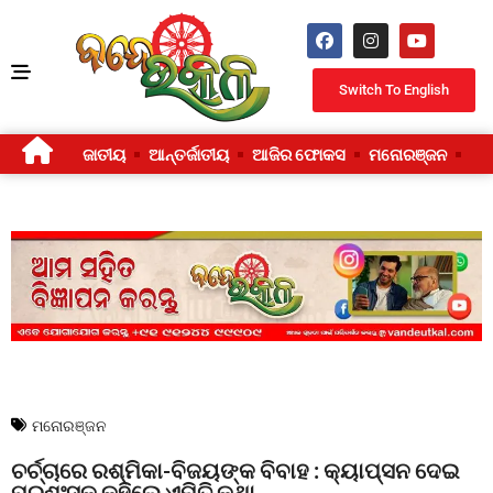
Switch To English
ଜାତୀୟ
ଆନ୍ତର୍ଜାତୀୟ
ଆଜିର ଫୋକସ
ମନୋରଞ୍ଜନ
ଜୀ
ମନୋରଞ୍ଜନ
ଚର୍ଚ୍ଚାରେ ରଶ୍ମିକା-ବିଜୟଙ୍କ ବିବାହ : କ୍ୟାପ୍ସନ ଦେଇ
ପ୍ରଶଂସକ କହିଲେ ଏମିତି କଥା