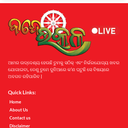
Earnyatra
ଆମର ଉଦ୍ଦେଶ୍ୟ ହେଉଛି ତୁମକୁ ସଠିକ୍ ଏବଂ ନିର୍ଭରଯୋଗ୍ୟ ଖବର
ଯୋଗାଇବା, ତେଣୁ ତୁମେ ଦୁନିଆରେ କ’ଣ ଘଟୁଛି ସେ ବିଷୟରେ
ଅବଗତ ରହିପାରିବ |
Quick Links:
Home
About Us
Contact us
Disclaimer