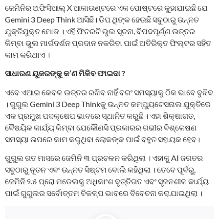
ଜେମିନିର ଅଫିସିଆଲ୍ X ଆକାଉଣ୍ଟରେ ଏକ ପୋଷ୍ଟରେ କୁହାଯାଇଛି ଯେ
Gemini 3 Deep Think ଆସିଛି। ଡିପ ଥିଙ୍କ ହେଉଛି ସବୁଠାରୁ ଉନ୍ନତ
ଯୁକ୍ତିଯୁକ୍ତ ମୋଡ । ଏହି ଫିଚରଟି ଭୁଲ ସୂଚନା, ବିପଦପୂର୍ଣ୍ଣ ଉତ୍ତର
କିମ୍ବା ଭୁଲ ମାର୍ଗଦର୍ଶନ ପ୍ରଦାନ ନକରିବା ପାଇଁ ଅତିରିକ୍ତ ଫିଲ୍ଟର ସହିତ
କାମ କରିଥାଏ ।
ସାଧାରଣ ୟୁଜରଙ୍କୁ କ’ଣ ମିଳିବ ଫାଇଦା ?
ଏବେ ଏଆଇ କେବଳ ଉତ୍ତର ରଖିବ ନାହିଁ ବରଂ ସମସ୍ୟାକୁ ଠିକ ଭାବେ ବୁଝିବ
। ଗୁଗୁଲ Gemini 3 Deep Thinkକୁ ଉନ୍ନତ କମ୍ପ୍ୟୁଟେସନାଲ ଯୁକ୍ତିରେ
ଏକ ପ୍ରମୁଖ ପଦକ୍ଷେପ ଭାବରେ ସ୍ଥାନିତ କରୁଛି । ଏହା ଶିକ୍ଷାଗତ,
ବୈଷୟିକ କାର୍ଯ୍ୟ କିମ୍ବା ଯେକୌଣସି ପ୍ରକାରର ଗଭୀର ବିଶ୍ଳେଷଣ
ସମସ୍ୟା ଉପରେ କାମ କରୁଥିବା ଲୋକଙ୍କ ପାଇଁ ବହୁତ ସହାୟକ ହେବ।
ଗୁଗୁଲ ଗତ ମାସରେ ଜେମିନି ୩ ପ୍ରଚଳନ କରିଥିଲା । ଏହାକୁ AI ଜଗତର
ସବୁଠାରୁ ନୂତନ ଏବଂ ଉନ୍ନତ ସିଷ୍ଟମ ବୋଲି କହିଥିଲା । ତେବେ ପୂର୍ବରୁ,
ଜେମିନି ୨.୫ ପ୍ରୋ ମଡେଲକୁ ଅଧିକାଂଶ ବୃତ୍ତିଗତ ଏବଂ ସୃଜନଶୀଳ କାର୍ଯ୍ୟ
ପାଇଁ ଗୁଗୁଲର ସର୍ବୋତ୍ତମ ବିକଳ୍ପ ଭାବରେ ବିବେଚନା କରାଯାଇଥିଲା ।