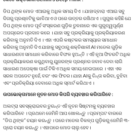
ଡିପ ଥିଙ୍କ ମୋଡ ଏଆଇକୁ ଅଧିକ ସମୟ ଦିଏ । ଯାହାଦ୍ବାରା ଏଆଇ ସବୁ
ଦିଗରୁ ପ୍ରଶ୍ନଟିକୁ ଭାବିଥାଏ ଓ ପରେ ଉତ୍ତର ରଖିଥାଏ । ଗୁଗୁଲ କହିଛି ଯେ
ଡିପ ଥିଙ୍କ ମୋଡ ପୂର୍ବ ସଂସ୍କରଣ ଗୁଡ଼ିକ ତୁଳନାରେ ଏକ ଗୁରୁତ୍ୱପୂର୍ଣ୍ଣ
ଅପଗ୍ରେଡ ପ୍ରଦାନ କରେ । ଯାହା ସବୁ ପ୍ରକ୍ରିୟାକୁ ପ୍ରକ୍ରିୟାକରଣ
କରିବାକୁ ଅନୁମତି ଦିଏ । ଏହା ଏପରି କଷ୍ଟକର ସମସ୍ୟାର ସମାଧାନ
କରିବାକୁ ଅନୁମତି ଦିଏ ଯାହାକୁ ସବୁଠାରୁ ଶକ୍ତିଶାଳୀ AI ମଡେଲ ଗୁଡ଼ିକ
ସାଧାରଣତଃ ସମାଧାନ କରିବାରେ ବିଫଳ ହୁଅନ୍ତି । ଏହି ନୂଆ ଫିଚରଟି ଅଧିକ
ପ୍ରକ୍ରିୟାକରଣ କରୁଥିବାରୁ ୟୁଜରଙ୍କ ପ୍ରଶ୍ନର ଜବାବ ଦେବା ଲାଗି
ସାଧାରଣ ଅପେକ୍ଷା ପାଇଁ ଟିକିଏ ଅଧିକ ସମୟ ନେଇପାରେ । ଏହା ଏକ
ସରଳ ଅପଡେଟ ନୁହେଁ, ବରଂ ଏକ ଫିଚର। ଯାହା AIକୁ ଚିନ୍ତା କରିବା, ବୁଝିବା
ଏବଂ ପ୍ରତିକ୍ରିୟା ଦେବାରେ ଅଧିକ ସ୍ମାର୍ଟ କରିଥାଏ ।
ଉପଭୋକ୍ତାମାନେ ନୂତନ ମୋଡ କିପରି ବ୍ୟବହାର କରିପାରିବେ :
ଅଲଟ୍ରା ସବସ୍କ୍ରାଇବର ତୁରନ୍ତ ଏହି ନୂତନ ସିଷ୍ଟମକୁ ବ୍ୟବହାର
କରିପାରିବେ । ପ୍ରଥମେ ଜେମିନି ଆପ ଖୋଲନ୍ତୁ । ପ୍ରମ୍ପଟ ବାରରେ
“ଡିପ ଥିଙ୍କ” ଚୟନ କରନ୍ତୁ । ପରେ ମଡେଲ ବିକଳ୍ପ ଗୁଡ଼ିକରୁ ଜେମିନି ୩-
ପ୍ରୋ ଚୟନ କରନ୍ତୁ । ଏହାପରେ ମୋଡ ଚାଲୁ ହେବ।