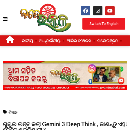
Switch To English
ଜାତୀୟ
ଆନ୍ତର୍ଜାତୀୟ
ଆଜିର ଫୋକସ
ମନୋରଞ୍ଜନ
ଜୀ
ବିଜ୍ଞାନ
ଗୁଗୁଲ ଲଞ୍ଚ କଲା Gemini 3 Deep Think , ଜାଣନ୍ତୁ ଏହା
କେତେ ଶକ୍ତିଶାଳୀ ?