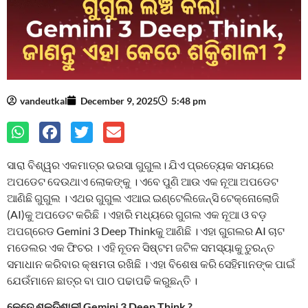
vandeutkal
December 9, 2025
5:48 pm
ସାରା ବିଶ୍ୱର ଏକମାତ୍ର ଭରସା ଗୁଗୁଲ। ଯିଏ ପ୍ରତ୍ୟେକ ସମୟରେ
ଅପଡେଟ ଦେଉଥାଏ ଲୋକଙ୍କୁ । ଏବେ ପୁଣି ଆଉ ଏକ ନୂଆ ଅପଡେଟ
ଆଣିଛି ଗୁଗୁଲ । ଏଥର ଗୁଗୁଲ ଏଆଇ ଇଣ୍ଟେଲିଜେନ୍ସି ଟେକ୍ନୋଲୋଜି
(AI)କୁ ଅପଡେଟ କରିଛି । ଏହାରି ମଧ୍ୟରେ ଗୁଗଲ ଏକ ନୂଆ ଓ ବଡ଼
ଅପଗ୍ରେଡ Gemini 3 Deep Thinkକୁ ଆଣିଛି । ଏହା ଗୁଗଲର AI ଚାଟ
ମଡେଲର ଏକ ଫିଚର । ଏହି ନୂତନ ସିଷ୍ଟମ ଜଟିଳ ସମସ୍ୟାକୁ ତୁରନ୍ତ
ସମାଧାନ କରିବାର କ୍ଷମତା ରଖିଛି । ଏହା ବିଶେଷ କରି ସେହିମାନଙ୍କ ପାଇଁ
ଯେଉଁମାନେ ଛାତ୍ର ବା ପାଠ ପଢାପଢି କରୁଛନ୍ତି ।
କେତେ ଶକ୍ତିଶାଳୀ Gemini 3 Deep Think ?