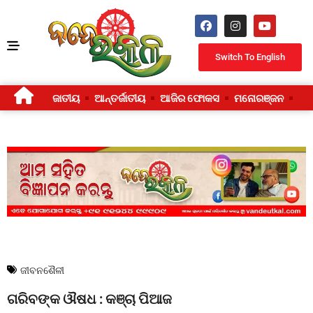
Switch To English
ଜାତୀୟ
ଆନ୍ତର୍ଜାତୀୟ
ଆଜିର ଫୋକସ
ମନୋରଞ୍ଜନ
ଜୀ
ଜୀବନଶୈଳୀ
ଗରିବଙ୍କ ଔଷଧ : କଞ୍ଚା ପିଆଜ