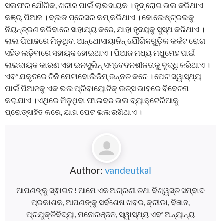
ସଲଫର ଯୌଗିକ, ଶରୀର ପାଇଁ ଲାଭଦାୟକ । ହୃଦ୍‌ ରୋଗ ଭଲ କରିଥାଏ
କଞ୍ଚା ପିଆଜ । ବ୍ଲଡ ପ୍ରେସର କମ୍‌ କରିଥାଏ । କୋଲେଷ୍ଟ୍ରଲକୁ
ନିୟନ୍ତ୍ରଣ କରିବାରେ ସାହାଯ୍ୟ କରେ, ଯାହା ହୃଦୟକୁ ସୁସ୍ଥ କରିଥାଏ ।
ଲାଲ ପିଆଜରେ ମିଳୁଥିବା ଆନ୍ଥୋସାୟାନିନ୍ ଯୌଗିକଗୁଡ଼ିକ କର୍କଟ ରୋଗ
ସହିତ ଲଢ଼ିବାରେ ସହାୟକ ହୋଇଥାଏ । ପିଆଜ ମଧ୍ୟ ମଧୁମେହ ପାଇଁ
ଲାଭଦାୟକ କାରଣ ଏହା ଇନସୁଲିନ୍ ସମ୍ବେଦନଶୀଳତାକୁ ବୃଦ୍ଧି କରିଥାଏ ।
ଏବଂ ଯକୃତରେ ଚିନି ମେଟାବୋଲିଜିମ୍ ଉନ୍ନତ କରେ । ପେଟ ସ୍ୱାସ୍ଥ୍ୟ
ପାଇଁ ପିଆଜକୁ ଏକ ଭଲ ପ୍ରିବାୟୋଟିକ୍ ଉତ୍ସ ଭାବରେ ବିବେଚନା
କରାଯାଏ । ଏଥିରେ ମିଳୁଥିବା ଫାଇବର ଭଲ ବ୍ୟାକ୍ଟେରିଆକୁ
ପ୍ରୋତ୍ସାହିତ କରେ, ଯାହା ପେଟ ଭଲ ରଖିଥାଏ ।
Author:
vandeutkal
ଆପଣଙ୍କୁ ସ୍ଵାଗତ ! ଆମେ ଏକ ଅଗ୍ରଣୀ ତଥା ବିଶ୍ୱସ୍ତ ସମ୍ବାଦ
ପ୍ରକାଶକ, ଆପଣଙ୍କୁ ସର୍ବଶେଷ ଖବର, କ୍ରୀଡା, ବିଜ୍ଞାନ,
ପ୍ରଯୁକ୍ତିବିଦ୍ୟା, ମନୋରଞ୍ଜନ, ସ୍ୱାସ୍ଥ୍ୟ ଏବଂ ଅନ୍ୟାନ୍ୟ