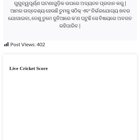
ଗୁରୁତ୍ୱପୂର୍ଣ୍ଣ ଘଟଣାଗୁଡ଼ିକ ଉପରେ ଅଦ୍ୟତନ ପ୍ରଦାନ କରୁ |
ଆମର ଉଦ୍ଦେଶ୍ୟ ହେଉଛି ତୁମକୁ ସଠିକ୍ ଏବଂ ନିର୍ଭରଯୋଗ୍ୟ ଖବର
ଯୋଗାଇବା, ତେଣୁ ତୁମେ ଦୁନିଆରେ କ’ଣ ଘଟୁଛି ସେ ବିଷୟରେ ଅବଗତ
ରହିପାରିବ |
Post Views:
402
Live Cricket Score