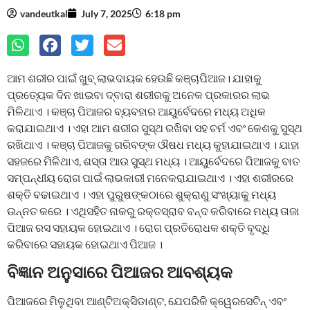
vandeutkal
July 7, 2025
6:18 pm
ଆମ ଶରୀର ପାଇଁ ଖୁବ୍‌ ଲାଭଦାୟକ ହେଉଛି କଞ୍ଚାପିଆଜ। ଯାହାକୁ
ପ୍ରତ୍ୟେକ ଦିନ ଖାଇବା ଦ୍ବାରା ଶରୀରକୁ ଅନେକ ପ୍ରକାରର ଲାଭ
ମିଳିଥାଏ । କଞ୍ଚା ପିଆଜର ବ୍ୟବହାର ଆୟୁର୍ବେଦରେ ମଧ୍ୟ ଅଧିକ
କରାଯାଇଥାଏ । ଏହା ଆମ ଶରୀର ସୁସ୍ଥ ରଖିବା ସହ ଚର୍ମ ଏବଂ କେଶକୁ ସୁସ୍ଥ
ରଖିଥାଏ । କଞ୍ଚା ପିଆଜକୁ ଗରିବଙ୍କ ଔଷଧ ମଧ୍ୟ କୁହାଯାଇଥାଏ । ଯାହା
ସହଜରେ ମିଳିଥାଏ, ଶସ୍ତା ଆଉ ସୁସ୍ଥ ମଧ୍ୟ । ଆୟୁର୍ବେଦରେ ପିଆଜକୁ ବାତ
ସମ୍ପନ୍ଧୀୟ ରୋଗ ପାଇଁ ଲାଭକାରୀ ମନେକରାଯାଇଥାଏ । ଏହା ଶରୀରରେ
ଶକ୍ତି ବଢାଇଥାଏ । ଏହା ପୁରୁଷଙ୍କଠାରେ ଶୁକ୍ରାଣୁ ସଂଖ୍ୟାକୁ ମଧ୍ୟ
ଉନ୍ନତ କରେ । ଏଥିସହିତ ନାକରୁ ରକ୍ତସ୍ରାବ ବନ୍ଦ କରିବାରେ ମଧ୍ୟ ତାଜା
ପିଆଜ ରସ ସହାୟକ ହୋଇଥାଏ । ରୋଗ ପ୍ରତିରୋଧକ ଶକ୍ତି ବୃଦ୍ଧି
କରିବାରେ ସହାୟକ ହୋଇଥାଏ ପିଆଜ ।
ବିଜ୍ଞାନ ଅନୁସାରେ ପିଆଜର ଆବଶ୍ୟକ
ପିଆଜରେ ମିଳୁଥିବା ଆଣ୍ଟିଅକ୍ସିଡାଣ୍ଟ, ଯେପରିକି କ୍ୱେରସେଟିନ୍ ଏବଂ