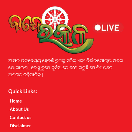
Earnyatra
ଆମର ଉଦ୍ଦେଶ୍ୟ ହେଉଛି ତୁମକୁ ସଠିକ୍ ଏବଂ ନିର୍ଭରଯୋଗ୍ୟ ଖବର
ଯୋଗାଇବା, ତେଣୁ ତୁମେ ଦୁନିଆରେ କ’ଣ ଘଟୁଛି ସେ ବିଷୟରେ
ଅବଗତ ରହିପାରିବ |
Quick Links:
Home
About Us
Contact us
Disclaimer