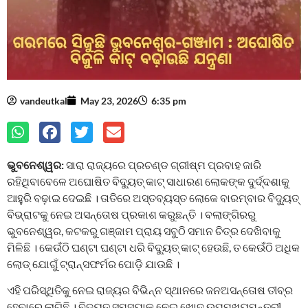
vandeutkal
May 23, 2026
6:35 pm
ଭୁବନେଶ୍ୱର:
ସାରା ରାଜ୍ୟରେ ପ୍ରଚଣ୍ଡ ଗ୍ରୀଷ୍ମ ପ୍ରବାହ ଜାରି
ରହିଥିବାବେଳେ ଅଘୋଷିତ ବିଦ୍ୟୁତ୍ କାଟ୍ ସାଧାରଣ ଲୋକଙ୍କ ଦୁର୍ଦ୍ଦଶାକୁ
ଆହୁରି ବଢ଼ାଇ ଦେଇଛି । ତାତିରେ ଅସ୍ତବ୍ୟସ୍ତ ଲୋକେ ବାରମ୍ବାର ବିଦ୍ୟୁତ୍
ବିଭ୍ରାଟକୁ ନେଇ ଅସନ୍ତୋଷ ପ୍ରକାଶ କରୁଛନ୍ତି । ବଲାଙ୍ଗିରରୁ
ଭୁବନେଶ୍ୱର, କଟକରୁ ଗଞ୍ଜାମ ପ୍ରାୟ ସବୁଠି ସମାନ ଚିତ୍ର ଦେଖିବାକୁ
ମିଳିଛି । କେଉଁଠି ଘଣ୍ଟା ଘଣ୍ଟା ଧରି ବିଦ୍ୟୁତ୍ କାଟ୍ ହେଉଛି, ତ କେଉଁଠି ଅଧିକ
ଲୋଡ୍ ଯୋଗୁଁ ଟ୍ରାନ୍ସଫର୍ମର ପୋଡ଼ି ଯାଉଛି ।
ଏହି ପରିସ୍ଥିତିକୁ ନେଇ ରାଜ୍ୟର ବିଭିନ୍ନ ସ୍ଥାନରେ ଜନଅସନ୍ତୋଷ ତୀବ୍ର
ହେବାରେ ଲାଗିଛି । ବିଦ୍ୟୁତ୍ ସମସ୍ୟାକୁ ନେଇ ଖୋଦ ଉପମୁଖ୍ୟମନ୍ତ୍ରୀ