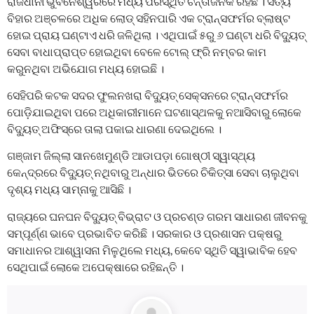
ରାଜଧାନୀ ଭୁବନେଶ୍ୱରରେ ମଧ୍ୟ ପରିସ୍ଥିତି ଚିନ୍ତାଜନକ ରହିଛି । ସତ୍ୟ
ବିହାର ଅଞ୍ଚଳରେ ଅଧିକ ଲୋଡ୍ ସହିନପାରି ଏକ ଟ୍ରାନ୍ସଫର୍ମର ବ୍ଲାଷ୍ଟ
ହୋଇ ପ୍ରାୟ ଘଣ୍ଟାଏ ଧରି ଜଳିଥିଲା । ଏଥିପାଇଁ ୫ରୁ ୬ ଘଣ୍ଟା ଧରି ବିଦ୍ୟୁତ୍
ସେବା ବାଧାପ୍ରାପ୍ତ ହୋଇଥିବା ବେଳେ ଟୋଲ୍ ଫ୍ରି ନମ୍ବର କାମ
କରୁନଥିବା ଅଭିଯୋଗ ମଧ୍ୟ ହୋଇଛି ।
ସେହିପରି କଟକ ସଦର ଫୁଲନଖରା ବିଦ୍ୟୁତ୍ ସେକ୍ସନରେ ଟ୍ରାନ୍ସଫର୍ମର
ପୋଡ଼ିଯାଇଥିବା ପରେ ଅଧିକାରୀମାନେ ଘଟଣାସ୍ଥଳକୁ ନଆସିବାରୁ ଲୋକେ
ବିଦ୍ୟୁତ୍ ଅଫିସ୍‌ରେ ତାଲା ପକାଇ ଧାରଣା ଦେଇଥିଲେ ।
ଗଞ୍ଜାମ ଜିଲ୍ଲା ସାନଖେମୁଣ୍ଡି ଆଡାପଡ଼ା ଗୋଷ୍ଠୀ ସ୍ୱାସ୍ଥ୍ୟ
କେନ୍ଦ୍ରରେ ବିଦ୍ୟୁତ୍ ନଥିବାରୁ ଅନ୍ଧାର ଭିତରେ ଚିକିତ୍ସା ସେବା ଚାଲୁଥିବା
ଦୃଶ୍ୟ ମଧ୍ୟ ସାମ୍ନାକୁ ଆସିଛି ।
ରାଜ୍ୟରେ ଘନଘନ ବିଦ୍ୟୁତ୍ ବିଭ୍ରାଟ ଓ ପ୍ରଚଣ୍ଡ ଗରମ ସାଧାରଣ ଜୀବନକୁ
ସମ୍ପୂର୍ଣ୍ଣ ଭାବେ ପ୍ରଭାବିତ କରିଛି । ସରକାର ଓ ପ୍ରଶାସନ ପକ୍ଷରୁ
ସମାଧାନର ଆଶ୍ୱାସନା ମିଳୁଥିଲେ ମଧ୍ୟ, କେବେ ସ୍ଥିତି ସ୍ୱାଭାବିକ ହେବ
ସେଥିପାଇଁ ଲୋକେ ଅପେକ୍ଷାରେ ରହିଛନ୍ତି ।