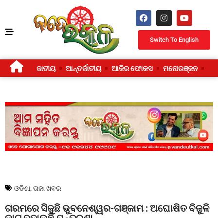
Switch To English
ଜାତୀୟ
ଆନ୍ତର୍ଜାତୀୟ
ଆଜିର ଫୋକସ
ମନୋରଞ୍ଜନ
ଜୀ
ଓଡିଶା
,
ତାଜା ଖବର
ଗରମରେ ସିଜୁଛି ଭୁବନେଶ୍ୱର-ଗଞ୍ଜାମ : ଅଘୋଷିତ ବିଜୁଳି
କାଟ୍ ବଢ଼ାଉଛି ଯନ୍ତ୍ରଣା