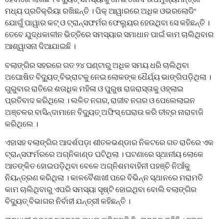
ମଧ୍ୟ ପ୍ରତିକ୍ରିୟା ରଖିଛନ୍ତି । ପିକ୍ ଆୱାରରେ ଅଧିକ ଓଭରଲୋଡିଂ
ଯୋଗୁଁ ପାୱାର କଟ୍ ଓ ଟ୍ରାନ୍ସଫର୍ମର ଫେଲ୍ୟୁର ହେଉଥିବା ସେ କହିଛନ୍ତି ।
ତେବେ ଯୁଦ୍ଧକାଳୀନ ଭିତ୍ତିରେ ସମସ୍ୟାର ସମାଧାନ ପାଇଁ କାମ ଚାଲିଥିବାର
ଆଶ୍ୱାସନା ଦିଆଯାଇଛି ।
ବଲାଙ୍ଗିର ସହରରେ ଗତ ୨୪ ଘଣ୍ଟାରୁ ଅଧିକ ସମୟ ଧରି ଚାଲିଥିବା
ଅଘୋଷିତ ବିଦ୍ୟୁତ୍ ବିଭ୍ରାଟକୁ ନେଇ ଲୋକଙ୍କ ଧୈର୍ଯ୍ୟ ଭାଙ୍ଗିପଡ଼ିଥିଲା ।
ଗୁରୁବାର ରାତିରେ ଶତାଧିକ ମହିଳା ଓ ପୁରୁଷ ରାଜରାସ୍ତାକୁ ଓହ୍ଲାଇ
ପ୍ରତିବାଦ କରିଥିଲେ । ଲଳିତ ନଗର, ରାଜୀବ ନଗର ଓ ପେଲେଲାଇନ
ଅଞ୍ଚଳର ବାସିନ୍ଦାମାନେ ବିଦ୍ୟୁତ୍ ଅଫିସ୍ ଘେରାଉ କରି ତୀବ୍ର ନାରାବାଜି
କରିଥିଲେ ।
ଏହାସହ ବଲାଙ୍ଗିର ଆଦର୍ଶପଡ଼ା ଶୀତଳଭଣ୍ଡାର ନିକଟରେ ଗତ ରାତିରେ ଏକ
ଟ୍ରାନ୍ସଫର୍ମରରେ ଅଗ୍ନିକାଣ୍ଡ ଘଟିଥିଲା । ଘଟଣାରେ ସ୍ଥାନୀୟ ଲୋକେ
ଆତଙ୍କିତ ହୋଇପଡ଼ିଥିବା ବେଳେ ଅଗ୍ନିଶମବାହିନୀ ପହଞ୍ଚି ନିଆଁକୁ
ନିୟନ୍ତ୍ରଣ କରିଥିଲା । କାଳବୈଶାଖୀ ପରେ ବିଭିନ୍ନ ସ୍ଥାନରେ ମରାମତି
କାମ ଚାଲିଥିବାରୁ ଏପରି ସମସ୍ୟା ସୃଷ୍ଟି ହୋଇଥିବା ବୋଲି ବଲାଙ୍ଗିର
ବିଦ୍ୟୁତ୍ ବିଭାଗର ନିର୍ବାହୀ ଯନ୍ତ୍ରୀ କହିଛନ୍ତି ।