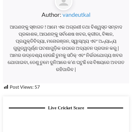
Author:
vandeutkal
ଆପଣଙ୍କୁ ସ୍ଵାଗତ ! ଆମେ ଏକ ଅଗ୍ରଣୀ ତଥା ବିଶ୍ୱସ୍ତ ସମ୍ବାଦ
ପ୍ରକାଶକ, ଆପଣଙ୍କୁ ସର୍ବଶେଷ ଖବର, କ୍ରୀଡା, ବିଜ୍ଞାନ,
ପ୍ରଯୁକ୍ତିବିଦ୍ୟା, ମନୋରଞ୍ଜନ, ସ୍ୱାସ୍ଥ୍ୟ ଏବଂ ଅନ୍ୟାନ୍ୟ
ଗୁରୁତ୍ୱପୂର୍ଣ୍ଣ ଘଟଣାଗୁଡ଼ିକ ଉପରେ ଅଦ୍ୟତନ ପ୍ରଦାନ କରୁ |
ଆମର ଉଦ୍ଦେଶ୍ୟ ହେଉଛି ତୁମକୁ ସଠିକ୍ ଏବଂ ନିର୍ଭରଯୋଗ୍ୟ ଖବର
ଯୋଗାଇବା, ତେଣୁ ତୁମେ ଦୁନିଆରେ କ’ଣ ଘଟୁଛି ସେ ବିଷୟରେ ଅବଗତ
ରହିପାରିବ |
Post Views:
57
Live Cricket Score