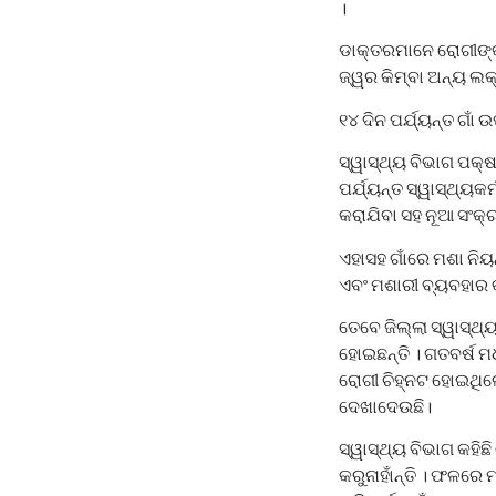
।
ଡାକ୍ତରମାନେ ରୋଗୀଙ୍କୁ 
ଜ୍ୱର କିମ୍ବା ଅନ୍ୟ ଲକ
୧୪ ଦିନ ପର୍ଯ୍ୟନ୍ତ ଗାଁ
ସ୍ୱାସ୍ଥ୍ୟ ବିଭାଗ ପକ୍
ପର୍ଯ୍ୟନ୍ତ ସ୍ୱାସ୍ଥ୍ୟକ
କରାଯିବା ସହ ନୂଆ ସଂକ୍ର
ଏହାସହ ଗାଁରେ ମଶା ନିୟ
ଏବଂ ମଶାରୀ ବ୍ୟବହାର 
ତେବେ ଜିଲ୍ଲା ସ୍ୱାସ୍ଥ
ହୋଇଛନ୍ତି । ଗତବର୍ଷ 
ରୋଗୀ ଚିହ୍ନଟ ହୋଇଥିଲେ
ଦେଖାଦେଉଛି।
ସ୍ୱାସ୍ଥ୍ୟ ବିଭାଗ କହି
କରୁନାହାଁନ୍ତି । ଫଳରେ 