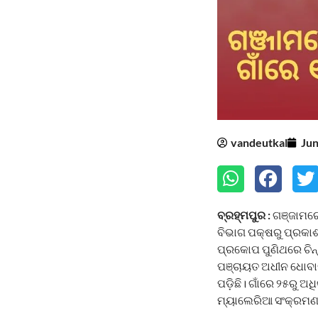
vandeutkal
Jun
ବ୍ରହ୍ମପୁର :
ଗଞ୍ଜାମରେ
ବିଭାଗ ପକ୍ଷରୁ ପ୍ରକାଶ
ପ୍ରକୋପ ପୁଣିଥରେ ଚିନ
ପଞ୍ଚାୟତ ଅଧୀନ ଧୋବାଲିଙ
ପଡ଼ିଛି। ଗାଁରେ ୨୫ରୁ
ମ୍ୟାଲେରିଆ ସଂକ୍ରମଣ ଥ