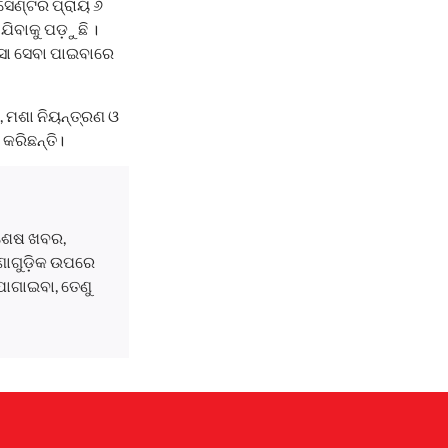
୍ ସେଣ୍ଟର ପ୍ରାୟ ୬
ିବାକୁ ପଡ଼ୁଛି ।
୍ସା ସେବା ପାଇବାରେ
 ମଶା ନିୟନ୍ତ୍ରଣ ଓ
କରିଛନ୍ତି।
ବଶେଷ ଖବର,
ଘଟଣାଗୁଡ଼ିକ ଉପରେ
ୋଗାଇବା, ତେଣୁ