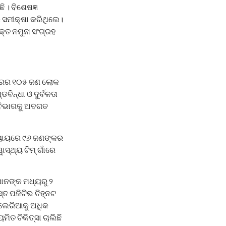
 । ବିଶେଷଜ୍ଞ
ିର ସମୀକ୍ଷା କରିଥିଲେ।
୍ତ ନମୁନା ସଂଗ୍ରହ
ିବାରର ୧୦୫ ଜଣ ଲୋକ
ିନ୍ଧା ଓ ଦୁର୍ବଳତା
ୟ ବିଭାଗକୁ ଅବଗତ
ଯ୍ୟାୟରେ ୯୬ ଜଣଙ୍କର
ସ୍ଥ୍ୟ ଟିମ୍ ଗାଁରେ
ାନଙ୍କ ମଧ୍ୟରୁ ୨
ସ୍ତ ପଜିଟିଭ ଚିହ୍ନଟ
ାଲେରିଆକୁ ଅଧିକ
ତ ଚିକିତ୍ସା ଚାଲିଛି