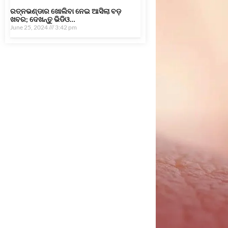
ରତ୍ନଭଣ୍ଡାର ଖୋଲିବା ନେଇ ଆସିଲା ବଡ଼
ଖବର; ଦେଖନ୍ତୁ ଭିଡିଓ…
June 25, 2024
3:42 pm