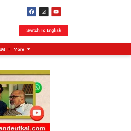
Switch To English
ଗଜ
More