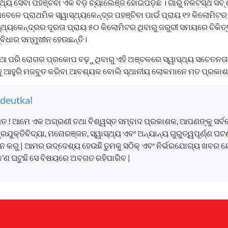
ାସ୍ଥ୍ୟ ସେବା ପହଞ୍ଚିବା ଏକ ବଡ଼ ଚ୍ୟାଲେଞ୍ଜ ହୋଇପଡ଼ିଛି । ଗାଁରୁ ନିକଟସ୍ଥ ସବ
େଳେ ପ୍ରାଥମିକ ସ୍ୱାସ୍ଥ୍ୟକେନ୍ଦ୍ର ପହଞ୍ଚିବା ପାଇଁ ପ୍ରାୟ ୧୨ କିଲୋମିଟର ଯ
ସ୍ଥ୍ୟକେନ୍ଦ୍ରର ଦୂରତା ପ୍ରାୟ ୫୦ କିଲୋମିଟର ଥିବାରୁ ଜରୁରୀ ସମୟରେ ଚିକିତ
ଧାର ସମ୍ମୁଖୀନ ହେଉଛନ୍ତି।
ିଆ ପରି ରୋଗର ପ୍ରକୋପ ବଢ଼ୁଥିବାରୁ ଏହି ଅଞ୍ଚଳରେ ସ୍ୱାସ୍ଥ୍ୟ ସଚେତନତା,
ାକୁ ଆହୁରି ମଜବୁତ କରିବା ଆବଶ୍ୟକ ବୋଲି ସ୍ଥାନୀୟ ଲୋକମାନେ ମତ ପ୍ରକାଶ 
deutkal
ତ ! ଆମେ ଏକ ଅଗ୍ରଣୀ ତଥା ବିଶ୍ୱସ୍ତ ସମ୍ବାଦ ପ୍ରକାଶକ, ଆପଣଙ୍କୁ ସର୍
, ପ୍ରଯୁକ୍ତିବିଦ୍ୟା, ମନୋରଞ୍ଜନ, ସ୍ୱାସ୍ଥ୍ୟ ଏବଂ ଅନ୍ୟାନ୍ୟ ଗୁରୁତ୍ୱପୂର୍ଣ୍ଣ 
 କରୁ | ଆମର ଉଦ୍ଦେଶ୍ୟ ହେଉଛି ତୁମକୁ ସଠିକ୍ ଏବଂ ନିର୍ଭରଯୋଗ୍ୟ ଖବର ଯ
କ’ଣ ଘଟୁଛି ସେ ବିଷୟରେ ଅବଗତ ରହିପାରିବ |