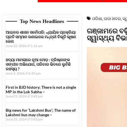
ଓଡିଶା
,
ତାଜା ଖବର
,
ସ୍
Top News Headlines
ଗଞ୍ଜାମରେ ବଢ଼
ଆଇନର ଶାସନ ସର୍ବୋପରି: ନ୍ୟାୟିକ ପ୍ରକ୍ରିୟା
ସ୍ୱାସ୍ଥ୍ୟ ବିଭ
ପ୍ରତି ସମ୍ମାନ ଜଣାଇଲେ ମନ୍ତ୍ରୀ ବିଭୂତି ଭୂଷଣ
ଜେନା
June 22, 2026
1:16 am
ହତ୍ୟା ମାମଲାରେ ନୂଆ ମୋଡ଼ : ତ୍ରିଷ୍ଣାଙ୍କ
ସଙ୍ଗୀନ ଅଭିଯୋଗ, ପରିବାର ଭିତରେ ଲୁଚିଛି
ରହସ୍ୟ ?
June 5, 2026
6:35 pm
First in BJD history; There is not a single
MP in the Lok Sabha –
June 25, 2024
3:42 pm
Big news for ‘Lakshmi Bus’; The name of
Lakshmi bus may change –
June 25, 2024
3:42 pm