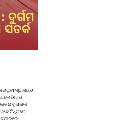
ଇଥିବା ସ୍ୱାସ୍ଥ୍ୟ
 ମ୍ୟାଲେରିଆର
ବ୍ଲକର ବୁରାତାଲ
 ଏବେ ଚିନ୍ତାରେ
କ ଶରୀରରେ