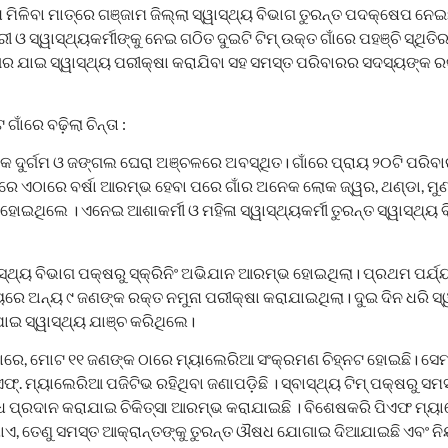
 ମିଳିବା ମାତ୍ରେ ଗଞ୍ଜାମ ଜିଲ୍ଲା ସ୍ୱାସ୍ଥ୍ୟ ବିଭାଗ ତୁରନ୍ତ ପଦକ୍ଷେପ ନେଇଛି
ରୀ ଓ ସ୍ୱାସ୍ଥ୍ୟକର୍ମୀଙ୍କୁ ନେଇ ଗଠିତ ଦୁଇଟି ଟିମ୍ ଉକ୍ତ ଗାଁରେ ପହଞ୍ଚି ସ୍ଥିତ
ର ଯାଇ ସ୍ୱାସ୍ଥ୍ୟ ପରୀକ୍ଷା କରାଯିବା ସହ ସମସ୍ତ ପରିବାରର ସଦସ୍ୟଙ୍କ ରକ
ାଁରେ ବଢ଼ିଲା ଚିନ୍ତା :
 ଏକ ଦୁର୍ଗମ ଓ ଜଙ୍ଗଲ ଘେରା ଅଞ୍ଚଳରେ ଅବସ୍ଥିତ। ଗାଁରେ ପ୍ରାୟ ୨୦ଟି ପର
ରେ ଏଠାରେ ବର୍ଷା ଆରମ୍ଭ ହେବା ପରେ ଗାଁର ଅନେକ ଲୋକ ଜ୍ୱର, ଥଣ୍ଡା, ମୁଣ୍ଡବ
ହୋଇଥିଲେ । ଏନେଇ ଆଶାକର୍ମୀ ଓ ମହିଳା ସ୍ୱାସ୍ଥ୍ୟକର୍ମୀ ତୁରନ୍ତ ସ୍ୱାସ୍ଥ୍
ସ୍ଥ୍ୟ ବିଭାଗ ପକ୍ଷରୁ ସ୍କ୍ରିନିଂ ଅଭିଯାନ ଆରମ୍ଭ ହୋଇଥିଲା। ପ୍ରଥମ ପର୍
ାୟରେ ଅନ୍ୟ ୯ ଜଣଙ୍କ ରକ୍ତ ନମୁନା ପରୀକ୍ଷା କରାଯାଇଥିଲା। ଦୁଇ ଦିନ ଧରି ସ୍ୱା
ାଇ ସ୍ୱାସ୍ଥ୍ୟ ଯାଞ୍ଚ କରିଥିଲେ।
ୁସାରେ, ମୋଟ ୧୧ ଜଣଙ୍କ ଠାରେ ମ୍ୟାଲେରିଆ ସଂକ୍ରମଣ ଚିହ୍ନଟ ହୋଇଛି। ସେମ
ଏଫ୍. ମ୍ୟାଲେରିଆ ପଜିଟିଭ ରହିଥିବା ଜଣାପଡ଼ିଛି । ସ୍ବାସ୍ଥ୍ୟ ଟିମ୍ ପକ୍ଷରୁ ସମ
ଧ ପ୍ରଦାନ କରାଯାଇ ଚିକିତ୍ସା ଆରମ୍ଭ କରାଯାଇଛି । ବିଶେଷକରି ପିଏଫ ମ୍ୟ
, ତେଣୁ ସମସ୍ତ ଆକ୍ରାନ୍ତଙ୍କୁ ତୁରନ୍ତ ଔଷଧ ଯୋଗାଇ ଦିଆଯାଇଛି ଏବଂ ନିୟମି