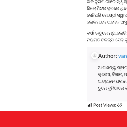
ଭଳି ଦୁର୍ଗମ ଗାଁରେ ସ୍ୱ
କିଲୋମିଟର ଦୂରରେ ଥିବାବ
ସେହିପରି ଗୋଷ୍ଠୀ ସ୍ୱା
ଲୋକମାନେ ଅନେକ ଅସୁବି
ବର୍ଷା ଋତୁରେ ମ୍ୟାଲେର
ନିୟମିତ ଚିକିତ୍ସା ସେବ
Author:
van
ଆପଣଙ୍କୁ ସ୍ଵାଗ
କ୍ରୀଡା, ବିଜ୍ଞାନ
ଅଦ୍ୟତନ ପ୍ରଦାନ
ତୁମେ ଦୁନିଆରେ 
Post Views:
69