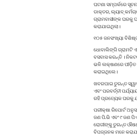
ଘଟଣା ସମ୍ପର୍କରେ ସୂଚନା
ଡାକ୍ତର, ଲ୍ୟାବ୍ କର୍ମଚା
ଗ୍ରାମବାସୀଙ୍କ ଘରକୁ ଘ
କରାଯାଇଥିଲା।
୧୦୫ ଜନସଂଖ୍ୟା ବିଶିଷ୍ଟ ଗ
ଧୋବାଲିଙ୍ଗି ଗ୍ରାମଟି
ବସବାସ କରନ୍ତି । ନିକଟ
ଭଳି ଲକ୍ଷଣରେ ପୀଡ଼ିତ 
କରାଇଥିଲେ।
ଖବରପାଇ ତୁରନ୍ତ ସ୍ୱା
ଏବଂ ପରବର୍ତ୍ତୀ ପର୍ଯ୍ୟ
ରହି ପ୍ରତ୍ୟେକ ଘରକୁ ଯ
ପରୀକ୍ଷା ରିପୋର୍ଟ ଅନ
ଜଣ ପି.ଭି ଏବଂ ୯ ଜଣ ପି
ରୋଗୀଙ୍କୁ ତୁରନ୍ତ ଔଷ
ବିପଜ୍ଜନକ ମନେ କରାଯାଏ