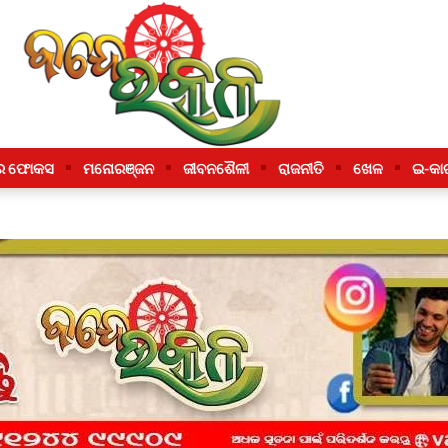
ର ଫୋକସ
ମନୋରଞ୍ଜନ
ଜୀବନଶୈଳୀ
ରାଜନୀତି
ଖେଳ
ଇ-କା