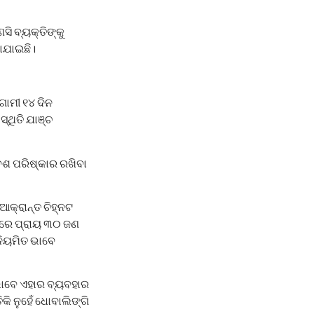
ସି ବ୍ୟକ୍ତିଙ୍କୁ
ାଯାଇଛି।
ଗାମୀ ୧୪ ଦିନ
୍ଥିତି ଯାଞ୍ଚ
େଶ ପରିଷ୍କାର ରଖିବା
ଆକ୍ରାନ୍ତ ଚିହ୍ନଟ
ସରେ ପ୍ରାୟ ୩୦ ଜଣ
ନିୟମିତ ଭାବେ
 ଭାବେ ଏହାର ବ୍ୟବହାର
କି ନୁହେଁ ଧୋବାଲିଙ୍ଗି