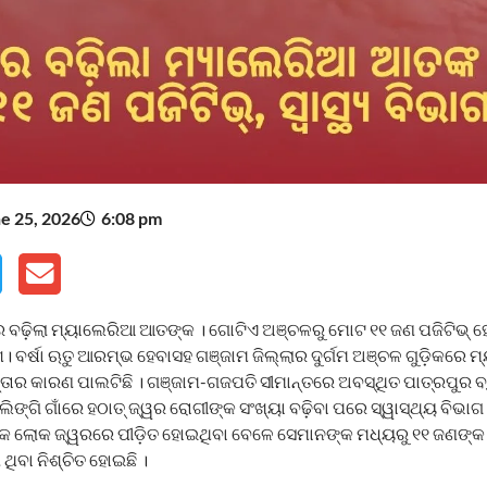
e 25, 2026
6:08 pm
 ବଢ଼ିଲା ମ୍ୟାଲେରିଆ ଆତଙ୍କ । ଗୋଟିଏ ଅଞ୍ଚଳରୁ ମୋଟ ୧୧ ଜଣ ପଜିଟିଭ୍ ହୋ
। ବର୍ଷା ଋତୁ ଆରମ୍ଭ ହେବାସହ ଗଞ୍ଜାମ ଜିଲ୍ଲାର ଦୁର୍ଗମ ଅଞ୍ଚଳ ଗୁଡ଼ିକରେ
୍ତାର କାରଣ ପାଲଟିଛି । ଗଞ୍ଜାମ-ଗଜପତି ସୀମାନ୍ତରେ ଅବସ୍ଥିତ ପାତ୍ରପୁର 
୍ଗି ଗାଁରେ ହଠାତ୍ ଜ୍ୱର ରୋଗୀଙ୍କ ସଂଖ୍ୟା ବଢ଼ିବା ପରେ ସ୍ୱାସ୍ଥ୍ୟ ବିଭାଗ
 ଅଧିକ ଲୋକ ଜ୍ୱରରେ ପୀଡ଼ିତ ହୋଇଥିବା ବେଳେ ସେମାନଙ୍କ ମଧ୍ୟରୁ ୧୧ ଜଣଙ୍
ିବା ନିଶ୍ଚିତ ହୋଇଛି ।