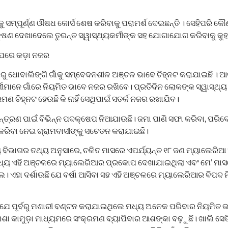
ସମ୍ପୂର୍ଣ୍ଣ ଔଷଧ କୋର୍ସ ଶେଷ କରିବାକୁ ପରାମର୍ଶ ଦେଇଛନ୍ତି । ସେହିପରି କୌଣ
୍ଷଣ ଦେଖାଦେଲେ ତୁରନ୍ତ ସ୍ୱାସ୍ଥ୍ୟକର୍ମୀଙ୍କ ସହ ଯୋଗାଯୋଗ କରିବାକୁ କୁହ
 ଉପରେ କଡ଼ା ନଜର
ଷରୁ ଧୋବାଲିଙ୍ଗି ଗାଁକୁ ସମ୍ବେଦନଶୀଳ ଅଞ୍ଚଳ ଭାବେ ଚିହ୍ନଟ କରାଯାଇଛି । ଆ
ର୍ମୀମାନେ ଗାଁରେ ନିୟମିତ ଭାବେ ନଜର ରଖିବେ। ପ୍ରତିଦିନ ଲୋକଙ୍କ ସ୍ୱାସ୍ଥ୍ୟ ସ
ମଣ ଚିହ୍ନଟ ହେଉଛି କି ନାହିଁ ସେଥିପାଇଁ ସତର୍କ ନଜର ରଖାଯିବ।
ନ୍ତ୍ରଣ ପାଇଁ ବିଭିନ୍ନ ପଦକ୍ଷେପ ନିଆଯାଉଛି। ଜମା ପାଣି ସଫା କରିବା, ପରିବ
କରିବା ନେଇ ଗ୍ରାମବାସୀଙ୍କୁ ସଚେତନ କରାଯାଇଛି।
୍ୟ ବିଭାଗର ତଥ୍ୟ ଅନୁସାରେ, ଚଳିତ ମାସରେ ଏପର୍ଯ୍ୟନ୍ତ ୧୮ ଜଣ ମ୍ୟାଲେରିଆ 
ମଧ୍ୟ ଏହି ଅଞ୍ଚଳରେ ମ୍ୟାଲେରିଆର ପ୍ରକୋପ ଦେଖାଯାଇଥିଲା ଏବଂ ମେ’ ମା
। ଏହା ଦର୍ଶାଉଛି ଯେ ବର୍ଷା ଆସିବା ସହ ଏହି ଅଞ୍ଚଳରେ ମ୍ୟାଲେରିଆର ବିପଦ 
ଛି ଯେ ପୂର୍ବରୁ ମଶାରୀ ବଣ୍ଟନ କରାଯାଇଥିଲେ ମଧ୍ୟ ଅନେକ ପରିବାର ନିୟମିତ
ମଶା କାମୁଡ଼ା ମାଧ୍ୟମରେ ସଂକ୍ରମଣ ବ୍ୟାପିବାର ଆଶଙ୍କା ବଢ଼ୁଛି। ଖାଲି ସେତି