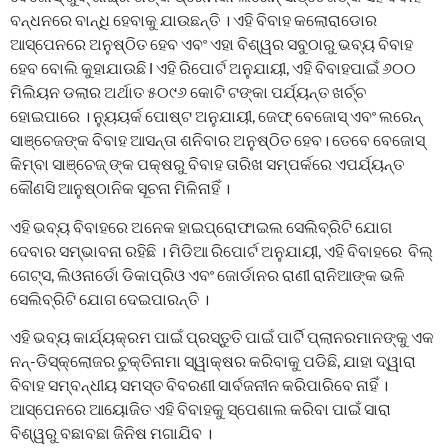
ବନ୍ଧନରେ ବାନ୍ଧି ହେବାକୁ ଯାଉଛନ୍ତି । ଏହି ବିବାହ କଲୋରାଡୋର
ଆସ୍ପେନରେ ଅନୁଷ୍ଠିତ ହେବ ଏବଂ ଏହା ବିଶ୍ୱର ସବୁଠାରୁ ଭବ୍ୟ ବିବାହ
ହେବ ବୋଲି କୁହାଯାଉଛି l ଏହି ରିପୋର୍ଟ ଅନୁଯାୟୀ, ଏହି ବିବାହପାଇଁ ୬୦୦
ମିଲିୟନ ଡଲାର ଅର୍ଥାତ ୫୦୯୬ କୋଟି ଟଙ୍କା ପର୍ଯ୍ୟନ୍ତ ଖର୍ଚ୍ଚ
ହୋଇପାରେ । ନ୍ୟୁୟର୍କ ପୋଷ୍ଟ ଅନୁଯାୟୀ, ଜେଫ୍ ବେଜୋସ୍ ଏବଂ ଲରେନ୍
ସାଞ୍ଚେଜଙ୍କ ବିବାହ ଆସନ୍ତା ଶନିବାର ଅନୁଷ୍ଠିତ ହେବ। ତେବେ ବେଜୋସ୍
କିମ୍ବା ସାଞ୍ଚେଜ୍ ଙ୍କ ପକ୍ଷରୁ ବିବାହ ତାରିଖ ସମ୍ପର୍କରେ ଏପର୍ଯ୍ୟନ୍ତ
କୌଣସି ଆନୁଷ୍ଠାନିକ ସୂଚନା ମିଳିନାହିଁ ।
ଏହି ଭବ୍ୟ ବିବାହରେ ଅନେକ ହାଇପ୍ରୋଫାଇଲ ସେଲିବ୍ରିଟି ଯୋଗ
ଦେବାର ସମ୍ଭାବନା ରହିଛି । ମିଡିଆ ରିପୋର୍ଟ ଅନୁଯାୟୀ, ଏହି ବିବାହରେ ବିଲ୍
ଗେଟ୍ସ, ଲିଓନାର୍ଡୋ ଡିକାପ୍ରିଓ ଏବଂ ଜୋର୍ଡାନର ରାଣୀ ରାନିଆଙ୍କ ଭଳି
ସେଲିବ୍ରିଟି ଯୋଗ ଦେଇପାରନ୍ତି ।
ଏହି ଭବ୍ୟ କାର୍ଯ୍ୟକ୍ରମ ପାଇଁ ପ୍ରସ୍ତୁତି ପାଇଁ ପାର୍ଟି ପ୍ଲାନରମାନଙ୍କୁ ଏକ
ନନ୍-ଡିସ୍କ୍ଲୋଜର ଚୁକ୍ତିନାମା ସ୍ୱାକ୍ଷର କରିବାକୁ ପଡିଛି, ଯାହା ଦ୍ୱାରା
ବିବାହ ସମ୍ବନ୍ଧୀୟ ସମସ୍ତ ବିବରଣୀ ସାର୍ବଜନୀନ କରିପାରିବେ ନାହିଁ ।
ଆସ୍ପେନରେ ଆୟୋଜିତ ଏହି ବିବାହକୁ ସ୍ପେଶାଲ କରିବା ପାଇଁ ସାରା
ବିଶ୍ୱରୁ ବଛାବଛା ଜିନିଷ ମଗାଯିବ ।