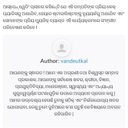
ଆସ୍ପେନ୍ ୱେଡିଂ ପ୍ଲାନର କହିଛନ୍ତି ଯେ ଏହି ଦମ୍ପତିଙ୍କ ପ୍ରିୟ କେକ୍
ପ୍ୟାରିସରୁ ଅଣାଯିବ, ହେୟାର ଷ୍ଟାଇଲିଷ୍ଟଙ୍କୁ ନ୍ୟୁୟର୍କରୁ ଅଣାଯିବ ଏବଂ
ସେମାନଙ୍କ ପ୍ରିୟ ମ୍ୟୁଜିକ୍ ବ୍ୟାଣ୍ଡ ଏହି କାର୍ଯ୍ୟକ୍ରମରେ ସଂଙ୍ଗୀତ
ପରିବେଷଣ କରିବେ l
Author:
vandeutkal
ଆପଣଙ୍କୁ ସ୍ଵାଗତ ! ଆମେ ଏକ ଅଗ୍ରଣୀ ତଥା ବିଶ୍ୱସ୍ତ ସମ୍ବାଦ
ପ୍ରକାଶକ, ଆପଣଙ୍କୁ ସର୍ବଶେଷ ଖବର, କ୍ରୀଡା, ବିଜ୍ଞାନ,
ପ୍ରଯୁକ୍ତିବିଦ୍ୟା, ମନୋରଞ୍ଜନ, ସ୍ୱାସ୍ଥ୍ୟ ଏବଂ ଅନ୍ୟାନ୍ୟ
ଗୁରୁତ୍ୱପୂର୍ଣ୍ଣ ଘଟଣାଗୁଡ଼ିକ ଉପରେ ଅଦ୍ୟତନ ପ୍ରଦାନ କରୁ |
ଆମର ଉଦ୍ଦେଶ୍ୟ ହେଉଛି ତୁମକୁ ସଠିକ୍ ଏବଂ ନିର୍ଭରଯୋଗ୍ୟ ଖବର
ଯୋଗାଇବା, ତେଣୁ ତୁମେ ଦୁନିଆରେ କ’ଣ ଘଟୁଛି ସେ ବିଷୟରେ ଅବଗତ
ରହିପାରିବ |