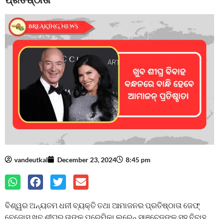
vandeutkal
December 23, 2024
8:45 pm
ବିଶ୍ୱର ଅନ୍ୟତମ ଧନୀ ବ୍ୟକ୍ତି ତଥା ଆମାଜନର ପ୍ରତିଷ୍ଠାତା ଜେଫ୍
ବେଜୋସ୍ ଖୁବ୍ ଶୀଘ୍ର ତାଙ୍କ ପ୍ରେମିକା ଲରେନ୍ ସାଞ୍ଚେଜଙ୍କ ସହ ବିବାହ