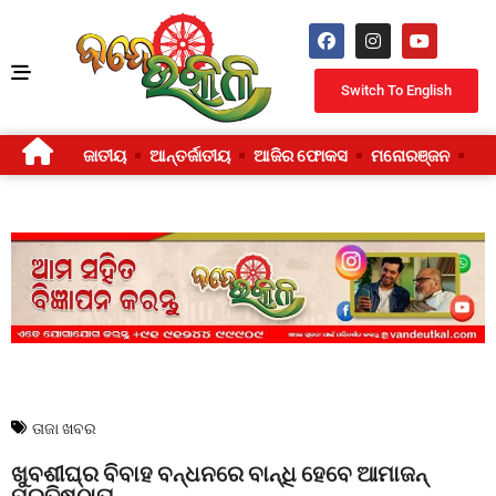
Switch To English
ଜାତୀୟ
ଆନ୍ତର୍ଜାତୀୟ
ଆଜିର ଫୋକସ
ମନୋରଞ୍ଜନ
ଜୀ
ତାଜା ଖବର
ଖୁବଶୀଘ୍ର ବିବାହ ବନ୍ଧନରେ ବାନ୍ଧି ହେବେ ଆମାଜନ୍
ପ୍ରତିଷ୍ଠାତା