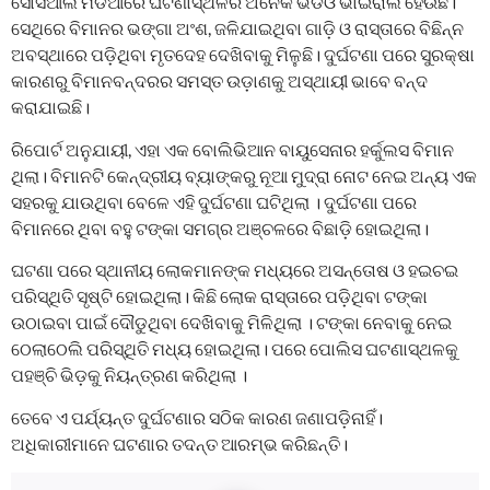
ସୋସିଆଲ ମିଡିଆରେ ଘଟଣାସ୍ଥଳର ଅନେକ ଭିଡିଓ ଭାଇରାଲ ହେଉଛି।
ସେଥିରେ ବିମାନର ଭଙ୍ଗା ଅଂଶ, ଜଳିଯାଇଥିବା ଗାଡ଼ି ଓ ରାସ୍ତାରେ ବିଛିନ୍ନ
ଅବସ୍ଥାରେ ପଡ଼ିଥିବା ମୃତଦେହ ଦେଖିବାକୁ ମିଳୁଛି। ଦୁର୍ଘଟଣା ପରେ ସୁରକ୍ଷା
କାରଣରୁ ବିମାନବନ୍ଦରର ସମସ୍ତ ଉଡ଼ାଣକୁ ଅସ୍ଥାୟୀ ଭାବେ ବନ୍ଦ
କରାଯାଇଛି।
ରିପୋର୍ଟ ଅନୁଯାୟୀ, ଏହା ଏକ ବୋଲିଭିଆନ ବାୟୁସେନାର ହର୍କୁଲସ ବିମାନ
ଥିଲା। ବିମାନଟି କେନ୍ଦ୍ରୀୟ ବ୍ୟାଙ୍କରୁ ନୂଆ ମୁଦ୍ରା ନୋଟ ନେଇ ଅନ୍ୟ ଏକ
ସହରକୁ ଯାଉଥିବା ବେଳେ ଏହି ଦୁର୍ଘଟଣା ଘଟିଥିଲା । ଦୁର୍ଘଟଣା ପରେ
ବିମାନରେ ଥିବା ବହୁ ଟଙ୍କା ସମଗ୍ର ଅଞ୍ଚଳରେ ବିଛାଡ଼ି ହୋଇଥିଲା।
ଘଟଣା ପରେ ସ୍ଥାନୀୟ ଲୋକମାନଙ୍କ ମଧ୍ୟରେ ଅସନ୍ତୋଷ ଓ ହଇଚଇ
ପରିସ୍ଥିତି ସୃଷ୍ଟି ହୋଇଥିଲା। କିଛି ଲୋକ ରାସ୍ତାରେ ପଡ଼ିଥିବା ଟଙ୍କା
ଉଠାଇବା ପାଇଁ ଦୌଡୁଥିବା ଦେଖିବାକୁ ମିଳିଥିଲା । ଟଙ୍କା ନେବାକୁ ନେଇ
ଠେଲାଠେଲି ପରିସ୍ଥିତି ମଧ୍ୟ ହୋଇଥିଲା। ପରେ ପୋଲିସ ଘଟଣାସ୍ଥଳକୁ
ପହଞ୍ଚି ଭିଡ଼କୁ ନିୟନ୍ତ୍ରଣ କରିଥିଲା ।
ତେବେ ଏ ପର୍ଯ୍ୟନ୍ତ ଦୁର୍ଘଟଣାର ସଠିକ କାରଣ ଜଣାପଡ଼ିନାହିଁ।
ଅଧିକାରୀମାନେ ଘଟଣାର ତଦନ୍ତ ଆରମ୍ଭ କରିଛନ୍ତି।