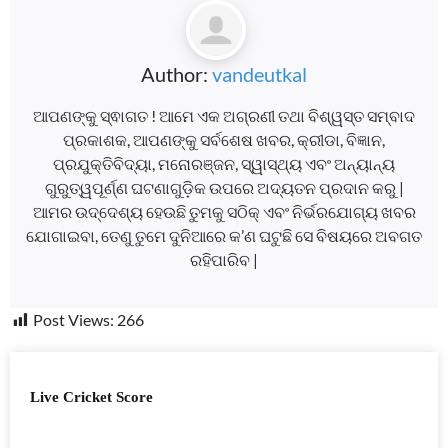
Author:
vandeutkal
ଆପଣଙ୍କୁ ସ୍ଵାଗତ ! ଆମେ ଏକ ଅଗ୍ରଣୀ ତଥା ବିଶ୍ୱସ୍ତ ସମ୍ବାଦ
ପ୍ରକାଶକ, ଆପଣଙ୍କୁ ସର୍ବଶେଷ ଖବର, କ୍ରୀଡା, ବିଜ୍ଞାନ,
ପ୍ରଯୁକ୍ତିବିଦ୍ୟା, ମନୋରଞ୍ଜନ, ସ୍ୱାସ୍ଥ୍ୟ ଏବଂ ଅନ୍ୟାନ୍ୟ
ଗୁରୁତ୍ୱପୂର୍ଣ୍ଣ ଘଟଣାଗୁଡ଼ିକ ଉପରେ ଅଦ୍ୟତନ ପ୍ରଦାନ କରୁ |
ଆମର ଉଦ୍ଦେଶ୍ୟ ହେଉଛି ତୁମକୁ ସଠିକ୍ ଏବଂ ନିର୍ଭରଯୋଗ୍ୟ ଖବର
ଯୋଗାଇବା, ତେଣୁ ତୁମେ ଦୁନିଆରେ କ’ଣ ଘଟୁଛି ସେ ବିଷୟରେ ଅବଗତ
ରହିପାରିବ |
Post Views:
266
Live Cricket Score