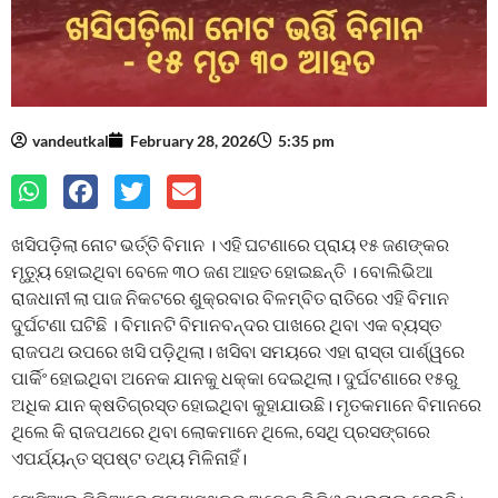
vandeutkal
February 28, 2026
5:35 pm
ଖସିପଡ଼ିଲା ନୋଟ ଭର୍ତ୍ତି ବିମାନ । ଏହି ଘଟଣାରେ ପ୍ରାୟ ୧୫ ଜଣଙ୍କର
ମୃତ୍ୟୁ ହୋଇଥିବା ବେଳେ ୩୦ ଜଣ ଆହତ ହୋଇଛନ୍ତି । ବୋଲିଭିଆ
ରାଜଧାନୀ ଲା ପାଜ ନିକଟରେ ଶୁକ୍ରବାର ବିଳମ୍ବିତ ରାତିରେ ଏହି ବିମାନ
ଦୁର୍ଘଟଣା ଘଟିଛି । ବିମାନଟି ବିମାନବନ୍ଦର ପାଖରେ ଥିବା ଏକ ବ୍ୟସ୍ତ
ରାଜପଥ ଉପରେ ଖସି ପଡ଼ିଥିଲା। ଖସିବା ସମୟରେ ଏହା ରାସ୍ତା ପାର୍ଶ୍ୱରେ
ପାର୍କିଂ ହୋଇଥିବା ଅନେକ ଯାନକୁ ଧକ୍କା ଦେଇଥିଲା। ଦୁର୍ଘଟଣାରେ ୧୫ରୁ
ଅଧିକ ଯାନ କ୍ଷତିଗ୍ରସ୍ତ ହୋଇଥିବା କୁହାଯାଉଛି। ମୃତକମାନେ ବିମାନରେ
ଥିଲେ କି ରାଜପଥରେ ଥିବା ଲୋକମାନେ ଥିଲେ, ସେଥି ପ୍ରସଙ୍ଗରେ
ଏପର୍ଯ୍ୟନ୍ତ ସ୍ପଷ୍ଟ ତଥ୍ୟ ମିଳିନାହିଁ।