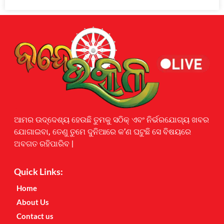
Earnyatra
ଆମର ଉଦ୍ଦେଶ୍ୟ ହେଉଛି ତୁମକୁ ସଠିକ୍ ଏବଂ ନିର୍ଭରଯୋଗ୍ୟ ଖବର
ଯୋଗାଇବା, ତେଣୁ ତୁମେ ଦୁନିଆରେ କ’ଣ ଘଟୁଛି ସେ ବିଷୟରେ
ଅବଗତ ରହିପାରିବ |
Quick Links:
Home
About Us
Contact us