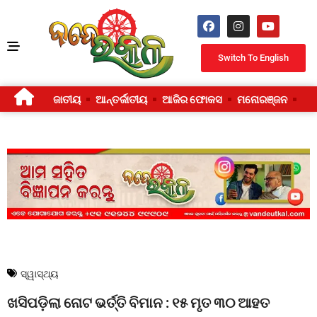
Switch To English
ଜାତୀୟ
ଆନ୍ତର୍ଜାତୀୟ
ଆଜିର ଫୋକସ
ମନୋରଞ୍ଜନ
ଜୀ
ସ୍ୱାସ୍ଥ୍ୟ
ଖସିପଡ଼ିଲା ନୋଟ ଭର୍ତ୍ତି ବିମାନ : ୧୫ ମୃତ ୩୦ ଆହତ