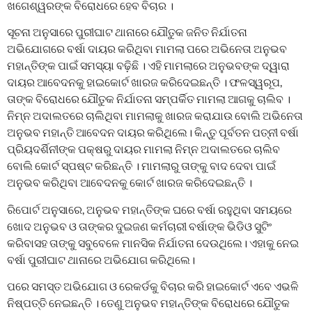
ଖଗେଶ୍ୱରଙ୍କ ବିରୋଧରେ ହେବ ବିଚାର ।
ସୂଚନା ଅନୁସାରେ ପୁରୀଘାଟ ଥାନାରେ ଯୌତୁକ ଜନିତ ନିର୍ଯାତନା
ଅଭିଯୋଗରେ ବର୍ଷା ଦାୟର କରିଥିବା ମାମଲା ପରେ ଅଭିନେତା ଅନୁଭବ
ମହାନ୍ତିଙ୍କ ପାଇଁ ସମସ୍ୟା ବଢ଼ିଛି । ଏହି ମାମଲାରେ ଅନୁଭବଙ୍କ ଦ୍ୱାରା
ଦାୟର ଆବେଦନକୁ ହାଇକୋର୍ଟ ଖାରଜ କରିଦେଇଛନ୍ତି । ଫଳସ୍ୱରୂପ,
ତାଙ୍କ ବିରୋଧରେ ଯୌତୁକ ନିର୍ଯାତନା ସମ୍ପର୍କିତ ମାମଲା ଆଗକୁ ଚାଲିବ ।
ନିମ୍ନ ଅଦାଲତରେ ଚାଲିଥିବା ମାମଲାକୁ ଖାରଜ କରାଯାଉ ବୋଲି ଅଭିନେତା
ଅନୁଭବ ମହାନ୍ତି ଆବେଦନ ଦାୟର କରିଥିଲେ। କିନ୍ତୁ ପୂର୍ବତନ ପତ୍ନୀ ବର୍ଷା
ପ୍ରିୟଦର୍ଶିନୀଙ୍କ ପକ୍ଷରୁ ଦାୟର ମାମଲା ନିମ୍ନ ଅଦାଲତରେ ଚାଲିବ
ବୋଲି କୋର୍ଟ ସ୍ପଷ୍ଟ କରିଛନ୍ତି । ମାମଲାରୁ ତାଙ୍କୁ ବାଦ ଦେବା ପାଇଁ
ଅନୁଭବ କରିଥିବା ଆବେଦନକୁ କୋର୍ଟ ଖାରଜ କରିଦେଇଛନ୍ତି ।
ରିପୋର୍ଟ ଅନୁସାରେ, ଅନୁଭବ ମହାନ୍ତିଙ୍କ ଘରେ ବର୍ଷା ରହୁଥିବା ସମୟରେ
ଖୋଦ ଅନୁଭବ ଓ ତାଙ୍କର ଦୁଇଜଣ କର୍ମଚାରୀ ବର୍ଷାଙ୍କ ଭିଡିଓ ସୁଟିଂ
କରିବାସହ ତାଙ୍କୁ ସବୁବେଳେ ମାନସିକ ନିର୍ଯାତନା ଦେଉଥିଲେ। ଏହାକୁ ନେଇ
ବର୍ଷା ପୁରୀଘାଟ ଥାନାରେ ଅଭିଯୋଗ କରିଥିଲେ।
ପରେ ସମସ୍ତ ଅଭିଯୋଗ ଓ ରେକର୍ଡକୁ ବିଚାର କରି ହାଇକୋର୍ଟ ଏବେ ଏଭଳି
ନିଷ୍ପତ୍ତି ନେଇଛନ୍ତି । ତେଣୁ ଅନୁଭବ ମହାନ୍ତିଙ୍କ ବିରୋଧରେ ଯୌତୁକ