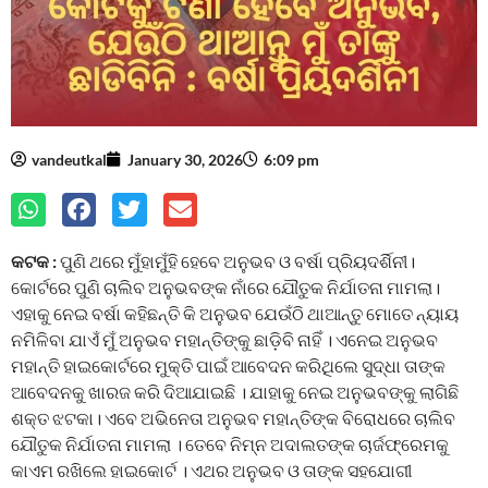
vandeutkal
January 30, 2026
6:09 pm
କଟକ :
ପୁଣି ଥରେ ମୁଁହାମୁଁହି ହେବେ ଅନୁଭବ ଓ ବର୍ଷା ପ୍ରିୟଦର୍ଶିନୀ।
କୋର୍ଟରେ ପୁଣି ଚାଲିବ ଅନୁଭବଙ୍କ ନାଁରେ ଯୌତୁକ ନିର୍ଯାତନା ମାମଲା।
ଏହାକୁ ନେଇ ବର୍ଷା କହିଛନ୍ତି କି ଅନୁଭବ ଯେଉଁଠି ଥାଆନ୍ତୁ ମୋତେ ନ୍ୟାୟ
ନମିଳିବା ଯାଏଁ ମୁଁ ଅନୁଭବ ମହାନ୍ତିଙ୍କୁ ଛାଡ଼ିବି ନାହିଁ । ଏନେଇ ଅନୁଭବ
ମହାନ୍ତି ହାଇକୋର୍ଟରେ ମୁକ୍ତି ପାଇଁ ଆବେଦନ କରିଥିଲେ ସୁଦ୍ଧା ତାଙ୍କ
ଆବେଦନକୁ ଖାରଜ କରି ଦିଆଯାଇଛି । ଯାହାକୁ ନେଇ ଅନୁଭବଙ୍କୁ ଲାଗିଛି
ଶକ୍ତ ଝଟକା। ଏବେ ଅଭିନେତା ଅନୁଭବ ମହାନ୍ତିଙ୍କ ବିରୋଧରେ ଚାଲିବ
ଯୌତୁକ ନିର୍ଯାତନା ମାମଲା । ତେବେ ନିମ୍ନ ଅଦାଲତଙ୍କ ଚାର୍ଜଫ୍ରେମକୁ
କାଏମ ରଖିଲେ ହାଇକୋର୍ଟ । ଏଥର ଅନୁଭବ ଓ ତାଙ୍କ ସହଯୋଗୀ