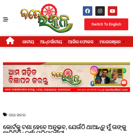
Switch To English
ଜାତୀୟ
ଆନ୍ତର୍ଜାତୀୟ
ଆଜିର ଫୋକସ
ମନୋରଞ୍ଜନ
ଜୀ
ତାଜା ଖବର
କୋର୍ଟକୁ ଟଣା ହେବେ ଅନୁଭବ, ଯେଉଁଠି ଥାଆନ୍ତୁ ମୁଁ ତାଙ୍କୁ
ଛାଡିବିନି : ବର୍ଷା ପ୍ରିୟଦର୍ଶିନୀ