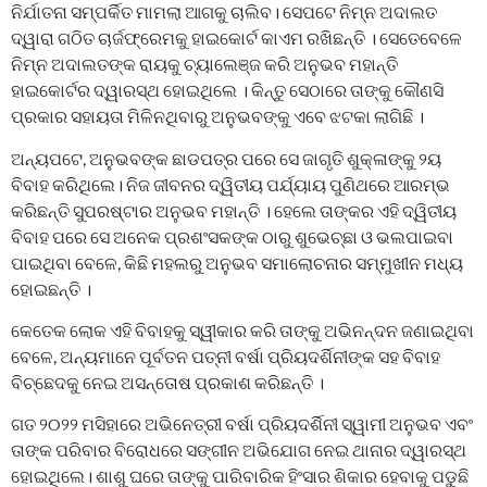
ନିର୍ଯାତନା ସମ୍ପର୍କିତ ମାମଲା ଆଗକୁ ଚାଲିବ। ସେପଟେ ନିମ୍ନ ଅଦାଲତ
ଦ୍ୱାରା ଗଠିତ ଚାର୍ଜଫ୍ରେମକୁ ହାଇକୋର୍ଟ କାଏମ ରଖିଛନ୍ତି । ସେତେବେଳେ
ନିମ୍ନ ଅଦାଲତଙ୍କ ରାୟକୁ ଚ୍ୟାଲେଞ୍ଜ କରି ଅନୁଭବ ମହାନ୍ତି
ହାଇକୋର୍ଟର ଦ୍ୱାରସ୍ଥ ହୋଇଥିଲେ । କିନ୍ତୁ ସେଠାରେ ତାଙ୍କୁ କୌଣସି
ପ୍ରକାର ସହାୟତା ମିଳିନଥିବାରୁ ଅନୁଭବଙ୍କୁ ଏବେ ଝଟକା ଲାଗିଛି ।
ଅନ୍ୟପଟେ, ଅନୁଭବଙ୍କ ଛାଡପତ୍ର ପରେ ସେ ଜାଗୃତି ଶୁକ୍ଳାଙ୍କୁ ୨ୟ
ବିବାହ କରିଥିଲେ। ନିଜ ଜୀବନର ଦ୍ୱିତୀୟ ପର୍ଯ୍ୟାୟ ପୁଣିଥରେ ଆରମ୍ଭ
କରିଛନ୍ତି ସୁପରଷ୍ଟାର ଅନୁଭବ ମହାନ୍ତି । ହେଲେ ତାଙ୍କର ଏହି ଦ୍ୱିତୀୟ
ବିବାହ ପରେ ସେ ଅନେକ ପ୍ରଶଂସକଙ୍କ ଠାରୁ ଶୁଭେଚ୍ଛା ଓ ଭଲପାଇବା
ପାଇଥିବା ବେଳେ, କିଛି ମହଲରୁ ଅନୁଭବ ସମାଲୋଚନାର ସମ୍ମୁଖୀନ ମଧ୍ୟ
ହୋଇଛନ୍ତି ।
କେତେକ ଲୋକ ଏହି ବିବାହକୁ ସ୍ୱୀକାର କରି ତାଙ୍କୁ ଅଭିନନ୍ଦନ ଜଣାଇଥିବା
ବେଳେ, ଅନ୍ୟମାନେ ପୂର୍ବତନ ପତ୍ନୀ ବର୍ଷା ପ୍ରିୟଦର୍ଶିନୀଙ୍କ ସହ ବିବାହ
ବିଚ୍ଛେଦକୁ ନେଇ ଅସନ୍ତୋଷ ପ୍ରକାଶ କରିଛନ୍ତି ।
ଗତ ୨୦୨୨ ମସିହାରେ ଅଭିନେତ୍ରୀ ବର୍ଷା ପ୍ରିୟଦର୍ଶିନୀ ସ୍ୱାମୀ ଅନୁଭବ ଏବଂ
ତାଙ୍କ ପରିବାର ବିରୋଧରେ ସଙ୍ଗୀନ ଅଭିଯୋଗ ନେଇ ଥାନାର ଦ୍ୱାରସ୍ଥ
ହୋଇଥିଲେ। ଶାଶୁ ଘରେ ତାଙ୍କୁ ପାରିବାରିକ ହିଂସାର ଶିକାର ହେବାକୁ ପଡୁଛି