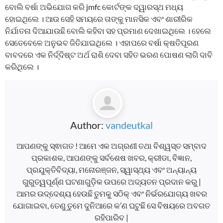
ବୋଲି ବର୍ଷା ଅଭିଯୋଗ କରି jmfc କୋର୍ଟଙ୍କ ଦ୍ୱାରସ୍ଥ ମଧ୍ୟ
ହୋଇଥିଲେ । ଆଉ ସେହି ସମୟରେ ତାଙ୍କୁ ମାନସିକ ଏବଂ ଶାରୀରିକ
ନିର୍ଯାତନା ଦିଆଯାଉଛି ବୋଲି କହିବା ସହ ପ୍ରମାଣ ଦେଖାଇଥିଲେ । ହେଲେ
ସେତେବେଳେ ଅନୁଭବ ଜିତିଯାଇଥିଲେ । ଏହାପରେ ବର୍ଷା କ୍ଷତିପୂରଣ
ବାବଦରେ ଏକ ନିର୍ଦ୍ଦିଷ୍ଟ ଅର୍ଥ ରାଶି ଦେବା ସହିତ ଭରଣ ପୋଷଣ ଲାଗି ଦାବି
କରିଥିଲେ ।
Author:
vandeutkal
ଆପଣଙ୍କୁ ସ୍ଵାଗତ ! ଆମେ ଏକ ଅଗ୍ରଣୀ ତଥା ବିଶ୍ୱସ୍ତ ସମ୍ବାଦ
ପ୍ରକାଶକ, ଆପଣଙ୍କୁ ସର୍ବଶେଷ ଖବର, କ୍ରୀଡା, ବିଜ୍ଞାନ,
ପ୍ରଯୁକ୍ତିବିଦ୍ୟା, ମନୋରଞ୍ଜନ, ସ୍ୱାସ୍ଥ୍ୟ ଏବଂ ଅନ୍ୟାନ୍ୟ
ଗୁରୁତ୍ୱପୂର୍ଣ୍ଣ ଘଟଣାଗୁଡ଼ିକ ଉପରେ ଅଦ୍ୟତନ ପ୍ରଦାନ କରୁ |
ଆମର ଉଦ୍ଦେଶ୍ୟ ହେଉଛି ତୁମକୁ ସଠିକ୍ ଏବଂ ନିର୍ଭରଯୋଗ୍ୟ ଖବର
ଯୋଗାଇବା, ତେଣୁ ତୁମେ ଦୁନିଆରେ କ’ଣ ଘଟୁଛି ସେ ବିଷୟରେ ଅବଗତ
ରହିପାରିବ |