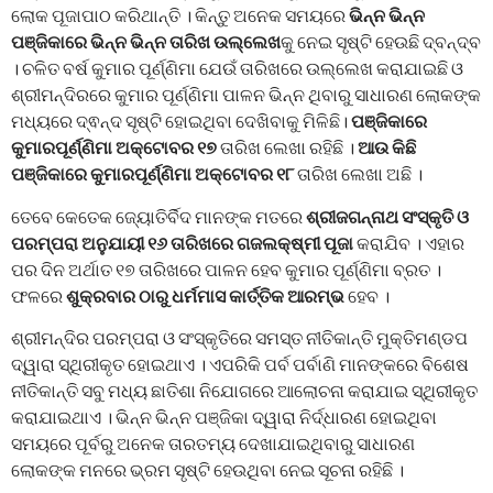
ଲୋକ ପୂଜାପାଠ କରିଥାନ୍ତି । କିନ୍ତୁ ଅନେକ ସମୟରେ
ଭିନ୍ନ ଭିନ୍ନ
ପଞ୍ଜିକାରେ ଭିନ୍ନ ଭିନ୍ନ ତାରିଖ ଉଲ୍ଲେଖ
କୁ ନେଇ ସୃଷ୍ଟି ହେଉଛି ଦ୍ବନ୍ଦ୍ବ
। ଚଳିତ ବର୍ଷ କୁମାର ପୂର୍ଣ୍ଣିମା ଯେଉଁ ତାରିଖରେ ଉଲ୍ଲେଖ କରାଯାଇଛି ଓ
ଶ୍ରୀମନ୍ଦିରରେ କୁମାର ପୂର୍ଣ୍ଣିମା ପାଳନ ଭିନ୍ନ ଥିବାରୁ ସାଧାରଣ ଲୋକଙ୍କ
ମଧ୍ୟରେ ଦ୍ଵନ୍ଦ ସୃଷ୍ଟି ହୋଇଥିବା ଦେଖିବାକୁ ମିଳିଛି।
ପଞ୍ଜିକାରେ
କୁମାରପୂର୍ଣ୍ଣିମା ଅକ୍ଟୋବର ୧୭
ତାରିଖ ଲେଖା ରହିଛି ।
ଆଉ କିଛି
ପଞ୍ଜିକାରେ କୁମାରପୂର୍ଣ୍ଣିମା ଅକ୍ଟୋବର ୧୮
ତାରିଖ ଲେଖା ଅଛି ।
ତେବେ କେତେକ ଜ୍ୟୋତିର୍ବିଦ ମାନଙ୍କ ମତରେ
ଶ୍ରୀଜଗନ୍ନାଥ ସଂସ୍କୃତି ଓ
ପରମ୍ପରା ଅନୁଯାୟୀ ୧୬ ତାରିଖରେ ଗଜଲକ୍ଷ୍ମୀ ପୂଜା
କରାଯିବ । ଏହାର
ପର ଦିନ ଅର୍ଥାତ ୧୭ ତାରିଖରେ ପାଳନ ହେବ କୁମାର ପୂର୍ଣ୍ଣିମା ବ୍ରତ ।
ଫଳରେ
ଶୁକ୍ରବାର ଠାରୁ ଧର୍ମମାସ କାର୍ତ୍ତିକ ଆରମ୍ଭ
ହେବ ।
ଶ୍ରୀମନ୍ଦିର ପରମ୍ପରା ଓ ସଂସ୍କୃତିରେ ସମସ୍ତ ନୀତିକାନ୍ତି ମୁକ୍ତିମଣ୍ଡପ
ଦ୍ୱାରା ସ୍ଥିରୀକୃତ ହୋଇଥାଏ । ଏପରିକି ପର୍ବ ପର୍ବାଣି ମାନଙ୍କରେ ବିଶେଷ
ନୀତିକାନ୍ତି ସବୁ ମଧ୍ୟ ଛାତିଶା ନିଯୋଗରେ ଆଲୋଚନା କରାଯାଇ ସ୍ଥିରୀକୃତ
କରାଯାଇଥାଏ । ଭିନ୍ନ ଭିନ୍ନ ପଞ୍ଜିକା ଦ୍ୱାରା ନିର୍ଦ୍ଧାରଣ ହୋଇଥିବା
ସମୟରେ ପୂର୍ବରୁ ଅନେକ ତାରତମ୍ୟ ଦେଖାଯାଇଥିବାରୁ ସାଧାରଣ
ଲୋକଙ୍କ ମନରେ ଭ୍ରମ ସୃଷ୍ଟି ହେଉଥିବା ନେଇ ସୂଚନା ରହିଛି ।