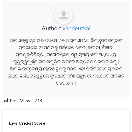
Author:
vandeutkal
ଆପଣଙ୍କୁ ସ୍ଵାଗତ ! ଆମେ ଏକ ଅଗ୍ରଣୀ ତଥା ବିଶ୍ୱସ୍ତ ସମ୍ବାଦ
ପ୍ରକାଶକ, ଆପଣଙ୍କୁ ସର୍ବଶେଷ ଖବର, କ୍ରୀଡା, ବିଜ୍ଞାନ,
ପ୍ରଯୁକ୍ତିବିଦ୍ୟା, ମନୋରଞ୍ଜନ, ସ୍ୱାସ୍ଥ୍ୟ ଏବଂ ଅନ୍ୟାନ୍ୟ
ଗୁରୁତ୍ୱପୂର୍ଣ୍ଣ ଘଟଣାଗୁଡ଼ିକ ଉପରେ ଅଦ୍ୟତନ ପ୍ରଦାନ କରୁ |
ଆମର ଉଦ୍ଦେଶ୍ୟ ହେଉଛି ତୁମକୁ ସଠିକ୍ ଏବଂ ନିର୍ଭରଯୋଗ୍ୟ ଖବର
ଯୋଗାଇବା, ତେଣୁ ତୁମେ ଦୁନିଆରେ କ’ଣ ଘଟୁଛି ସେ ବିଷୟରେ ଅବଗତ
ରହିପାରିବ |
Post Views:
714
Live Cricket Score