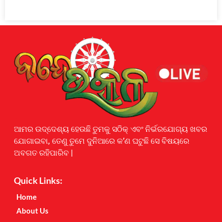
Earnyatra
ଆମର ଉଦ୍ଦେଶ୍ୟ ହେଉଛି ତୁମକୁ ସଠିକ୍ ଏବଂ ନିର୍ଭରଯୋଗ୍ୟ ଖବର
ଯୋଗାଇବା, ତେଣୁ ତୁମେ ଦୁନିଆରେ କ’ଣ ଘଟୁଛି ସେ ବିଷୟରେ
ଅବଗତ ରହିପାରିବ |
Quick Links:
Home
About Us