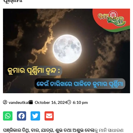
vandeutkal
October 16, 2024
6:10 pm
ପଞ୍ଜିକାର ତିଥି, ବାର, ଯାତ୍ରା, ଶୁଭ ତଥା ଅଶୁଭ ବେଳା
କୁ ମାନି ସାଧାରଣ