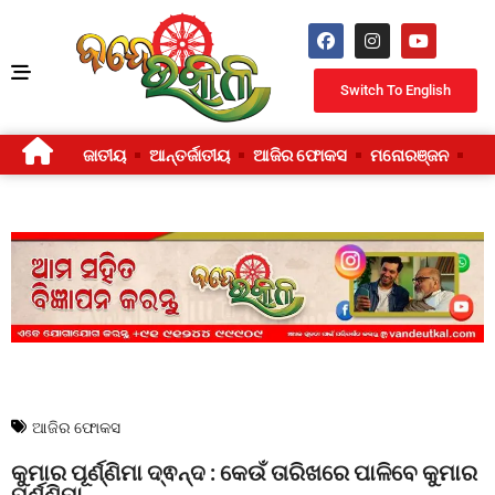
Switch To English
ଜାତୀୟ
ଆନ୍ତର୍ଜାତୀୟ
ଆଜିର ଫୋକସ
ମନୋରଞ୍ଜନ
ଜୀ
ଆଜିର ଫୋକସ
କୁମାର ପୂର୍ଣ୍ଣିମା ଦ୍ଵନ୍ଦ : କେଉଁ ତାରିଖରେ ପାଳିବେ କୁମାର
ପୂର୍ଣ୍ଣିମା