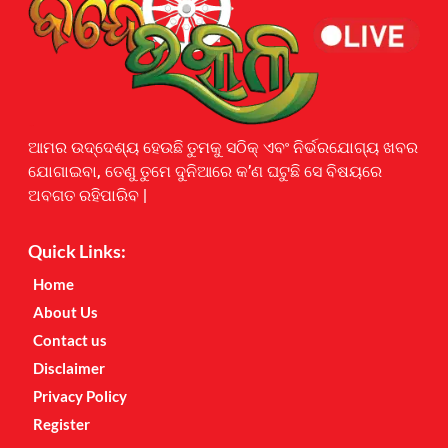
Earnyatra
ଆମର ଉଦ୍ଦେଶ୍ୟ ହେଉଛି ତୁମକୁ ସଠିକ୍ ଏବଂ ନିର୍ଭରଯୋଗ୍ୟ ଖବର
ଯୋଗାଇବା, ତେଣୁ ତୁମେ ଦୁନିଆରେ କ’ଣ ଘଟୁଛି ସେ ବିଷୟରେ
ଅବଗତ ରହିପାରିବ |
Quick Links:
Home
About Us
Contact us
Disclaimer
Privacy Policy
Register