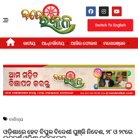
Switch To English
ଜାତୀୟ
ଆନ୍ତର୍ଜାତୀୟ
ଆଜିର ଫୋକସ
ମନୋରଞ୍ଜନ
ଜୀ
ବାଣିଜ୍ୟ
ଓଡ଼ିଶାରେ ହେବ ବିପୁଳ ବିଦେଶୀ ପୁଞ୍ଜି ନିବେଶ, ୨୮ ଓ ୨୯ରେ
ଉତ୍କର୍ଷ ଓଡ଼ିଶା କନକ୍ଲେଭ