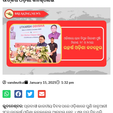
vandeutkal
January 15, 2025
1:32 pm
ଭୁବନେଶ୍ବର:
ପ୍ରବାସୀ ଭାରତୀୟ ଦିବସ ପରେ ଓଡ଼ିଶାରେ ପୁଣି ଜାନୁଆରୀ
୨୮ରୁ ଉତ୍କର୍ଷ ଓଡ଼ିଶା କନକ୍ଲେଭ ଆରମ୍ଭ ହେବ । ଏହା ଦୁଇ ଦିନ ଧରି