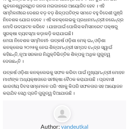
ଭୁବନେଶ୍ୱରସ୍ଥିତ ଜନତା ମଇଦାନରେ ଆୟୋଜିତ ହେବ । ଏହି
ସମ୍ମିଳନୀରେ ଦେଶର ବଡ଼ ବଡ଼ ଶିଳ୍ପପତିଙ୍କ ସମତେ ବହୁ ବିଦେଶୀ ପୁଞ୍ଜି
ନିବେଶକ ଯୋଗ ଦେବେ । ଏହି କନକ୍ଲେଭକୁ ପ୍ରଧାନମନ୍ତ୍ରୀ ନରେନ୍ଦ୍ର
ମୋଦି ଉଦଘାଟନ କରିବେ । ଯାହାପାଇଁ ପୋଲିସ କମିସନରେଟ ପକ୍ଷରୁ
ସୁରକ୍ଷା ବ୍ୟବସ୍ଥା କଡ଼ାକଡ଼ି କରାଯାଇଛି l
ମେଗା ନିବେଶକ ସମ୍ମିଳନୀ- ଉତ୍କର୍ଷ ଓଡ଼ିଶା ମେକ୍ ଇନ୍ ଓଡ଼ିଶା
କନକ୍ଲେଭ ୨୦୨୫କୁ ନେଇ ଶିଳ୍ପମନ୍ତ୍ରୀ ସମ୍ପଦ ଚନ୍ଦ୍ର ସ୍ୱାଇଁ
କହିଛନ୍ତି, ନୂଆ ସରକାର ନିଯୁକ୍ତିଭିତ୍ତିକ ଶିଳ୍ପକୁ ଅଧିକ ଗୁରୁତ୍ୱ
ଦେଉଛନ୍ତି ।
ଉତ୍କର୍ଷ ଓଡ଼ିଶା କନକ୍ଲେଭକୁ ସଫଳ କରିବା ପାଇଁ ମୁଖ୍ୟମନ୍ତ୍ରୀ ମୋହନ
ମାଝୀଙ୍କ ଅଧ୍ୟକ୍ଷତାରେ ସମୀକ୍ଷା ବୈଠକ କରାଯାଉଛି । ପ୍ରବାସୀ
ଭାରତୀୟ ଦିବସ ସମ୍ମେଳନ ପରି ଏହାକୁ କିପରି ସଫଳତାର ସହ ଆୟୋଜନ
କରାଯିବ ସେଥି ପ୍ରତି ଗୁରୁତ୍ୱ ଦିଆଯାଉଛି ।
Author:
vandeutkal