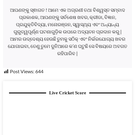
ଆପଣଙ୍କୁ ସ୍ଵାଗତ ! ଆମେ ଏକ ଅଗ୍ରଣୀ ତଥା ବିଶ୍ୱସ୍ତ ସମ୍ବାଦ
ପ୍ରକାଶକ, ଆପଣଙ୍କୁ ସର୍ବଶେଷ ଖବର, କ୍ରୀଡା, ବିଜ୍ଞାନ,
ପ୍ରଯୁକ୍ତିବିଦ୍ୟା, ମନୋରଞ୍ଜନ, ସ୍ୱାସ୍ଥ୍ୟ ଏବଂ ଅନ୍ୟାନ୍ୟ
ଗୁରୁତ୍ୱପୂର୍ଣ୍ଣ ଘଟଣାଗୁଡ଼ିକ ଉପରେ ଅଦ୍ୟତନ ପ୍ରଦାନ କରୁ |
ଆମର ଉଦ୍ଦେଶ୍ୟ ହେଉଛି ତୁମକୁ ସଠିକ୍ ଏବଂ ନିର୍ଭରଯୋଗ୍ୟ ଖବର
ଯୋଗାଇବା, ତେଣୁ ତୁମେ ଦୁନିଆରେ କ’ଣ ଘଟୁଛି ସେ ବିଷୟରେ ଅବଗତ
ରହିପାରିବ |
Post Views:
644
Live Cricket Score