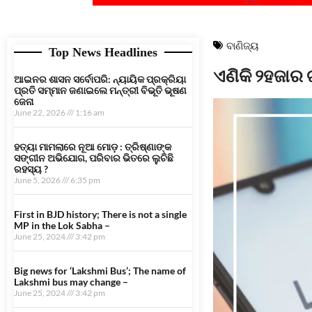
ବାଣିଜ୍ୟ
Top News Headlines
ଏଣିକି ୨ହଜାର ଟ
ଆଇନର ଶାସନ ସର୍ବୋପରି: ନ୍ୟାୟିକ ପ୍ରକ୍ରିୟା
ପ୍ରତି ସମ୍ମାନ ଜଣାଇଲେ ମନ୍ତ୍ରୀ ବିଭୂତି ଭୂଷଣ
ଜେନା
June 22, 2026
1:16 am
ହତ୍ୟା ମାମଲାରେ ନୂଆ ମୋଡ଼ : ତ୍ରିଷ୍ଣାଙ୍କ
ସଙ୍ଗୀନ ଅଭିଯୋଗ, ପରିବାର ଭିତରେ ଲୁଚିଛି
ରହସ୍ୟ ?
June 5, 2026
6:35 pm
First in BJD history; There is not a single
MP in the Lok Sabha –
June 25, 2024
3:42 pm
Big news for ‘Lakshmi Bus’; The name of
Lakshmi bus may change –
June 25, 2024
3:42 pm