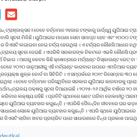
ଇନ୍ ଟ୍ରାଞ୍ଜାକ୍ସନ l ତେବେ ବର୍ତ୍ତମାନ ୨ହଜାର ଟଙ୍କାରୁ ଊର୍ଦ୍ଧ୍ୱ ୟୁପିଆଇ ଟ
ବୋଲି ସୂଚନା ମିଳିଛି। ୟୁପିଆଇର ମାଗଣା ସେବା ସମାପ୍ତ ହେବ ଏବଂ ୨୦୦୦ ଟଙ
ିଏସଟି ଲଗାଇବା ନେଇ ଚର୍ଚ୍ଚା ହେଉଥିଲା । ଏ ଚର୍ଚ୍ଚାର କୌଣସି ଆଧାର ନଥିବା
ମନ୍ତ୍ରାଳୟ ସୂଚନା ଦେଇଛି । ଏପରିକି ସରକାରଙ୍କ ନିକଟରେ ଏଭଳି କୌଣସି ପ୍ର
୍ଥ ବିଭାଗ । ଆଗରୁ କେବଳ କିଛି କ୍ଷେତ୍ରରେ ମର୍ଚ୍ଚାଣ୍ଟ ଡିସ୍‌କାଉଣ୍ଟ ରେଟ୍
 । ତେବେ ୨୦୨୦ ଜାନୁଆରୀରୁ ଏହି ମର୍ଚ୍ଚାଣ୍ଟ କାରବାର ଉପରେ ଏମଡିଆର ବ୍ୟବ
ରତ୍ୟକ୍ଷ ଶୁଳ୍କ ବୋର୍ଡ ବା ସିବିଡିଟି । ଏ ସମ୍ପର୍କରେ ୨୦୧୯ ଡିସେମ୍ବର ୩୦ 
ଥିଲା । ତେବେ ବର୍ତ୍ତମାନ ପରିସ୍ଥିତିରେ ସରକାର ୟୁପିଆଇ କାରବାରକୁ ପ୍ରୋତ
 ଅର୍ଥମନ୍ତ୍ରାଳୟ ପକ୍ଷରୁ ସୂଚନା ଦିଆଯାଇଛି । ୨୦୨୫-୨୬ ଆର୍ଥିକ ବର୍ଷରେ ୨୦ 
ଣ୍ଣ କରିବାର ଲକ୍ଷ୍ୟ ରହିଛି । ପ୍ରତିଟି ସ୍ଥାନରେ ଛୋଟ ପରିବା ଦୋକାନୀଠୁ ଆ
ସ୍ତେ ୟୁପିଆଇ ବ୍ୟବହାର କରୁଛନ୍ତି । ଏପରିକି ଦୈନନ୍ଦିନ ଜୀବନରେ ଘର ଭଡ଼ା
ାଇଁ ସାଧାରଣ ଲୋକେ ୟୁପିଆଇ ବ୍ୟବହାର କରୁଛନ୍ତି । ଏପରି ସ୍ଥଳେ ୟୁପିଆଇର
ଜିଏସଟି ଲାଗିବା ଖବର ପ୍ରଚାରିତ ପରେ ସାଧାରଣରେ ଚିନ୍ତା ପ୍ରକାଶ ପାଇଥି
deutkal