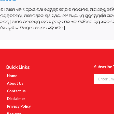
ତ ! ଆମେ ଏକ ଅଗ୍ରଣୀ ତଥା ବିଶ୍ୱସ୍ତ ସମ୍ବାଦ ପ୍ରକାଶକ, ଆପଣଙ୍କୁ ସର୍
, ପ୍ରଯୁକ୍ତିବିଦ୍ୟା, ମନୋରଞ୍ଜନ, ସ୍ୱାସ୍ଥ୍ୟ ଏବଂ ଅନ୍ୟାନ୍ୟ ଗୁରୁତ୍ୱପୂର୍ଣ୍ଣ 
 କରୁ | ଆମର ଉଦ୍ଦେଶ୍ୟ ହେଉଛି ତୁମକୁ ସଠିକ୍ ଏବଂ ନିର୍ଭରଯୋଗ୍ୟ ଖବର ଯ
କ’ଣ ଘଟୁଛି ସେ ବିଷୟରେ ଅବଗତ ରହିପାରିବ |
Quick Links:
Subscribe 
Home
About Us
Contact us
Disclaimer
Privacy Policy
Register