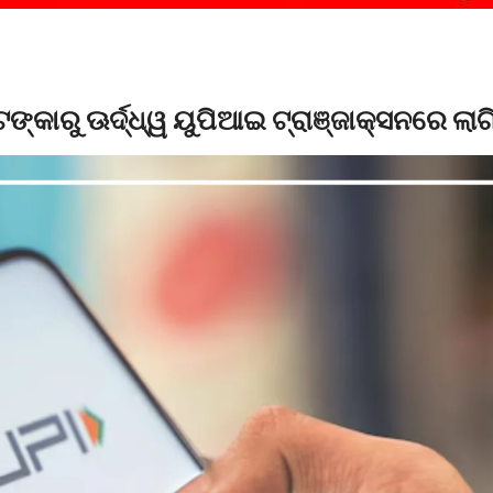
ଙ୍କାରୁ ଊର୍ଦ୍ଧ୍ୱ ୟୁପିଆଇ ଟ୍ରାଞ୍ଜାକ୍ସନରେ ଲାଗିବ