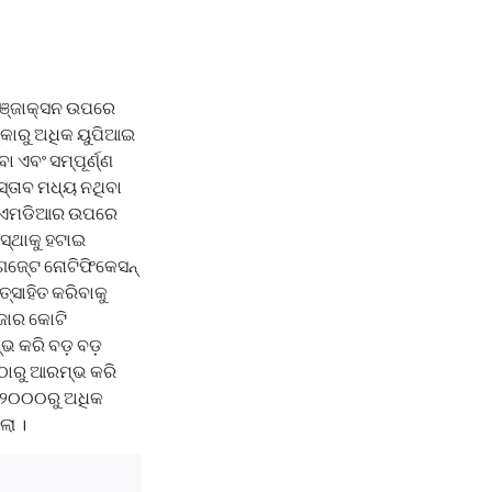
୍ରାଞ୍ଜାକ୍ସନ ଉପରେ
୍କାରୁ ଅଧିକ ୟୁପିଆଇ
 ଏବଂ ସମ୍ପୂର୍ଣ୍ଣ
ସ୍ତାବ ମଧ୍ୟ ନଥିବା
 ବା ଏମଡିଆର ଉପରେ
ସ୍ଥାକୁ ହଟାଇ
ଗେଜେ୍ଟ ନୋଟିଫିକେସନ୍
୍ସାହିତ କରିବାକୁ
ହଜାର କୋଟି
ରମ୍ଭ କରି ବଡ଼ ବଡ଼
ଠାରୁ ଆରମ୍ଭ କରି
େ ୨୦୦୦ରୁ ଅଧିକ
ଲା ।