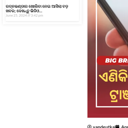
ରତ୍ନଭଣ୍ଡାର ଖୋଲିବା ନେଇ ଆସିଲା ବଡ଼
ଖବର; ଦେଖନ୍ତୁ ଭିଡିଓ…
June 25, 2024
3:42 pm
vandeutkal
Apr