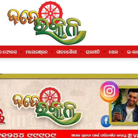
ର ଫୋକସ
ମନୋରଞ୍ଜନ
ଜୀବନଶୈଳୀ
ରାଜନୀତି
ଖେଳ
ଇ-କା