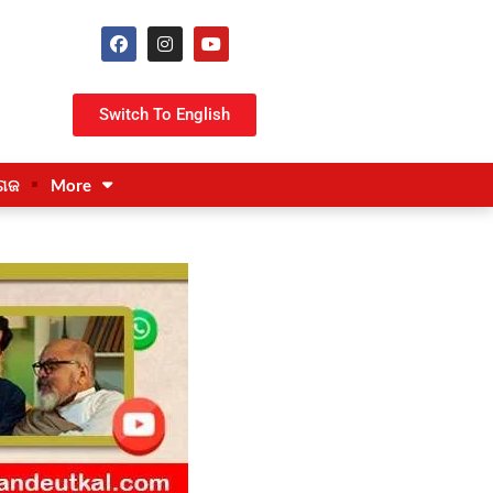
Switch To English
ଗଜ
More