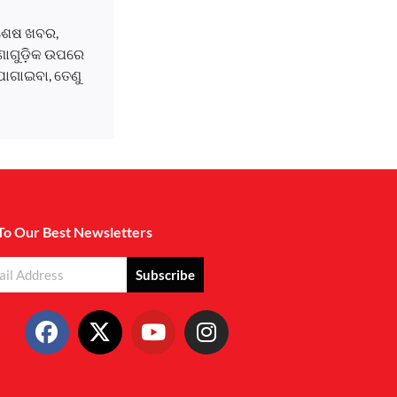
ବଶେଷ ଖବର,
ଘଟଣାଗୁଡ଼ିକ ଉପରେ
ୋଗାଇବା, ତେଣୁ
To Our Best Newsletters
Subscribe