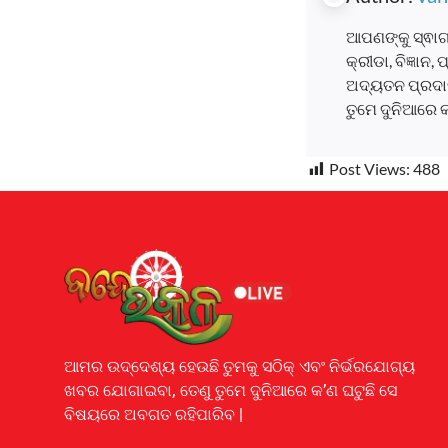
ଆପଣଙ୍କୁ ସ୍ଵାଗ
କ୍ରୀଡା, ବିଜ୍ଞାନ
ଅଦ୍ୟତନ ପ୍ରଦାନ
ତୁମେ ଦୁନିଆରେ 
Post Views:
488
Earnyatra
ଆମର ଉଦ୍ଦେଶ୍ୟ ହେଉଛି ତୁମକୁ ସଠିକ୍ ଏବଂ ନିର୍ଭରଯୋଗ୍ୟ
ଖବର ଯୋଗାଇବା, ତେଣୁ ତୁମେ ଦୁନିଆରେ କ’ଣ ଘଟୁଛି ସେ
ବିଷୟରେ ଅବଗତ ରହିପାରିବ |