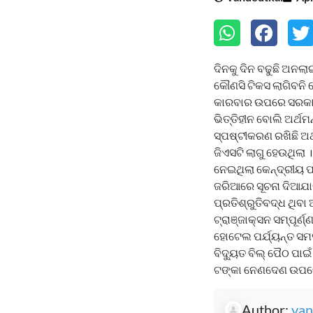
ଦିନକୁ ଦିନ ବଢୁଛି ଅନଲା
କୌଣସି ଟିକସ ଲାଗିବନି 
କାରବାର ଉପରେ ସରକାର ଜ
ଭିତ୍ତିହୀନ ବୋଲି ଅର୍ଥ
ସ୍ପଷ୍ଟୀକରଣ ରଖିଛି ଅର
ଜିଏସଟି ଲାଗୁ ହେଉଥିଲା
ନେଇଥିଲା କେନ୍ଦ୍ରୀୟ ପ୍
ଜରିଆରେ ସୂଚନା ଦିଆଯାଇ
ପ୍ରତିଶ୍ରୁତିବଦ୍ଧ ଥିବା
ଟ୍ରାଞ୍ଜାକ୍ସନ ସମ୍ପୂର୍
ହୋଟେଲ ପର୍ଯ୍ୟନ୍ତ ସମ
ବିଦ୍ୟୁତ ବିଲ୍ ପୈଠ ପ
ଟଙ୍କା ନେଣଦେଣ ଉପରେ 
Author:
van