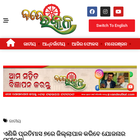
Switch To English
ଜାତୀୟ
ଆନ୍ତର୍ଜାତୀୟ
ଆଜିର ଫୋକସ
ମନୋରଞ୍ଜନ
ଜୀ
ଜାତୀୟ
ଏଣିକି ପ୍ରତିମାସ ୭ରେ ଜିଲ୍ଲାପାଳ କରିବେ ଯୋଜନାର
ସମୀକ୍ଷା