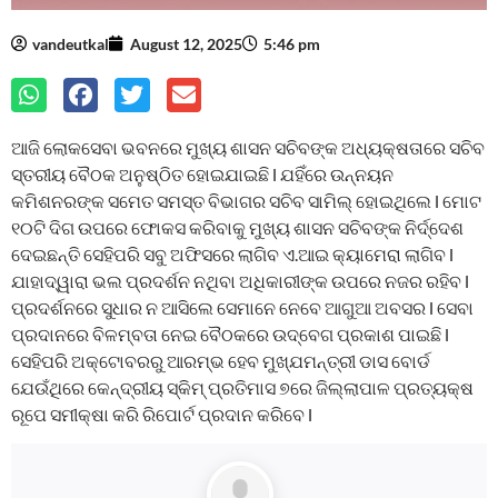
vandeutkal
August 12, 2025
5:46 pm
ଆଜି ଲୋକସେବା ଭବନରେ ମୁଖ୍ୟ ଶାସନ ସଚିବଙ୍କ ଅଧ୍ୟକ୍ଷତାରେ ସଚିବ
ସ୍ତରୀୟ ବୈଠକ ଅନୁଷ୍ଠିତ ହୋଇଯାଇଛି l ଯହିଁରେ ଉନ୍ନୟନ
କମିଶନରଙ୍କ ସମେତ ସମସ୍ତ ବିଭାଗର ସଚିବ ସାମିଲ୍ ହୋଇଥିଲେ l ମୋଟ
୧୦ଟି ଦିଗ ଉପରେ ଫୋକସ କରିବାକୁ ମୁଖ୍ୟ ଶାସନ ସଚିବଙ୍କ ନିର୍ଦ୍ଦେଶ
ଦେଇଛନ୍ତି ସେହିପରି ସବୁ ଅଫିସରେ ଲାଗିବ ଏ.ଆଇ କ୍ୟାମେରା ଲାଗିବ l
ଯାହାଦ୍ୱାରା ଭଲ ପ୍ରଦର୍ଶନ ନଥିବା ଅଧିକାରୀଙ୍କ ଉପରେ ନଜର ରହିବ l
ପ୍ରଦର୍ଶନରେ ସୁଧାର ନ ଆସିଲେ ସେମାନେ ନେବେ ଆଗୁଆ ଅବସର l ସେବା
ପ୍ରଦାନରେ ବିଳମ୍ବତା ନେଇ ବୈଠକରେ ଉଦ୍‌ବେଗ ପ୍ରକାଶ ପାଇଛି l
ସେହିପରି ଅକ୍ଟୋବରରୁ ଆରମ୍ଭ ହେବ ମୁଖ୍ଯମନ୍ତ୍ରୀ ଡାସ ବୋର୍ଡ
ଯେଉଁଥିରେ କେନ୍ଦ୍ରୀୟ ସ୍କିମ୍‌ ପ୍ରତିମାସ ୭ରେ ଜିଲ୍ଲାପାଳ ପ୍ରତ୍ୟକ୍ଷ
ରୂପେ ସମୀକ୍ଷା କରି ରିପୋର୍ଟ ପ୍ରଦାନ କରିବେ l