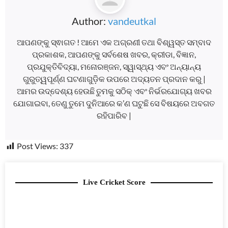
Author:
vandeutkal
ଆପଣଙ୍କୁ ସ୍ଵାଗତ ! ଆମେ ଏକ ଅଗ୍ରଣୀ ତଥା ବିଶ୍ୱସ୍ତ ସମ୍ବାଦ
ପ୍ରକାଶକ, ଆପଣଙ୍କୁ ସର୍ବଶେଷ ଖବର, କ୍ରୀଡା, ବିଜ୍ଞାନ,
ପ୍ରଯୁକ୍ତିବିଦ୍ୟା, ମନୋରଞ୍ଜନ, ସ୍ୱାସ୍ଥ୍ୟ ଏବଂ ଅନ୍ୟାନ୍ୟ
ଗୁରୁତ୍ୱପୂର୍ଣ୍ଣ ଘଟଣାଗୁଡ଼ିକ ଉପରେ ଅଦ୍ୟତନ ପ୍ରଦାନ କରୁ |
ଆମର ଉଦ୍ଦେଶ୍ୟ ହେଉଛି ତୁମକୁ ସଠିକ୍ ଏବଂ ନିର୍ଭରଯୋଗ୍ୟ ଖବର
ଯୋଗାଇବା, ତେଣୁ ତୁମେ ଦୁନିଆରେ କ’ଣ ଘଟୁଛି ସେ ବିଷୟରେ ଅବଗତ
ରହିପାରିବ |
Post Views:
337
Live Cricket Score