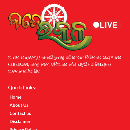
Earnyatra
ଆମର ଉଦ୍ଦେଶ୍ୟ ହେଉଛି ତୁମକୁ ସଠିକ୍ ଏବଂ ନିର୍ଭରଯୋଗ୍ୟ ଖବର
ଯୋଗାଇବା, ତେଣୁ ତୁମେ ଦୁନିଆରେ କ’ଣ ଘଟୁଛି ସେ ବିଷୟରେ
ଅବଗତ ରହିପାରିବ |
Quick Links:
Home
About Us
Contact us
Disclaimer
Privacy Policy