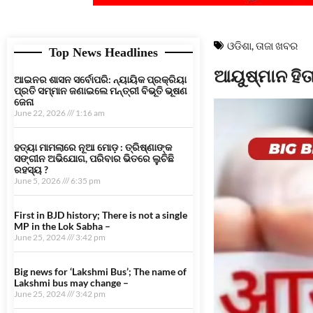
ଓଡିଶା
,
ତାଜା ଖବର
Top News Headlines
ଆୟୁଷ୍ମାନ ହିତା
ଆଇନର ଶାସନ ସର୍ବୋପରି: ନ୍ୟାୟିକ ପ୍ରକ୍ରିୟା
ପ୍ରତି ସମ୍ମାନ ଜଣାଇଲେ ମନ୍ତ୍ରୀ ବିଭୂତି ଭୂଷଣ
ଜେନା
June 22, 2026
1:16 am
ହତ୍ୟା ମାମଲାରେ ନୂଆ ମୋଡ଼ : ତ୍ରିଷ୍ଣାଙ୍କ
ସଙ୍ଗୀନ ଅଭିଯୋଗ, ପରିବାର ଭିତରେ ଲୁଚିଛି
ରହସ୍ୟ ?
June 5, 2026
6:35 pm
First in BJD history; There is not a single
MP in the Lok Sabha –
June 25, 2024
3:42 pm
Big news for ‘Lakshmi Bus’; The name of
Lakshmi bus may change –
June 25, 2024
3:42 pm