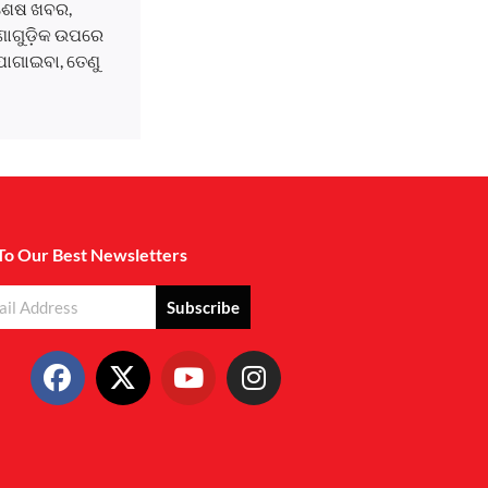
ବଶେଷ ଖବର,
ଘଟଣାଗୁଡ଼ିକ ଉପରେ
ୋଗାଇବା, ତେଣୁ
To Our Best Newsletters
Subscribe