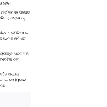
ହଜ ହେବ।
ବା ପାଇଁ ସମସ୍ତ ଘରୋଇ
କରି ରୋଗୀଙ୍କଠାରୁ
ୀକ୍ଷଣ କମିଟି ଗଠନ
ନ୍ତି କି ନାହିଁ ଏବଂ
ର୍ମଚାରୀଙ୍କ ଆଚରଣ ଓ
ବଦେହିତା ଏବଂ
 ସହିତ ସାଧାରଣ
ାବେ କାର୍ଯ୍ୟକାରୀ
ିଛି।