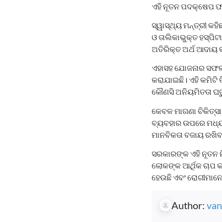
ଏହି ନୂତନ ପଦକ୍ଷେପ ଫଳ
ସ୍ୱାସ୍ଥ୍ୟ ମନ୍ତ୍ରୀ କହ
ଓ ତାଲିକାଭୁକ୍ତ ହସ୍ପି
ଅତିରିକ୍ତ ଅର୍ଥ ଆଦା
ଏହାସହ ଯୋଜନାର ସଫଳ 
କରାଯାଇଛି। ଏହି କମିଟି ବ
କୌଣସି ଅନିୟମିତତା ଘଟୁଛି
କେବଳ ମାଗଣା ଚିକିତ୍ସା
ବ୍ୟବହାର ଉପରେ ମଧ୍ୟ ସ
ମାନବିକତା ବଜାୟ ରଖିବା
ସରକାରଙ୍କ ଏହି ନୂତନ ନ
ଲୋକଙ୍କ ଆର୍ଥିକ ଚାପ କ
ହେଉଛି ଏବଂ ରୋଗୀମାନେ 
Author:
van