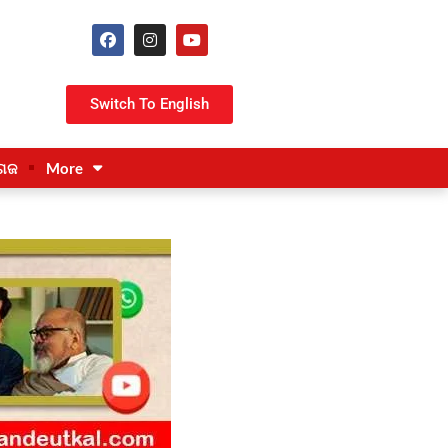
Switch To English
ଗଜ
More