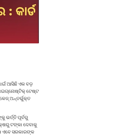
ାଇଁ ଆସିଛି ଏକ ବଡ଼
ଡାଇଗ୍ନୋଷ୍ଟିକ୍ ଟେଷ୍ଟ
କେଜ୍ ଅନ୍ତର୍ଭୁକ୍ତ
ର୍ତ୍ତି ପୂର୍ବରୁ
କ୍ଷରୁ ଟଙ୍କା ଦେବାକୁ
ଲା। ଏବେ ସରକାରଙ୍କ