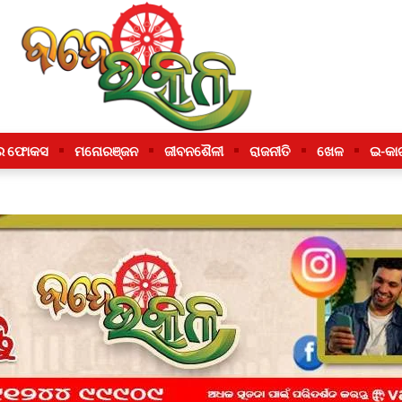
ର ଫୋକସ
ମନୋରଞ୍ଜନ
ଜୀବନଶୈଳୀ
ରାଜନୀତି
ଖେଳ
ଇ-କା