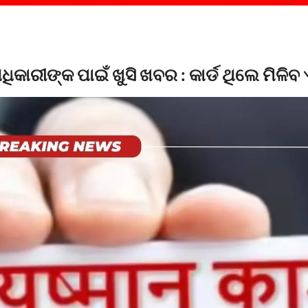
ଧିକାରୀଙ୍କ ପାଇଁ ଖୁସି ଖବର : କାର୍ଡ ଥିଲେ ମିଳିବ ଏ