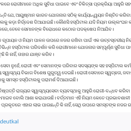
ରେ ରୋଗୀମାନେ ଅଧିକ ସୁବିଧା ପାଇବେ ଏବଂ ଚିକିତ୍ସା ପ୍ରକ୍ରିୟା ଆହୁରି ସ
ିଛନ୍ତି ଯେ, ଆୟୁଷ୍ମାନ ଭାରତ ଯୋଜନାର ସଠିକ୍ କାର୍ଯ୍ୟାନ୍ୱୟନ ନିଶ୍ଚିତ କରି
ଟାଲକୁ କଡ଼ା ନିର୍ଦ୍ଦେଶ ଦିଆଯାଇଛି। କୌଣସି ହସ୍ପିଟାଲ ଯଦି ନିୟମ ଉଲ୍ଲଂଘନ 
ୟ କରେ, ତେବେ ସେମାନଙ୍କ ବିରୋଧରେ କଠୋର ପଦକ୍ଷେପ ନିଆଯିବ।
ରୂପାୟନ ଓ ନିୟମ ପାଳନ ଉପରେ ନଜର ରଖିବା ପାଇଁ ଏକ ଉଚ୍ଚସ୍ତରୀୟ ନିର
ିଭିନ୍ନ ହସ୍ପିଟାଲ ପରିଦର୍ଶନ କରି ରୋଗୀମାନେ ଯୋଜନାର ସମ୍ପୂର୍ଣ୍ଣ ସୁବିଧା ପାଉଛ
 କି ନାହିଁ, ତାହାର ଯାଞ୍ଚ କରିବ।
 ସେବା ନୁହେଁ, ରୋଗୀ ଏବଂ ସେମାନଙ୍କ ପରିବାର ସଦସ୍ୟଙ୍କ ସହ ହସ୍ପିଟାଲ କ
୍ୱାସ୍ଥ୍ୟ ବିଭାଗ ବିଶେଷ ଗୁରୁତ୍ୱ ଦେଇଛି। ରୋଗୀ ସେବାରେ ସ୍ୱଚ୍ଛତା, ଜବା
କୁ ସମସ୍ତ ହସ୍ପିଟାଲକୁ ପରାମର୍ଶ ଦିଆଯାଇଛି।
ିଷ୍ପତ୍ତି ରାଜ୍ୟର ସ୍ୱାସ୍ଥ୍ୟସେବା ବ୍ୟବସ୍ଥାକୁ ଆହୁରି ରୋଗୀ-ବନ୍ଧବ କରିବା
ମାଇବ ବୋଲି ଆଶା କରାଯାଉଛି। ବର୍ତ୍ତମାନ ଏହି ନିୟମ କେତେ ପ୍ରଭାବଶାଳୀ ଭ
ପ୍ରକୃତରେ ଏହାର ଲାଭ ପାଉଛନ୍ତି କି ନାହିଁ, ସେଥି ଉପରେ ସମସ୍ତଙ୍କ ନଜର ରହ
deutkal