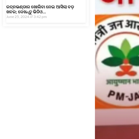
ରତ୍ନଭଣ୍ଡାର ଖୋଲିବା ନେଇ ଆସିଲା ବଡ଼
ଖବର; ଦେଖନ୍ତୁ ଭିଡିଓ…
June 25, 2024
3:42 pm