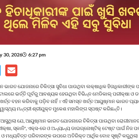
 30, 2026
6:27 pm
 ଭାରତ ଯୋଜନାରେ ଚିକିତ୍ସା ସୁବିଧା ପାଉଥିବା ଲକ୍ଷାଧିକ ହିତାଧିକାରୀଙ୍କ ପ
ିଟାଲରେ ଭର୍ତ୍ତି ପୂର୍ବରୁ ଆବଶ୍ୟକ ହେଉଥିବା ବିଭିନ୍ନ ମେଡିକାଲ୍ ପରୀକ୍ଷା ଓ 
୍ଚ୍ଚ ବହନ କରିବାକୁ ପଡ଼ିବ ନାହିଁ । ଏହି ସମସ୍ତ ଖର୍ଚ୍ଚ ଆୟୁଷ୍ମାନ ଭାରତ ପ୍ୟା
ୱାସ୍ଥ୍ୟ ମନ୍ତ୍ରୀ ଶ୍ରୀଯୁକ୍ତ ମୁକେଶ ମହାଲିଙ୍ଗ ସ୍ପଷ୍ଟ କରିଛନ୍ତି।
ଆସୁଥିଲା ଯେ, ଆୟୁଷ୍ମାନ ଭାରତ ଯୋଜନାରେ ଚିକିତ୍ସା ପାଉଥିବା ରୋଗୀମାନଙ୍କୁ ଭ
୍ଷା, ସ୍କାନିଂ, ଏକ୍ସ-ରେ ଓ ଅନ୍ୟାନ୍ୟ ଡାଇଗ୍ନୋଷ୍ଟିକ୍ ଟେଷ୍ଟ ପାଇଁ ନିଜ ପ
ର ଓ ମଧ୍ୟବିତ୍ତ ପରିବାରଙ୍କ ଉପରେ ଅତିରିକ୍ତ ଆର୍ଥିକ ବୋଝ ସୃଷ୍ଟି କରୁଥି