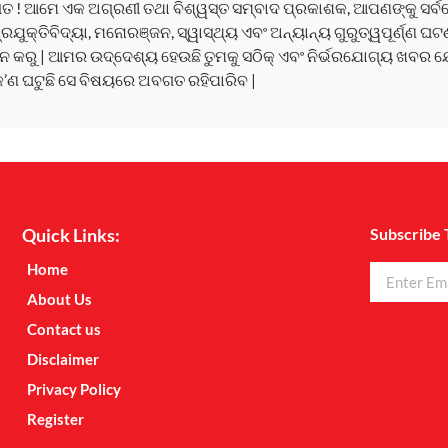
ତ ! ଆମେ ଏକ ଅଗ୍ରଣୀ ତଥା ବିଶ୍ୱସ୍ତ ସମ୍ବାଦ ପ୍ରକାଶକ, ଆପଣଙ୍କୁ ସର୍
, ପ୍ରଯୁକ୍ତିବିଦ୍ୟା, ମନୋରଞ୍ଜନ, ସ୍ୱାସ୍ଥ୍ୟ ଏବଂ ଅନ୍ୟାନ୍ୟ ଗୁରୁତ୍ୱପୂର୍ଣ୍ଣ 
 କରୁ | ଆମର ଉଦ୍ଦେଶ୍ୟ ହେଉଛି ତୁମକୁ ସଠିକ୍ ଏବଂ ନିର୍ଭରଯୋଗ୍ୟ ଖବର ଯ
କ’ଣ ଘଟୁଛି ସେ ବିଷୟରେ ଅବଗତ ରହିପାରିବ |
Quick Links:
Subscribe 
Home
About Us
Contact us
Disclaimer
Privacy Policy
Register