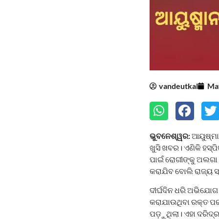
vandeutkal
May
ଭୁବନେଶ୍ୱର:
ଆୟୁଷ୍ମାନ
ଖୁସି ଖବର। ଏଣିକି ହସ୍ପ
ପାଇଁ ରୋଗୀଙ୍କୁ ଅଲଗା ଖର
କରାଯିବ ବୋଲି ରାଜ୍ୟ ସ୍
ଦୀର୍ଘଦିନ ଧରି ଅଭିଯୋଗ 
କରାଯାଉଥିବା ରକ୍ତ ପରୀକ
ପଡ଼ୁଥିଲା। ଏହା ଦରିଦ୍