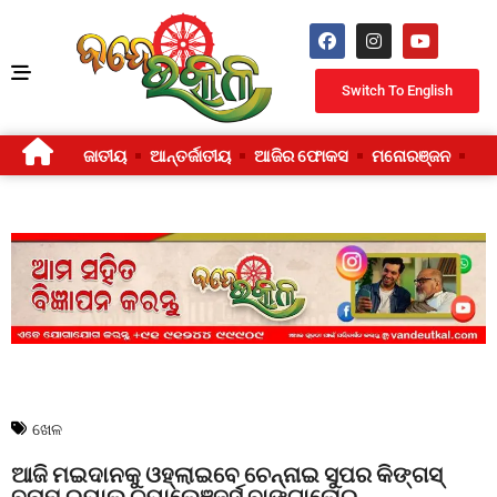
Switch To English
ଜାତୀୟ
ଆନ୍ତର୍ଜାତୀୟ
ଆଜିର ଫୋକସ
ମନୋରଞ୍ଜନ
ଜୀ
ଖେଳ
ଆଜି ମଇଦାନକୁ ଓହ୍ଲାଇବେ ଚେନ୍ନାଇ ସୁପର କିଙ୍ଗସ୍
ବନାମ ରୟାଲ ଚ୍ୟାଲେଞ୍ଜର୍ସ ବାଙ୍ଗାଲୋର