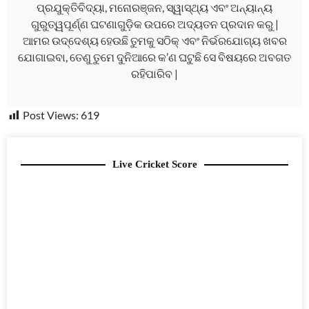
ପ୍ରଯୁକ୍ତିବିଦ୍ୟା, ମନୋରଞ୍ଜନ, ସ୍ୱାସ୍ଥ୍ୟ ଏବଂ ଅନ୍ୟାନ୍ୟ
ଗୁରୁତ୍ୱପୂର୍ଣ୍ଣ ଘଟଣାଗୁଡ଼ିକ ଉପରେ ଅଦ୍ୟତନ ପ୍ରଦାନ କରୁ |
ଆମର ଉଦ୍ଦେଶ୍ୟ ହେଉଛି ତୁମକୁ ସଠିକ୍ ଏବଂ ନିର୍ଭରଯୋଗ୍ୟ ଖବର
ଯୋଗାଇବା, ତେଣୁ ତୁମେ ଦୁନିଆରେ କ’ଣ ଘଟୁଛି ସେ ବିଷୟରେ ଅବଗତ
ରହିପାରିବ |
Post Views:
619
Live Cricket Score