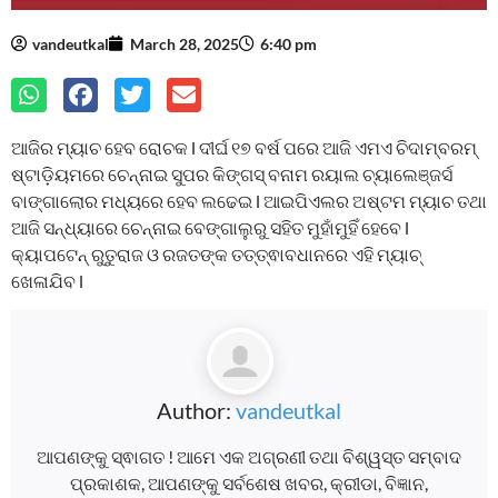
vandeutkal
March 28, 2025
6:40 pm
ଆଜିର ମ୍ୟାଚ ହେବ ରୋଚକ l ଦୀର୍ଘ ୧୭ ବର୍ଷ ପରେ ଆଜି ଏମଏ ଚିଦାମ୍ବରମ୍
ଷ୍ଟାଡ଼ିୟମରେ ଚେନ୍ନାଇ ସୁପର କିଙ୍ଗସ୍ ବନାମ ରୟାଲ ଚ୍ୟାଲେଞ୍ଜର୍ସ
ବାଙ୍ଗାଲୋର ମଧ୍ୟରେ ହେବ ଲଢେଇ l ଆଇପିଏଲର ଅଷ୍ଟମ ମ୍ୟାଚ ତଥା
ଆଜି ସନ୍ଧ୍ୟାରେ ଚେନ୍ନାଇ ବେଙ୍ଗାଲୁରୁ ସହିତ ମୁହାଁମୁହିଁ ହେବେ l
କ୍ୟାପଟେନ୍ ରୁତୁରାଜ ଓ ରଜତଙ୍କ ତତ୍ତ୍ଵାବଧାନରେ ଏହି ମ୍ୟାଚ୍
ଖେଳାଯିବ l
Author:
vandeutkal
ଆପଣଙ୍କୁ ସ୍ଵାଗତ ! ଆମେ ଏକ ଅଗ୍ରଣୀ ତଥା ବିଶ୍ୱସ୍ତ ସମ୍ବାଦ
ପ୍ରକାଶକ, ଆପଣଙ୍କୁ ସର୍ବଶେଷ ଖବର, କ୍ରୀଡା, ବିଜ୍ଞାନ,