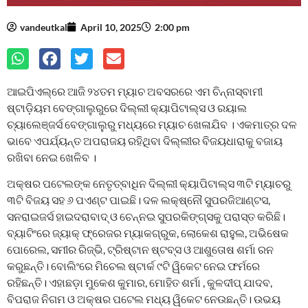
vandeutkal
April 10, 2025
2:00 pm
ଆଇପିଏଲ୍‌ରେ ଆଜି ୨୪ତମ ମ୍ୟାଚ ଅବସରରେ ଏମ ଚିନ୍ନାସ୍ବାମୀ
ଷ୍ଟାଡ଼ିୟମ ବେଙ୍ଗାଲୁରୁରେ ଦିଲ୍ଲୀ କ୍ୟାପିଟାଲ୍‌ସ ଓ ରୟାଲ
ଚ୍ୟାଲେଞ୍ଜର୍ସ ବେଙ୍ଗାଲୁରୁ ମଧ୍ୟରେ ମ୍ୟାଚ ଖେଳାଯିବ । ଏକମାତ୍ର ଦଳ
ଭାବେ ଏପର୍ଯ୍ୟନ୍ତ ଅପରାଜୟ ରହିଥିବା ଦିଲ୍ଲୀର ବିଜୟଧାରାକୁ ବଜାୟ
ରଖିବା ନେଇ ଖେଳିବ ।
ଅକ୍ଷର ପଟେଲଙ୍କ ନେତୃତ୍ବାଧିନ ଦିଲ୍ଲୀ କ୍ୟାପିଟାଲ୍‌ସ ୩ଟି ମ୍ୟାଚରୁ
୩ଟି ବିଜୟ ସହ ୬ ପଏଣ୍ଟ ପାଇଛି। ଦଳ ଲକ୍ଷ୍ନୌ ସୁପରଜିଆଣ୍ଟସ,
ସନରାଇଜର୍ସ ହାଇଦରାବାଦ୍‌ ଓ ଚେନ୍ନଇ ସୁପରକିଙ୍ଗ୍‌ସକୁ ପରାସ୍ତ କରିଛି।
ବ୍ୟାଟିଂରେ ଜ୍ୟାକ୍ ଫ୍ରେଜର ମ୍ୟାକଗ୍ରୁକ, ଲୋକେଶ ରାହୁଲ, ଅଭିଷେକ
ପୋରେଲ, ସମୀର ରିଜ୍‌ଭି, ଟ୍ରିଷ୍ଟାନ ଷ୍ଟବ୍‌ସ ଓ ଆଶୁତୋଷ ଶର୍ମା ରନ
କରୁଛନ୍ତି। ବୋଲିଂରେ ମି​‌ଚେଲ ଷ୍ଟାର୍କ ୯ଟି ୱିକେଟ ନେଇ ଫର୍ମରେ
ରହିଛନ୍ତି। ଏହାଛଡ଼ା ମୁକେଶ କୁମାର, ମୋହିତ ଶର୍ମା , କୁଳଦୀପ୍‌ ଯାଦବ,
ବିପରାଜ ନିଗମ ଓ ଅକ୍ଷର ପଟେଲ ମଧ୍ୟ ୱିକେଟ ନେଉଛନ୍ତି। ଉଭୟ