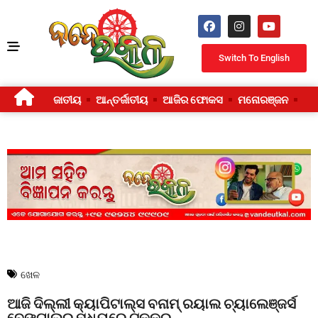
Switch To English
ଜାତୀୟ
ଆନ୍ତର୍ଜାତୀୟ
ଆଜିର ଫୋକସ
ମନୋରଞ୍ଜନ
ଜୀ
ଖେଳ
ଆଜି ଦିଲ୍ଲୀ କ୍ୟାପିଟାଲ୍ସ ବନାମ୍ ରୟାଲ ଚ୍ୟାଲେଞ୍ଜର୍ସ
ବେଙ୍ଗାଲୁରୁ ମଧ୍ୟରେ ଟକ୍କର