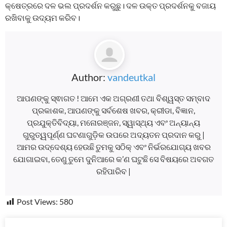
କ୍ଷେତ୍ରରେ ଦଳ ଭଲ ପ୍ରଦର୍ଶନ କରୁଛୁ। ଦଳ ଉକ୍ତ ପ୍ରଦର୍ଶନକୁ ବଜାୟ
ରଖିବାକୁ ଉଦ୍ୟମ କରିବ।
Author:
vandeutkal
ଆପଣଙ୍କୁ ସ୍ଵାଗତ ! ଆମେ ଏକ ଅଗ୍ରଣୀ ତଥା ବିଶ୍ୱସ୍ତ ସମ୍ବାଦ
ପ୍ରକାଶକ, ଆପଣଙ୍କୁ ସର୍ବଶେଷ ଖବର, କ୍ରୀଡା, ବିଜ୍ଞାନ,
ପ୍ରଯୁକ୍ତିବିଦ୍ୟା, ମନୋରଞ୍ଜନ, ସ୍ୱାସ୍ଥ୍ୟ ଏବଂ ଅନ୍ୟାନ୍ୟ
ଗୁରୁତ୍ୱପୂର୍ଣ୍ଣ ଘଟଣାଗୁଡ଼ିକ ଉପରେ ଅଦ୍ୟତନ ପ୍ରଦାନ କରୁ |
ଆମର ଉଦ୍ଦେଶ୍ୟ ହେଉଛି ତୁମକୁ ସଠିକ୍ ଏବଂ ନିର୍ଭରଯୋଗ୍ୟ ଖବର
ଯୋଗାଇବା, ତେଣୁ ତୁମେ ଦୁନିଆରେ କ’ଣ ଘଟୁଛି ସେ ବିଷୟରେ ଅବଗତ
ରହିପାରିବ |
Post Views:
580