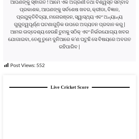
ଆପଣଙ୍କୁ ସ୍ଵାଗତ ! ଆମେ ଏକ ଅଗ୍ରଣୀ ତଥା ବିଶ୍ୱସ୍ତ ସମ୍ବାଦ
ପ୍ରକାଶକ, ଆପଣଙ୍କୁ ସର୍ବଶେଷ ଖବର, କ୍ରୀଡା, ବିଜ୍ଞାନ,
ପ୍ରଯୁକ୍ତିବିଦ୍ୟା, ମନୋରଞ୍ଜନ, ସ୍ୱାସ୍ଥ୍ୟ ଏବଂ ଅନ୍ୟାନ୍ୟ
ଗୁରୁତ୍ୱପୂର୍ଣ୍ଣ ଘଟଣାଗୁଡ଼ିକ ଉପରେ ଅଦ୍ୟତନ ପ୍ରଦାନ କରୁ |
ଆମର ଉଦ୍ଦେଶ୍ୟ ହେଉଛି ତୁମକୁ ସଠିକ୍ ଏବଂ ନିର୍ଭରଯୋଗ୍ୟ ଖବର
ଯୋଗାଇବା, ତେଣୁ ତୁମେ ଦୁନିଆରେ କ’ଣ ଘଟୁଛି ସେ ବିଷୟରେ ଅବଗତ
ରହିପାରିବ |
Post Views:
552
Live Cricket Score