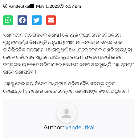
vandeutkal
May 1, 2025
6:57 pm
ଏଣିକି ହେବ ଜାତିଭିତ୍ତିକ ଗଣନା l କେନ୍ଦ୍ର କ୍ୟାବିନେଟ ବୈଠକରେ
ଗୁରୁତ୍ବପୂର୍ଣ୍ଣ ନିଷ୍ପତ୍ତି ଅନୁଯାୟୀ ଆଗାମୀ ଜନଗଣନା ବେଳେ ହେବ
ଜାତିଭିତ୍ତିକ ଜନଗଣନା l ଆଗରୁ ଧର୍ମ ଆଧାରରେ କେବଳ ଗଣତି ହେଉଥିବା
ବେଳେ ବର୍ତ୍ତମାନ ଏଥିରେ ଆସିଛି ନୂଆ ନିୟମ l ଫଳରେ କେଉଁ ଜାତିର
ସମ୍ପ୍ରଦାୟ କେତେ ପରିମାଣରେ ଦେଶରେ ବସବାସ କରୁଛନ୍ତି ଏହା ସ୍ପଷ୍ଟ
ଭାବେ ଜଣାପଡିବ l
ଏହାକୁ ନେଇ କ୍ୟାବିନେଟ ମନ୍ତ୍ରୀ ଅଶ୍ବିନୀ ବୈଷ୍ଣବଙ୍କ ସୂଚନା
ଦେଇଛନ୍ତି l ଜନଗଣନା ହେଉଛି କେନ୍ଦ୍ର ସରକାରଙ୍କ ବିଷୟ ଅଧିକାର l
Author:
vandeutkal