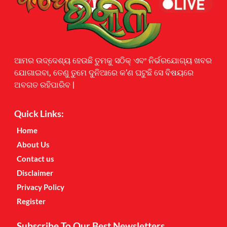
Earnyatra
ଆମର ଉଦ୍ଦେଶ୍ୟ ହେଉଛି ତୁମକୁ ସଠିକ୍ ଏବଂ ନିର୍ଭରଯୋଗ୍ୟ ଖବର
ଯୋଗାଇବା, ତେଣୁ ତୁମେ ଦୁନିଆରେ କ’ଣ ଘଟୁଛି ସେ ବିଷୟରେ
ଅବଗତ ରହିପାରିବ |
Quick Links:
Home
About Us
Contact us
Disclaimer
Privacy Policy
Register
Subscribe To Our Best Newsletters