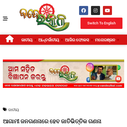
Switch To English
ଜାତୀୟ
ଆନ୍ତର୍ଜାତୀୟ
ଆଜିର ଫୋକସ
ମନୋରଞ୍ଜନ
ଜୀ
ଜାତୀୟ
ଆଗାମୀ ଜନଗଣନାରେ ହେବ ଜାତିଭିତ୍ତିକ ଗଣନା