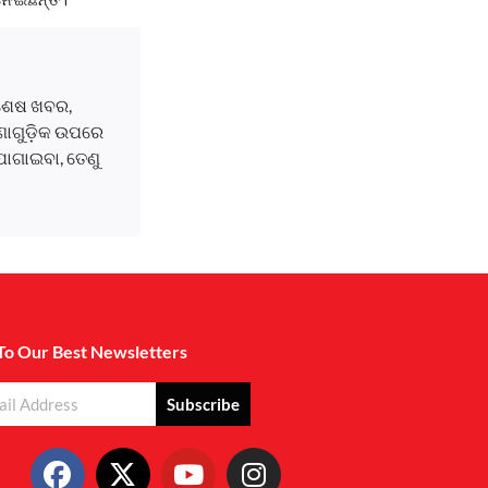
ବଶେଷ ଖବର,
ଘଟଣାଗୁଡ଼ିକ ଉପରେ
ୋଗାଇବା, ତେଣୁ
To Our Best Newsletters
Subscribe