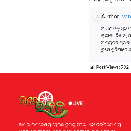
Author:
van
ଆପଣଙ୍କୁ ସ୍ଵାଗ
କ୍ରୀଡା, ବିଜ୍ଞାନ
ଅଦ୍ୟତନ ପ୍ରଦାନ
ତୁମେ ଦୁନିଆରେ 
Post Views:
792
Earnyatra
ଆମର ଉଦ୍ଦେଶ୍ୟ ହେଉଛି ତୁମକୁ ସଠିକ୍ ଏବଂ ନିର୍ଭରଯୋଗ୍ୟ