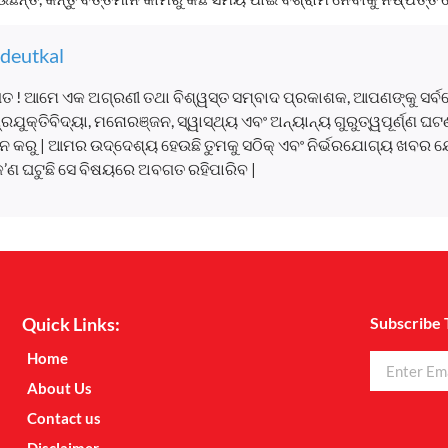
deutkal
ତ ! ଆମେ ଏକ ଅଗ୍ରଣୀ ତଥା ବିଶ୍ୱସ୍ତ ସମ୍ବାଦ ପ୍ରକାଶକ, ଆପଣଙ୍କୁ ସର୍
, ପ୍ରଯୁକ୍ତିବିଦ୍ୟା, ମନୋରଞ୍ଜନ, ସ୍ୱାସ୍ଥ୍ୟ ଏବଂ ଅନ୍ୟାନ୍ୟ ଗୁରୁତ୍ୱପୂର୍ଣ୍ଣ 
 କରୁ | ଆମର ଉଦ୍ଦେଶ୍ୟ ହେଉଛି ତୁମକୁ ସଠିକ୍ ଏବଂ ନିର୍ଭରଯୋଗ୍ୟ ଖବର ଯ
କ’ଣ ଘଟୁଛି ସେ ବିଷୟରେ ଅବଗତ ରହିପାରିବ |
Quick Links:
Subscribe 
Home
About Us
Contact us