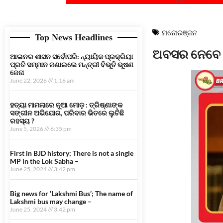
ମନୋରଞ୍ଜନ
Top News Headlines
ଅବସର ନେବେ “
ଆଇନର ଶାସନ ସର୍ବୋପରି: ନ୍ୟାୟିକ ପ୍ରକ୍ରିୟା
ପ୍ରତି ସମ୍ମାନ ଜଣାଇଲେ ମନ୍ତ୍ରୀ ବିଭୂତି ଭୂଷଣ
ଜେନା
June 22, 2026
1:16 am
ହତ୍ୟା ମାମଲାରେ ନୂଆ ମୋଡ଼ : ତ୍ରିଷ୍ଣାଙ୍କ
ସଙ୍ଗୀନ ଅଭିଯୋଗ, ପରିବାର ଭିତରେ ଲୁଚିଛି
ରହସ୍ୟ ?
June 5, 2026
6:35 pm
First in BJD history; There is not a single
MP in the Lok Sabha –
June 25, 2024
3:42 pm
Big news for ‘Lakshmi Bus’; The name of
Lakshmi bus may change –
June 25, 2024
3:42 pm