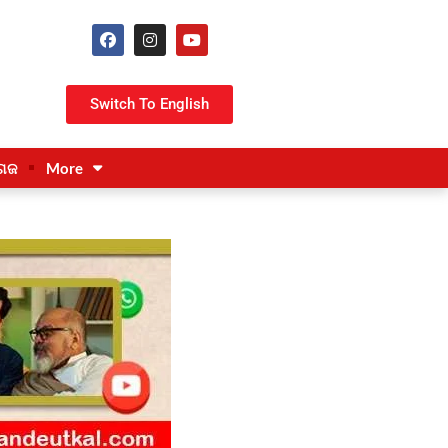
Switch To English
ଗଜ
More