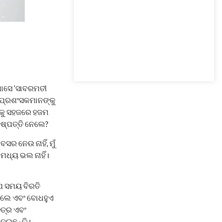
ମାସେ ‘ସାବରମତୀ
 ପ୍ରଶଂସକମାନଙ୍କୁ
ହାକୁ ସହଜରେ ହଜମ
ିଷ୍ପତ୍ତି ନେଲେ?
ର ନେଉ ନାହିଁ, ମୁଁ
ମଧ୍ୟ ଭଲ ନାହିଁ।
୍ପ ସମୟ ବିରତି
ଥିଲେ ଏବଂ ବୋଧହୁଏ
ିତ୍ର ଏବଂ
 ନେଇଛନ୍ତି।