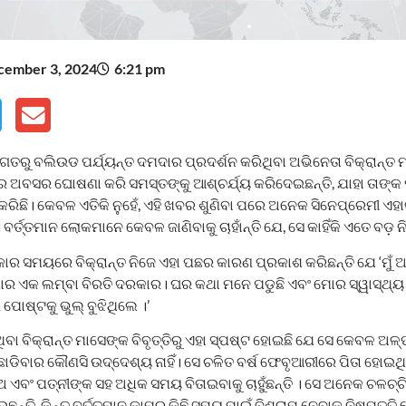
cember 3, 2024
6:21 pm
ତରୁ ବଲିଉଡ ପର୍ଯ୍ୟନ୍ତ ଦମଦାର ପ୍ରଦର୍ଶନ କରିଥିବା ଅଭିନେତା ବିକ୍ରାନ୍ତ 
େ ଅବସର ଘୋଷଣା କରି ସମସ୍ତଙ୍କୁ ଆଶ୍ଚର୍ଯ୍ୟ କରିଦେଇଛନ୍ତି, ଯାହା ତାଙ୍କ
ତ କରିଛି। କେବଳ ଏତିକି ନୁହେଁ, ଏହି ଖବର ଶୁଣିବା ପରେ ଅନେକ ସିନେପ୍ରେମୀ ଏ
ର୍ତ୍ତମାନ ଲୋକମାନେ କେବଳ ଜାଣିବାକୁ ଚାହାଁନ୍ତି ଯେ, ସେ କାହିଁକି ଏତେ ବଡ଼ ନ
ର ସମୟରେ ବିକ୍ରାନ୍ତ ନିଜେ ଏହା ପଛର କାରଣ ପ୍ରକାଶ କରିଛନ୍ତି ଯେ ‘ମୁଁ ଅବସ
ର ଏକ ଲମ୍ବା ବିରତି ଦରକାର। ଘର କଥା ମନେ ପଡୁଛି ଏବଂ ମୋର ସ୍ୱାସ୍ଥ୍ୟ 
ପୋଷ୍ଟକୁ ଭୁଲ୍ ବୁଝିଥିଲେ ।’
ିବା ବିକ୍ରାନ୍ତ ମାସେଙ୍କ ବିବୃତ୍ତିରୁ ଏହା ସ୍ପଷ୍ଟ ହୋଇଛି ଯେ ସେ କେବଳ ଅଳ
ଛାଡିବାର କୌଣସି ଉଦ୍ଦେଶ୍ୟ ନାହିଁ। ସେ ଚଳିତ ବର୍ଷ ଫେବୃଆରୀରେ ପିତା ହୋଇ
ୁଅ ଏବଂ ପତ୍ନୀଙ୍କ ସହ ଅଧିକ ସମୟ ବିତାଇବାକୁ ଚାହୁଁଛନ୍ତି । ସେ ଅନେକ ଚଳଚ୍ଚ
୍ତି, କିନ୍ତୁ ବର୍ତ୍ତମାନ କାମରୁ କିଛି ସମୟ ପାଇଁ ବିଶ୍ରାମ ନେବାକୁ ନିଷ୍ପତ୍ତି