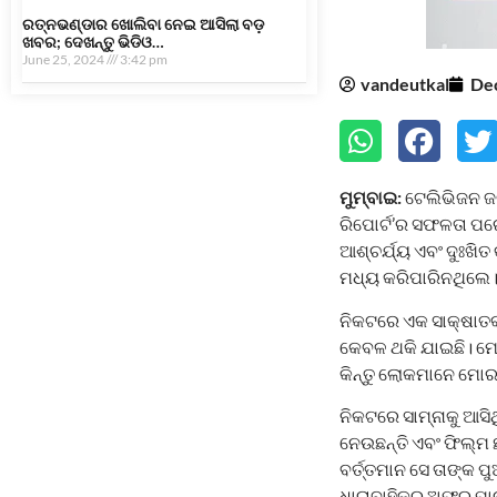
ରତ୍ନଭଣ୍ଡାର ଖୋଲିବା ନେଇ ଆସିଲା ବଡ଼
ଖବର; ଦେଖନ୍ତୁ ଭିଡିଓ…
June 25, 2024
3:42 pm
vandeutkal
De
ମୁମ୍ବାଇ:
ଟେଲିଭିଜନ ଜଗ
ରିପୋର୍ଟ’ର ସଫଳତା ପର
ଆଶ୍ଚର୍ଯ୍ୟ ଏବଂ ଦୁଃଖି
ମଧ୍ୟ କରିପାରିନଥିଲେ। ବ
ନିକଟରେ ଏକ ସାକ୍ଷାତକା
କେବଳ ଥକି ଯାଇଛି। ମୋ
କିନ୍ତୁ ଲୋକମାନେ ମୋର 
ନିକଟରେ ସାମ୍ନାକୁ ଆସିଥ
ନେଉଛନ୍ତି ଏବଂ ଫିଲ୍ମ 
ବର୍ତ୍ତମାନ ସେ ତାଙ୍କ ପ
ଧାରାବାହିକରୁ ଅଫର ପାଉଛନ