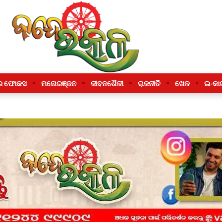
ର ଫୋକସ
ମନୋରଞ୍ଜନ
ଜୀବନଶୈଳୀ
ରାଜନୀତି
ଖେଳ
ଇ-କା